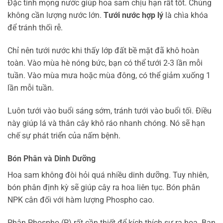
Đặc tính mọng nước giúp hoa sam chịu hạn rất tốt. Chúng
không cần lượng nước lớn.
Tưới nước hợp lý
là chìa khóa
để tránh thối rễ.
Chỉ nên tưới nước khi thấy lớp đất bề mặt đã khô hoàn
toàn. Vào mùa hè nóng bức, bạn có thể tưới 2-3 lần mỗi
tuần. Vào mùa mưa hoặc mùa đông, có thể giảm xuống 1
lần mỗi tuần.
Luôn tưới vào buổi sáng sớm, tránh tưới vào buổi tối. Điều
này giúp lá và thân cây khô ráo nhanh chóng. Nó sẽ hạn
chế sự phát triển của nấm bệnh.
Bón Phân và Dinh Dưỡng
Hoa sam không đòi hỏi quá nhiều dinh dưỡng. Tuy nhiên,
bón phân định kỳ sẽ giúp cây ra hoa liên tục. Bón phân
NPK cân đối với hàm lượng Phospho cao.
Phân Phospho (P) rất cần thiết để kích thích sự ra hoa. Bạn