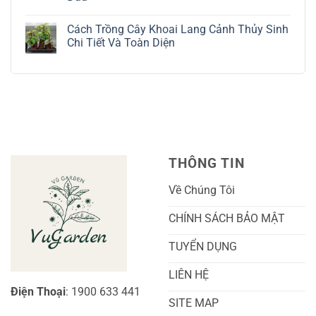
Bạc
Hướng
Bộ
Không
Tinh
Dẫn
Cách
có
Tế
Chi
Trồng
Cách Trồng Cây Khoai Lang Cảnh Thủy Sinh
bình
Tiết
Nho
luận
Chi Tiết Và Toàn Diện
Trồng
Ngón
ở
Và
Tay
Cách
Không
Chăm
Ngọt
Trồng
có
Sóc
Sắc
Lan
bình
A-
Và
Cẩm
luận
Z
Sai
Cù
ở
Trái
Ra
Cách
Nhất
Hoa:
Trồng
Kỹ
Cây
Thuật
Khoai
Chăm
Lang
Sóc
Cảnh
Toàn
Thủy
THÔNG TIN
Diện
Sinh
Cho
Chi
Người
Tiết
Về Chúng Tôi
Mới
Và
Bắt
Toàn
Đầu
Diện
CHÍNH SÁCH BẢO MẬT
TUYỂN DỤNG
LIÊN HỆ
Điện Thoại
: 1900 633 441
SITE MAP