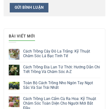
BÀI VIẾT MỚI
Cách Trồng Cây Đô La Trắng: Kỹ Thuật
Chăm Sóc Lá Bạc Tinh Tế
Không
có
Cách Trồng Địa Lan Tứ Thời: Hướng Dẫn Chi
bình
luận
Tiết Trồng Và Chăm Sóc A-Z
ở
Cách
Không
Trồng
có
Toàn Bộ Cách Trồng Nho Ngón Tay Ngọt
Cây
bình
Đô
luận
Sắc Và Sai Trái Nhất
La
ở
Trắng:
Cách
Không
Kỹ
Trồng
có
Cách Trồng Lan Cẩm Cù Ra Hoa: Kỹ Thuật
Thuật
Địa
bình
Chăm
Lan
luận
Chăm Sóc Toàn Diện Cho Người Mới Bắt
Sóc
Tứ
ở
Đầu
Lá
Thời:
Toàn