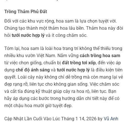
Trồng Thảm Phủ Đất
Đối với các khu vực rộng, hoa sam là lựa chọn tuyệt vời.
Chúng tạo thành một thảm hoa lâu bền. Thảm hoa này đòi
hỏi
tưới nước hợp lý
và ít công chăm sóc.
Tóm lại, hoa sam là loài hoa trang trí không thể thiếu trong
nhiều khu vườn Việt Nam. Nắm vững
cách trồng hoa sam
từ việc chọn giống, chuẩn bị
đất trồng tơi xốp
, đến việc áp
dụng
chế độ ánh sáng
và
tưới nước hợp lý
là điều kiện tiên
quyết. Loài cây này không chỉ dễ trồng mà còn mang lại vẻ
đẹp rạng rỡ, liên tục cho không gian sống. Việc chăm sóc
và cắt tỉa đúng kỹ thuật giúp cây ra hoa rộ, liên tục. Bạn
hãy áp dụng các bước trong hướng dẫn chi tiết này để có
một chậu hoa mười giờ tuyệt đẹp.
Cập Nhật Lần Cuối Vào Lúc Tháng 1 14, 2026 by
Vũ Anh