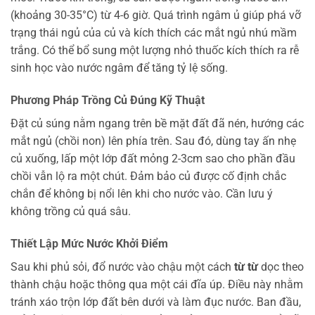
(khoảng 30-35°C) từ 4-6 giờ. Quá trình ngâm ủ giúp phá vỡ
trạng thái ngủ của củ và kích thích các mắt ngủ nhú mầm
trắng. Có thể bổ sung một lượng nhỏ thuốc kích thích ra rễ
sinh học vào nước ngâm để tăng tỷ lệ sống.
Phương Pháp Trồng Củ Đúng Kỹ Thuật
Đặt củ súng nằm ngang trên bề mặt đất đã nén, hướng các
mắt ngủ (chồi non) lên phía trên. Sau đó, dùng tay ấn nhẹ
củ xuống, lấp một lớp đất mỏng 2-3cm sao cho phần đầu
chồi vẫn lộ ra một chút. Đảm bảo củ được cố định chắc
chắn để không bị nổi lên khi cho nước vào. Cần lưu ý
không trồng củ quá sâu.
Thiết Lập Mức Nước Khởi Điểm
Sau khi phủ sỏi, đổ nước vào chậu một cách
từ từ
dọc theo
thành chậu hoặc thông qua một cái đĩa úp. Điều này nhằm
tránh xáo trộn lớp đất bên dưới và làm đục nước. Ban đầu,