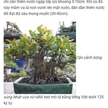
chỉ cần thêm nước ngập lớp sỏi khoảng 5-10cm. Khi củ đã
nảy mầm và lá non vươn lên mặt nước, dần dần thêm nước
để đạt độ sâu mong muốn (30-40cm).
Cận cảnh bông
súng Nhật vừa nở rộ
Alt text mô tả bằng tiếng Việt dưới 125
ký tự