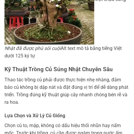
Nhật đã được phủ sỏi cuội
Alt text mô tả bằng tiếng Việt
dưới 125 ký tự
Kỹ Thuật Trồng Củ Súng Nhật Chuyên Sâu
Thao tác trồng củ phải được thực hiện nhẹ nhàng, đảm
bảo củ không bị dập nát và đặt đúng vị trí để dễ dàng phát
triển. Trồng đúng kỹ thuật giúp cây nhanh chóng bén rễ và
ra hoa.
Lựa Chọn và Xử Lý Củ Giống
Chọn củ to, mập, không có dấu hiệu thối nhũn hay nấm
mốc. Trước khi trồng, củ cần được ngâm trong nước ấm