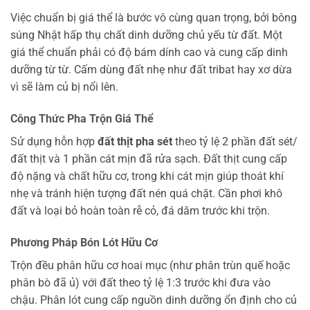
Việc chuẩn bị giá thể là bước vô cùng quan trọng, bởi bông
súng Nhật hấp thụ chất dinh dưỡng chủ yếu từ đất. Một
giá thể chuẩn phải có độ bám dính cao và cung cấp dinh
dưỡng từ từ. Cấm dùng đất nhẹ như đất tribat hay xơ dừa
vì sẽ làm củ bị nổi lên.
Công Thức Pha Trộn Giá Thể
Sử dụng hỗn hợp
đất thịt pha sét
theo tỷ lệ 2 phần đất sét/
đất thịt và 1 phần cát mịn đã rửa sạch. Đất thịt cung cấp
độ nặng và chất hữu cơ, trong khi cát mịn giúp thoát khí
nhẹ và tránh hiện tượng đất nén quá chặt. Cần phơi khô
đất và loại bỏ hoàn toàn rễ cỏ, đá dăm trước khi trộn.
Phương Pháp Bón Lót Hữu Cơ
Trộn đều phân hữu cơ hoai mục (như phân trùn quế hoặc
phân bò đã ủ) với đất theo tỷ lệ 1:3 trước khi đưa vào
chậu. Phân lót cung cấp nguồn dinh dưỡng ổn định cho củ