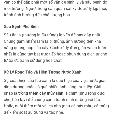
vẫn có thể gặp phải một số vấn đề sinh lý và sâu bệnh do
môi trường. Người trồng cần quan sát kỹ để xử lý kịp thời,
tránh ảnh hưởng đến chất lượng hoa.
Sâu Bệnh Phổ Biến
Sâu ăn lá (thường là ấu trùng) là vấn đề hay gặp nhất.
Chúng gặm nhấm làm lá bị thủng, ảnh hưởng đến khả
năng quang hợp của cây. Cách xử lý đơn giản và an toàn
nhất là dùng tay bắt trực tiếp hoặc phun dung dịch tự chế
từ tỏi ớt, tránh sử dụng hóa chất.
Xử Lý Rong Tảo và Hiện Tượng Nước Xanh
Sự xuất hiện của tảo xanh là dấu hiệu của việc nước giàu
dinh dưỡng hoặc có quá nhiều ánh sáng trực tiếp. Giải
pháp là
trồng thêm cây thủy sinh
lá chìm (như rong đuôi
chó, bèo tây) để chúng cạnh tranh dinh dưỡng với tảo.
Hoặc, nuôi thêm một vài cá nhỏ (như cá bảy màu, cá mún)
để kiểm soát ấu trùng và tảo nhẹ.