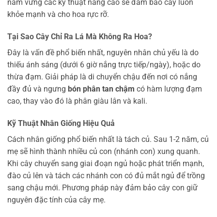
nắm vững các kỹ thuật nâng cao sẽ đảm bảo cây luôn
khỏe mạnh và cho hoa rực rỡ.
Tại Sao Cây Chỉ Ra Lá Mà Không Ra Hoa?
Đây là vấn đề phổ biến nhất, nguyên nhân chủ yếu là do
thiếu ánh sáng (dưới 6 giờ nắng trực tiếp/ngày), hoặc do
thừa đạm. Giải pháp là di chuyển chậu đến nơi có nắng
đầy đủ và ngưng
bón phân tan chậm
có hàm lượng đạm
cao, thay vào đó là phân giàu lân và kali.
Kỹ Thuật Nhân Giống Hiệu Quả
Cách nhân giống phổ biến nhất là tách củ. Sau 1-2 năm, củ
mẹ sẽ hình thành nhiều củ con (nhánh con) xung quanh.
Khi cây chuyển sang giai đoạn ngủ hoặc phát triển mạnh,
đào củ lên và tách các nhánh con có đủ mắt ngủ để trồng
sang chậu mới. Phương pháp này đảm bảo cây con giữ
nguyên đặc tính của cây mẹ.