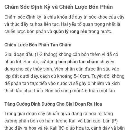
Chăm Sóc Định Kỳ và Chiến Lược Bón Phân
Chăm sóc định kỳ là chìa khóa để duy trì sức khỏe của cây
và thúc đẩy ra hoa liên tục. Hai yếu tố quan trọng nhất là
chiến lược bón phân và
quản lý rong rêu
trong nước.
Chiến Lược Bón Phân Tan Chậm
Giai đoạn đầu (1-2 tháng) không cần bón thêm vì đã có
phân lót. Sau đó, sử dụng
bón phân tan chậm
chuyên
dụng cho cây thủy sinh. Viên phân cần được ấn sâu vào
lớp đất dưới đáy, cách củ khoảng 5-10cm. Tuyệt đối không
để phân tan trực tiếp vào nước vì sẽ gây ô nhiễm và kích
thích tảo phát triển. Bón bổ sung mỗi 4-6 tuần một lần.
Tăng Cường Dinh Dưỡng Cho Giai Đoạn Ra Hoa
Trong giai đoạn cây chuẩn bị và đang ra hoa rộ, tăng
cường phân bón có hàm lượng Kali và Lân cao. Lân (P)
thúc đẩy ra hoa và rễ, Kali (K) giúp hoa to, cánh dày và bền