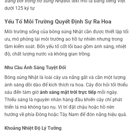
đang bơi trong hồ súng Nhật
Alt text mô tả bằng tiếng Việt
dưới 125 ký tự
Yếu Tố Môi Trường Quyết Định Sự Ra Hoa
Môi trường sống của bông súng Nhật cần được thiết lập tối
ưu, mô phỏng lại môi trường ao hồ tự nhiên nhưng trong
tầm kiểm soát. Bốn yếu tố cốt lõi bao gồm ánh sáng, nhiệt
độ, chất lượng nước và không gian trồng.
Nhu Cầu Ánh Sáng Tuyệt Đối
Bông súng Nhật là loài cây ưa nắng gắt và cần một lượng
ánh sáng dồi dào để kích thích ra hoa. Cây đòi hỏi tối thiểu
sáu đến tám giờ
ánh sáng mặt trời trực tiếp
mỗi ngày.
Thiếu sáng là nguyên nhân hàng đầu khiến cây chỉ phát
triển lá mà không tạo nụ. Vị trí đặt chậu hoặc hồ nên
hướng về phía Đông hoặc Tây Nam để đón nắng hiệu quả.
Khoảng Nhiệt Độ Lý Tưởng