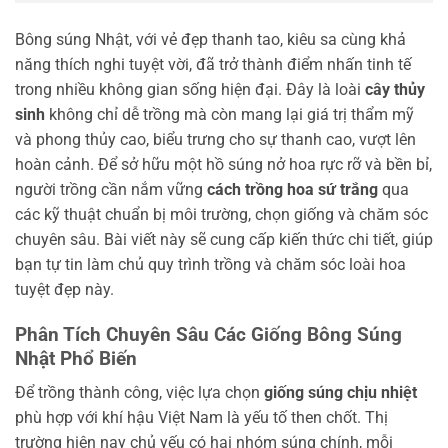
Bông súng Nhật, với vẻ đẹp thanh tao, kiêu sa cùng khả
năng thích nghi tuyệt vời, đã trở thành điểm nhấn tinh tế
trong nhiều không gian sống hiện đại. Đây là loài
cây thủy
sinh
không chỉ dễ trồng mà còn mang lại giá trị thẩm mỹ
và phong thủy cao, biểu trưng cho sự thanh cao, vượt lên
hoàn cảnh. Để sở hữu một hồ súng nở hoa rực rỡ và bền bỉ,
người trồng cần nắm vững
cách trồng hoa sứ trắng
qua
các kỹ thuật chuẩn bị môi trường, chọn giống và chăm sóc
chuyên sâu. Bài viết này sẽ cung cấp kiến thức chi tiết, giúp
bạn tự tin làm chủ quy trình trồng và chăm sóc loài hoa
tuyệt đẹp này.
Phân Tích Chuyên Sâu Các Giống Bông Súng
Nhật Phổ Biến
Để trồng thành công, việc lựa chọn
giống súng chịu nhiệt
phù hợp với khí hậu Việt Nam là yếu tố then chốt. Thị
trường hiện nay chủ yếu có hai nhóm súng chính, mỗi