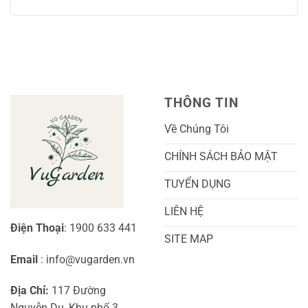
Chăm
Ngọt
Trồng
có
Sóc
Sắc
Lan
bình
A-
Và
Cẩm
luận
Z
Sai
Cù
ở
Trái
Ra
Cách
Nhất
Hoa:
Trồng
Kỹ
Cây
Thuật
Khoai
Chăm
Lang
Sóc
Cảnh
Toàn
Thủy
THÔNG TIN
Diện
Sinh
Cho
Chi
Người
Tiết
Về Chúng Tôi
Mới
Và
Bắt
Toàn
Đầu
Diện
CHÍNH SÁCH BẢO MẬT
TUYỂN DỤNG
LIÊN HỆ
Điện Thoại
: 1900 633 441
SITE MAP
Email
: info@vugarden.vn
Địa Chỉ:
117 Đường
Nguyễn Du, Khu phố 3,