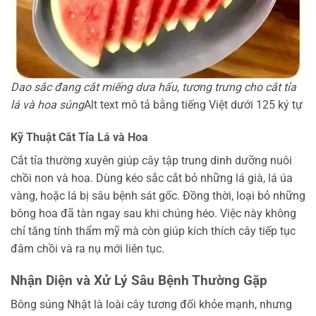
Dao sắc đang cắt miếng dưa hấu, tương trưng cho cắt tỉa
lá và hoa súng
Alt text mô tả bằng tiếng Việt dưới 125 ký tự
Kỹ Thuật Cắt Tỉa Lá và Hoa
Cắt tỉa thường xuyên giúp cây tập trung dinh dưỡng nuôi
chồi non và hoa. Dùng kéo sắc cắt bỏ những lá già, lá úa
vàng, hoặc lá bị sâu bệnh sát gốc. Đồng thời, loại bỏ những
bông hoa đã tàn ngay sau khi chúng héo. Việc này không
chỉ tăng tính thẩm mỹ mà còn giúp kích thích cây tiếp tục
đâm chồi và ra nụ mới liên tục.
Nhận Diện và Xử Lý Sâu Bệnh Thường Gặp
Bông súng Nhật là loài cây tương đối khỏe mạnh, nhưng