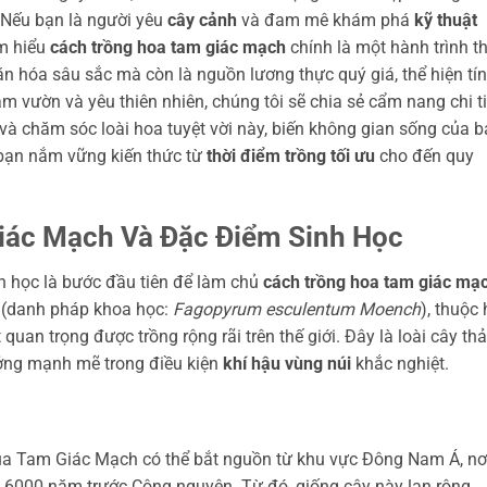
 Nếu bạn là người yêu
cây cảnh
và đam mê khám phá
kỹ thuật
ìm hiểu
cách trồng hoa tam giác mạch
chính là một hành trình t
ăn hóa sâu sắc mà còn là nguồn lương thực quý giá, thể hiện tí
m vườn và yêu thiên nhiên, chúng tôi sẽ chia sẻ cẩm nang chi ti
 và chăm sóc loài hoa tuyệt vời này, biến không gian sống của 
 bạn nắm vững kiến thức từ
thời điểm trồng tối ưu
cho đến quy
iác Mạch Và Đặc Điểm Sinh Học
h học là bước đầu tiên để làm chủ
cách trồng hoa tam giác mạ
 (danh pháp khoa học:
Fagopyrum esculentum Moench
), thuộc
uan trọng được trồng rộng rãi trên thế giới. Đây là loài cây th
ưởng mạnh mẽ trong điều kiện
khí hậu vùng núi
khắc nghiệt.
của Tam Giác Mạch có thể bắt nguồn từ khu vực Đông Nam Á, nơ
g 6000 năm trước Công nguyên. Từ đó, giống cây này lan rộng