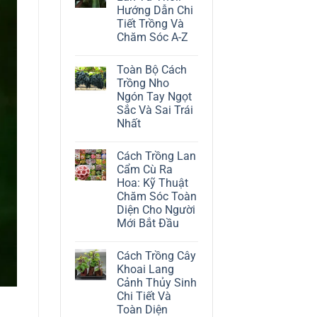
ở
Hướng Dẫn Chi
Cách
Trồng
Tiết Trồng Và
Cây
Chăm Sóc A-Z
Đô
La
Không
Trắng:
có
Kỹ
Toàn Bộ Cách
bình
Thuật
luận
Trồng Nho
Chăm
ở
Sóc
Ngón Tay Ngọt
Cách
Lá
Trồng
Sắc Và Sai Trái
Bạc
Địa
Tinh
Nhất
Lan
Tế
Tứ
Không
Thời:
có
Hướng
Cách Trồng Lan
bình
Dẫn
luận
Cẩm Cù Ra
Chi
ở
Tiết
Hoa: Kỹ Thuật
Toàn
Trồng
Bộ
Chăm Sóc Toàn
Và
Cách
Chăm
Diện Cho Người
Trồng
Sóc
Nho
Mới Bắt Đầu
A-
Ngón
Z
Không
Tay
có
Ngọt
Cách Trồng Cây
bình
Sắc
luận
Và
Khoai Lang
ở
Sai
Cảnh Thủy Sinh
Cách
Trái
Trồng
Nhất
Chi Tiết Và
Lan
Toàn Diện
Cẩm