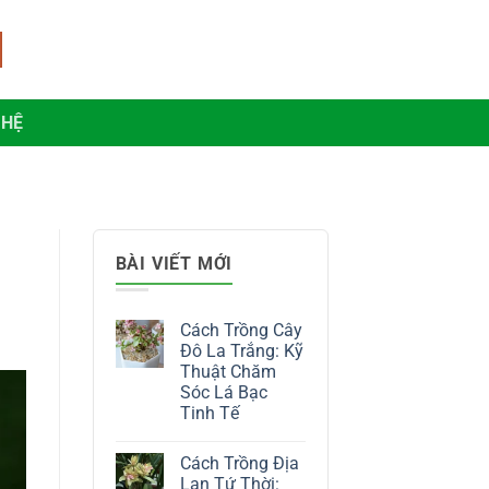
 HỆ
BÀI VIẾT MỚI
Cách Trồng Cây
Đô La Trắng: Kỹ
Thuật Chăm
Sóc Lá Bạc
Tinh Tế
Không
có
Cách Trồng Địa
bình
luận
Lan Tứ Thời: