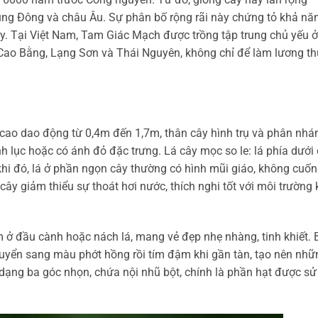
ung Đông và châu Âu. Sự phân bố rộng rãi này chứng tỏ khả nă
cây. Tại Việt Nam, Tam Giác Mạch được trồng tập trung chủ yếu ở
 Cao Bằng, Lạng Sơn và Thái Nguyên, không chỉ để làm lương t
 cao dao động từ 0,4m đến 1,7m, thân cây hình trụ và phân nhá
 lục hoặc có ánh đỏ đặc trưng. Lá cây mọc so le: lá phía dưới
ng khi đó, lá ở phần ngọn cây thường có hình mũi giáo, không cuố
ây giảm thiểu sự thoát hơi nước, thích nghi tốt với môi trường
 đầu cành hoặc nách lá, mang vẻ đẹp nhẹ nhàng, tinh khiết. 
huyển sang màu phớt hồng rồi tím đậm khi gần tàn, tạo nên nhữ
dạng ba góc nhọn, chứa nội nhũ bột, chính là phần hạt được sử