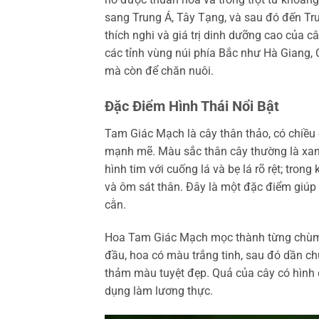
sang Trung Á, Tây Tạng, và sau đó đến Tr
thích nghi và giá trị dinh dưỡng cao của 
các tỉnh vùng núi phía Bắc như Hà Giang,
mà còn để chăn nuôi.
Đặc Điểm Hình Thái Nổi Bật
Tam Giác Mạch là cây thân thảo, có chiều
mạnh mẽ. Màu sắc thân cây thường là xanh
hình tim với cuống lá và bẹ lá rõ rệt; tro
và ôm sát thân. Đây là một đặc điểm giúp c
cằn.
Hoa Tam Giác Mạch mọc thành từng chùm ở
đầu, hoa có màu trắng tinh, sau đó dần c
thảm màu tuyệt đẹp. Quả của cây có hình 
dụng làm lương thực.