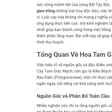
sức sống mãnh liệt của vùng đất Tây Bắc.
gieo trồng
những loài hoa độc đáo, việc t
vị. Loài cây này không chỉ mang ý nghĩa v
ứng dụng thực tiễn cao. Với kinh nghiệm là
nhất giúp bạn thành công trong việc trồng
thêm phần lãng mạn. Bài viết này sẽ giúp
trình thu hoạch.
Tổng Quan Về Hoa Tam G
Việc hiểu rõ về nguồn gốc và đặc điểm sin
Cây Tam Giác Mạch, còn gọi là Kiều Mạch
Rau Răm (Polygonaceae), một chi thực vật q
ngắn ngày, nổi tiếng với khả năng sinh tr
Nguồn Gốc và Phân Bố Toàn Cầu
Nhiều nghiên cứu chỉ ra rằng nguồn gốc 
nó được thuần hóa và trồng trọt từ khoản