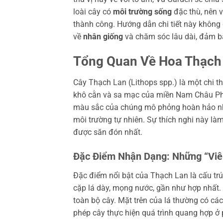
loài cây có
môi trường sống
đặc thù, nên 
thành công. Hướng dẫn chi tiết này không 
về
nhân giống
và chăm sóc lâu dài, đảm b
Tổng Quan Về Hoa Thạch 
Cây Thạch Lan (Lithops spp.) là một chi 
khô cằn và sa mạc của miền Nam Châu Phi.
màu sắc của chúng mô phỏng hoàn hảo nhữ
môi trường tự nhiên. Sự thích nghi này là
được săn đón nhất.
Đặc Điểm Nhận Dạng: Những “Viê
Đặc điểm nổi bật của Thạch Lan là cấu tr
cặp lá dày, mọng nước, gần như hợp nhất. 
toàn bộ cây. Mặt trên của lá thường có các
phép cây thực hiện quá trình quang hợp ở