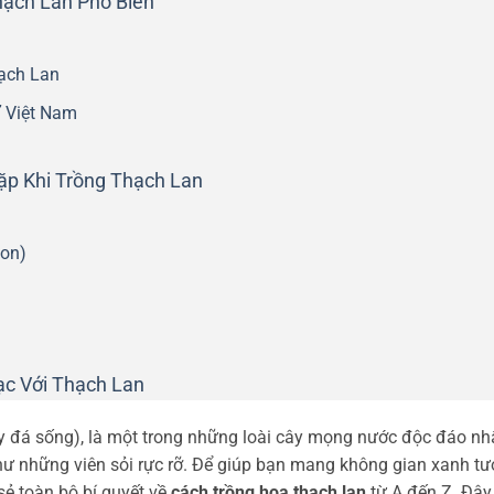
hạch Lan Phổ Biến
ạch Lan
Ở Việt Nam
ặp Khi Trồng Thạch Lan
ion)
ạc Với Thạch Lan
y đá sống), là một trong những loài cây mọng nước độc đáo nhấ
hư những viên sỏi rực rỡ. Để giúp bạn mang không gian xanh tươ
 sẻ toàn bộ bí quyết về
cách trồng hoa thạch lan
từ A đến Z. Đây