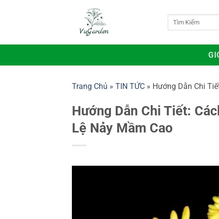
Bỏ
qua
Tìm
kiếm:
nội
dung
GI
Trang Chủ
»
TIN TỨC
»
Hướng Dẫn Chi Tiế
Hướng Dẫn Chi Tiết: Các
Lệ Nảy Mầm Cao