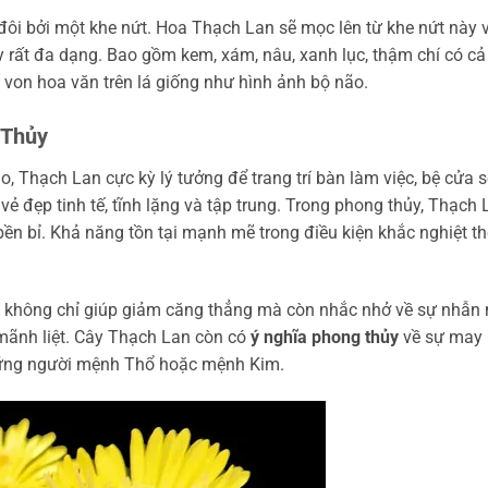
đôi bởi một khe nứt. Hoa Thạch Lan sẽ mọc lên từ khe nứt này 
rất đa dạng. Bao gồm kem, xám, nâu, xanh lục, thậm chí có cả
 von hoa văn trên lá giống như hình ảnh bộ não.
 Thủy
, Thạch Lan cực kỳ lý tưởng để trang trí bàn làm việc, bệ cửa s
ẻ đẹp tinh tế, tĩnh lặng và tập trung. Trong phong thủy, Thạch 
bền bỉ. Khả năng tồn tại mạnh mẽ trong điều kiện khắc nghiệt th
 không chỉ giúp giảm căng thẳng mà còn nhắc nhở về sự nhẫn 
mãnh liệt. Cây Thạch Lan còn có
ý nghĩa phong thủy
về sự may
những người mệnh Thổ hoặc mệnh Kim.