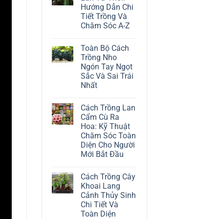
ở
Hướng Dẫn Chi
Cách
Trồng
Tiết Trồng Và
Cây
Chăm Sóc A-Z
Đô
La
Không
Trắng:
có
Kỹ
Toàn Bộ Cách
bình
Thuật
luận
Trồng Nho
Chăm
ở
Sóc
Ngón Tay Ngọt
Cách
Lá
Trồng
Sắc Và Sai Trái
Bạc
Địa
Tinh
Nhất
Lan
Tế
Tứ
Không
Thời:
có
Hướng
Cách Trồng Lan
bình
Dẫn
luận
Cẩm Cù Ra
Chi
ở
Tiết
Hoa: Kỹ Thuật
Toàn
Trồng
Bộ
Chăm Sóc Toàn
Và
Cách
Chăm
Diện Cho Người
Trồng
Sóc
Nho
Mới Bắt Đầu
A-
Ngón
Z
Không
Tay
có
Ngọt
Cách Trồng Cây
bình
Sắc
luận
Và
Khoai Lang
ở
Sai
Cảnh Thủy Sinh
Cách
Trái
Trồng
Nhất
Chi Tiết Và
Lan
Toàn Diện
Cẩm