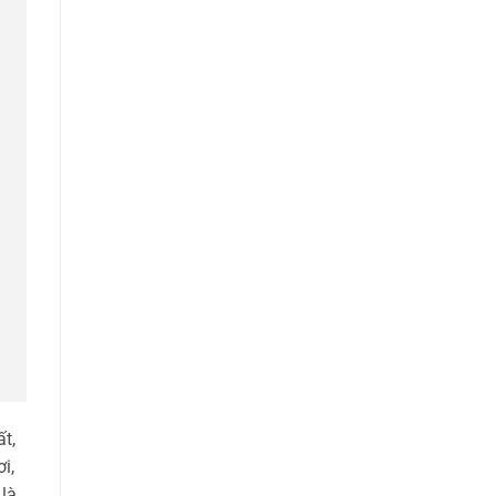
t,
i,
 là