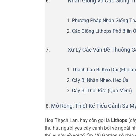
Nhân Giống Và Các Giống T
Phương Pháp Nhân Giống Th
Các Giống Lithops Phổ Biến 
Xử Lý Các Vấn Đề Thường G
Thạch Lan Bị Kéo Dài (Etiolat
Cây Bị Nhăn Nheo, Héo Úa
Cây Bị Thối Rữa (Quá Mềm)
Mở Rộng: Thiết Kế Tiểu Cảnh Sa M
Hoa Thạch Lan, hay còn gọi là
Lithops
(câ
thu hút người yêu cây cảnh bởi vẻ ngoài n
thú vị này về với tổ ấm, Vũ Garden sẽ chia