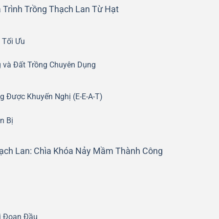
 Trình Trồng Thạch Lan Từ Hạt
 Tối Ưu
g và Đất Trồng Chuyên Dụng
g Được Khuyến Nghị (E-E-A-T)
n Bị
hạch Lan: Chìa Khóa Nảy Mầm Thành Công
i Đoạn Đầu