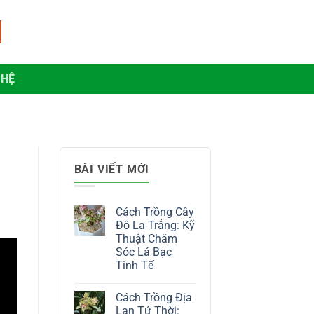
 HỆ
BÀI VIẾT MỚI
Cách Trồng Cây
Đô La Trắng: Kỹ
Thuật Chăm
Sóc Lá Bạc
Tinh Tế
Không
có
Cách Trồng Địa
bình
luận
Lan Tứ Thời: