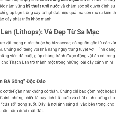
việc nắm vững
kỹ thuật tưới nước
và chăm sóc sẽ quyết định sự
chỉ giúp bạn trồng cây từ hạt đạt hiệu quả mà còn mở ra kiến t
ảo cây phát triển khỏe mạnh.
Lan (Lithops): Vẻ Đẹp Từ Sa Mạc
thực vật mọng nước thuộc họ Aizoaceae, có nguồn gốc từ các vù
 Chúng nổi tiếng với khả năng ngụy trang tuyệt vời. Hình dáng
ng viên đá cuội, giúp chúng tránh được động vật ăn cỏ trong
m cho Thạch Lan trở thành một trong những loài cây cảnh mini
n Đá Sống” Độc Đáo
úc cơ thể gần như không có thân. Chúng chỉ bao gồm một hoặc 
Chính những chiếc lá này tích trữ nước và chất dinh dưỡng cho
 “cửa sổ” trong suốt. Đây là nơi ánh sáng đi vào bên trong, cho
 phần nằm dưới mặt đất.