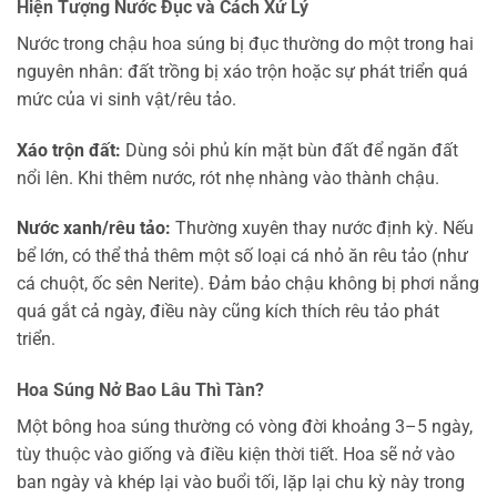
Hiện Tượng Nước Đục và Cách Xử Lý
Nước trong chậu hoa súng bị đục thường do một trong hai
nguyên nhân: đất trồng bị xáo trộn hoặc sự phát triển quá
mức của vi sinh vật/rêu tảo.
Xáo trộn đất:
Dùng sỏi phủ kín mặt bùn đất để ngăn đất
nổi lên. Khi thêm nước, rót nhẹ nhàng vào thành chậu.
Nước xanh/rêu tảo:
Thường xuyên thay nước định kỳ. Nếu
bể lớn, có thể thả thêm một số loại cá nhỏ ăn rêu tảo (như
cá chuột, ốc sên Nerite). Đảm bảo chậu không bị phơi nắng
quá gắt cả ngày, điều này cũng kích thích rêu tảo phát
triển.
Hoa Súng Nở Bao Lâu Thì Tàn?
Một bông hoa súng thường có vòng đời khoảng 3–5 ngày,
tùy thuộc vào giống và điều kiện thời tiết. Hoa sẽ nở vào
ban ngày và khép lại vào buổi tối, lặp lại chu kỳ này trong