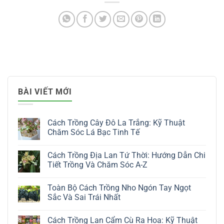
BÀI VIẾT MỚI
Cách Trồng Cây Đô La Trắng: Kỹ Thuật
Chăm Sóc Lá Bạc Tinh Tế
Không
có
Cách Trồng Địa Lan Tứ Thời: Hướng Dẫn Chi
bình
luận
Tiết Trồng Và Chăm Sóc A-Z
ở
Cách
Không
Trồng
có
Toàn Bộ Cách Trồng Nho Ngón Tay Ngọt
Cây
bình
Đô
luận
Sắc Và Sai Trái Nhất
La
ở
Trắng:
Cách
Không
Kỹ
Trồng
có
Cách Trồng Lan Cẩm Cù Ra Hoa: Kỹ Thuật
Thuật
Địa
bình