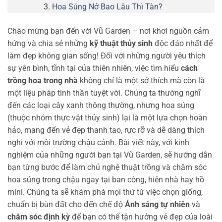
Hoa Súng Nở Bao Lâu Thì Tàn?
Chào mừng bạn đến với Vũ Garden – nơi khơi nguồn cảm
hứng và chia sẻ những
kỹ thuật thủy sinh
độc đáo nhất để
làm đẹp không gian sống! Đối với những người yêu thích
sự yên bình, tĩnh tại của thiên nhiên, việc tìm hiểu
cách
trồng hoa trong nhà
không chỉ là một sở thích mà còn là
một liệu pháp tinh thần tuyệt vời. Chúng ta thường nghĩ
đến các loại cây xanh thông thường, nhưng hoa súng
(thuộc nhóm thực vật thủy sinh) lại là một lựa chọn hoàn
hảo, mang đến vẻ đẹp thanh tao, rực rỡ và dễ dàng thích
nghi với môi trường chậu cảnh. Bài viết này, với kinh
nghiệm của những người bạn tại Vũ Garden, sẽ hướng dẫn
bạn từng bước để làm chủ nghệ thuật trồng và chăm sóc
hoa súng trong chậu ngay tại ban công, hiên nhà hay hồ
mini. Chúng ta sẽ khám phá mọi thứ từ việc chọn giống,
chuẩn bị bùn đất cho đến chế độ
Ánh sáng tự nhiên
và
chăm sóc định kỳ
để bạn có thể tận hưởng vẻ đẹp của loài