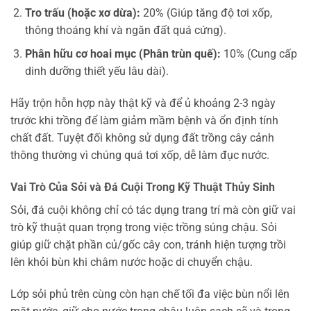
Tro trấu (hoặc xơ dừa):
20% (Giúp tăng độ tơi xốp,
thông thoáng khí và ngăn đất quá cứng).
Phân hữu cơ hoai mục (Phân trùn quế):
10% (Cung cấp
dinh dưỡng thiết yếu lâu dài).
Hãy trộn hỗn hợp này thật kỹ và để ủ khoảng 2-3 ngày
trước khi trồng để làm giảm mầm bệnh và ổn định tính
chất đất. Tuyệt đối không sử dụng đất trồng cây cảnh
thông thường vì chúng quá tơi xốp, dễ làm đục nước.
Vai Trò Của Sỏi và Đá Cuội Trong Kỹ Thuật Thủy Sinh
Sỏi, đá cuội không chỉ có tác dụng trang trí mà còn giữ vai
trò kỹ thuật quan trọng trong việc trồng súng chậu. Sỏi
giúp giữ chặt phần củ/gốc cây con, tránh hiện tượng trồi
lên khỏi bùn khi châm nước hoặc di chuyển chậu.
Lớp sỏi phủ trên cùng còn hạn chế tối đa việc bùn nổi lên