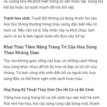
và cuống hoa để phát hiện trứng ốc sên hoặc rệp. Dùng tay
bắt bỏ hoặc xịt nước mạnh để rửa trôi rệp.
Tránh hóa chất:
Tuyệt đối không sử dụng thuốc trừ sâu
hóa học thông thường trong chậu súng, đặc biệt nếu có
nuôi cá. Nếu cần xử lý, hãy nhấc cây ra khỏi chậu, làm
sạch và xử lý bên ngoài trước khi đưa cây trở lại.
Khai Thác Tiềm Năng Trang Trí Của Hoa Súng
Theo Không Gian
Tùy vào không gian sống của bạn, có những cách trồng
hoa súng khác nhau để tối đa hóa vẻ đẹp và lợi ích của
chúng. Từ ban công nhỏ xinh đến hồ cá ngoài trời, hoa
súng đều có thể thích nghi một cách hoàn hảo.
Ứng Dụng Kỹ Thuật Thủy Sinh Cho Hồ Cá và Bể Cảnh
Trồng hoa súng trong hồ cá, bể cảnh tạo nên một hệ sinh
thái nhỏ hài hòa, nơi cây súng cung cấp bóng mát, thanh