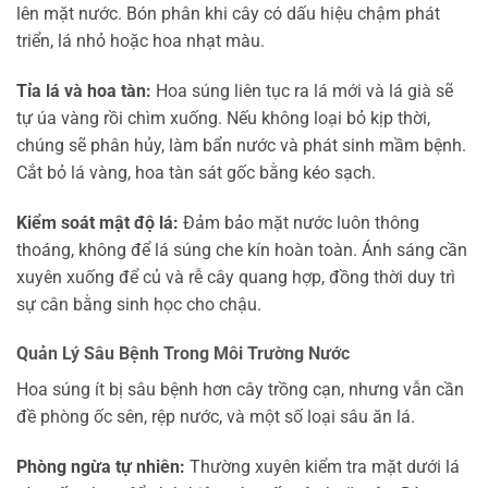
lên mặt nước. Bón phân khi cây có dấu hiệu chậm phát
triển, lá nhỏ hoặc hoa nhạt màu.
Tỉa lá và hoa tàn:
Hoa súng liên tục ra lá mới và lá già sẽ
tự úa vàng rồi chìm xuống. Nếu không loại bỏ kịp thời,
chúng sẽ phân hủy, làm bẩn nước và phát sinh mầm bệnh.
Cắt bỏ lá vàng, hoa tàn sát gốc bằng kéo sạch.
Kiểm soát mật độ lá:
Đảm bảo mặt nước luôn thông
thoáng, không để lá súng che kín hoàn toàn. Ánh sáng cần
xuyên xuống để củ và rễ cây quang hợp, đồng thời duy trì
sự cân bằng sinh học cho chậu.
Quản Lý Sâu Bệnh Trong Môi Trường Nước
Hoa súng ít bị sâu bệnh hơn cây trồng cạn, nhưng vẫn cần
đề phòng ốc sên, rệp nước, và một số loại sâu ăn lá.
Phòng ngừa tự nhiên:
Thường xuyên kiểm tra mặt dưới lá