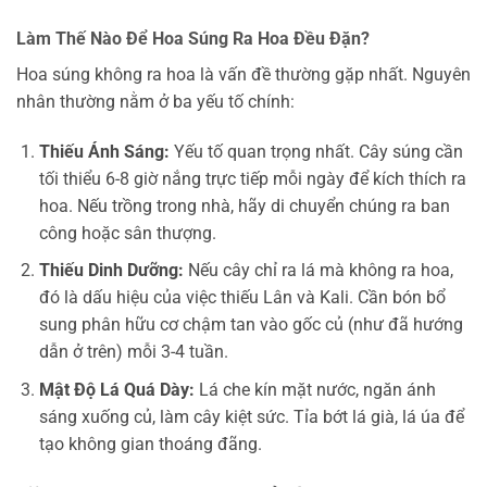
Làm Thế Nào Để Hoa Súng Ra Hoa Đều Đặn?
Hoa súng không ra hoa là vấn đề thường gặp nhất. Nguyên
nhân thường nằm ở ba yếu tố chính:
Thiếu Ánh Sáng:
Yếu tố quan trọng nhất. Cây súng cần
tối thiểu 6-8 giờ nắng trực tiếp mỗi ngày để kích thích ra
hoa. Nếu trồng trong nhà, hãy di chuyển chúng ra ban
công hoặc sân thượng.
Thiếu Dinh Dưỡng:
Nếu cây chỉ ra lá mà không ra hoa,
đó là dấu hiệu của việc thiếu Lân và Kali. Cần bón bổ
sung phân hữu cơ chậm tan vào gốc củ (như đã hướng
dẫn ở trên) mỗi 3-4 tuần.
Mật Độ Lá Quá Dày:
Lá che kín mặt nước, ngăn ánh
sáng xuống củ, làm cây kiệt sức. Tỉa bớt lá già, lá úa để
tạo không gian thoáng đãng.