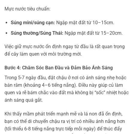
Mực nước tiêu chuẩn:
Súng mini/súng cạn:
Ngập mặt đất từ 10–15cm.
Súng thường/Súng Thái:
Ngập mặt đất từ 15–20cm.
Việc giữ mực nước ổn định ngay từ đầu là rất quan trọng
để cây làm quen với môi trường mới.
Bước 4: Chăm Sóc Ban Đầu và Đảm Bảo Ánh Sáng
Trong 5-7 ngày đầu, đặt chậu ở nơi có ánh sáng nhẹ hoặc
bán râm (khoảng 4–6 tiếng nắng). Điều này giúp củ làm
quen và rễ bám chắc vào đất mà không bị “sốc” nhiệt hoặc
ánh sáng quá gắt.
Khi thấy mầm phát triển mạnh mẽ và lá non đã ổn định,
bạn có thể di chuyển chậu ra vị trí có nhiều ánh nắng hơn
(tối thiểu 6-8 tiếng nắng trực tiếp mỗi ngày) để thúc đẩy