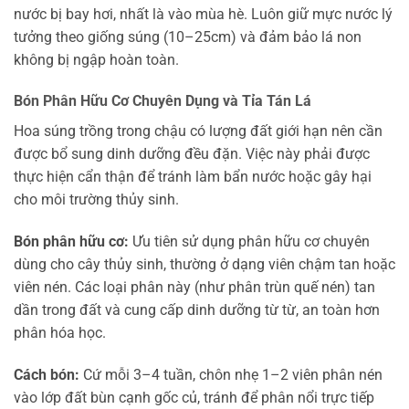
nước bị bay hơi, nhất là vào mùa hè. Luôn giữ mực nước lý
tưởng theo giống súng (10–25cm) và đảm bảo lá non
không bị ngập hoàn toàn.
Bón Phân Hữu Cơ Chuyên Dụng và Tỉa Tán Lá
Hoa súng trồng trong chậu có lượng đất giới hạn nên cần
được bổ sung dinh dưỡng đều đặn. Việc này phải được
thực hiện cẩn thận để tránh làm bẩn nước hoặc gây hại
cho môi trường thủy sinh.
Bón phân hữu cơ:
Ưu tiên sử dụng phân hữu cơ chuyên
dùng cho cây thủy sinh, thường ở dạng viên chậm tan hoặc
viên nén. Các loại phân này (như phân trùn quế nén) tan
dần trong đất và cung cấp dinh dưỡng từ từ, an toàn hơn
phân hóa học.
Cách bón:
Cứ mỗi 3–4 tuần, chôn nhẹ 1–2 viên phân nén
vào lớp đất bùn cạnh gốc củ, tránh để phân nổi trực tiếp