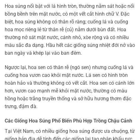
Hoa súng nổi bật với lá hình tròn, thường nằm sát hoặc nổi
bồng bềnh trên mặt nước, có một vết cắt hình chữ V. Đặc
biệt, hoa súng không có thân rõ ràng; cuống lá và cuống
hoa mọc riêng lẻ từ thân rễ (củ) nằm dưới bùn đất. Hoa
thường nở sát mặt nước, cánh nhỏ, xòe rộng và có nhiều
màu sắc đa dạng. Hầu hết các giống súng nhiệt đới nở vào
ban ngày và khép lại vào ban đêm.
Ngược lại, hoa sen có thân rễ (ngó sen) nhưng cuống lá và
cuống hoa vươn cao khỏi mặt nước. Lá sen có hình tròn
hoàn hảo và thường không có vết cắt. Hoa sen có cánh lớn
hơn, vươn cao mạnh mẽ khỏi mặt nước, thường có màu
hồng hoặc trắng truyền thống và sở hữu hương thơm đặc
trưng, đậm đà.
Các Giống Hoa Súng Phổ Biến Phù Hợp Trồng Chậu Cảnh
Tại Việt Nam, có nhiều giống hoa súng được ưa chuộng, từ
giống bản địa dễ tính đến các giống lai tạo nhập khẩu rực