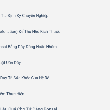
 Tỉa Định Kỳ Chuyên Nghiệp
efoliation) Để Thu Nhỏ Kích Thước
onsai Bằng Dây Đồng Hoặc Nhôm
uật Uốn Dây
 Duy Trì Sức Khỏe Của Hệ Rễ
iểm Thực Hiện
 Hiệu Quả Cho Tử Đằng Bonsai