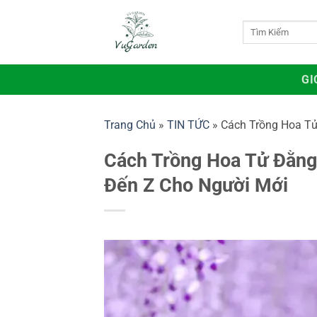
Bỏ
qua
Tìm
kiếm:
nội
dung
GI
Trang Chủ
»
TIN TỨC
»
Cách Trồng Hoa Tử
Cách Trồng Hoa Tử Đằng
Đến Z Cho Người Mới