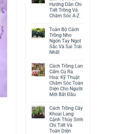
ở
Hướng Dẫn Chi
Cách
Trồng
Tiết Trồng Và
Cây
Chăm Sóc A-Z
Đô
La
Không
Trắng:
có
Kỹ
Toàn Bộ Cách
bình
Thuật
luận
Trồng Nho
Chăm
ở
Sóc
Ngón Tay Ngọt
Cách
Lá
Trồng
Sắc Và Sai Trái
Bạc
Địa
Tinh
Nhất
Lan
Tế
Tứ
Không
Thời:
có
Hướng
Cách Trồng Lan
bình
Dẫn
luận
Cẩm Cù Ra
Chi
ở
Tiết
Hoa: Kỹ Thuật
Toàn
Trồng
Bộ
Chăm Sóc Toàn
Và
Cách
Chăm
Diện Cho Người
Trồng
Sóc
Nho
Mới Bắt Đầu
A-
Ngón
Z
Không
Tay
có
Ngọt
Cách Trồng Cây
bình
Sắc
luận
Và
Khoai Lang
ở
Sai
Cảnh Thủy Sinh
Cách
Trái
Trồng
Nhất
Chi Tiết Và
Lan
Toàn Diện
Cẩm