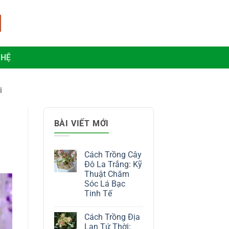
 HỆ
i
BÀI VIẾT MỚI
Cách Trồng Cây
Đô La Trắng: Kỹ
Thuật Chăm
Sóc Lá Bạc
Tinh Tế
Không
có
Cách Trồng Địa
bình
luận
Lan Tứ Thời: