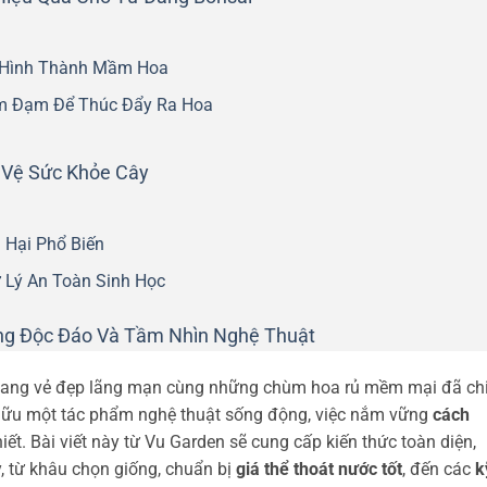
h Hình Thành Mầm Hoa
ảm Đạm Để Thúc Đẩy Ra Hoa
 Vệ Sức Khỏe Cây
 Hại Phổ Biến
 Lý An Toàn Sinh Học
áng Độc Đáo Và Tầm Nhìn Nghệ Thuật
, mang vẻ đẹp lãng mạn cùng những chùm hoa rủ mềm mại đã ch
 hữu một tác phẩm nghệ thuật sống động, việc nắm vững
cách
iết. Bài viết này từ Vu Garden sẽ cung cấp kiến thức toàn diện,
y, từ khâu chọn giống, chuẩn bị
giá thể thoát nước tốt
, đến các
k