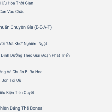
i Ưu Hóa Thời Gian
 Con Vào Chậu
uẩn Chuyên Gia (E-E-A-T)
ới “Ướt Khô” Nghiêm Ngặt
 Dinh Dưỡng Theo Giai Đoạn Phát Triển
ởng Và Chuẩn Bị Ra Hoa
 Bón Tối Ưu
iều Kiện Tiên Quyết
Thiện Dáng Thế Bonsai