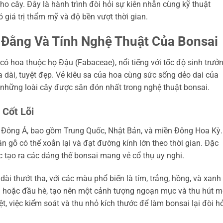
ho cây. Đây là hành trình đòi hỏi sự kiên nhẫn cùng kỹ thuật
giá trị thẩm mỹ và độ bền vượt thời gian.
 Đằng Và Tính Nghệ Thuật Của Bonsai
t có hoa thuộc họ Đậu (Fabaceae), nổi tiếng với tốc độ sinh trưở
dài, tuyệt đẹp. Vẻ kiêu sa của hoa cùng sức sống dẻo dai của
 những loài cây được săn đón nhất trong nghệ thuật bonsai.
 Cốt Lõi
 Đông Á, bao gồm Trung Quốc, Nhật Bản, và miền Đông Hoa Kỳ.
 gỗ có thể xoắn lại và đạt đường kính lớn theo thời gian. Đặc
c tạo ra các dáng thế bonsai mang vẻ cổ thụ uy nghi.
 thướt tha, với các màu phổ biến là tím, trắng, hồng, và xanh
n hoặc đầu hè, tạo nên một cảnh tượng ngoạn mục và thu hút m
, việc kiểm soát và thu nhỏ kích thước để làm bonsai lại đòi hỏ