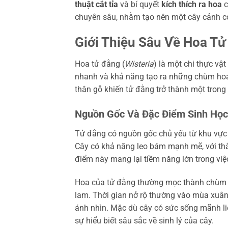
thuật cắt tỉa
và bí quyết
kích thích ra hoa
c
chuyên sâu, nhằm tạo nên một cây cảnh có 
Giới Thiệu Sâu Về Hoa Tử
Hoa tử đằng (
Wisteria
) là một chi thực vậ
nhanh và khả năng tạo ra những chùm hoa 
thân gỗ khiến tử đằng trở thành một trong
Nguồn Gốc Và Đặc Điểm Sinh Học
Tử đằng có nguồn gốc chủ yếu từ khu vực
Cây có khả năng leo bám mạnh mẽ, với thân
điểm này mang lại tiềm năng lớn trong việ
Hoa của tử đằng thường mọc thành chùm dài
lam. Thời gian nở rộ thường vào mùa xuâ
ánh nhìn. Mặc dù cây có sức sống mãnh liệt
sự hiểu biết sâu sắc về sinh lý của cây.