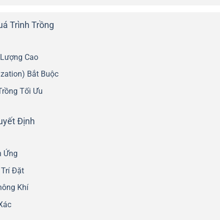
uá Trình Trồng
 Lượng Cao
ization) Bắt Buộc
Trồng Tối Ưu
uyết Định
h Ứng
Trí Đặt
hông Khí
Xác