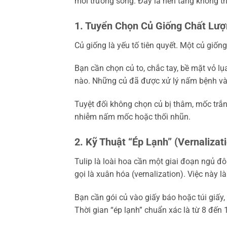
môi trường sống. Đây là nền tảng không th
1. Tuyển Chọn Củ Giống Chất Lư
Củ giống là yếu tố tiên quyết. Một củ giố
Bạn cần chọn củ to, chắc tay, bề mặt vỏ 
nào. Những củ đã được xử lý nấm bệnh và 
Tuyệt đối không chọn củ bị thâm, mốc trắ
nhiễm nấm mốc hoặc thối nhũn.
2. Kỹ Thuật “Ép Lạnh” (Vernalizat
Tulip là loài hoa cần một giai đoạn ngủ đô
gọi là xuân hóa (vernalization). Việc này 
Bạn cần gói củ vào giấy báo hoặc túi giấy,
Thời gian “ép lạnh” chuẩn xác là từ 8 đến 