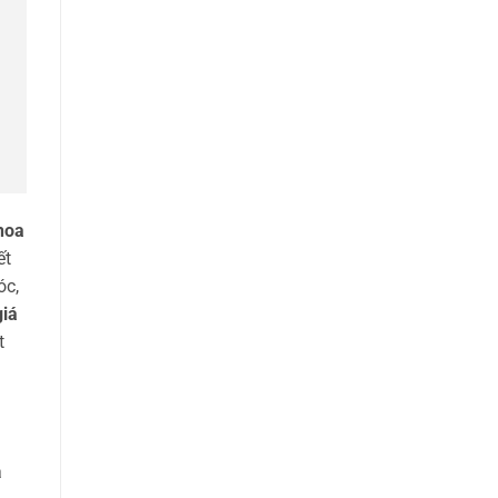
hoa
ết
óc,
giá
t
à