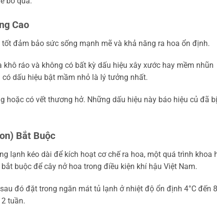
ể bỏ qua.
ợng Cao
ng tốt đảm bảo sức sống mạnh mẽ và khả năng ra hoa ổn định.
lụa khô ráo và không có bất kỳ dấu hiệu xây xước hay mềm nhũn
có dấu hiệu bật mầm nhỏ là lý tưởng nhất.
ng hoặc có vết thương hở. Những dấu hiệu này báo hiệu củ đã b
ion) Bắt Buộc
ng lạnh kéo dài để kích hoạt cơ chế ra hoa, một quá trình khoa 
là bắt buộc để cây nở hoa trong điều kiện khí hậu Việt Nam.
 sau đó đặt trong ngăn mát tủ lạnh ở nhiệt độ ổn định 4°C đến 8
12 tuần.