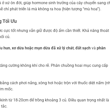
 ở xứ ôn đới, giúp hormone sinh trưởng của cây chuyển sang c
 chỉ phát triển lá mà không ra hoa (hiện tượng “mù hoa”).
g Tối Ưu
ớc cực tốt nhưng vẫn giữ được độ ẩm cần thiết. Khả năng thoát
ối củ.
ấu hun
,
xơ dừa hoặc mụn dừa đã xử lý chát
,
đất sạch
và
phân
à tăng cường không khí cho rễ. Phân chuồng hoai mục cung cấp
hể bằng cách phơi nắng, xông hơi hoặc trộn với thuốc diệt nấm (n
nấm mốc.
kính từ 18-20cm để trồng khoảng 3 củ. Điều quan trọng nhất là
 tắc.