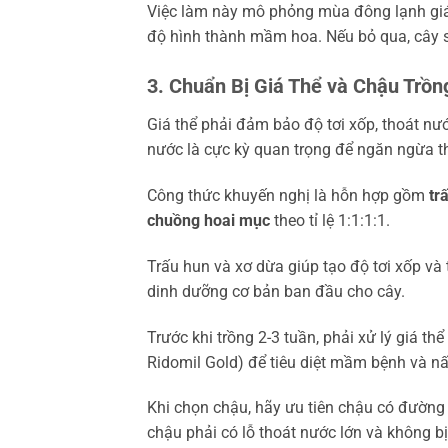
Việc làm này mô phỏng mùa đông lạnh giá
độ hình thành mầm hoa. Nếu bỏ qua, cây sẽ
3. Chuẩn Bị Giá Thể và Chậu Trồn
Giá thể phải đảm bảo độ tơi xốp, thoát nư
nước là cực kỳ quan trọng để ngăn ngừa th
Công thức khuyến nghị là hỗn hợp gồm
tr
chuồng hoai mục
theo tỉ lệ 1:1:1:1.
Trấu hun và xơ dừa giúp tạo độ tơi xốp v
dinh dưỡng cơ bản ban đầu cho cây.
Trước khi trồng 2-3 tuần, phải xử lý giá t
Ridomil Gold) để tiêu diệt mầm bệnh và 
Khi chọn chậu, hãy ưu tiên chậu có đường 
chậu phải có lỗ thoát nước lớn và không bị