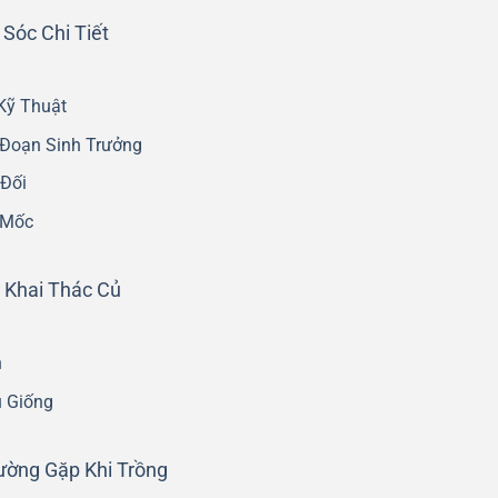
 Sóc Chi Tiết
Kỹ Thuật
 Đoạn Sinh Trưởng
 Đối
 Mốc
à Khai Thác Củ
n
ủ Giống
hường Gặp Khi Trồng