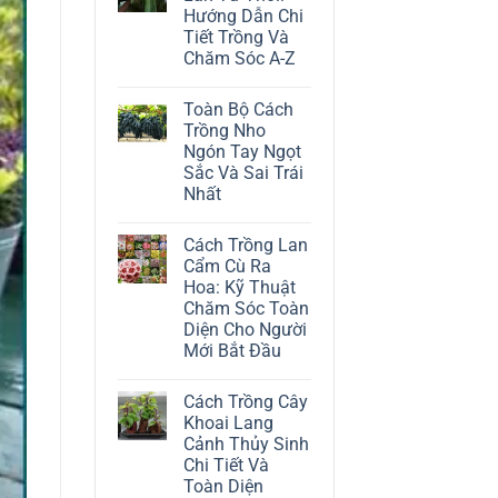
ở
Hướng Dẫn Chi
Cách
Trồng
Tiết Trồng Và
Cây
Chăm Sóc A-Z
Đô
La
Không
Trắng:
có
Kỹ
Toàn Bộ Cách
bình
Thuật
luận
Trồng Nho
Chăm
ở
Sóc
Ngón Tay Ngọt
Cách
Lá
Trồng
Sắc Và Sai Trái
Bạc
Địa
Tinh
Nhất
Lan
Tế
Tứ
Không
Thời:
có
Hướng
Cách Trồng Lan
bình
Dẫn
luận
Cẩm Cù Ra
Chi
ở
Tiết
Hoa: Kỹ Thuật
Toàn
Trồng
Bộ
Chăm Sóc Toàn
Và
Cách
Chăm
Diện Cho Người
Trồng
Sóc
Nho
Mới Bắt Đầu
A-
Ngón
Z
Không
Tay
có
Ngọt
Cách Trồng Cây
bình
Sắc
luận
Và
Khoai Lang
ở
Sai
Cảnh Thủy Sinh
Cách
Trái
Trồng
Nhất
Chi Tiết Và
Lan
Toàn Diện
Cẩm