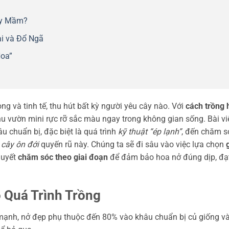
ảy Mầm?
ài và Đổ Ngã
Hoa”
ng và tinh tế, thu hút bất kỳ người yêu cây nào. Với
cách trồng 
hu vườn mini rực rỡ sắc màu ngay trong không gian sống. Bài vi
u chuẩn bị, đặc biệt là quá trình
kỹ thuật “ép lạnh”
, đến chăm s
i
cây ôn đới
quyến rũ này. Chúng ta sẽ đi sâu vào việc lựa chọn
quyết
chăm sóc theo giai đoạn
để đảm bảo hoa nở đúng dịp, đạ
o Quá Trình Trồng
mạnh, nở đẹp phụ thuộc đến 80% vào khâu chuẩn bị củ giống v