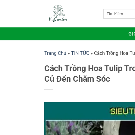
Bỏ
qua
Tìm
kiếm:
nội
dung
GI
Trang Chủ
»
TIN TỨC
»
Cách Trồng Hoa Tu
Cách Trồng Hoa Tulip Tr
Củ Đến Chăm Sóc