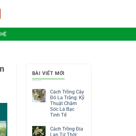
 HỆ
ọn
BÀI VIẾT MỚI
Cách Trồng Cây
Đô La Trắng: Kỹ
Thuật Chăm
Sóc Lá Bạc
Tinh Tế
Không
có
Cách Trồng Địa
bình
luận
Lan Tứ Thời: