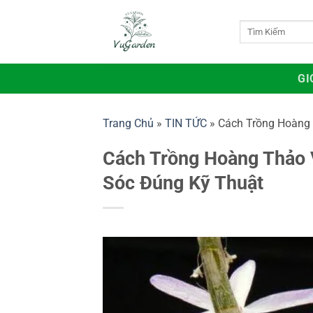
Bỏ
qua
Tìm
kiếm:
nội
dung
GI
Trang Chủ
»
TIN TỨC
»
Cách Trồng Hoàng 
Cách Trồng Hoàng Thảo V
Sóc Đúng Kỹ Thuật