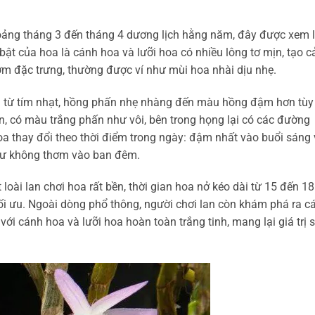
ảng tháng 3 đến tháng 4 dương lịch hằng năm, đây được xem 
ật của hoa là cánh hoa và lưỡi hoa có nhiều lông tơ mịn, tạo 
m đặc trưng, thường được ví như mùi hoa nhài dịu nhẹ.
n từ tím nhạt, hồng phấn nhẹ nhàng đến màu hồng đậm hơn tùy
ròn, có màu trắng phấn như vôi, bên trong họng lại có các đường
 thay đổi theo thời điểm trong ngày: đậm nhất vào buổi sáng
như không thơm vào ban đêm.
oài lan chơi hoa rất bền, thời gian hoa nở kéo dài từ 15 đến 18
ối ưu. Ngoài dòng phổ thông, người chơi lan còn khám phá ra c
, với cánh hoa và lưỡi hoa hoàn toàn trắng tinh, mang lại giá trị 