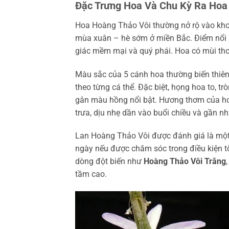
Đặc Trưng Hoa Và Chu Kỳ Ra Hoa
Hoa Hoàng Thảo Vôi thường nở rộ vào kho
mùa xuân – hè sớm ở miền Bắc. Điểm nổi b
giác mềm mại và quý phái. Hoa có mùi thơ
Màu sắc của 5 cánh hoa thường biến thiê
theo từng cá thể. Đặc biệt, họng hoa to, t
gân màu hồng nổi bật. Hương thơm của hoa
trưa, dịu nhẹ dần vào buổi chiều và gần 
Lan Hoàng Thảo Vôi được đánh giá là một l
ngày nếu được chăm sóc trong điều kiện t
dòng đột biến như
Hoàng Thảo Vôi Trắng
tầm cao.