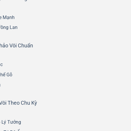
ỏe Mạnh
rồng Lan
hảo Vôi Chuẩn
ác
Thể Gỗ
u
Vôi Theo Chu Kỳ
ộ Lý Tưởng