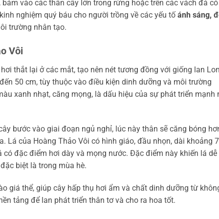
 bám vào các thân cây lớn trong rừng hoặc trên các vách đá có
 kinh nghiệm quý báu cho người trồng về các yếu tố
ánh sáng, 
môi trường nhân tạo.
o Vôi
hơi thắt lại ở các mắt, tạo nên nét tương đồng với giống lan Lo
đến 50 cm, tùy thuộc vào điều kiện dinh dưỡng và môi trường
 màu xanh nhạt, căng mọng, là dấu hiệu của sự phát triển mạnh
ây bước vào giai đoạn ngủ nghỉ, lúc này thân sẽ căng bóng hơ
a. Lá của Hoàng Thảo Vôi có hình giáo, đầu nhọn, dài khoảng 7
á có đặc điểm hơi dày và mọng nước. Đặc điểm này khiến lá dễ 
ặc biệt là trong mùa hè.
vào giá thể, giúp cây hấp thụ hơi ẩm và chất dinh dưỡng từ khôn
n tảng để lan phát triển thân tơ và cho ra hoa tốt.