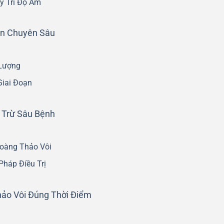
y Trì Độ Ẩm
ân Chuyên Sâu
 Lượng
Giai Đoạn
 Trừ Sâu Bệnh
oàng Thảo Vôi
háp Điều Trị
hảo Vôi Đúng Thời Điểm