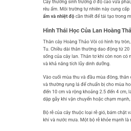
Cây thường sinh trưởng ở độ cao vừa phải,
rêu ẩm. Môi trường tự nhiên này cung cấp
ẩm và nhiệt độ
cần thiết để tái tạo trong 
Hình Thái Học Của Lan Hoàng Thả
Thân cây Hoàng Thảo Vôi có hình trụ tròn, 
Tu. Chiều dài thân thường dao động từ 20 
sống của cây lan. Thân tơ khi còn non có
và khả năng tích lũy dinh dưỡng.
Vào cuối mùa thu và đầu mùa đông, thân c
và thường rụng lá để chuẩn bị cho mùa ho
đến 10 cm và rộng khoảng 2.5 đến 4 cm, l
dập gãy khi vận chuyển hoặc chạm mạnh, đ
Bộ rễ của cây thuộc loại rễ gió, bám chặt 
khí và nước mưa. Một bộ rễ khỏe mạnh là nề