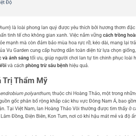
iệt Độ
thum
) là loài phong lan quý được yêu thích bởi hương thơm đặc
nhấn tinh tế cho không gian xanh. Việc nắm vững
cách trồng ho
hỏe mạnh mà còn đảm bảo mùa hoa rực rỡ, kéo dài, mang lại trả
 của Vu Garden cung cấp hướng dẫn toàn diện từ lựa chọn giống
c và ánh sáng
tối ưu, giúp người chơi lan tự tin chinh phục loài 
Vôi
và cách
phòng trừ sâu bệnh
hiệu quả.
á Trị Thẩm Mỹ
endrobium polyanthum
, thuộc chi Hoàng Thảo, một trong nhữn
ó nguồn gốc phân bố rộng khắp các khu vực Đông Nam Á, bao gồ
ận. Tại Việt Nam, lan Hoàng Thảo Vôi thường được tìm thấy ở c
 Lâm Đồng, Điện Biên, Kon Tum, nơi có khí hậu mát mẻ và độ 