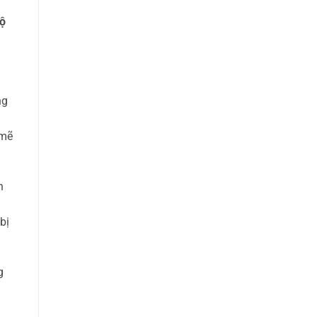
độ
ng
 mẽ
n
bị
g