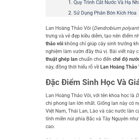
Quy Trình Cắt Nước Và Hạ Nh
Sử Dụng Phân Bón Kích Hoa
Lan Hoàng Thảo Vôi (
Dendrobium polyan
trưng và vẻ đẹp kiều diễm, tạo nên điểm 
thảo vôi
không chỉ giúp cây sinh trưởng k
nghiệm làm vườn đầy thú vị. Bài viết này
thuật ghép lan
chuẩn cho đến
chế độ nướ
này, đồng thời hiểu rõ về
Lan Hoàng Thảo 
Đặc Điểm Sinh Học Và Gi
Lan Hoàng Thảo Vôi, với tên khoa học là
D
chi phong lan lớn nhất. Giống lan này c
Việt Nam, Thái Lan, Lào và các nước lân c
tỉnh miền núi phía Bắc và Tây Nguyên như
cao.