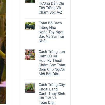
ở
Hướng Dẫn Chi
Cách
Trồng
Tiết Trồng Và
Cây
Chăm Sóc A-Z
Đô
La
Không
Trắng:
có
Kỹ
Toàn Bộ Cách
bình
Thuật
luận
Trồng Nho
Chăm
ở
Sóc
Ngón Tay Ngọt
Cách
Lá
Trồng
Sắc Và Sai Trái
Bạc
Địa
Tinh
Nhất
Lan
Tế
Tứ
Không
Thời:
có
Hướng
Cách Trồng Lan
bình
Dẫn
luận
Cẩm Cù Ra
Chi
ở
Tiết
Hoa: Kỹ Thuật
Toàn
Trồng
Bộ
Chăm Sóc Toàn
Và
Cách
Chăm
Diện Cho Người
Trồng
Sóc
Nho
Mới Bắt Đầu
A-
Ngón
Z
Không
Tay
có
Ngọt
Cách Trồng Cây
bình
Sắc
luận
Và
Khoai Lang
ở
Sai
Cảnh Thủy Sinh
Cách
Trái
Trồng
Nhất
Chi Tiết Và
Lan
Toàn Diện
Cẩm