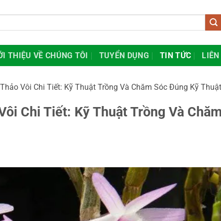
ỚI THIỆU VỀ CHÚNG TÔI
TUYỂN DỤNG
TIN TỨC
LIÊN
Thảo Vôi Chi Tiết: Kỹ Thuật Trồng Và Chăm Sóc Đúng Kỹ Thuậ
ôi Chi Tiết: Kỹ Thuật Trồng Và Chă