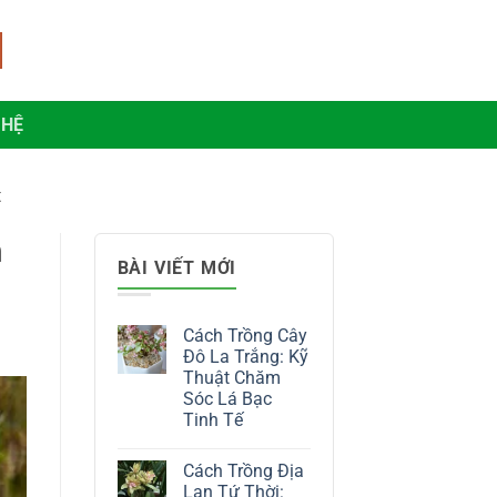
 HỆ
t
m
BÀI VIẾT MỚI
Cách Trồng Cây
Đô La Trắng: Kỹ
Thuật Chăm
Sóc Lá Bạc
Tinh Tế
Không
có
Cách Trồng Địa
bình
luận
Lan Tứ Thời: