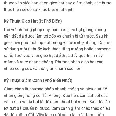
thuộc vào việc bạn chọn gieo hạt hay giâm cành, các bước
thực hiện sẽ có sự khác biệt nhất định.
Kỹ Thuật Gieo Hạt (Ít Phổ Biến)
Đối với phương pháp này, bạn cần gieo hạt giống xuống
nền đất đã được làm tơi xốp và chuẩn bị từ trước. Sau khi
gieo, nên phủ một lớp đất mỏng và tưới nhẹ nhàng. Có thể
sử dụng một ít thuốc kích thích tăng trưởng hoặc hormone
ra rễ. Tưới vào vị trí gieo hạt để thúc đẩy quá trình nảy
mầm và ra rễ nhanh chóng. Phương pháp gieo hạt cần
nhiều công sức và thời gian chăm sóc hơn.
Kỹ Thuật Giâm Cành (Phổ Biến Nhất)
Giâm cành là phương pháp nhanh chóng và hiệu quả để
nhân giống hồng cổ Hải Phòng. Đầu tiên, cần cắt bớt các
cành nhỏ và tỉa bớt lá để giảm thoát hơi nước. Sau đó, làm
tơi đất đã chuẩn bị trước. Cắm cành giâm chéo theo chiều
45 độ xuống đất. Việc làm cuối cùng là tưới đẫm nước