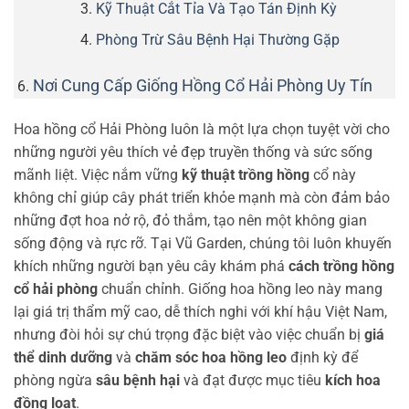
Kỹ Thuật Cắt Tỉa Và Tạo Tán Định Kỳ
Phòng Trừ Sâu Bệnh Hại Thường Gặp
Nơi Cung Cấp Giống Hồng Cổ Hải Phòng Uy Tín
Hoa hồng cổ Hải Phòng luôn là một lựa chọn tuyệt vời cho
những người yêu thích vẻ đẹp truyền thống và sức sống
mãnh liệt. Việc nắm vững
kỹ thuật trồng hồng
cổ này
không chỉ giúp cây phát triển khỏe mạnh mà còn đảm bảo
những đợt hoa nở rộ, đỏ thắm, tạo nên một không gian
sống động và rực rỡ. Tại Vũ Garden, chúng tôi luôn khuyến
khích những người bạn yêu cây khám phá
cách trồng hồng
cổ hải phòng
chuẩn chỉnh. Giống hoa hồng leo này mang
lại giá trị thẩm mỹ cao, dễ thích nghi với khí hậu Việt Nam,
nhưng đòi hỏi sự chú trọng đặc biệt vào việc chuẩn bị
giá
thể dinh dưỡng
và
chăm sóc hoa hồng leo
định kỳ để
phòng ngừa
sâu bệnh hại
và đạt được mục tiêu
kích hoa
đồng loạt
.