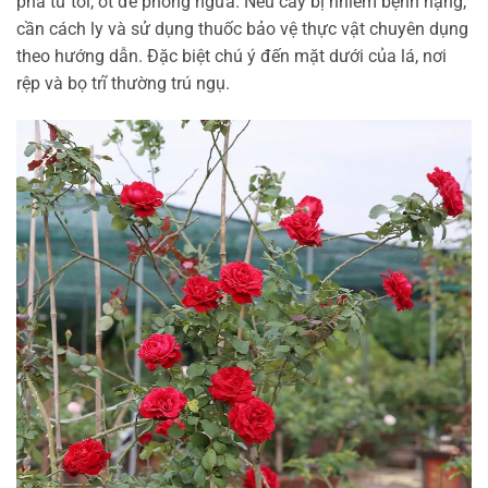
pha từ tỏi, ớt để phòng ngừa. Nếu cây bị nhiễm bệnh nặng,
cần cách ly và sử dụng thuốc bảo vệ thực vật chuyên dụng
theo hướng dẫn. Đặc biệt chú ý đến mặt dưới của lá, nơi
rệp và bọ trĩ thường trú ngụ.