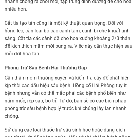
nhanh chóng ra chồi mới, tập trung dinh dưỡng để cho hoa
nhiều hơn.
Cắt tỉa tạo tán cũng là một kỹ thuật quan trọng. Đối với
hồng leo, cần loại bỏ các cành tăm, cành bị che khuất ánh
sáng. Cắt tỉa các cành đã cho hoa xuống khoảng 2/3 thân
để kích thích mầm mới bung ra. Việc này cần thực hiện sau
mỗi đợt hoa tàn.
Phòng Trừ Sâu Bệnh Hại Thường Gặp
Cần thăm nom thường xuyên và kiểm tra cây để phát hiện
kịp thời các dấu hiệu sâu bệnh. Hồng cổ Hải Phòng tuy ít
bệnh nhưng vẫn có thể mắc phải các bệnh phổ biến như
nấm mốc, rệp sáp, bọ trĩ. Từ đó, bạn sẽ có các biện pháp
phòng trừ sâu bệnh hợp lý trước khi chúng lây lan nhanh
chóng.
Sử dụng các loại thuốc trừ sâu sinh học hoặc dung dịch