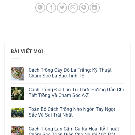
BÀI VIẾT MỚI
Cách Trồng Cây Đô La Trắng: Kỹ Thuật
Chăm Sóc Lá Bạc Tinh Tế
Không
có
Cách Trồng Địa Lan Tứ Thời: Hướng Dẫn Chi
bình
luận
Tiết Trồng Và Chăm Sóc A-Z
ở
Cách
Không
Trồng
có
Toàn Bộ Cách Trồng Nho Ngón Tay Ngọt
Cây
bình
Đô
luận
Sắc Và Sai Trái Nhất
La
ở
Trắng:
Cách
Không
Kỹ
Trồng
có
Cách Trồng Lan Cẩm Cù Ra Hoa: Kỹ Thuật
Thuật
Địa
bình
Chăm
Lan
luận
Chăm Sóc Toàn Diện Cho Người Mới Bắt