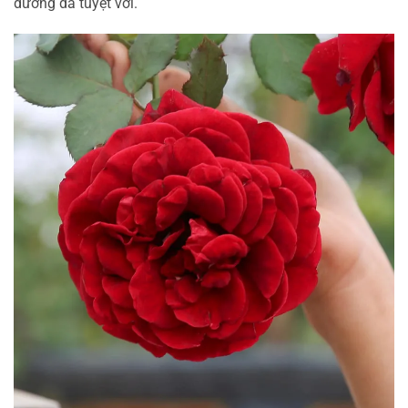
dưỡng da tuyệt vời.