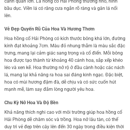
cảnh quan lớn. Lá hồng cổ Hải Phòng thường nhỏ, hình
bầu dục. Viền lá có răng cưa ngắn rõ ràng và gân lá nổi
lên.
Vẻ Đẹp Quyến Rũ Của Hoa Và Hương Thơm
Hoa hồng cổ Hải Phòng có kích thước bông khá lớn, đường
kính đạt khoảng 7cm. Màu đỏ nhung thẫm là màu sắc đặc
trưng, mang lại cảm giác sang trọng và cổ điển. Mỗi bông
hoa được tạo thành từ khoảng 40 cánh hoa, sắp xếp khéo
léo và xen kẽ. Hoa thường nở rộ ở đầu cành hoặc các nách
lá, mang lại khả năng ra hoa sai đáng kinh ngạc. Đặc biệt,
hoa có mùi hương đậm đà, dễ chịu và có sức cuốn hút
mạnh mẽ, làm say đắm lòng người yêu hoa.
Chu Kỳ Nở Hoa Và Độ Bền
Khả năng thích nghi cao với môi trường giúp hoa hồng cổ
Hải Phòng dễ chăm sóc và trồng. Hoa nở lâu tàn, có thể
duy trì vẻ đẹp trên cây lên đến 30 ngày trong điều kiện thời