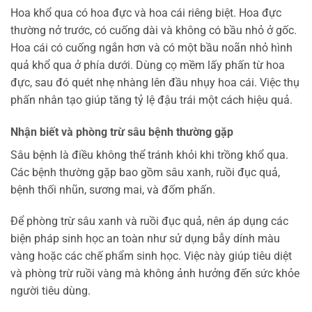
Hoa khổ qua có hoa đực và hoa cái riêng biệt. Hoa đực
thường nở trước, có cuống dài và không có bầu nhỏ ở gốc.
Hoa cái có cuống ngắn hơn và có một bầu noãn nhỏ hình
quả khổ qua ở phía dưới. Dùng cọ mềm lấy phấn từ hoa
đực, sau đó quét nhẹ nhàng lên đầu nhụy hoa cái. Việc thụ
phấn nhân tạo giúp tăng tỷ lệ đậu trái một cách hiệu quả.
Nhận biết và phòng trừ sâu bệnh thường gặp
Sâu bệnh là điều không thể tránh khỏi khi trồng khổ qua.
Các bệnh thường gặp bao gồm sâu xanh, ruồi đục quả,
bệnh thối nhũn, sương mai, và đốm phấn.
Để phòng trừ sâu xanh và ruồi đục quả, nên áp dụng các
biện pháp sinh học an toàn như sử dụng bẫy dính màu
vàng hoặc các chế phẩm sinh học. Việc này giúp tiêu diệt
và phòng trừ ruồi vàng mà không ảnh hưởng đến sức khỏe
người tiêu dùng.