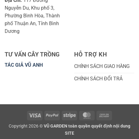
Địa Chỉ:
117 Đường
Nguyễn Du, Khu phố 3,
Phường Bình Hòa, Thành
phố Thuận An, Tỉnh Bình
Dương
TƯ VẤN CÂY TRỒNG
HỖ TRỢ KH
TÁC GIẢ VŨ ANH
CHÍNH SÁCH GIAO HÀNG
CHÍNH SÁCH ĐỔI TRẢ
Visa
PayPal
Stripe
MasterCard
Cash
On
Copyright 2026 ©
VŨ GARDEN toàn quyền quyết định nội dung
Delivery
SITE