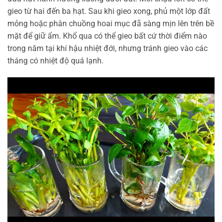
gieo từ hai đến ba hạt. Sau khi gieo xong, phủ một lớp đất
mỏng hoặc phân chuồng hoai mục đã sàng mịn lên trên bề
mặt để giữ ẩm. Khổ qua có thể gieo bất cứ thời điểm nào
trong năm tại khí hậu nhiệt đới, nhưng tránh gieo vào các
tháng có nhiệt độ quá lạnh.