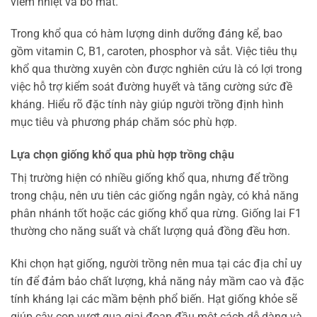
viêm nhiệt và bổ mát.
Trong khổ qua có hàm lượng dinh dưỡng đáng kể, bao
gồm vitamin C, B1, caroten, phosphor và sắt. Việc tiêu thụ
khổ qua thường xuyên còn được nghiên cứu là có lợi trong
việc hỗ trợ kiểm soát đường huyết và tăng cường sức đề
kháng. Hiểu rõ đặc tính này giúp người trồng định hình
mục tiêu và phương pháp chăm sóc phù hợp.
Lựa chọn giống khổ qua phù hợp trồng chậu
Thị trường hiện có nhiều giống khổ qua, nhưng để trồng
trong chậu, nên ưu tiên các giống ngắn ngày, có khả năng
phân nhánh tốt hoặc các giống khổ qua rừng. Giống lai F1
thường cho năng suất và chất lượng quả đồng đều hơn.
Khi chọn hạt giống, người trồng nên mua tại các địa chỉ uy
tín để đảm bảo chất lượng, khả năng nảy mầm cao và đặc
tính kháng lại các mầm bệnh phổ biến. Hạt giống khỏe sẽ
giúp cây con vượt qua giai đoạn đầu một cách dễ dàng và