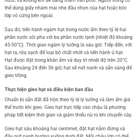
nước và không khí dễ dàng thấm vào phôi. Người trồng có
thể dùng giấy nhám mài nhẹ đầu nhọn của hạt hoặc bóc
lớp vỏ cứng bên ngoài.
Sau đó, tiến hành ngâm hạt trong nước ấm theo tỷ lệ hai
phần nước sôi pha với ba phần nước lạnh (nhiệt độ khoảng
45-50°C). Thời gian ngâm lý tưởng là sáu giờ. Tiếp đến, vớt
hạt ra, rửa sạch để loại bỏ chất nhớt và tiến hành ủ hạt.
Hạt được đặt trong khăn ẩm và duy trì nhiệt độ trên 20°C.
Sau khoảng 24 đến 36 giờ, hạt sẽ nứt nanh và sẵn sàng để
gieo trồng.
Thực hiện gieo hạt và điều kiện ban đầu
Chuẩn bị sẵn đất đã trộn theo tỷ lệ lý tưởng và làm ẩm giá
thể trước khi gieo. Gieo hạt trực tiếp vào chậu là phương
pháp tiết kiệm thời gian và giảm thiểu rủi ro khi chuyển cây.
Gieo hạt sâu khoảng hai centimet, đặt hạt nằm đứng và
đầu nứt nanh hướng xuống dưới đất. Mỗi chậu lớn có thể