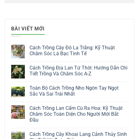
BÀI VIẾT MỚI
Cách Trồng Cây Đô La Trắng: Kỹ Thuật
Chăm Sóc Lá Bạc Tinh Tế
Không
có
Cách Trồng Địa Lan Tứ Thời: Hướng Dẫn Chi
bình
luận
Tiết Trồng Và Chăm Sóc A-Z
ở
Cách
Không
Trồng
có
Toàn Bộ Cách Trồng Nho Ngón Tay Ngọt
Cây
bình
Đô
luận
Sắc Và Sai Trái Nhất
La
ở
Trắng:
Cách
Không
Kỹ
Trồng
có
Cách Trồng Lan Cẩm Cù Ra Hoa: Kỹ Thuật
Thuật
Địa
bình
Chăm
Lan
luận
Chăm Sóc Toàn Diện Cho Người Mới Bắt
Sóc
Tứ
ở
Đầu
Lá
Thời:
Toàn
Bạc
Hướng
Bộ
Không
Tinh
Dẫn
Cách
có
Tế
Chi
Trồng
Cách Trồng Cây Khoai Lang Cảnh Thủy Sinh
bình
Tiết
Nho
luận