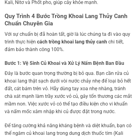
Kali, Nitơ và Phốt pho, giúp cây khỏe mạnh.
Quy Trình 4 Bước Trồng Khoai Lang Thủy Canh
Chuẩn Chuyên Gia
Với sự chuẩn bị đã hoàn tất, giờ là lúc chúng ta đi vào quy
trình thực hiện
cách trồng khoai lang thủy canh
chi tiết,
đảm bảo thành công 100%.
Bước 1: Vệ Sinh Củ Khoai và Xử Lý Nấm Bệnh Ban Đầu
Đây là bước quan trọng thường bị bỏ qua. Bạn cần rửa củ
khoai lang thật sạch dưới vòi nước chảy nhẹ để loại bỏ hết
đất, cát bám trên vỏ. Hãy dùng tay xoa nhẹ nhàng, tránh
chà xát mạnh làm trầy xước vỏ củ, gây tổn thương các mắt
mầm non. Việc xước vỏ có thể tạo điều kiện cho vi khuẩn
và nấm mốc xâm nhập khi củ được đặt trong nước.
Để tăng cường khả năng kháng bệnh và diệt khuẩn, bạn có
thể ngâm củ khoai lang trong dung dịch thuốc tím (Kali