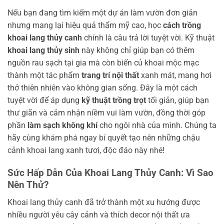
Nếu bạn đang tìm kiếm một dự án làm vườn đơn giản
nhưng mang lại hiệu quả thẩm mỹ cao, học
cách trồng
khoai lang thủy canh
chính là câu trả lời tuyệt vời. Kỹ thuật
khoai lang thủy sinh
này không chỉ giúp bạn có thêm
nguồn rau sạch tại gia mà còn biến củ khoai mộc mạc
thành một tác phẩm
trang trí nội thất
xanh mát, mang hơi
thở thiên nhiên vào không gian sống. Đây là một cách
tuyệt vời để áp dụng
kỹ thuật trồng trọt
tối giản, giúp bạn
thư giãn và cảm nhận niềm vui làm vườn, đồng thời góp
phần
làm sạch không khí
cho ngôi nhà của mình. Chúng ta
hãy cùng khám phá ngay bí quyết tạo nên những chậu
cảnh khoai lang xanh tươi, độc đáo này nhé!
Sức Hấp Dẫn Của Khoai Lang Thủy Canh: Vì Sao
Nên Thử?
Khoai lang thủy canh đã trở thành một xu hướng được
nhiều người yêu cây cảnh và thích decor nội thất ưa