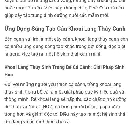
xuyên. Cắt bỏ những lá úa vàng, những dây khoai quá dài
hoặc mọc lộn xộn. Việc này không chỉ giữ vẻ đẹp mà còn
giúp cây tập trung dinh dưỡng nuôi các mầm mới.
Ứng Dụng Sáng Tạo Của Khoai Lang Thủy Canh
Bên cạnh vai trò là một cây cảnh, khoai lang thủy canh còn
có nhiều ứng dụng sáng tạo khác trong đời sống, đặc biệt
là trong việc tạo ra một hệ sinh thái xanh mini.
Khoai Lang Thủy Sinh Trong Bể Cá Cảnh: Giải Pháp Sinh
Học
Đối với những người yêu thích cá cảnh, trồng khoai lang
thủy sinh trong bể cá là một giải pháp cực kỳ hiệu quả và
thông minh. Rễ khoai lang sẽ hấp thụ các chất dinh dưỡng
dư thừa và Nitrat (NO2) có trong nước bể cá, giúp nước
trong hơn và giảm độc tố. Điều này tạo ra một hệ sinh thái
đa dạng và ổn định hơn cho cá.