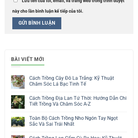
Lưu tên của tôi, email, và trang web trong trình duyệt
này cho lần bình luận kế tiếp của tôi.
BÀI VIẾT MỚI
Cách Trồng Cây Đô La Trắng: Kỹ Thuật
Chăm Sóc Lá Bạc Tinh Tế
Không
có
Cách Trồng Địa Lan Tứ Thời: Hướng Dẫn Chi
bình
luận
Tiết Trồng Và Chăm Sóc A-Z
ở
Cách
Không
Trồng
có
Toàn Bộ Cách Trồng Nho Ngón Tay Ngọt
Cây
bình
Đô
luận
Sắc Và Sai Trái Nhất
La
ở
Trắng:
Cách
Không
Kỹ
Trồng
có