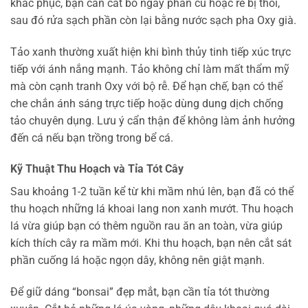
khắc phục, bạn cần cắt bỏ ngay phần củ hoặc rễ bị thối,
sau đó rửa sạch phần còn lại bằng nước sạch pha Oxy già.
Tảo xanh thường xuất hiện khi bình thủy tinh tiếp xúc trực
tiếp với ánh nắng mạnh. Tảo không chỉ làm mất thẩm mỹ
mà còn cạnh tranh Oxy với bộ rễ. Để hạn chế, bạn có thể
che chắn ánh sáng trực tiếp hoặc dùng dung dịch chống
tảo chuyên dụng. Lưu ý cẩn thận để không làm ảnh hưởng
đến cá nếu bạn trồng trong bể cá.
Kỹ Thuật Thu Hoạch và Tỉa Tót Cây
Sau khoảng 1-2 tuần kể từ khi mầm nhú lên, bạn đã có thể
thu hoạch những lá khoai lang non xanh mướt. Thu hoạch
lá vừa giúp bạn có thêm nguồn rau ăn an toàn, vừa giúp
kích thích cây ra mầm mới. Khi thu hoạch, bạn nên cắt sát
phần cuống lá hoặc ngọn dây, không nên giật mạnh.
Để giữ dáng “bonsai” đẹp mắt, bạn cần tỉa tót thường