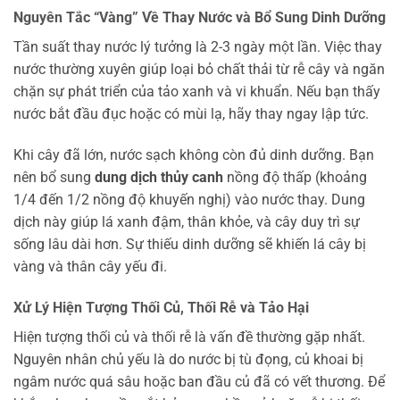
Nguyên Tắc “Vàng” Về Thay Nước và Bổ Sung Dinh Dưỡng
Tần suất thay nước lý tưởng là 2-3 ngày một lần. Việc thay
nước thường xuyên giúp loại bỏ chất thải từ rễ cây và ngăn
chặn sự phát triển của tảo xanh và vi khuẩn. Nếu bạn thấy
nước bắt đầu đục hoặc có mùi lạ, hãy thay ngay lập tức.
Khi cây đã lớn, nước sạch không còn đủ dinh dưỡng. Bạn
nên bổ sung
dung dịch thủy canh
nồng độ thấp (khoảng
1/4 đến 1/2 nồng độ khuyến nghị) vào nước thay. Dung
dịch này giúp lá xanh đậm, thân khỏe, và cây duy trì sự
sống lâu dài hơn. Sự thiếu dinh dưỡng sẽ khiến lá cây bị
vàng và thân cây yếu đi.
Xử Lý Hiện Tượng Thối Củ, Thối Rễ và Tảo Hại
Hiện tượng thối củ và thối rễ là vấn đề thường gặp nhất.
Nguyên nhân chủ yếu là do nước bị tù đọng, củ khoai bị
ngâm nước quá sâu hoặc ban đầu củ đã có vết thương. Để