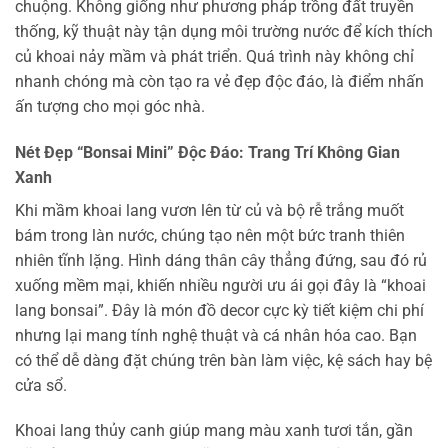
chuộng. Không giống như phương pháp trồng đất truyền
thống, kỹ thuật này tận dụng môi trường nước để kích thích
củ khoai nảy mầm và phát triển. Quá trình này không chỉ
nhanh chóng mà còn tạo ra vẻ đẹp độc đáo, là điểm nhấn
ấn tượng cho mọi góc nhà.
Nét Đẹp “Bonsai Mini” Độc Đáo: Trang Trí Không Gian
Xanh
Khi mầm khoai lang vươn lên từ củ và bộ rễ trắng muốt
bám trong làn nước, chúng tạo nên một bức tranh thiên
nhiên tĩnh lặng. Hình dáng thân cây thẳng đứng, sau đó rủ
xuống mềm mại, khiến nhiều người ưu ái gọi đây là “khoai
lang bonsai”. Đây là món đồ decor cực kỳ tiết kiệm chi phí
nhưng lại mang tính nghệ thuật và cá nhân hóa cao. Bạn
có thể dễ dàng đặt chúng trên bàn làm việc, kệ sách hay bệ
cửa sổ.
Khoai lang thủy canh giúp mang màu xanh tươi tắn, gần