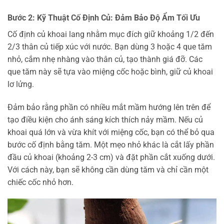
Bước 2: Kỹ Thuật Cố Định Củ: Đảm Bảo Độ Ẩm Tối Ưu
Cố định củ khoai lang nhằm mục đích giữ khoảng 1/2 đến
2/3 thân củ tiếp xúc với nước. Bạn dùng 3 hoặc 4 que tăm
nhỏ, cắm nhẹ nhàng vào thân củ, tạo thành giá đỡ. Các
que tăm này sẽ tựa vào miệng cốc hoặc bình, giữ củ khoai
lơ lửng.
Đảm bảo rằng phần có nhiều mắt mầm hướng lên trên để
tạo điều kiện cho ánh sáng kích thích nảy mầm. Nếu củ
khoai quá lớn và vừa khít với miệng cốc, bạn có thể bỏ qua
bước cố định bằng tăm. Một mẹo nhỏ khác là cắt lấy phần
đầu củ khoai (khoảng 2-3 cm) và đặt phần cắt xuống dưới.
Với cách này, bạn sẽ không cần dùng tăm và chỉ cần một
chiếc cốc nhỏ hơn.