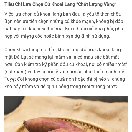
Tiêu Chí Lựa Chọn Củ Khoai Lang “Chất Lượng Vàng”
Việc lựa chọn củ khoai lang ban đầu là yếu tố then chốt.
Bạn nên ưu tiên chọn những củ khỏe mạnh, không bị dập
nát hay có dấu hiệu thối rữa. Kích thước củ vừa phải, phù
hợp với miệng cốc hoặc bình bạn dự định sử dụng.
Chọn khoai lang ruột tím, khoai lang đỏ hoặc khoai lang
mật Đà Lạt sẽ mang lại mầm và lá có màu sắc bắt mắt
hơn. Cần kiểm tra kỹ phần đầu củ khoai, nơi có nhiều “mắt”
(nút mầm) vì đây là nơi rễ và mầm sẽ phát triển mạnh mẽ.
Tuyệt đối không chọn củ quá non hoặc đã bị héo vì chúng
khó nảy mầm và dễ bị hư hỏng trong môi trường nước.