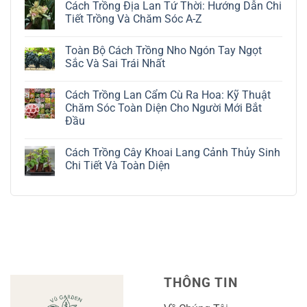
Cách Trồng Địa Lan Tứ Thời: Hướng Dẫn Chi
bình
luận
Tiết Trồng Và Chăm Sóc A-Z
ở
Cách
Không
Trồng
có
Toàn Bộ Cách Trồng Nho Ngón Tay Ngọt
Cây
bình
Đô
luận
Sắc Và Sai Trái Nhất
La
ở
Trắng:
Cách
Không
Kỹ
Trồng
có
Cách Trồng Lan Cẩm Cù Ra Hoa: Kỹ Thuật
Thuật
Địa
bình
Chăm
Lan
luận
Chăm Sóc Toàn Diện Cho Người Mới Bắt
Sóc
Tứ
ở
Đầu
Lá
Thời:
Toàn
Bạc
Hướng
Bộ
Không
Tinh
Dẫn
Cách
có
Tế
Chi
Trồng
Cách Trồng Cây Khoai Lang Cảnh Thủy Sinh
bình
Tiết
Nho
luận
Chi Tiết Và Toàn Diện
Trồng
Ngón
ở
Và
Tay
Cách
Không
Chăm
Ngọt
Trồng
có
Sóc
Sắc
Lan
bình
A-
Và
Cẩm
luận
Z
Sai
Cù
ở
Trái
Ra
Cách
Nhất
Hoa:
Trồng
Kỹ
Cây
Thuật
Khoai
Chăm
Lang
Sóc
Cảnh
Toàn
Thủy
THÔNG TIN
Diện
Sinh
Cho
Chi
Người
Tiết