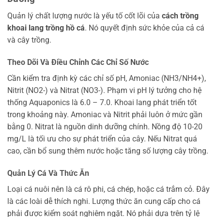
Quản lý chất lượng nước là yếu tố cốt lõi của
cách trồng
khoai lang trồng hồ cá
. Nó quyết định sức khỏe của cả cá
và cây trồng.
Theo Dõi Và Điều Chỉnh Các Chỉ Số Nước
Cần kiểm tra định kỳ các chỉ số pH, Amoniac (NH3/NH4+),
Nitrit (NO2-) và Nitrat (NO3-). Phạm vi pH lý tưởng cho hệ
thống Aquaponics là 6.0 – 7.0. Khoai lang phát triển tốt
trong khoảng này. Amoniac và Nitrit phải luôn ở mức gần
bằng 0. Nitrat là nguồn dinh dưỡng chính. Nồng độ 10-20
mg/L là tối ưu cho sự phát triển của cây. Nếu Nitrat quá
cao, cần bổ sung thêm nước hoặc tăng số lượng cây trồng.
Quản Lý Cá Và Thức Ăn
Loại cá nuôi nên là cá rô phi, cá chép, hoặc cá trắm cỏ. Đây
là các loài dễ thích nghi. Lượng thức ăn cung cấp cho cá
phải được kiểm soát nghiêm ngặt. Nó phải dựa trên tỷ lệ