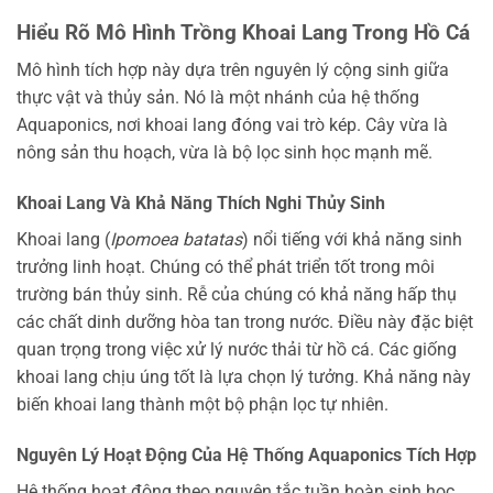
Hiểu Rõ Mô Hình Trồng Khoai Lang Trong Hồ Cá
Mô hình tích hợp này dựa trên nguyên lý cộng sinh giữa
thực vật và thủy sản. Nó là một nhánh của hệ thống
Aquaponics, nơi khoai lang đóng vai trò kép. Cây vừa là
nông sản thu hoạch, vừa là bộ lọc sinh học mạnh mẽ.
Khoai Lang Và Khả Năng Thích Nghi Thủy Sinh
Khoai lang (
Ipomoea batatas
) nổi tiếng với khả năng sinh
trưởng linh hoạt. Chúng có thể phát triển tốt trong môi
trường bán thủy sinh. Rễ của chúng có khả năng hấp thụ
các chất dinh dưỡng hòa tan trong nước. Điều này đặc biệt
quan trọng trong việc xử lý nước thải từ hồ cá. Các giống
khoai lang chịu úng tốt là lựa chọn lý tưởng. Khả năng này
biến khoai lang thành một bộ phận lọc tự nhiên.
Nguyên Lý Hoạt Động Của Hệ Thống Aquaponics Tích Hợp
Hệ thống hoạt động theo nguyên tắc tuần hoàn sinh học.