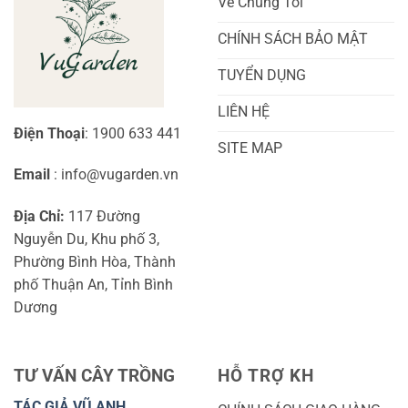
Về Chúng Tôi
Mới
Và
Bắt
Toàn
Đầu
Diện
CHÍNH SÁCH BẢO MẬT
TUYỂN DỤNG
LIÊN HỆ
Điện Thoại
: 1900 633 441
SITE MAP
Email
: info@vugarden.vn
Địa Chỉ:
117 Đường
Nguyễn Du, Khu phố 3,
Phường Bình Hòa, Thành
phố Thuận An, Tỉnh Bình
Dương
TƯ VẤN CÂY TRỒNG
HỖ TRỢ KH
TÁC GIẢ VŨ ANH