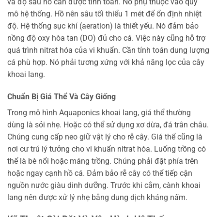
và độ sâu hồ cần được tính toán. Nó phụ thuộc vào quy
mô hệ thống. Hồ nên sâu tối thiểu 1 mét để ổn định nhiệt
độ. Hệ thống sục khí (aeration) là thiết yếu. Nó đảm bảo
nồng độ oxy hòa tan (DO) đủ cho cá. Việc này cũng hỗ trợ
quá trình nitrat hóa của vi khuẩn. Cần tính toán dung lượng
cá phù hợp. Nó phải tương xứng với khả năng lọc của cây
khoai lang.
Chuẩn Bị Giá Thể Và Cây Giống
Trong mô hình Aquaponics khoai lang, giá thể thường
dùng là sỏi nhẹ. Hoặc có thể sử dụng xơ dừa, đá trân châu.
Chúng cung cấp neo giữ vật lý cho rễ cây. Giá thể cũng là
nơi cư trú lý tưởng cho vi khuẩn nitrat hóa. Luống trồng có
thể là bè nổi hoặc máng trồng. Chúng phải đặt phía trên
hoặc ngay cạnh hồ cá. Đảm bảo rễ cây có thể tiếp cận
nguồn nước giàu dinh dưỡng. Trước khi cắm, cành khoai
lang nên được xử lý nhẹ bằng dung dịch kháng nấm.