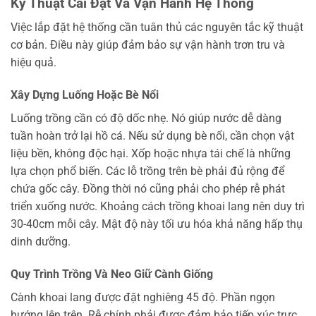
Kỹ Thuật Cài Đặt Và Vận Hành Hệ Thống
Việc lắp đặt hệ thống cần tuân thủ các nguyên tắc kỹ thuật
cơ bản. Điều này giúp đảm bảo sự vận hành trơn tru và
hiệu quả.
Xây Dựng Luống Hoặc Bè Nổi
Luống trồng cần có độ dốc nhẹ. Nó giúp nước dễ dàng
tuần hoàn trở lại hồ cá. Nếu sử dụng bè nổi, cần chọn vật
liệu bền, không độc hại. Xốp hoặc nhựa tái chế là những
lựa chọn phổ biến. Các lỗ trồng trên bè phải đủ rộng để
chứa gốc cây. Đồng thời nó cũng phải cho phép rễ phát
triển xuống nước. Khoảng cách trồng khoai lang nên duy trì
30-40cm mỗi cây. Mật độ này tối ưu hóa khả năng hấp thụ
dinh dưỡng.
Quy Trình Trồng Và Neo Giữ Cành Giống
Cành khoai lang được đặt nghiêng 45 độ. Phần ngọn
hướng lên trên. Rễ chính phải được đảm bảo tiếp xúc trực