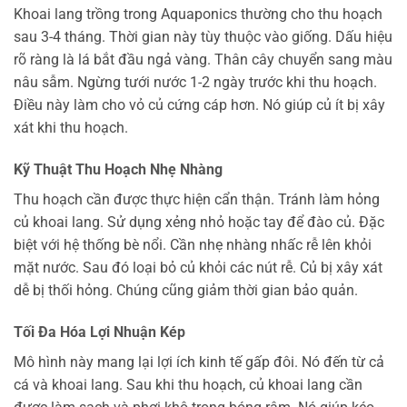
Khoai lang trồng trong Aquaponics thường cho thu hoạch
sau 3-4 tháng. Thời gian này tùy thuộc vào giống. Dấu hiệu
rõ ràng là lá bắt đầu ngả vàng. Thân cây chuyển sang màu
nâu sẫm. Ngừng tưới nước 1-2 ngày trước khi thu hoạch.
Điều này làm cho vỏ củ cứng cáp hơn. Nó giúp củ ít bị xây
xát khi thu hoạch.
Kỹ Thuật Thu Hoạch Nhẹ Nhàng
Thu hoạch cần được thực hiện cẩn thận. Tránh làm hỏng
củ khoai lang. Sử dụng xẻng nhỏ hoặc tay để đào củ. Đặc
biệt với hệ thống bè nổi. Cần nhẹ nhàng nhấc rễ lên khỏi
mặt nước. Sau đó loại bỏ củ khỏi các nút rễ. Củ bị xây xát
dễ bị thối hỏng. Chúng cũng giảm thời gian bảo quản.
Tối Đa Hóa Lợi Nhuận Kép
Mô hình này mang lại lợi ích kinh tế gấp đôi. Nó đến từ cả
cá và khoai lang. Sau khi thu hoạch, củ khoai lang cần