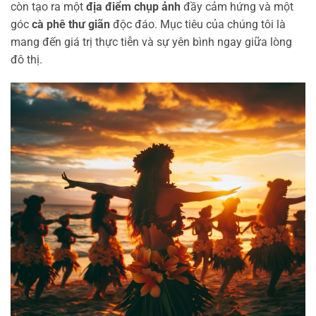
còn tạo ra một
địa điểm chụp ảnh
đầy cảm hứng và một
góc
cà phê thư giãn
độc đáo. Mục tiêu của chúng tôi là
mang đến giá trị thực tiễn và sự yên bình ngay giữa lòng
đô thị.