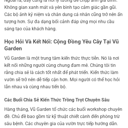
Ngoài ra, đây cũng là nơi lý tưởng để chụp ảnh gia đình.
Không gian xanh mát và yên bình tạo cảm giác gần gũi.
Các bộ ảnh kỷ niệm và chân dung cá nhân cũng trở nên ấn
tượng hơn. Sự đa dạng bối cảnh đáp ứng mọi nhu cầu
sáng tạo của khách hàng.
Học Hỏi Và Kết Nối: Cộng Đồng Yêu Cây Tại Vũ
Garden
Vũ Garden là một trung tâm kiến thức thực tiễn. Nó là nơi
kết nối những người cùng chung đam mê. Chúng tôi tin
rằng chia sẻ là cách tốt nhất để phát triển. Kiến thức làm
vườn sẽ trở nên dễ tiếp cận hơn. Mọi người có thể học hỏi
lẫn nhau và cùng nhau tiến bộ.
Các Buổi Chia Sẻ Kiến Thức Trồng Trọt Chuyên Sâu
Hàng tháng, Vũ Garden tổ chức các buổi workshop chuyên
đề. Chủ đề bao gồm từ kỹ thuật chiết cành đến phòng trừ
sâu bệnh. Các chuyên gia của vườn trực tiếp hướng dẫn.