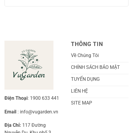
Chăm
Ngọt
Trồng
có
Sóc
Sắc
Lan
bình
A-
Và
Cẩm
luận
Z
Sai
Cù
ở
Trái
Ra
Cách
Nhất
Hoa:
Trồng
Kỹ
Cây
Thuật
Khoai
Chăm
Lang
Sóc
Cảnh
Toàn
Thủy
THÔNG TIN
Diện
Sinh
Cho
Chi
Người
Tiết
Về Chúng Tôi
Mới
Và
Bắt
Toàn
Đầu
Diện
CHÍNH SÁCH BẢO MẬT
TUYỂN DỤNG
LIÊN HỆ
Điện Thoại
: 1900 633 441
SITE MAP
Email
: info@vugarden.vn
Địa Chỉ:
117 Đường
Nguyễn Du, Khu phố 3,