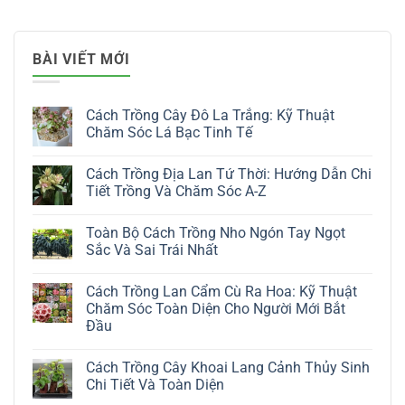
BÀI VIẾT MỚI
Cách Trồng Cây Đô La Trắng: Kỹ Thuật
Chăm Sóc Lá Bạc Tinh Tế
Không
có
Cách Trồng Địa Lan Tứ Thời: Hướng Dẫn Chi
bình
luận
Tiết Trồng Và Chăm Sóc A-Z
ở
Cách
Không
Trồng
có
Toàn Bộ Cách Trồng Nho Ngón Tay Ngọt
Cây
bình
Đô
luận
Sắc Và Sai Trái Nhất
La
ở
Trắng:
Cách
Không
Kỹ
Trồng
có
Cách Trồng Lan Cẩm Cù Ra Hoa: Kỹ Thuật
Thuật
Địa
bình
Chăm
Lan
luận
Chăm Sóc Toàn Diện Cho Người Mới Bắt
Sóc
Tứ
ở
Đầu
Lá
Thời:
Toàn
Bạc
Hướng
Bộ
Không
Tinh
Dẫn
Cách
có
Tế
Chi
Trồng
Cách Trồng Cây Khoai Lang Cảnh Thủy Sinh
bình
Tiết
Nho
luận
Chi Tiết Và Toàn Diện
Trồng
Ngón
ở
Và
Tay
Cách
Không