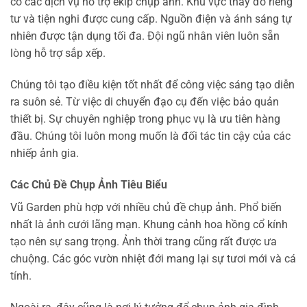
có các dịch vụ hỗ trợ ekip chụp ảnh. Khu vực thay đồ riêng
tư và tiện nghi được cung cấp. Nguồn điện và ánh sáng tự
nhiên được tận dụng tối đa. Đội ngũ nhân viên luôn sẵn
lòng hỗ trợ sắp xếp.
Chúng tôi tạo điều kiện tốt nhất để công việc sáng tạo diễn
ra suôn sẻ. Từ việc di chuyển đạo cụ đến việc bảo quản
thiết bị. Sự chuyên nghiệp trong phục vụ là ưu tiên hàng
đầu. Chúng tôi luôn mong muốn là đối tác tin cậy của các
nhiếp ảnh gia.
Các Chủ Đề Chụp Ảnh Tiêu Biểu
Vũ Garden phù hợp với nhiều chủ đề chụp ảnh. Phổ biến
nhất là ảnh cưới lãng mạn. Khung cảnh hoa hồng cổ kính
tạo nên sự sang trọng. Ảnh thời trang cũng rất được ưa
chuộng. Các góc vườn nhiệt đới mang lại sự tươi mới và cá
tính.