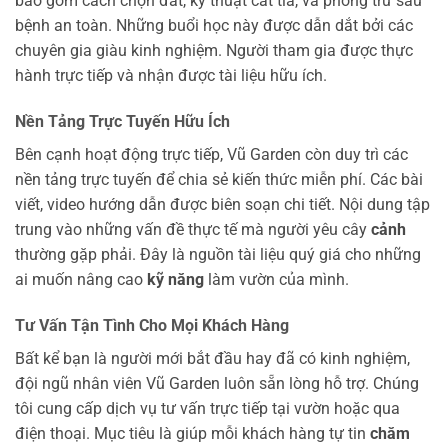
bao gồm cách chọn đất, kỹ thuật cắt tỉa, và phòng trừ sâu
bệnh an toàn. Những buổi học này được dẫn dắt bởi các
chuyên gia giàu kinh nghiệm. Người tham gia được thực
hành trực tiếp và nhận được tài liệu hữu ích.
Nền Tảng Trực Tuyến Hữu Ích
Bên cạnh hoạt động trực tiếp, Vũ Garden còn duy trì các
nền tảng trực tuyến để chia sẻ kiến thức miễn phí. Các bài
viết, video hướng dẫn được biên soạn chi tiết. Nội dung tập
trung vào những vấn đề thực tế mà người yêu cây
cảnh
thường gặp phải. Đây là nguồn tài liệu quý giá cho những
ai muốn nâng cao
kỹ năng
làm vườn của mình.
Tư Vấn Tận Tình Cho Mọi Khách Hàng
Bất kể bạn là người mới bắt đầu hay đã có kinh nghiệm,
đội ngũ nhân viên Vũ Garden luôn sẵn lòng hỗ trợ. Chúng
tôi cung cấp dịch vụ tư vấn trực tiếp tại vườn hoặc qua
điện thoại. Mục tiêu là giúp mỗi khách hàng tự tin
chăm