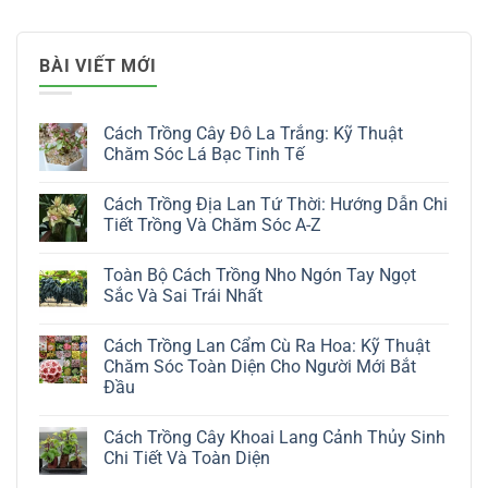
BÀI VIẾT MỚI
Cách Trồng Cây Đô La Trắng: Kỹ Thuật
Chăm Sóc Lá Bạc Tinh Tế
Không
có
Cách Trồng Địa Lan Tứ Thời: Hướng Dẫn Chi
bình
luận
Tiết Trồng Và Chăm Sóc A-Z
ở
Cách
Không
Trồng
có
Toàn Bộ Cách Trồng Nho Ngón Tay Ngọt
Cây
bình
Đô
luận
Sắc Và Sai Trái Nhất
La
ở
Trắng:
Cách
Không
Kỹ
Trồng
có
Cách Trồng Lan Cẩm Cù Ra Hoa: Kỹ Thuật
Thuật
Địa
bình
Chăm
Lan
luận
Chăm Sóc Toàn Diện Cho Người Mới Bắt
Sóc
Tứ
ở
Đầu
Lá
Thời:
Toàn
Bạc
Hướng
Bộ
Không
Tinh
Dẫn
Cách
có
Tế
Chi
Trồng
Cách Trồng Cây Khoai Lang Cảnh Thủy Sinh
bình
Tiết
Nho
luận
Chi Tiết Và Toàn Diện
Trồng
Ngón
ở
Và
Tay
Cách
Không
Chăm
Ngọt