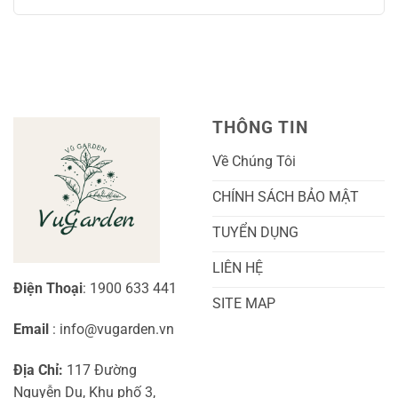
Trồng
có
Sóc
Sắc
Lan
bình
A-
Và
Cẩm
luận
Z
Sai
Cù
ở
Trái
Ra
Cách
Nhất
Hoa:
Trồng
Kỹ
Cây
Thuật
Khoai
Chăm
Lang
Sóc
Cảnh
Toàn
Thủy
THÔNG TIN
Diện
Sinh
Cho
Chi
Người
Tiết
Về Chúng Tôi
Mới
Và
Bắt
Toàn
Đầu
Diện
CHÍNH SÁCH BẢO MẬT
TUYỂN DỤNG
LIÊN HỆ
Điện Thoại
: 1900 633 441
SITE MAP
Email
: info@vugarden.vn
Địa Chỉ:
117 Đường
Nguyễn Du, Khu phố 3,