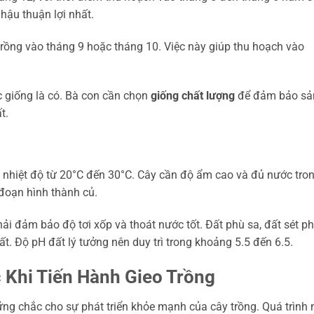
hậu thuận lợi nhất.
rồng vào tháng 9 hoặc tháng 10. Việc này giúp thu hoạch vào
c giống là có. Bà con cần chọn
giống chất lượng
để đảm bảo sả
t.
ện nhiệt độ từ 20°C đến 30°C. Cây cần độ ẩm cao và đủ nước tro
i đoạn hình thành củ.
ải đảm bảo độ tơi xốp và thoát nước tốt. Đất phù sa, đất sét p
ất. Độ pH đất lý tưởng nên duy trì trong khoảng 5.5 đến 6.5.
 Khi Tiến Hành Gieo Trồng
ng chắc cho sự phát triển khỏe mạnh của cây trồng. Quá trình 