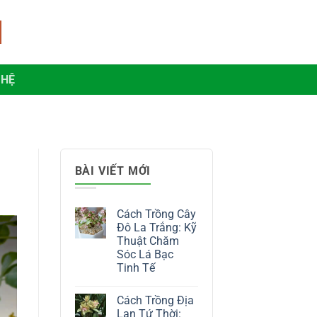
 HỆ
BÀI VIẾT MỚI
Cách Trồng Cây
Đô La Trắng: Kỹ
Thuật Chăm
Sóc Lá Bạc
Tinh Tế
Không
có
Cách Trồng Địa
bình
luận
Lan Tứ Thời: