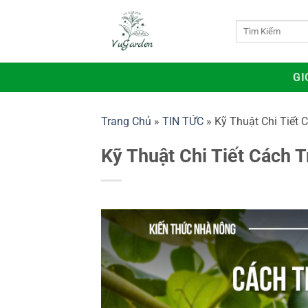
Bỏ
qua
Tìm
kiếm:
nội
dung
GI
Trang Chủ
»
TIN TỨC
»
Kỹ Thuật Chi Tiết 
Kỹ Thuật Chi Tiết Cách 