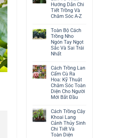
ở
Hướng Dẫn Chi
Cách
Trồng
Tiết Trồng Và
Cây
Chăm Sóc A-Z
Đô
La
Không
Trắng:
có
Kỹ
Toàn Bộ Cách
bình
Thuật
luận
Trồng Nho
Chăm
ở
Sóc
Ngón Tay Ngọt
Cách
Lá
Trồng
Sắc Và Sai Trái
Bạc
Địa
Tinh
Nhất
Lan
Tế
Tứ
Không
Thời:
có
Hướng
Cách Trồng Lan
bình
Dẫn
luận
Cẩm Cù Ra
Chi
ở
Tiết
Hoa: Kỹ Thuật
Toàn
Trồng
Bộ
Chăm Sóc Toàn
Và
Cách
Chăm
Diện Cho Người
Trồng
Sóc
Nho
Mới Bắt Đầu
A-
Ngón
Z
Không
Tay
có
Ngọt
Cách Trồng Cây
bình
Sắc
luận
Và
Khoai Lang
ở
Sai
Cảnh Thủy Sinh
Cách
Trái
Trồng
Nhất
Chi Tiết Và
Lan
Toàn Diện
Cẩm