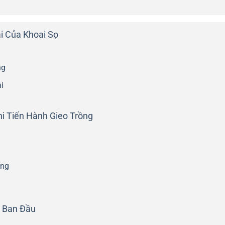
i Của Khoai Sọ
ng
i
hi Tiến Hành Gieo Trồng
ống
c Ban Đầu