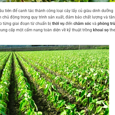
u tiên để canh tác thành công loại cây lấy củ giàu dinh dưỡng
n chủ động trong quy trình sản xuất, đảm bảo chất lượng và tă
ào từng giai đoạn từ chuẩn bị
thời vụ
đến
chăm sóc
và
phòng tr
cung cấp một cẩm nang toàn diện về kỹ thuật trồng
khoai sọ
th