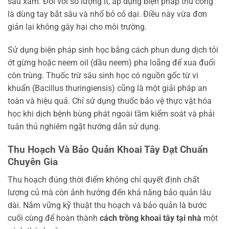
sâu xám. Đối với số lượng ít, áp dụng biện pháp thủ công
là dùng tay bắt sâu và nhổ bỏ cỏ dại. Điều này vừa đơn
giản lại không gây hại cho môi trường.
Sử dụng biện pháp sinh học bằng cách phun dung dịch tỏi
ớt gừng hoặc neem oil (dầu neem) pha loãng để xua đuổi
côn trùng. Thuốc trừ sâu sinh học có nguồn gốc từ vi
khuẩn (Bacillus thuringiensis) cũng là một giải pháp an
toàn và hiệu quả. Chỉ sử dụng thuốc bảo vệ thực vật hóa
học khi dịch bệnh bùng phát ngoài tầm kiểm soát và phải
tuân thủ nghiêm ngặt hướng dẫn sử dụng.
Thu Hoạch Và Bảo Quản Khoai Tây Đạt Chuẩn
Chuyên Gia
Thu hoạch đúng thời điểm không chỉ quyết định chất
lượng củ mà còn ảnh hưởng đến khả năng bảo quản lâu
dài. Nắm vững kỹ thuật thu hoạch và bảo quản là bước
cuối cùng để hoàn thành
cách trồng khoai tây tại nhà
một