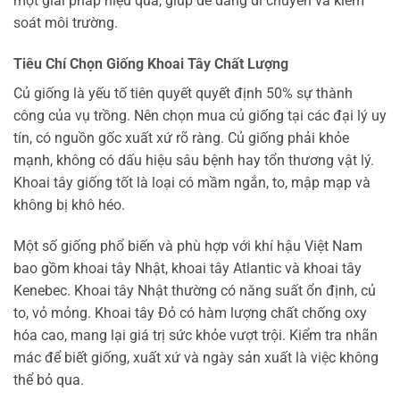
một giải pháp hiệu quả, giúp dễ dàng di chuyển và kiểm
soát môi trường.
Tiêu Chí Chọn Giống Khoai Tây Chất Lượng
Củ giống là yếu tố tiên quyết quyết định 50% sự thành
công của vụ trồng. Nên chọn mua củ giống tại các đại lý uy
tín, có nguồn gốc xuất xứ rõ ràng. Củ giống phải khỏe
mạnh, không có dấu hiệu sâu bệnh hay tổn thương vật lý.
Khoai tây giống tốt là loại có mầm ngắn, to, mập mạp và
không bị khô héo.
Một số giống phổ biến và phù hợp với khí hậu Việt Nam
bao gồm khoai tây Nhật, khoai tây Atlantic và khoai tây
Kenebec. Khoai tây Nhật thường có năng suất ổn định, củ
to, vỏ mỏng. Khoai tây Đỏ có hàm lượng chất chống oxy
hóa cao, mang lại giá trị sức khỏe vượt trội. Kiểm tra nhãn
mác để biết giống, xuất xứ và ngày sản xuất là việc không
thể bỏ qua.