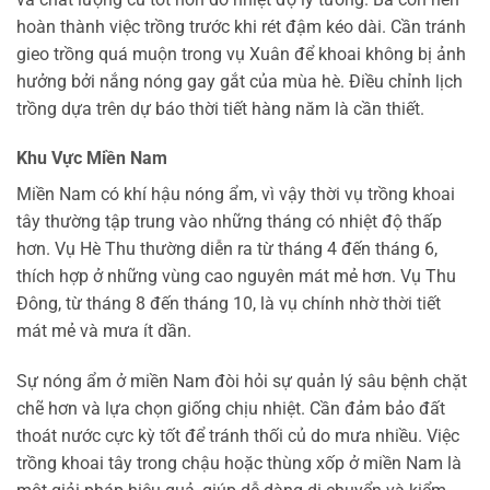
hoàn thành việc trồng trước khi rét đậm kéo dài. Cần tránh
gieo trồng quá muộn trong vụ Xuân để khoai không bị ảnh
hưởng bởi nắng nóng gay gắt của mùa hè. Điều chỉnh lịch
trồng dựa trên dự báo thời tiết hàng năm là cần thiết.
Khu Vực Miền Nam
Miền Nam có khí hậu nóng ẩm, vì vậy thời vụ trồng khoai
tây thường tập trung vào những tháng có nhiệt độ thấp
hơn. Vụ Hè Thu thường diễn ra từ tháng 4 đến tháng 6,
thích hợp ở những vùng cao nguyên mát mẻ hơn. Vụ Thu
Đông, từ tháng 8 đến tháng 10, là vụ chính nhờ thời tiết
mát mẻ và mưa ít dần.
Sự nóng ẩm ở miền Nam đòi hỏi sự quản lý sâu bệnh chặt
chẽ hơn và lựa chọn giống chịu nhiệt. Cần đảm bảo đất
thoát nước cực kỳ tốt để tránh thối củ do mưa nhiều. Việc
trồng khoai tây trong chậu hoặc thùng xốp ở miền Nam là