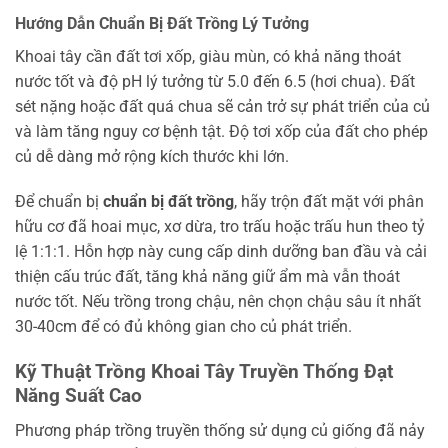
Hướng Dẫn Chuẩn Bị Đất Trồng Lý Tưởng
Khoai tây cần đất tơi xốp, giàu mùn, có khả năng thoát
nước tốt và độ pH lý tưởng từ 5.0 đến 6.5 (hơi chua). Đất
sét nặng hoặc đất quá chua sẽ cản trở sự phát triển của củ
và làm tăng nguy cơ bệnh tật. Độ tơi xốp của đất cho phép
củ dễ dàng mở rộng kích thước khi lớn.
Để chuẩn bị
chuẩn bị đất trồng
, hãy trộn đất mặt với phân
hữu cơ đã hoai mục, xơ dừa, tro trấu hoặc trấu hun theo tỷ
lệ 1:1:1. Hỗn hợp này cung cấp dinh dưỡng ban đầu và cải
thiện cấu trúc đất, tăng khả năng giữ ẩm mà vẫn thoát
nước tốt. Nếu trồng trong chậu, nên chọn chậu sâu ít nhất
30-40cm để có đủ không gian cho củ phát triển.
Kỹ Thuật Trồng Khoai Tây Truyền Thống Đạt
Năng Suất Cao
Phương pháp trồng truyền thống sử dụng củ giống đã nảy