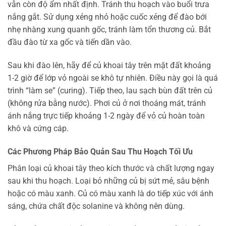
vẫn còn độ ẩm nhất định. Tránh thu hoạch vào buổi trưa
nắng gắt. Sử dụng xẻng nhỏ hoặc cuốc xẻng để đào bới
nhẹ nhàng xung quanh gốc, tránh làm tổn thương củ. Bắt
đầu đào từ xa gốc và tiến dần vào.
Sau khi đào lên, hãy để củ khoai tây trên mặt đất khoảng
1-2 giờ để lớp vỏ ngoài se khô tự nhiên. Điều này gọi là quá
trình “làm se” (curing). Tiếp theo, lau sạch bùn đất trên củ
(không rửa bằng nước). Phơi củ ở nơi thoáng mát, tránh
ánh nắng trực tiếp khoảng 1-2 ngày để vỏ củ hoàn toàn
khô và cứng cáp.
Các Phương Pháp Bảo Quản Sau Thu Hoạch Tối Ưu
Phân loại củ khoai tây theo kích thước và chất lượng ngay
sau khi thu hoạch. Loại bỏ những củ bị sứt mẻ, sâu bệnh
hoặc có màu xanh. Củ có màu xanh là do tiếp xúc với ánh
sáng, chứa chất độc solanine và không nên dùng.