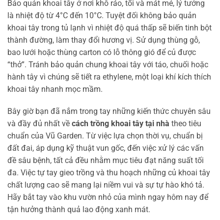
Bảo quản khoai tây ở nơi khô ráo, tối và mát mẻ, lý tưởng
là nhiệt độ từ 4°C đến 10°C. Tuyệt đối không bảo quản
khoai tây trong tủ lạnh vì nhiệt độ quá thấp sẽ biến tinh bột
thành đường, làm thay đổi hương vị. Sử dụng thùng gỗ,
bao lưới hoặc thùng carton có lỗ thông gió để củ được
“thở”. Tránh bảo quản chung khoai tây với táo, chuối hoặc
hành tây vì chúng sẽ tiết ra ethylene, một loại khí kích thích
khoai tây nhanh mọc mầm.
Bây giờ bạn đã nắm trong tay những kiến thức chuyên sâu
và đầy đủ nhất về
cách trồng khoai tây tại nhà
theo tiêu
chuẩn của Vũ Garden. Từ việc lựa chọn thời vụ, chuẩn bị
đất đai, áp dụng kỹ thuật vun gốc, đến việc xử lý các vấn
đề sâu bệnh, tất cả đều nhằm mục tiêu đạt năng suất tối
đa. Việc tự tay gieo trồng và thu hoạch những củ khoai tây
chất lượng cao sẽ mang lại niềm vui và sự tự hào khó tả.
Hãy bắt tay vào khu vườn nhỏ của mình ngay hôm nay để
tận hưởng thành quả lao động xanh mát.