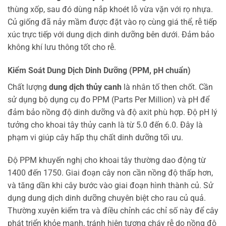
thùng xốp, sau đó dùng nắp khoét lỗ vừa vặn với rọ nhựa.
Củ giống đã nảy mầm được đặt vào rọ cùng giá thể, rễ tiếp
xúc trực tiếp với dung dịch dinh dưỡng bên dưới. Đảm bảo
không khí lưu thông tốt cho rễ.
Kiểm Soát Dung Dịch Dinh Dưỡng (PPM, pH chuẩn)
Chất lượng
dung dịch thủy canh
là nhân tố then chốt. Cần
sử dụng bộ dụng cụ đo PPM (Parts Per Million) và pH để
đảm bảo nồng độ dinh dưỡng và độ axit phù hợp. Độ pH lý
tưởng cho khoai tây thủy canh là từ 5.0 đến 6.0. Đây là
phạm vi giúp cây hấp thụ chất dinh dưỡng tối ưu.
Độ PPM khuyến nghị cho khoai tây thường dao động từ
1400 đến 1750. Giai đoạn cây non cần nồng độ thấp hơn,
và tăng dần khi cây bước vào giai đoạn hình thành củ. Sử
dụng dung dịch dinh dưỡng chuyên biệt cho rau củ quả.
Thường xuyên kiểm tra và điều chỉnh các chỉ số này để cây
phát triển khỏe mạnh, tránh hiện tượng cháy rễ do nồng độ