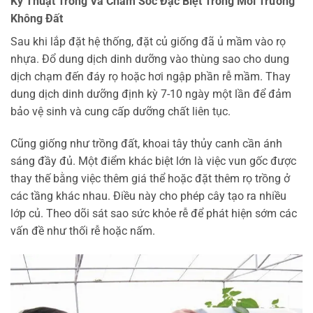
Kỹ Thuật Trồng Và Chăm Sóc Đặc Biệt Trong Môi Trường
Không Đất
Sau khi lắp đặt hệ thống, đặt củ giống đã ủ mầm vào rọ
nhựa. Đổ dung dịch dinh dưỡng vào thùng sao cho dung
dịch chạm đến đáy rọ hoặc hơi ngập phần rễ mầm. Thay
dung dịch dinh dưỡng định kỳ 7-10 ngày một lần để đảm
bảo vệ sinh và cung cấp dưỡng chất liên tục.
Cũng giống như trồng đất, khoai tây thủy canh cần ánh
sáng đầy đủ. Một điểm khác biệt lớn là việc vun gốc được
thay thế bằng việc thêm giá thể hoặc đặt thêm rọ trồng ở
các tầng khác nhau. Điều này cho phép cây tạo ra nhiều
lớp củ. Theo dõi sát sao sức khỏe rễ để phát hiện sớm các
vấn đề như thối rễ hoặc nấm.