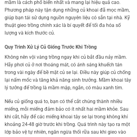
mầm là cách phổ biến nhất và mang lại hiệu quả cao.
Phương pháp này tận dụng những củ khoai đã mọc mầm,
giúp bạn tái sử dụng nguồn nguyên liệu có sẵn tại nhà. Kỹ
thuật gieo trồng chính xác là bí quyết để tối đa hóa số
lượng và kích thước củ.
Quy Trình Xử Lý Củ Giống Trước Khi Trồng
Không nên vội vàng trồng ngay khi củ bắt đầu nảy mầm.
Hãy phơi củ ở nơi thoáng mát, có ánh sáng khuếch tán
trong vài ngày để bề mặt củ se lại. Điều này giúp củ chống
lại nấm mốc và tăng khả năng sinh trưởng. Mầm khoai tây
lý tưởng để trồng là mầm mập, ngắn, có màu xanh tím.
Nếu củ giống quá to, bạn có thể cắt chúng thành nhiều
miếng, mỗi miếng đảm bảo có ít nhất hai mầm khỏe. Sau
khi cắt, hãy để các miếng khoai tây se lại trong không khí
khoảng 24-48 giờ trước khi trồng. Quá trình này tạo ra một
lớp bảo vệ tự nhiên, ngăn ngừa thối rữa sau khi gieo vào