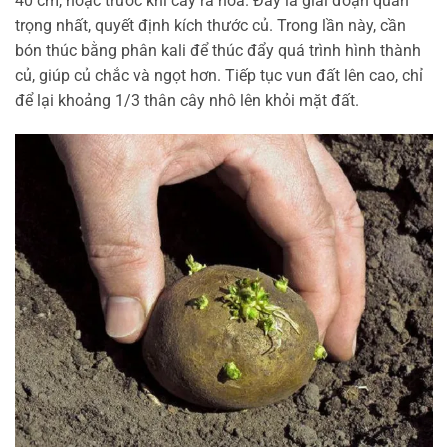
40 cm, hoặc trước khi cây ra hoa. Đây là giai đoạn quan
trọng nhất, quyết định kích thước củ. Trong lần này, cần
bón thúc bằng phân kali để thúc đẩy quá trình hình thành
củ, giúp củ chắc và ngọt hơn. Tiếp tục vun đất lên cao, chỉ
để lại khoảng 1/3 thân cây nhô lên khỏi mặt đất.