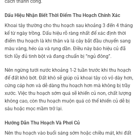
cách thành công.
Dấu Hiệu Nhận Biết Thời Điểm Thu Hoạch Chính Xác
Khoai tây thường cho thu hoạch sau khoảng 3 đến 4 tháng
kể từ ngày trồng. Dấu hiệu rõ ràng nhất để xác định thời
điểm thu hoạch là khi thân và lá cây bắt đầu chuyển sang
màu vàng, héo úa và rụng dần. Điều này báo hiệu củ đã
tích lũy đủ tinh bột và đang chuẩn bị “ngủ đông”.
Nên ngừng tưới nước khoảng 1-2 tuần trước khi thu hoạch
để đất khô bớt. Đất khô sẽ giúp củ khoai tây có vỏ dày hơn,
cứng cáp hơn và dễ dàng thu hoạch hơn mà không bị trầy
xước. Việc thu hoạch sớm quá sẽ khiến củ non, chất lượng
không cao, còn thu hoạch muộn quá có thể khiến củ dễ bị
sâu hoặc mọc mầm trở lại.
Hướng Dẫn Thu Hoạch Và Phơi Củ
Nên thu hoạch vào buổi sáng sớm hoặc chiều mát, khi đất