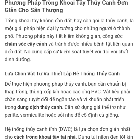
Phương Pháp Trồng Khoai Tây Thủy Canh Đơn
Giản Cho Sân Thượng
Trồng khoai tây không cần đất, hay còn gọi là thủy canh, là
một giải pháp hiện đại lý tưởng cho những người ở thành
phố. Phương pháp này tiết kiệm không gian, công sức
chăm sóc cây cảnh
và tránh được nhiều bệnh tật liên quan
đến đất. Nó cung cấp sự kiểm soát tuyệt vời đối với chất
dinh dưỡng.
Lựa Chọn Vật Tư Và Thiết Lập Hệ Thống Thủy Canh
Để thực hiện phương pháp thủy canh, bạn cần chuẩn bị
tháp trồng, thùng xốp kín hoặc các ống PVC. Vật liệu phải
chắn sáng tuyệt đối để ngăn tảo và vi khuẩn phát triển
trong
dung dịch thủy canh
. Cần sử dụng giá thể trơ như
perlite, vermiculite hoặc sỏi nhẹ để cố định củ giống.
Hệ thống thủy canh tĩnh (DWC) là lựa chọn đơn giản nhất
cho
cách trồng khoai tây tại nhà
. Dùng túi nilon đen lót kín