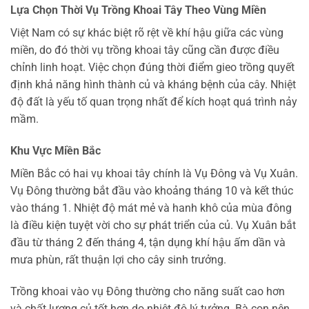
Lựa Chọn Thời Vụ Trồng Khoai Tây Theo Vùng Miền
Việt Nam có sự khác biệt rõ rệt về khí hậu giữa các vùng
miền, do đó thời vụ trồng khoai tây cũng cần được điều
chỉnh linh hoạt. Việc chọn đúng thời điểm gieo trồng quyết
định khả năng hình thành củ và kháng bệnh của cây. Nhiệt
độ đất là yếu tố quan trọng nhất để kích hoạt quá trình nảy
mầm.
Khu Vực Miền Bắc
Miền Bắc có hai vụ khoai tây chính là Vụ Đông và Vụ Xuân.
Vụ Đông thường bắt đầu vào khoảng tháng 10 và kết thúc
vào tháng 1. Nhiệt độ mát mẻ và hanh khô của mùa đông
là điều kiện tuyệt vời cho sự phát triển của củ. Vụ Xuân bắt
đầu từ tháng 2 đến tháng 4, tận dụng khí hậu ấm dần và
mưa phùn, rất thuận lợi cho cây sinh trưởng.
Trồng khoai vào vụ Đông thường cho năng suất cao hơn
và chất lượng củ tốt hơn do nhiệt độ lý tưởng. Bà con nên