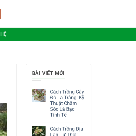
 HỆ
BÀI VIẾT MỚI
Cách Trồng Cây
Đô La Trắng: Kỹ
Thuật Chăm
Sóc Lá Bạc
Tinh Tế
Không
có
Cách Trồng Địa
bình
luận
Lan Tứ Thời: