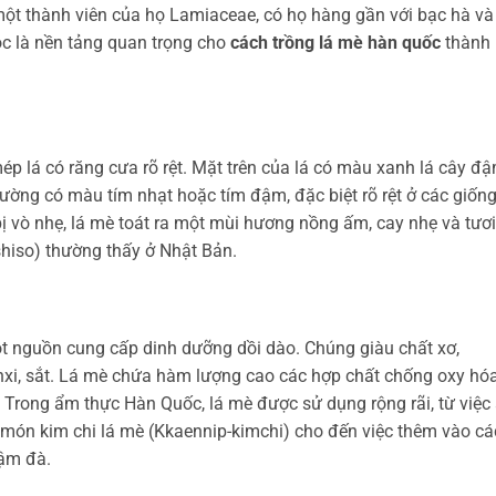
ột thành viên của họ Lamiaceae, có họ hàng gần với bạc hà và
ọc là nền tảng quan trọng cho
cách trồng lá mè hàn quốc
thành
mép lá có răng cưa rõ rệt. Mặt trên của lá có màu xanh lá cây đậ
hường có màu tím nhạt hoặc tím đậm, đặc biệt rõ rệt ở các giốn
ị vò nhẹ, lá mè toát ra một mùi hương nồng ấm, cay nhẹ và tươi
 (shiso) thường thấy ở Nhật Bản.
t nguồn cung cấp dinh dưỡng dồi dào. Chúng giàu chất xơ,
nxi, sắt. Lá mè chứa hàm lượng cao các hợp chất chống oxy hóa
. Trong ẩm thực Hàn Quốc, lá mè được sử dụng rộng rãi, từ việc
món kim chi lá mè (Kkaennip-kimchi) cho đến việc thêm vào cá
ậm đà.