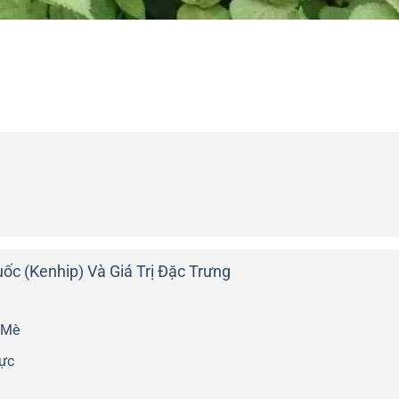
c (Kenhip) Và Giá Trị Đặc Trưng
 Mè
ực