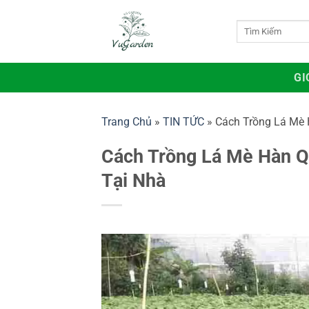
Bỏ
qua
Tìm
kiếm:
nội
dung
GI
Trang Chủ
»
TIN TỨC
»
Cách Trồng Lá Mè 
Cách Trồng Lá Mè Hàn Q
Tại Nhà