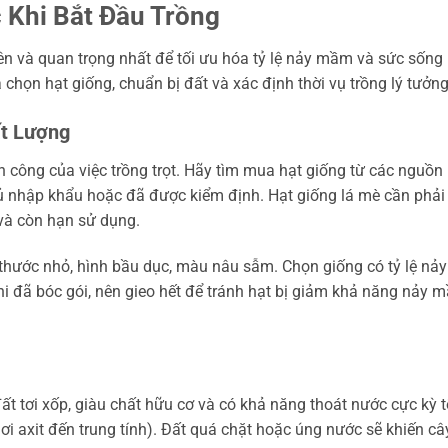
 Khi Bắt Đầu Trồng
iên và quan trọng nhất để tối ưu hóa tỷ lệ nảy mầm và sức sống
chọn hạt giống, chuẩn bị đất và xác định thời vụ trồng lý tưởng
ất Lượng
 công của việc trồng trọt. Hãy tìm mua hạt giống từ các nguồn
củ nhập khẩu hoặc đã được kiểm định. Hạt giống lá mè cần phải
và còn hạn sử dụng.
thước nhỏ, hình bầu dục, màu nâu sẫm. Chọn giống có tỷ lệ nảy
i đã bóc gói, nên gieo hết để tránh hạt bị giảm khả năng nảy 
ất tơi xốp, giàu chất hữu cơ và có khả năng thoát nước cực kỳ t
hơi axit đến trung tính). Đất quá chặt hoặc úng nước sẽ khiến câ