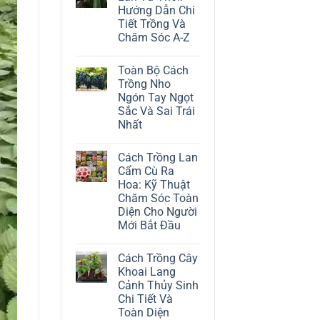
ở
Hướng Dẫn Chi
Cách
Trồng
Tiết Trồng Và
Cây
Chăm Sóc A-Z
Đô
La
Không
Trắng:
có
Kỹ
Toàn Bộ Cách
bình
Thuật
luận
Trồng Nho
Chăm
ở
Sóc
Ngón Tay Ngọt
Cách
Lá
Trồng
Sắc Và Sai Trái
Bạc
Địa
Tinh
Nhất
Lan
Tế
Tứ
Không
Thời:
có
Hướng
Cách Trồng Lan
bình
Dẫn
luận
Cẩm Cù Ra
Chi
ở
Tiết
Hoa: Kỹ Thuật
Toàn
Trồng
Bộ
Chăm Sóc Toàn
Và
Cách
Chăm
Diện Cho Người
Trồng
Sóc
Nho
Mới Bắt Đầu
A-
Ngón
Z
Không
Tay
có
Ngọt
Cách Trồng Cây
bình
Sắc
luận
Và
Khoai Lang
ở
Sai
Cảnh Thủy Sinh
Cách
Trái
Trồng
Nhất
Chi Tiết Và
Lan
Toàn Diện
Cẩm