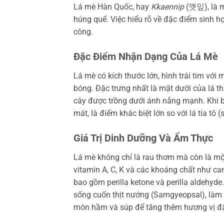
Lá mè Hàn Quốc, hay
Kkaennip
(깻잎), là m
húng quế. Việc hiểu rõ về đặc điểm sinh h
công.
Đặc Điểm Nhận Dạng Của Lá Mè
Lá mè có kích thước lớn, hình trái tim với 
bóng. Đặc trưng nhất là mặt dưới của lá t
cây được trồng dưới ánh nắng mạnh. Khi b
mát, là điểm khác biệt lớn so với lá tía tô
Giá Trị Dinh Dưỡng Và Ẩm Thực
Lá mè không chỉ là rau thơm mà còn là mộ
vitamin A, C, K và các khoáng chất như ca
bao gồm perilla ketone và perilla aldehyde
sống cuốn thịt nướng (Samgyeopsal), làm 
món hầm và súp để tăng thêm hương vị đ