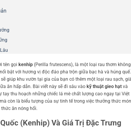
uản
Tưởng
Vững
 Lâu
i tên gọi
kenhip
(Perilla frutescens), là một loại rau thơm không
 nổi bật với hương vị độc đáo pha trộn giữa bạc hà và húng quế.
sẽ giúp khu vườn tại gia của bạn có thêm một loại rau sạch, gi
ữa ăn hấp dẫn. Bài viết này sẽ đi sâu vào
kỹ thuật gieo hạt
và
ự tay thu hoạch những chiếc lá mè chất lượng cao ngay tại Việt
mà còn là biểu tượng của sự tinh tế trong việc thưởng thức mó
 thức ăn nóng hổi.
Quốc (Kenhip) Và Giá Trị Đặc Trưng