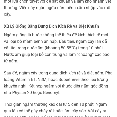
một lựa chọn tuyệt vời để sát khuẩn và làm khô nhanh vết
thương. Việc này ngăn ngừa nấm bệnh xâm nhập vào mô
cây.
Xử Lý Giống Bằng Dung Dịch Kích Rễ và Diệt Khuẩn
Ngâm giống là bước không thể thiếu để kích thích rễ mới
và loại bỏ mầm bệnh ẩn nấp. Đầu tiên, ngâm cây lan đã
cắt tỉa trong nước ấm (khoảng 50-55°C) trong 10 phút.
Nước ấm giúp loại bỏ côn trùng và làm “choáng” các bào
tử nấm.
Sau đó, ngâm cây trong dung dịch kích rễ và diệt nấm. Pha
loãng Vitamin B1, N3M, hoặc Superthrive theo liều lượng
khuyến nghị. Kết hợp ngâm với thuốc diệt nấm gốc đồng
như Physan 20 hoặc Benomyl.
Thời gian ngâm thường kéo dài từ 5 đến 10 phút. Ngâm
quá lâu có thể gây cháy rễ hoặc làm cây sốc. Vớt cây ra