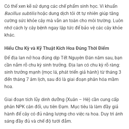
Có thể xen kẽ sử dụng các chế phẩm sinh học. Vi khuẩn
Bacillus subtilis
hoặc dung dịch tỏi ớt tự nhiên giúp tăng
cường sức khỏe cây mà vẫn an toàn cho môi trường. Luôn
nhớ cách ly cây bệnh ngay lập tức để bảo vệ các cây khỏe
khác.
Hiểu Chu Kỳ và Kỹ Thuật Kích Hoa Đúng Thời Điểm
Để địa lan nở hoa đúng dịp Tết Nguyên Đán năm sau, bạn
cần nắm rõ chu kỳ sinh trưởng. Địa lan có chu kỳ rõ ràng:
sinh trưởng mạnh (mọc lá, phát triển giả hành) từ tháng 3
đến tháng 7 âm lịch, sau đó là giai đoạn phân hóa mầm
hoa.
Giai đoạn tích lũy dinh dưỡng (Xuân – Hè) cần cung cấp
phân NPK cân đối, ưu tiên Đạm. Mục tiêu là làm đầy giả
hành để cây có đủ năng lượng cho việc ra hoa. Duy trì ánh
sáng đầy đủ và chế độ tưới đẫm.