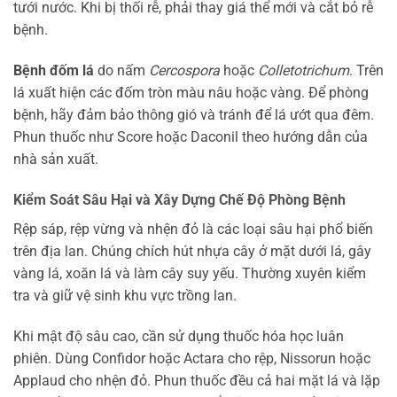
tưới nước. Khi bị thối rễ, phải thay giá thể mới và cắt bỏ rễ
bệnh.
Bệnh đốm lá
do nấm
Cercospora
hoặc
Colletotrichum
. Trên
lá xuất hiện các đốm tròn màu nâu hoặc vàng. Để phòng
bệnh, hãy đảm bảo thông gió và tránh để lá ướt qua đêm.
Phun thuốc như Score hoặc Daconil theo hướng dẫn của
nhà sản xuất.
Kiểm Soát Sâu Hại và Xây Dựng Chế Độ Phòng Bệnh
Rệp sáp, rệp vừng và nhện đỏ là các loại sâu hại phổ biến
trên địa lan. Chúng chích hút nhựa cây ở mặt dưới lá, gây
vàng lá, xoăn lá và làm cây suy yếu. Thường xuyên kiểm
tra và giữ vệ sinh khu vực trồng lan.
Khi mật độ sâu cao, cần sử dụng thuốc hóa học luân
phiên. Dùng Confidor hoặc Actara cho rệp, Nissorun hoặc
Applaud cho nhện đỏ. Phun thuốc đều cả hai mặt lá và lặp