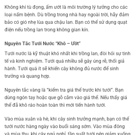
Không khí tù đọng, ẩm ướt là môi trường lý tưởng cho các
loại nấm bệnh. Dù trồng trong nhà hay ngoài trời, hãy đảm
bảo có gió nhẹ lùa qua chậu lan. Bạn có thể sử dụng quạt
điện nếu trồng lan trong không gian kín.
Nguyên Tắc Tưới Nước “Khô – Ướt”
Tưới nước là kỹ thuật khó nhất khi trồng lan, đòi hỏi sự tinh
tế và kinh nghiệm. Tưới quá nhiều sẽ gây úng rễ, thối giả
hành. Tưới quá ít sẽ khiến cây không đủ nước để sinh
trưởng và quang hợp.
Nguyên tắc vàng là “kiểm tra giá thể trước khi tưới”. Bạn
dùng ngón tay hoặc que gỗ cắm vào giá thể. Nếu thấy giá
thể đã khô ráo hoàn toàn thì mới tiến hành tưới.
Vào mùa xuân và hè, khi cây sinh trưởng mạnh, bạn có thể
tưới nước hàng ngày vào buổi sáng sớm. Vào mùa đông
và mùa thu, khi cây ngủ nghỉ, tần suất tưới nên giảm xuống