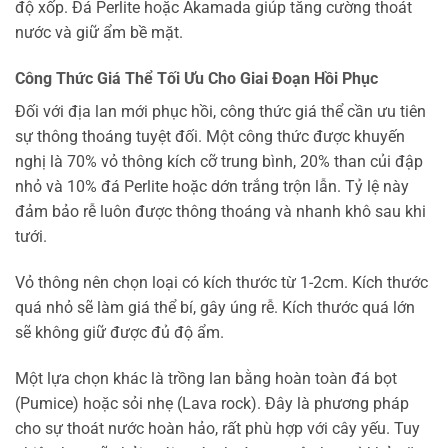
độ xốp. Đá Perlite hoặc Akamada giúp tăng cường thoát
nước và giữ ẩm bề mặt.
Công Thức Giá Thể Tối Ưu Cho Giai Đoạn Hồi Phục
Đối với địa lan mới phục hồi, công thức giá thể cần ưu tiên
sự thông thoáng tuyệt đối. Một công thức được khuyến
nghị là 70% vỏ thông kích cỡ trung bình, 20% than củi đập
nhỏ và 10% đá Perlite hoặc dớn trắng trộn lẫn. Tỷ lệ này
đảm bảo rễ luôn được thông thoáng và nhanh khô sau khi
tưới.
Vỏ thông nên chọn loại có kích thước từ 1-2cm. Kích thước
quá nhỏ sẽ làm giá thể bí, gây úng rễ. Kích thước quá lớn
sẽ không giữ được đủ độ ẩm.
Một lựa chọn khác là trồng lan bằng hoàn toàn đá bọt
(Pumice) hoặc sỏi nhẹ (Lava rock). Đây là phương pháp
cho sự thoát nước hoàn hảo, rất phù hợp với cây yếu. Tuy