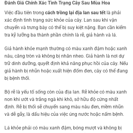
Đánh Giá Chính Xác Tình Trạng Cây Sau Mùa Hoa
Việc đầu tiên trong
cách trồng lại địa lan sau tết
là phải
xác định tình trạng sức khỏe của cây. Lan sau khi vận
chuyển và trưng bày có thể bị suy kiệt nặng. Bạn cần kiểm
tra kỹ lưỡng ba thành phần chính là rễ, giả hành và lá.
Giả hành khỏe mạnh thường có màu xanh đậm hoặc xanh
nâu, căng tròn và không bị nhăn nheo. Giả hành là nơi dự
trữ dinh dưỡng, quyết định khả năng phục hồi của cây. Nếu
giả hành bị nhũn hoặc xuất hiện đốm đen, cây có thể đang
bị bệnh thối.
Bộ rễ là yếu tố sống còn của địa lan. Rễ khỏe có màu xanh
non khi ướt và trắng ngà khi khô, sở hữu độ cứng nhất
định. Rễ bị thối sẽ chuyển sang màu nâu đen, mềm nhũn
và dễ gãy, là dấu hiệu của việc úng nước hoặc nấm bệnh.
Lá khỏe phải có màu xanh đậm, bóng mượt và không bị