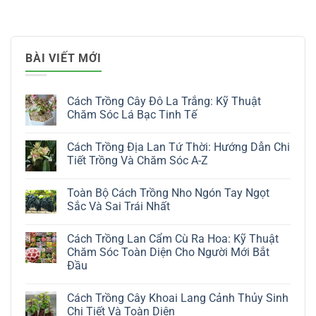
BÀI VIẾT MỚI
Cách Trồng Cây Đô La Trắng: Kỹ Thuật
Chăm Sóc Lá Bạc Tinh Tế
Không
có
Cách Trồng Địa Lan Tứ Thời: Hướng Dẫn Chi
bình
luận
Tiết Trồng Và Chăm Sóc A-Z
ở
Cách
Không
Trồng
có
Toàn Bộ Cách Trồng Nho Ngón Tay Ngọt
Cây
bình
Đô
luận
Sắc Và Sai Trái Nhất
La
ở
Trắng:
Cách
Không
Kỹ
Trồng
có
Cách Trồng Lan Cẩm Cù Ra Hoa: Kỹ Thuật
Thuật
Địa
bình
Chăm
Lan
luận
Chăm Sóc Toàn Diện Cho Người Mới Bắt
Sóc
Tứ
ở
Đầu
Lá
Thời:
Toàn
Bạc
Hướng
Bộ
Không
Tinh
Dẫn
Cách
có
Tế
Chi
Trồng
Cách Trồng Cây Khoai Lang Cảnh Thủy Sinh
bình
Tiết
Nho
luận
Chi Tiết Và Toàn Diện
Trồng
Ngón