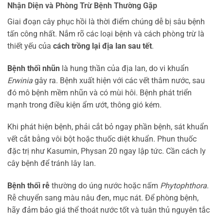
Nhận Diện và Phòng Trừ Bệnh Thường Gặp
Giai đoạn cây phục hồi là thời điểm chúng dễ bị sâu bệnh
tấn công nhất. Nắm rõ các loại bệnh và cách phòng trừ là
thiết yếu của
cách trồng lại địa lan sau tết
.
Bệnh thối nhũn
là hung thần của địa lan, do vi khuẩn
Erwinia
gây ra. Bệnh xuất hiện với các vết thâm nước, sau
đó mô bệnh mềm nhũn và có mùi hôi. Bệnh phát triển
mạnh trong điều kiện ẩm ướt, thông gió kém.
Khi phát hiện bệnh, phải cắt bỏ ngay phần bệnh, sát khuẩn
vết cắt bằng vôi bột hoặc thuốc diệt khuẩn. Phun thuốc
đặc trị như Kasumin, Physan 20 ngay lập tức. Cần cách ly
cây bệnh để tránh lây lan.
Bệnh thối rễ
thường do úng nước hoặc nấm
Phytophthora
.
Rễ chuyển sang màu nâu đen, mục nát. Để phòng bệnh,
hãy đảm bảo giá thể thoát nước tốt và tuân thủ nguyên tắc