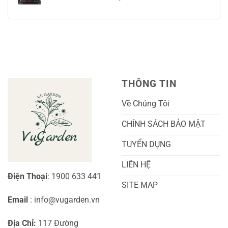
ở
Và
Tay
Cách
Không
Chăm
Ngọt
Trồng
có
Sóc
Sắc
Lan
bình
A-
Và
Cẩm
luận
Z
Sai
Cù
ở
Trái
Ra
Cách
Nhất
Hoa:
Trồng
Kỹ
Cây
Thuật
Khoai
Chăm
Lang
Sóc
Cảnh
Toàn
Thủy
THÔNG TIN
Diện
Sinh
Cho
Chi
Người
Tiết
Về Chúng Tôi
Mới
Và
Bắt
Toàn
Đầu
Diện
CHÍNH SÁCH BẢO MẬT
TUYỂN DỤNG
LIÊN HỆ
Điện Thoại
: 1900 633 441
SITE MAP
Email
: info@vugarden.vn
Địa Chỉ:
117 Đường