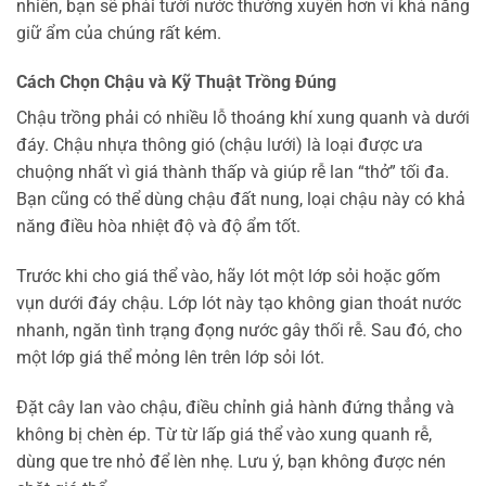
nhiên, bạn sẽ phải tưới nước thường xuyên hơn vì khả năng
giữ ẩm của chúng rất kém.
Cách Chọn Chậu và Kỹ Thuật Trồng Đúng
Chậu trồng phải có nhiều lỗ thoáng khí xung quanh và dưới
đáy. Chậu nhựa thông gió (chậu lưới) là loại được ưa
chuộng nhất vì giá thành thấp và giúp rễ lan “thở” tối đa.
Bạn cũng có thể dùng chậu đất nung, loại chậu này có khả
năng điều hòa nhiệt độ và độ ẩm tốt.
Trước khi cho giá thể vào, hãy lót một lớp sỏi hoặc gốm
vụn dưới đáy chậu. Lớp lót này tạo không gian thoát nước
nhanh, ngăn tình trạng đọng nước gây thối rễ. Sau đó, cho
một lớp giá thể mỏng lên trên lớp sỏi lót.
Đặt cây lan vào chậu, điều chỉnh giả hành đứng thẳng và
không bị chèn ép. Từ từ lấp giá thể vào xung quanh rễ,
dùng que tre nhỏ để lèn nhẹ. Lưu ý, bạn không được nén