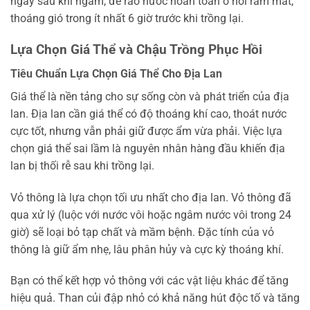
ngay sau khi ngâm, để ráo nước hoàn toàn ở nơi râm mát,
thoáng gió trong ít nhất 6 giờ trước khi trồng lại.
Lựa Chọn Giá Thể và Chậu Trồng Phục Hồi
Tiêu Chuẩn Lựa Chọn Giá Thể Cho Địa Lan
Giá thể là nền tảng cho sự sống còn và phát triển của địa
lan. Địa lan cần giá thể có độ thoáng khí cao, thoát nước
cực tốt, nhưng vẫn phải giữ được ẩm vừa phải. Việc lựa
chọn giá thể sai lầm là nguyên nhân hàng đầu khiến địa
lan bị thối rễ sau khi trồng lại.
Vỏ thông là lựa chọn tối ưu nhất cho địa lan. Vỏ thông đã
qua xử lý (luộc với nước vôi hoặc ngâm nước vôi trong 24
giờ) sẽ loại bỏ tạp chất và mầm bệnh. Đặc tính của vỏ
thông là giữ ẩm nhẹ, lâu phân hủy và cực kỳ thoáng khí.
Bạn có thể kết hợp vỏ thông với các vật liệu khác để tăng
hiệu quả. Than củi đập nhỏ có khả năng hút độc tố và tăng