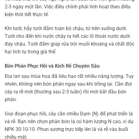
2-3 ngày một lần. Việc điều chỉnh phải linh hoạt theo điều
kiện thời tiết thực tế.
Khi tưới, hãy tưới đẫm toàn bộ chậu, từ trên xuống dưới.
Tưới cho đến khi nước chảy ra hết các lỗ thoát nước dưới
đáy chậu. Tưới đẫm giúp rửa trôi muối khoáng và chất độc
hại tích tụ trong giá thể.
Bón Phân Phục Hồi và Kích Rễ Chuyên Sâu
Địa lan sau mùa hoa đã tiêu hao rất nhiều năng lượng. Tuy
nhiên, không nên bón phân ngay sau khi trồng lại. Cần đợi
cây ra rễ mới (thường sau 2-3 tuần) rồi mới bắt đầu bón
phân.
Giai đoạn phục hồi, cây cần nhiều Đạm (N) để phát triển lá
và rễ. Bạn nên chọn phân bón lá có hàm lượng N cao, ví dụ
NPK 30-10-10. Phun sương trực tiếp lên lá và rễ vào buổi
chiều mát.