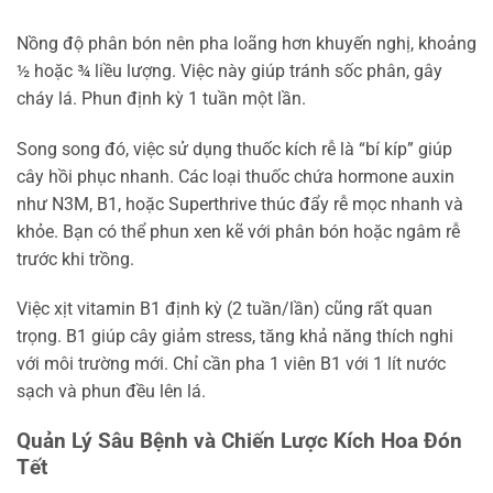
Nồng độ phân bón nên pha loãng hơn khuyến nghị, khoảng
½ hoặc ¾ liều lượng. Việc này giúp tránh sốc phân, gây
cháy lá. Phun định kỳ 1 tuần một lần.
Song song đó, việc sử dụng thuốc kích rễ là “bí kíp” giúp
cây hồi phục nhanh. Các loại thuốc chứa hormone auxin
như N3M, B1, hoặc Superthrive thúc đẩy rễ mọc nhanh và
khỏe. Bạn có thể phun xen kẽ với phân bón hoặc ngâm rễ
trước khi trồng.
Việc xịt vitamin B1 định kỳ (2 tuần/lần) cũng rất quan
trọng. B1 giúp cây giảm stress, tăng khả năng thích nghi
với môi trường mới. Chỉ cần pha 1 viên B1 với 1 lít nước
sạch và phun đều lên lá.
Quản Lý Sâu Bệnh và Chiến Lược Kích Hoa Đón
Tết