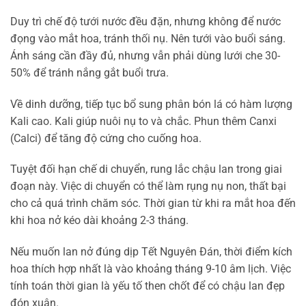
Duy trì chế độ tưới nước đều đặn, nhưng không để nước
đọng vào mắt hoa, tránh thối nụ. Nên tưới vào buổi sáng.
Ánh sáng cần đầy đủ, nhưng vẫn phải dùng lưới che 30-
50% để tránh nắng gắt buổi trưa.
Về dinh dưỡng, tiếp tục bổ sung phân bón lá có hàm lượng
Kali cao. Kali giúp nuôi nụ to và chắc. Phun thêm Canxi
(Calci) để tăng độ cứng cho cuống hoa.
Tuyệt đối hạn chế di chuyển, rung lắc chậu lan trong giai
đoạn này. Việc di chuyển có thể làm rụng nụ non, thất bại
cho cả quá trình chăm sóc. Thời gian từ khi ra mắt hoa đến
khi hoa nở kéo dài khoảng 2-3 tháng.
Nếu muốn lan nở đúng dịp Tết Nguyên Đán, thời điểm kích
hoa thích hợp nhất là vào khoảng tháng 9-10 âm lịch. Việc
tính toán thời gian là yếu tố then chốt để có chậu lan đẹp
đón xuân.