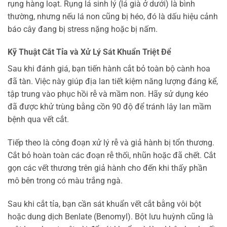
rụng hàng loạt. Rụng lá sinh lý (lá già ở dưới) là bình
thường, nhưng nếu lá non cũng bị héo, đó là dấu hiệu cảnh
báo cây đang bị stress nặng hoặc bị nấm.
Kỹ Thuật Cắt Tỉa và Xử Lý Sát Khuẩn Triệt Để
Sau khi đánh giá, bạn tiến hành cắt bỏ toàn bộ cành hoa
đã tàn. Việc này giúp địa lan tiết kiệm năng lượng đáng kể,
tập trung vào phục hồi rễ và mầm non. Hãy sử dụng kéo
đã được khử trùng bằng cồn 90 độ để tránh lây lan mầm
bệnh qua vết cắt.
Tiếp theo là công đoạn xử lý rễ và giả hành bị tổn thương.
Cắt bỏ hoàn toàn các đoạn rễ thối, nhũn hoặc đã chết. Cắt
gọn các vết thương trên giả hành cho đến khi thấy phần
mô bên trong có màu trắng ngà.
Sau khi cắt tỉa, bạn cần sát khuẩn vết cắt bằng vôi bột
hoặc dung dịch Benlate (Benomyl). Bột lưu huỳnh cũng là