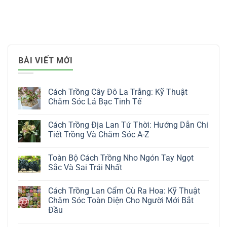
BÀI VIẾT MỚI
Cách Trồng Cây Đô La Trắng: Kỹ Thuật
Chăm Sóc Lá Bạc Tinh Tế
Không
có
Cách Trồng Địa Lan Tứ Thời: Hướng Dẫn Chi
bình
luận
Tiết Trồng Và Chăm Sóc A-Z
ở
Cách
Không
Trồng
có
Toàn Bộ Cách Trồng Nho Ngón Tay Ngọt
Cây
bình
Đô
luận
Sắc Và Sai Trái Nhất
La
ở
Trắng:
Cách
Không
Kỹ
Trồng
có
Cách Trồng Lan Cẩm Cù Ra Hoa: Kỹ Thuật
Thuật
Địa
bình
Chăm
Lan
luận
Chăm Sóc Toàn Diện Cho Người Mới Bắt
Sóc
Tứ
ở
Đầu
Lá
Thời:
Toàn
Bạc
Hướng
Bộ
Không
Tinh
Dẫn
Cách