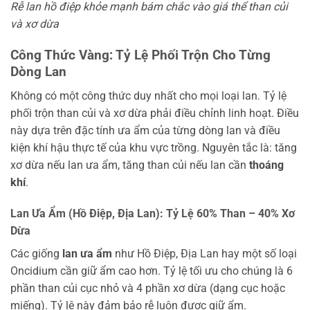
Rễ lan hồ điệp khỏe mạnh bám chắc vào giá thể than củi
và xơ dừa
Công Thức Vàng: Tỷ Lệ Phối Trộn Cho Từng
Dòng Lan
Không có một công thức duy nhất cho mọi loại lan. Tỷ lệ
phối trộn than củi và xơ dừa phải điều chỉnh linh hoạt. Điều
này dựa trên đặc tính ưa ẩm của từng dòng lan và điều
kiện khí hậu thực tế của khu vực trồng. Nguyên tắc là: tăng
xơ dừa nếu lan ưa ẩm, tăng than củi nếu lan cần
thoáng
khí
.
Lan Ưa Ẩm (Hồ Điệp, Địa Lan): Tỷ Lệ 60% Than – 40% Xơ
Dừa
Các giống
lan ưa ẩm
như Hồ Điệp, Địa Lan hay một số loại
Oncidium cần giữ ẩm cao hơn. Tỷ lệ tối ưu cho chúng là 6
phần than củi cục nhỏ và 4 phần xơ dừa (dạng cục hoặc
miếng). Tỷ lệ này đảm bảo rễ luôn được giữ ẩm.