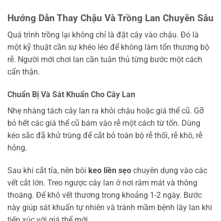
Hướng Dẫn Thay Chậu Và Trồng Lan Chuyên Sâu
Quá trình trồng lại không chỉ là đặt cây vào chậu. Đó là
một kỹ thuật cần sự khéo léo để không làm tổn thương bộ
rễ. Người mới chơi lan cần tuân thủ từng bước một cách
cẩn thận.
Chuẩn Bị Và Sát Khuẩn Cho Cây Lan
Nhẹ nhàng tách cây lan ra khỏi chậu hoặc giá thể cũ. Gỡ
bỏ hết các giá thể cũ bám vào rễ một cách từ tốn. Dùng
kéo sắc đã khử trùng để cắt bỏ toàn bộ rễ thối, rễ khô, rễ
hỏng.
Sau khi cắt tỉa, nên bôi
keo liền sẹo
chuyên dụng vào các
vết cắt lớn. Treo ngược cây lan ở nơi râm mát và thông
thoáng. Để khô vết thương trong khoảng 1-2 ngày. Bước
này giúp sát khuẩn tự nhiên và tránh mầm bệnh lây lan khi
tiếp xúc với giá thể mới.