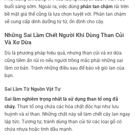
buổi sáng sớm. Ngoài ra, việc dùng
phân tan chậm
rải trên
bề mặt giá thể cũng là lựa chọn tuyệt vời. Phân tan chậm
sẽ cung cấp dinh dưỡng từ từ, ổn định cho cây.
Những Sai Lầm Chết Người Khi Dùng Than Củi
Và Xơ Dừa
Dù là phương pháp hiệu quả, nhưng than củi và xơ dừa
cũng tiềm ẩn rủi ro nếu người trồng mắc phải những sai
lầm cơ bản. Tránh những điều sau để bảo vệ giò lan của
bạn.
Sai Lầm Từ Nguồn Vật Tư
Sai lầm nghiêm trọng nhất là sử dụng than tổ ong đã
cháy.
Than tổ ong chứa các hóa chất độc hại như lưu
huỳnh và xỉ than. Những chất này sẽ làm chết cây lan ngay
lập tức. Tương tự, tránh dùng than củi từ các loại gỗ có
chứa nhựa hoặc tinh dầu mạnh.