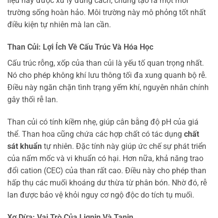
liệu này được xử lý đúng cách, chúng tạo ra một môi
trường sống hoàn hảo. Môi trường này mô phỏng tốt nhất
điều kiện tự nhiên mà lan cần.
Than Củi: Lợi Ích Về Cấu Trúc Và Hóa Học
Cấu trúc rỗng, xốp của than củi là yếu tố quan trọng nhất.
Nó cho phép không khí lưu thông tối đa xung quanh bộ rễ.
Điều này ngăn chặn tình trạng yếm khí, nguyên nhân chính
gây thối rễ lan.
Than củi có tính kiềm nhẹ, giúp cân bằng độ pH của giá
thể. Than hoa cũng chứa các hợp chất có tác dụng
chất
sát khuẩn
tự nhiên. Đặc tính này giúp ức chế sự phát triển
của nấm mốc và vi khuẩn có hại. Hơn nữa, khả năng trao
đổi cation (CEC) của than rất cao. Điều này cho phép than
hấp thụ các muối khoáng dư thừa từ phân bón. Nhờ đó, rễ
lan được bảo vệ khỏi nguy cơ ngộ độc do tích tụ muối.
Xơ Dừa: Vai Trò Của Lignin Và Tanin