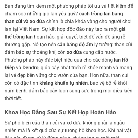
Bạn đang tìm kiếm một phương pháp tối ưu và tiết kiệm để
chăm sóc những giò lan yêu quý?
cách trồng lan bằng
than củi và xơ dừa
chính là chìa khóa vàng cho người chơi
lan tại Việt Nam. Sự kết hợp độc đáo này tạo ra một
giá
thể trồng lan
hoàn hảo, giải quyết triệt để vấn đề úng rễ
thường gặp. Nó tạo nên
cân bằng độ ẩm
lý tưởng: than củi
đảm bảo sự thoáng khí, còn
xơ dừa
cung cấp nước.
Phương pháp này đặc biệt hiệu quả cho các dòng
lan Hồ
Điệp
và
Dendro
, giúp cây phát triển rễ khỏe mạnh và mang
lại vẻ đẹp bền vững cho vườn của bạn. Hơn nữa, than củi
còn có đặc tính
kháng khuẩn tự nhiên
, bảo vệ bộ rễ khỏi
nấm bệnh, đảm bảo cây luôn sung sức trong mọi điều kiện
thời tiết.
Khoa Học Đằng Sau Sự Kết Hợp Hoàn Hảo
Sự phổ biến của than củi và xơ dừa không phải là ngẫu
nhiên mà là kết quả của sự tương hỗ khoa học. Khi hai vật