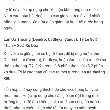
Tỷ lệ này nên áp dụng cho khí hậu khô nóng như miền
Nam vào mùa hè. Hoặc cho các giò lan treo ở vị trí nhiều
nắng, gió mạnh. Xơ dừa giúp giảm áp lực tưới nước hàng
ngày.
Lan Ưa Thoáng (Dendro, Cattleya, Vanda): Tỷ Lệ 80%
Than – 20% Xơ Dừa
Đối với các giống lan có bộ rễ khỏe, dễ bị úng nước như
Dendrobium (Dendro), Cattleya, hoặc Vanda, cần ưu tiên sự
thông thoáng. Tỷ lệ lý tưởng là 8 phần than củi và 2 phần
xơ dừa. Tỷ lệ cao than củi tạo ra môi trường
lan ưa thoáng
khí
.
Hỗn hợp 8:2 này cũng thích hợp cho việc trồng lan vào
mùa mưa. Hoặc áp dụng cho các giò lan đặt trong môi
trường ít gió, độ ẩm không khí cao. Than củi giúp nước
thoát nhanh chóng, hạn chế tối đa nguy cơ nấm bệnh.