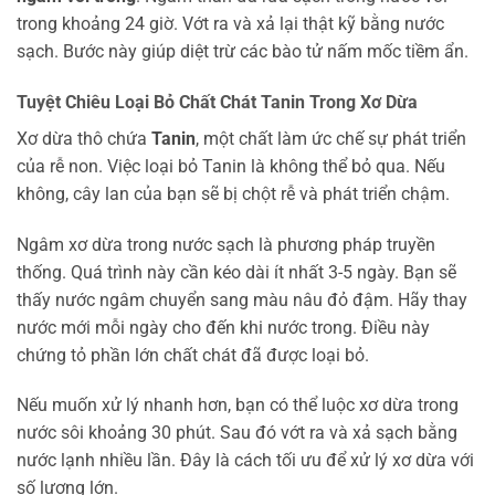
trong khoảng 24 giờ. Vớt ra và xả lại thật kỹ bằng nước
sạch. Bước này giúp diệt trừ các bào tử nấm mốc tiềm ẩn.
Tuyệt Chiêu Loại Bỏ Chất Chát Tanin Trong Xơ Dừa
Xơ dừa thô chứa
Tanin
, một chất làm ức chế sự phát triển
của rễ non. Việc loại bỏ Tanin là không thể bỏ qua. Nếu
không, cây lan của bạn sẽ bị chột rễ và phát triển chậm.
Ngâm xơ dừa trong nước sạch là phương pháp truyền
thống. Quá trình này cần kéo dài ít nhất 3-5 ngày. Bạn sẽ
thấy nước ngâm chuyển sang màu nâu đỏ đậm. Hãy thay
nước mới mỗi ngày cho đến khi nước trong. Điều này
chứng tỏ phần lớn chất chát đã được loại bỏ.
Nếu muốn xử lý nhanh hơn, bạn có thể luộc xơ dừa trong
nước sôi khoảng 30 phút. Sau đó vớt ra và xả sạch bằng
nước lạnh nhiều lần. Đây là cách tối ưu để xử lý xơ dừa với
số lượng lớn.