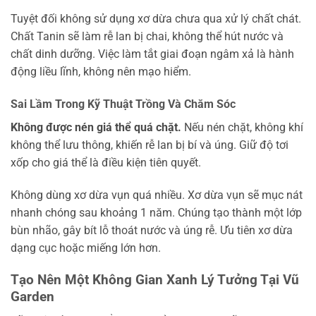
Tuyệt đối không sử dụng xơ dừa chưa qua xử lý chất chát.
Chất Tanin sẽ làm rễ lan bị chai, không thể hút nước và
chất dinh dưỡng. Việc làm tắt giai đoạn ngâm xả là hành
động liều lĩnh, không nên mạo hiểm.
Sai Lầm Trong Kỹ Thuật Trồng Và Chăm Sóc
Không được nén giá thể quá chặt.
Nếu nén chặt, không khí
không thể lưu thông, khiến rễ lan bị bí và úng. Giữ độ tơi
xốp cho giá thể là điều kiện tiên quyết.
Không dùng xơ dừa vụn quá nhiều. Xơ dừa vụn sẽ mục nát
nhanh chóng sau khoảng 1 năm. Chúng tạo thành một lớp
bùn nhão, gây bít lỗ thoát nước và úng rễ. Ưu tiên xơ dừa
dạng cục hoặc miếng lớn hơn.
Tạo Nên Một Không Gian Xanh Lý Tưởng Tại Vũ
Garden