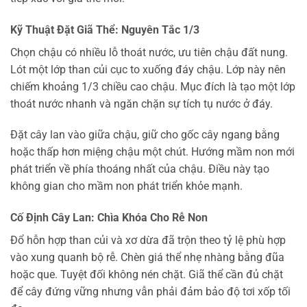
Kỹ Thuật Đặt Giã Thể: Nguyên Tắc 1/3
Chọn chậu có nhiều lỗ thoát nước, ưu tiên chậu đất nung.
Lót một lớp than củi cục to xuống đáy chậu. Lớp này nên
chiếm khoảng 1/3 chiều cao chậu. Mục đích là tạo một lớp
thoát nước nhanh và ngăn chặn sự tích tụ nước ở đáy.
Đặt cây lan vào giữa chậu, giữ cho gốc cây ngang bằng
hoặc thấp hơn miệng chậu một chút. Hướng mầm non mới
phát triển về phía thoáng nhất của chậu. Điều này tạo
không gian cho mầm non phát triển khỏe mạnh.
Cố Định Cây Lan: Chìa Khóa Cho Rễ Non
Đổ hỗn hợp than củi và xơ dừa đã trộn theo tỷ lệ phù hợp
vào xung quanh bộ rễ. Chèn giá thể nhẹ nhàng bằng đũa
hoặc que. Tuyệt đối không nén chặt. Giã thể cần đủ chặt
để cây đứng vững nhưng vẫn phải đảm bảo độ tơi xốp tối