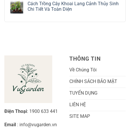
có
Tế
Chi
Trồng
Cách Trồng Cây Khoai Lang Cảnh Thủy Sinh
bình
Tiết
Nho
luận
Chi Tiết Và Toàn Diện
Trồng
Ngón
ở
Và
Tay
Cách
Không
Chăm
Ngọt
Trồng
có
Sóc
Sắc
Lan
bình
A-
Và
Cẩm
luận
Z
Sai
Cù
ở
Trái
Ra
Cách
Nhất
Hoa:
Trồng
Kỹ
Cây
Thuật
Khoai
Chăm
Lang
Sóc
Cảnh
Toàn
Thủy
THÔNG TIN
Diện
Sinh
Cho
Chi
Người
Tiết
Về Chúng Tôi
Mới
Và
Bắt
Toàn
Đầu
Diện
CHÍNH SÁCH BẢO MẬT
TUYỂN DỤNG
LIÊN HỆ
Điện Thoại
: 1900 633 441
SITE MAP
Email
: info@vugarden.vn