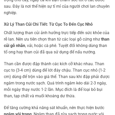
sau. Đây là nơi thể hiện sự tỉ mỉ của người chơi lan chuyên
nghiệp.
Xử Lý Than Củi Chi Tiết: Từ Cục To Đến Cục Nhỏ
Chất lượng than củi ảnh hưởng trực tiếp đến sức khỏe của
rễ lan. Nên ưu tiên chọn than từ các loại gỗ cứng như
than
củi gỗ nhãn
, vải, hoặc cà phê. Tuyệt đối không dùng than
tổ ong hay than củi đã qua sử dụng để nấu nướng.
Than cần được đập thành các kích cỡ khác nhau. Than
cục to (3-4 cm) dùng để lót đáy chậu. Than cục nhỏ (1-2
cm) dùng để trộn vào giá thể. Than sau khi đập phải được
ngâm trong nước sạch. Quá trình ngâm kéo dài 2-3 ngày,
mỗi ngày thay nước 1-2 lần. Mục đích là để loại bỏ bụi
than, tạp chất và muối khoáng dư thừa.
Để tăng cường khả năng sát khuẩn, nên thực hiện bước
ngâm vôi trong
. Ngâm than đã rửa sạch trong nước vôi