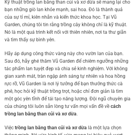
Kỹ thuật trồng lan bằng than củi và xơ dừa sẽ mang lại cho
bạn những giò lan khỏe mạnh, sai hoa. Đó là thành quả
của sự tỉ mỉ, kiên nhẫn và kiến thức khoa học. Tại Vũ
Garden, chúng tôi tin rằng trồng cây không chỉ là kỹ thuật.
Nó là một quá trình kết nối với thiên nhiên, nơi ta thư giãn
và tìm thấy sự bình yên.
Hãy áp dụng công thức vàng này cho vườn lan của bạn.
Sau đó, hãy ghé thăm Vũ Garden để chiêm ngưỡng những
tác phẩm lan tuyệt đẹp và chia sẻ kinh nghiệm. Với không
gian xanh mát, tràn ngập ánh sáng tự nhiên và hoa hồng
rực rỡ, Vũ Garden là nơi lý tưởng để bạn thưởng thức cà
phê, học hỏi kỹ thuật trồng trọt, hoặc chỉ đơn giản là tìm
một góc yên tĩnh để tái tạo năng lượng. Đội ngũ chuyên gia
của chúng tôi luôn sẵn lòng tư vấn mọi vấn đề về
cách
trồng lan bằng than củi và xơ dừa
.
Việc
trồng lan bằng than củi và xơ dừa
là một lựa chọn