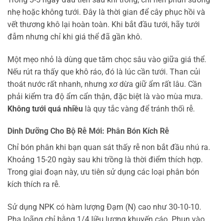
nhẹ hoặc không tưới. Đây là thời gian để cây phục hồi và
vết thương khô lại hoàn toàn. Khi bắt đầu tưới, hãy tưới
đẫm nhưng chỉ khi giá thể đã gần khô.
Một mẹo nhỏ là dùng que tăm chọc sâu vào giữa giá thể.
Nếu rút ra thấy que khô ráo, đó là lúc cần tưới. Than củi
thoát nước rất nhanh, nhưng xơ dừa giữ ẩm rất lâu. Cần
phải kiểm tra độ ẩm cẩn thận, đặc biệt là vào mùa mưa.
Không tưới quá nhiều
là quy tắc vàng để tránh thối rễ.
Dinh Dưỡng Cho Bộ Rễ Mới: Phân Bón Kích Rễ
Chỉ bón phân khi bạn quan sát thấy rễ non bắt đầu nhú ra.
Khoảng 15-20 ngày sau khi trồng là thời điểm thích hợp.
Trong giai đoạn này, ưu tiên sử dụng các loại phân bón
kích thích ra rễ.
Sử dụng NPK có hàm lượng Đạm (N) cao như 30-10-10.
Pha loãng chỉ bằng 1/4 liều lượng khuyến cáo. Phun vào