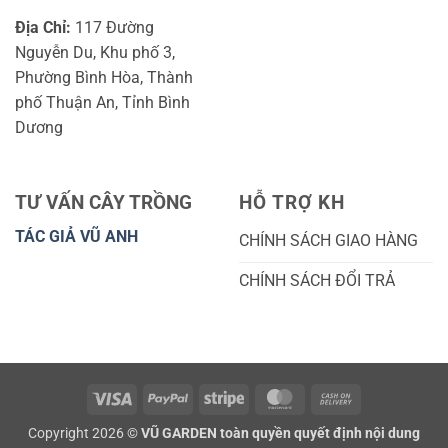
Địa Chỉ:
117 Đường
Nguyễn Du, Khu phố 3,
Phường Bình Hòa, Thành
phố Thuận An, Tỉnh Bình
Dương
TƯ VẤN CÂY TRỒNG
HỖ TRỢ KH
TÁC GIẢ VŨ ANH
CHÍNH SÁCH GIAO HÀNG
CHÍNH SÁCH ĐỔI TRẢ
Visa
PayPal
Stripe
MasterCard
Cash
On
Copyright 2026 ©
VŨ GARDEN toàn quyền quyết định nội dung
Delivery