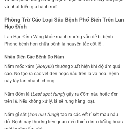
và phát triển giả hành mới.
Phòng Trừ Các Loại Sâu Bệnh Phổ Biến Trên Lan
Hạc Đỉnh
Lan Hạc Đỉnh Vàng khỏe mạnh nhưng vẫn dễ bị bệnh.
Phòng bệnh hơn chữa bệnh là nguyên tắc cốt lõi.
Nhận Diện Các Bệnh Do Nấm
Nấm mốc xám (
Botrytis
) thường xuất hiện khi độ ẩm quá
cao. Nó tạo ra các vết đen hoặc nâu trên lá và hoa. Bệnh
này lây lan nhanh chóng.
Nấm đốm lá (
Leaf spot fungi
) gây ra đốm nâu hoặc đen
trên lá. Nếu không xử lý, lá sẽ rụng hàng loạt.
Nấm gỉ sắt (
Iron rust fungi
) tạo ra các vết rỉ sét màu nâu
đỏ. Bệnh này thường liên quan đến thiếu dinh dưỡng hoặc
môi trường ẩm ướt.