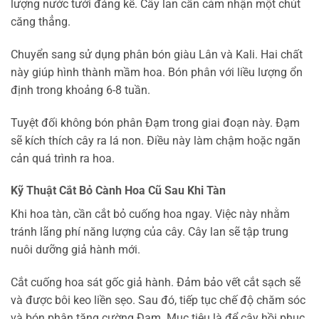
lượng nước tưới đáng kể. Cây lan cần cảm nhận một chút
căng thẳng.
Chuyển sang sử dụng phân bón giàu Lân và Kali. Hai chất
này giúp hình thành mầm hoa. Bón phân với liều lượng ổn
định trong khoảng 6-8 tuần.
Tuyệt đối không bón phân Đạm trong giai đoạn này. Đạm
sẽ kích thích cây ra lá non. Điều này làm chậm hoặc ngăn
cản quá trình ra hoa.
Kỹ Thuật Cắt Bỏ Cành Hoa Cũ Sau Khi Tàn
Khi hoa tàn, cần cắt bỏ cuống hoa ngay. Việc này nhằm
tránh lãng phí năng lượng của cây. Cây lan sẽ tập trung
nuôi dưỡng giả hành mới.
Cắt cuống hoa sát gốc giả hành. Đảm bảo vết cắt sạch sẽ
và được bôi keo liền sẹo. Sau đó, tiếp tục chế độ chăm sóc
và bón phân tăng cường Đạm. Mục tiêu là để cây hồi phục