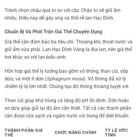
Tránh chọn chậu quá to so với cây. Chậu to sẽ giữ ẩm
nhiều. Điều này dễ gây úng và thối rễ lan Hạc Đỉnh.
Chuẩn Bị Và Phối Trộn Giá Thể Chuyên Dụng
Giá thể cần đảm bảo ba tiêu chí: Thoáng khí, thoát nước và
giữ ẩm vừa phải. Lan Hạc Đỉnh Vàng là địa lan, nên giá thể
hơi khác so với lan biểu sinh.
Hỗn hợp giá thể lý tưởng bao gồm vỏ thông, than củi, xốp
dừa, và một ít dớn (
Sphagnum moss
). Vỏ thông đã xử lý
chiếm tỷ lệ lớn nhất. Chúng tạo độ thông thoáng tuyệt vời.
Than củi giúp khử trùng và tăng độ pH ổn định. Dớn hoặc
xơ dừa giúp giữ lại độ ẩm cần thiết. Tất cả các thành phần
cần được rửa sạch và ngâm nước vôi trong để diệt khuẩn.
THÀNH PHẦN GIÁ
TỶ LỆ ƯỚC
CHỨC NĂNG CHÍNH
THỂ
TÍNH