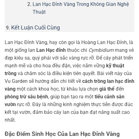
Lan Hạc Đỉnh Vàng Trong Không Gian Nghệ
Thuật
Kết Luận Cuối Cùng
Lan Hạc Đỉnh Vàng, hay còn gọi là Hoàng Lan Hạc Đỉnh, là
một giống lan
Lan Hạc đỉnh
thuộc chi
Cymbidium
mang vẻ
đẹp kiêu sa, quý phái với sắc vàng rực rỡ. Để cây phát triển
mạnh mẽ và cho hoa đều đặn, việc nắm vững
kỹ thuật
trồng
và chăm sóc là điều kiện tiên quyết. Bài viết này của
Vu Garden sẽ hướng dẫn chi tiết về
cách trồng lan hạc đỉnh
vàng
một cách khoa học, từ khâu lựa chọn
giá thể
đến
phòng trừ sâu bệnh
, giúp bạn tạo ra một
tiểu cảnh sân
vườn
rực rỡ. Đây là những kinh nghiệm thực tiễn được đúc
kết tại vườn, đảm bảo cây lan của bạn đạt năng suất cao
nhất.
Đặc Điểm Sinh Học Của Lan Hạc Đỉnh Vàng