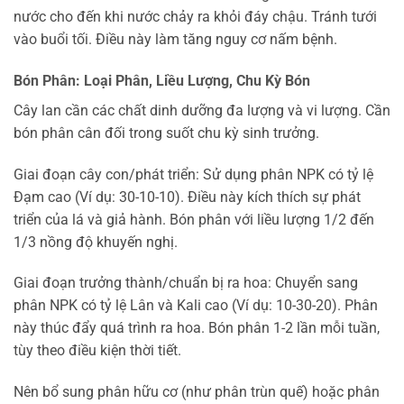
nước cho đến khi nước chảy ra khỏi đáy chậu. Tránh tưới
vào buổi tối. Điều này làm tăng nguy cơ nấm bệnh.
Bón Phân: Loại Phân, Liều Lượng, Chu Kỳ Bón
Cây lan cần các chất dinh dưỡng đa lượng và vi lượng. Cần
bón phân cân đối trong suốt chu kỳ sinh trưởng.
Giai đoạn cây con/phát triển: Sử dụng phân NPK có tỷ lệ
Đạm cao (Ví dụ: 30-10-10). Điều này kích thích sự phát
triển của lá và giả hành. Bón phân với liều lượng 1/2 đến
1/3 nồng độ khuyến nghị.
Giai đoạn trưởng thành/chuẩn bị ra hoa: Chuyển sang
phân NPK có tỷ lệ Lân và Kali cao (Ví dụ: 10-30-20). Phân
này thúc đẩy quá trình ra hoa. Bón phân 1-2 lần mỗi tuần,
tùy theo điều kiện thời tiết.
Nên bổ sung phân hữu cơ (như phân trùn quế) hoặc phân