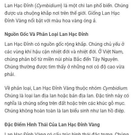
Lan Hạc Đỉnh (
Cymbidium
) là một chi lan phổ biến. Chúng
được ưa chuộng khắp nơi trên thế giới. Giống Lan Hạc
Đỉnh Vàng nổi bật với màu hoa vàng óng ả.
Nguồn Gốc Và Phân Loại Lan Hạc Đỉnh
Lan Hạc Đỉnh có nguồn gốc rộng khắp. Chúng chủ yếu ở
các vùng khí hậu cận nhiệt đới và nhiệt đới. Ở Việt Nam,
chúng phân bố từ miền núi phía Bắc đến Tây Nguyên.
Chúng thường được tìm thấy ở những nơi có độ cao vừa
phải.
Về phân loại, Lan Hạc Đỉnh Vàng thuộc nhóm
Cymbidium
.
Chúng là loại lan địa lan hoặc bán địa lan. Đặc tính này có
nghĩa là chúng sống trên đất hoặc trên các khúc gỗ mục.
Chúng không hoàn toàn là lan biểu sinh như lan hồ điệp.
Đặc Điểm Hình Thái Của Lan Hạc Đỉnh Vàng
Lan Hạc Đỉnh Vàng có cấu trúc hình thái đặc trưng. Chúng