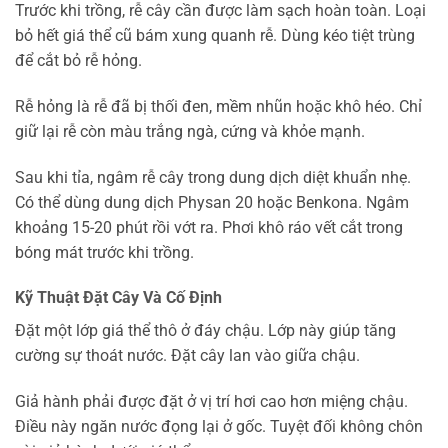
Trước khi trồng, rễ cây cần được làm sạch hoàn toàn. Loại
bỏ hết giá thể cũ bám xung quanh rễ. Dùng kéo tiệt trùng
để cắt bỏ rễ hỏng.
Rễ hỏng là rễ đã bị thối đen, mềm nhũn hoặc khô héo. Chỉ
giữ lại rễ còn màu trắng ngà, cứng và khỏe mạnh.
Sau khi tỉa, ngâm rễ cây trong dung dịch diệt khuẩn nhẹ.
Có thể dùng dung dịch Physan 20 hoặc Benkona. Ngâm
khoảng 15-20 phút rồi vớt ra. Phơi khô ráo vết cắt trong
bóng mát trước khi trồng.
Kỹ Thuật Đặt Cây Và Cố Định
Đặt một lớp giá thể thô ở đáy chậu. Lớp này giúp tăng
cường sự thoát nước. Đặt cây lan vào giữa chậu.
Giả hành phải được đặt ở vị trí hơi cao hơn miệng chậu.
Điều này ngăn nước đọng lại ở gốc. Tuyệt đối không chôn