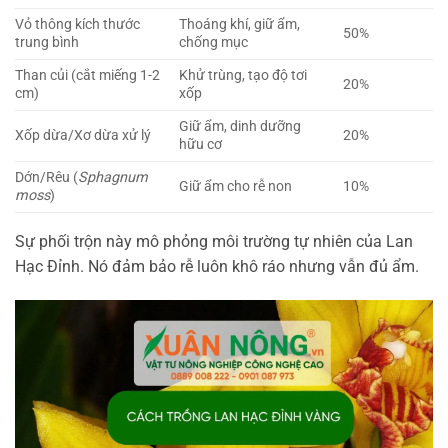
Vỏ thông kích thước
Thoáng khí, giữ ẩm,
50%
trung bình
chống mục
Than củi (cắt miếng 1-2
Khử trùng, tạo độ tơi
20%
cm)
xốp
Giữ ẩm, dinh dưỡng
Xốp dừa/Xơ dừa xử lý
20%
hữu cơ
Dớn/Rêu (
Sphagnum
Giữ ẩm cho rễ non
10%
moss
)
Sự phối trộn này mô phỏng môi trường tự nhiên của Lan
Hạc Đỉnh. Nó đảm bảo rễ luôn khô ráo nhưng vẫn đủ ẩm.