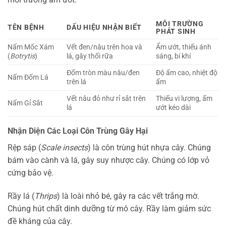
MÔI TRƯỜNG
TÊN BỆNH
DẤU HIỆU NHẬN BIẾT
PHÁT SINH
Nấm Mốc Xám
Vết đen/nâu trên hoa và
Ẩm ướt, thiếu ánh
(
Botrytis
)
lá, gây thối rữa
sáng, bí khí
Đốm tròn màu nâu/đen
Độ ẩm cao, nhiệt độ
Nấm Đốm Lá
trên lá
ấm
Vết nâu đỏ như rỉ sắt trên
Thiếu vi lượng, ẩm
Nấm Gỉ Sắt
lá
ướt kéo dài
Nhận Diện Các Loại Côn Trùng Gây Hại
Rệp sáp (
Scale insects
) là côn trùng hút nhựa cây. Chúng
bám vào cành và lá, gây suy nhược cây. Chúng có lớp vỏ
cứng bảo vệ.
Rầy lá (
Thrips
) là loài nhỏ bé, gây ra các vết trắng mờ.
Chúng hút chất dinh dưỡng từ mô cây. Rầy làm giảm sức
đề kháng của cây.