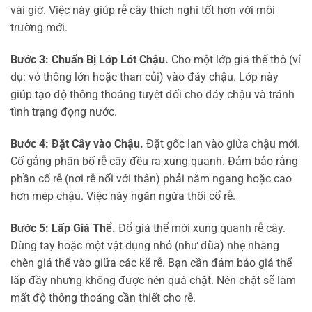
vài giờ. Việc này giúp rễ cây thích nghi tốt hơn với môi
trường mới.
Bước 3: Chuẩn Bị Lớp Lót Chậu.
Cho một lớp giá thể thô (ví
dụ: vỏ thông lớn hoặc than củi) vào đáy chậu. Lớp này
giúp tạo độ thông thoáng tuyệt đối cho đáy chậu và tránh
tình trạng đọng nước.
Bước 4: Đặt Cây vào Chậu.
Đặt gốc lan vào giữa chậu mới.
Cố gắng phân bố rễ cây đều ra xung quanh. Đảm bảo rằng
phần cổ rễ (nơi rễ nối với thân) phải nằm ngang hoặc cao
hơn mép chậu. Việc này ngăn ngừa thối cổ rễ.
Bước 5: Lấp Giá Thể.
Đổ giá thể mới xung quanh rễ cây.
Dùng tay hoặc một vật dụng nhỏ (như đũa) nhẹ nhàng
chèn giá thể vào giữa các kẽ rễ. Bạn cần đảm bảo giá thể
lấp đầy nhưng không được nén quá chặt. Nén chặt sẽ làm
mất độ thông thoáng cần thiết cho rễ.