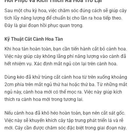
Hồi Phục và Kích Thích Ra Hoa Trở Lại
Sau một chu kỳ hoa, việc chăm sóc đúng cách sẽ giúp cây
tích lũy năng lượng để chuẩn bị cho lần ra hoa tiếp theo.
Đây là giai đoạn hồi phục quan trọng.
Kỹ Thuật Cắt Cành Hoa Tàn
Khi hoa tàn hoàn toàn, bạn cần tiến hành cắt bỏ cành hoa.
Việc này giúp cây không lãng phí năng lượng vào cành đã
hết nhiệm vụ. Xác định mắt ngủ còn lại trên cành hoa.
Dùng kéo đã khử trùng cắt cành hoa từ trên xuống khoảng
2cm phía trên mắt ngủ thứ hai hoặc thứ ba. Từ những mắt
ngủ này, cành hoa mới có thể mọc ra. Việc này giúp kích
thích ra cành hoa mới trong tương lai.
Nếu cành hoa đã khô héo hoàn toàn, bạn nên cắt sát gốc.
Việc này sẽ khuyến khích cây tập trung phát triển lá và rễ
mới. Cây cần được chăm sóc đặc biệt trong giai đoạn này.