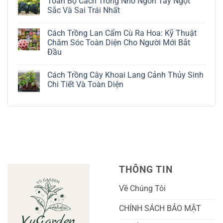
Toàn Bộ Cách Trồng Nho Ngón Tay Ngọt
Cây
bình
Đô
luận
Sắc Và Sai Trái Nhất
La
ở
Trắng:
Cách
Không
Kỹ
Trồng
có
Cách Trồng Lan Cẩm Cù Ra Hoa: Kỹ Thuật
Thuật
Địa
bình
Chăm
Lan
luận
Chăm Sóc Toàn Diện Cho Người Mới Bắt
Sóc
Tứ
ở
Đầu
Lá
Thời:
Toàn
Bạc
Hướng
Bộ
Không
Tinh
Dẫn
Cách
có
Tế
Chi
Trồng
Cách Trồng Cây Khoai Lang Cảnh Thủy Sinh
bình
Tiết
Nho
luận
Chi Tiết Và Toàn Diện
Trồng
Ngón
ở
Và
Tay
Cách
Không
Chăm
Ngọt
Trồng
có
Sóc
Sắc
Lan
bình
A-
Và
Cẩm
luận
Z
Sai
Cù
ở
Trái
Ra
Cách
Nhất
Hoa:
Trồng
Kỹ
Cây
Thuật
Khoai
Chăm
Lang
Sóc
Cảnh
Toàn
Thủy
THÔNG TIN
Diện
Sinh
Cho
Chi
Người
Tiết
Về Chúng Tôi
Mới
Và
Bắt
Toàn
Đầu
Diện
CHÍNH SÁCH BẢO MẬT