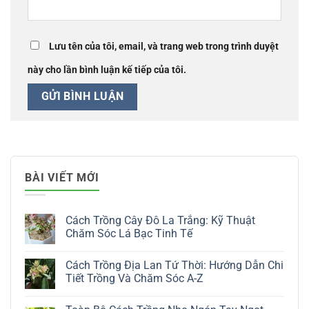
Lưu tên của tôi, email, và trang web trong trình duyệt
này cho lần bình luận kế tiếp của tôi.
BÀI VIẾT MỚI
Cách Trồng Cây Đô La Trắng: Kỹ Thuật
Chăm Sóc Lá Bạc Tinh Tế
Không
có
Cách Trồng Địa Lan Tứ Thời: Hướng Dẫn Chi
bình
luận
Tiết Trồng Và Chăm Sóc A-Z
ở
Cách
Không
Trồng
có