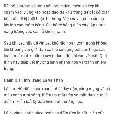
Rễ thối thường có màu nâu hoặc đen, mềm và xẹp khi
chạm vào. Dùng kéo hoặc dao đã khử trùng để cắt bỏ toàn
bộ phần rễ bị thối hoặc hư hỏng. Việc này ngăn chặn sự
lây lan của mầm bệnh. Cắt bỏ rễ hỏng giúp cây tập trung
năng lượng vào các rễ khỏe mạnh.
Sau khi cắt, hãy để vết cắt khô ráo hoàn toàn trong không
khí khoảng vài giờ. Bạn có thể sử dụng bột quế hoặc các
loại thuốc sát khuẩn chuyên dụng để bôi vào vết cắt. Quá
trình này giúp vết thương lành nhanh hơn và tránh nhiễm
trùng.
Đánh Giá Tình Trạng Lá và Thân
Lá Lan Hồ Điệp khỏe mạnh phải dày dặn, căng mọng và có
màu xanh tươi sáng. Kiểm tra mặt trên và mặt dưới của lá
để tìm kiếm bất kỳ dấu hiệu bất thường nào.
Lá bị vàng, nhăn nheo hoặc có đốm đen là dấu hiệu của