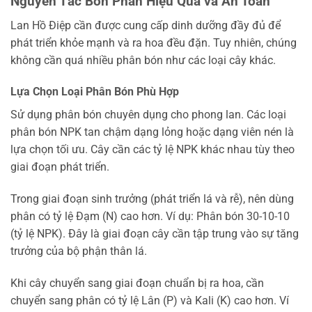
Nguyên Tắc Bón Phân Hiệu Quả và An Toàn
Lan Hồ Điệp cần được cung cấp dinh dưỡng đầy đủ để
phát triển khỏe mạnh và ra hoa đều đặn. Tuy nhiên, chúng
không cần quá nhiều phân bón như các loại cây khác.
Lựa Chọn Loại Phân Bón Phù Hợp
Sử dụng phân bón chuyên dụng cho phong lan. Các loại
phân bón NPK tan chậm dạng lỏng hoặc dạng viên nén là
lựa chọn tối ưu. Cây cần các tỷ lệ NPK khác nhau tùy theo
giai đoạn phát triển.
Trong giai đoạn sinh trưởng (phát triển lá và rễ), nên dùng
phân có tỷ lệ Đạm (N) cao hơn. Ví dụ: Phân bón 30-10-10
(tỷ lệ NPK). Đây là giai đoạn cây cần tập trung vào sự tăng
trưởng của bộ phận thân lá.
Khi cây chuyển sang giai đoạn chuẩn bị ra hoa, cần
chuyển sang phân có tỷ lệ Lân (P) và Kali (K) cao hơn. Ví