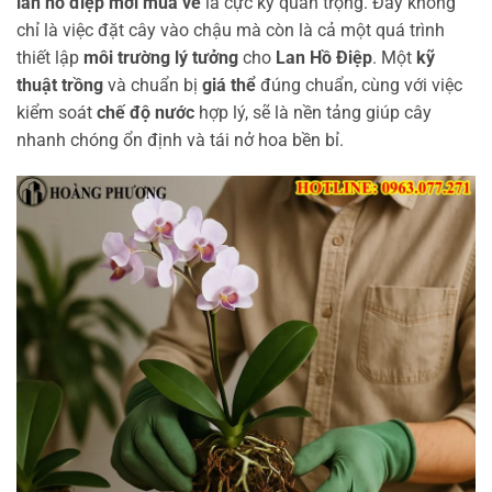
lan hồ điệp mới mua về
là cực kỳ quan trọng. Đây không
chỉ là việc đặt cây vào chậu mà còn là cả một quá trình
thiết lập
môi trường lý tưởng
cho
Lan Hồ Điệp
. Một
kỹ
thuật trồng
và chuẩn bị
giá thể
đúng chuẩn, cùng với việc
kiểm soát
chế độ nước
hợp lý, sẽ là nền tảng giúp cây
nhanh chóng ổn định và tái nở hoa bền bỉ.