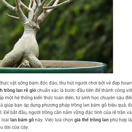
ài thực vật sống bám độc đáo, thu hút người chơi bởi vẻ đẹp hoa
h trồng lan rễ gió
chuẩn xác là bước đầu tiên để thành công vớ
cấp một hệ thống kiến thức toàn diện, từ sinh học chuyên sâu đế
u là giúp bạn áp dụng phương pháp trồng lan bám gỗ hiệu quả, 
. Để bắt đầu, người trồng cần nắm vững đặc tính của rễ trần và
 loài
lan bám gỗ
này. Việc lựa chọn
giá thể trồng lan
phù hợp là
âu dài của cây.