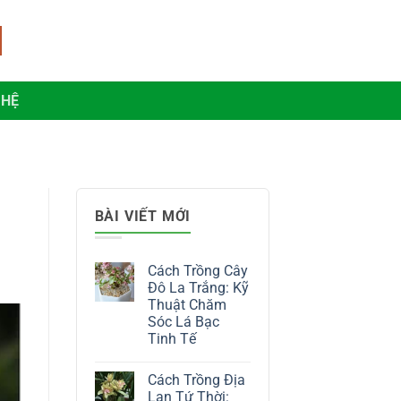
 HỆ
BÀI VIẾT MỚI
Cách Trồng Cây
Đô La Trắng: Kỹ
Thuật Chăm
Sóc Lá Bạc
Tinh Tế
Không
có
Cách Trồng Địa
bình
luận
Lan Tứ Thời: