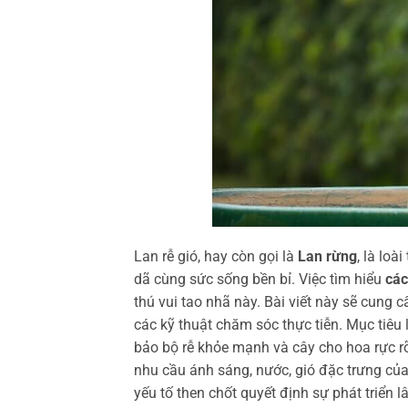
Lan rễ gió, hay còn gọi là
Lan rừng
, là lo
dã cùng sức sống bền bỉ. Việc tìm hiểu
các
thú vui tao nhã này. Bài viết này sẽ cung 
các kỹ thuật chăm sóc thực tiễn. Mục tiê
bảo bộ rễ khỏe mạnh và cây cho hoa rực rỡ
nhu cầu ánh sáng, nước, gió đặc trưng của
yếu tố then chốt quyết định sự phát triển l