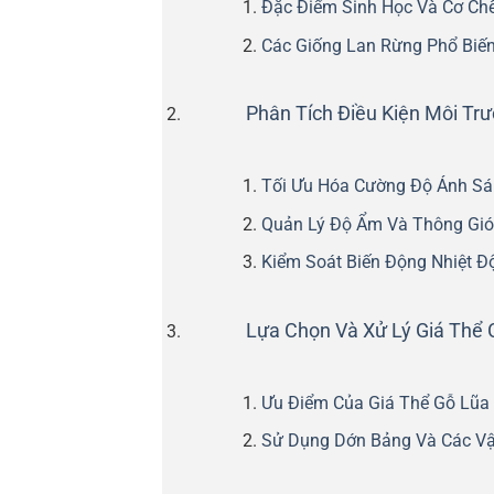
Đặc Điểm Sinh Học Và Cơ Ch
Các Giống Lan Rừng Phổ Biến
Phân Tích Điều Kiện Môi Tr
Tối Ưu Hóa Cường Độ Ánh S
Quản Lý Độ Ẩm Và Thông Gió
Kiểm Soát Biến Động Nhiệt Đ
Lựa Chọn Và Xử Lý Giá Thể
Ưu Điểm Của Giá Thể Gỗ Lũa
Sử Dụng Dớn Bảng Và Các Vậ