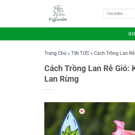
Bỏ
qua
Tìm
kiếm:
nội
dung
GI
Trang Chủ
»
TIN TỨC
»
Cách Trồng Lan Rễ
Cách Trồng Lan Rễ Gió:
Lan Rừng