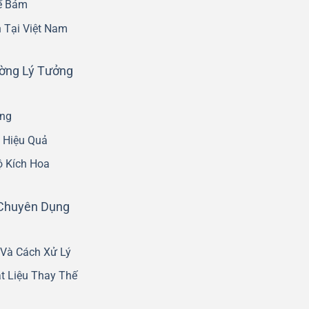
ế Bám
 Tại Việt Nam
ường Lý Tưởng
áng
 Hiệu Quả
ộ Kích Hoa
 Chuyên Dụng
 Và Cách Xử Lý
t Liệu Thay Thế