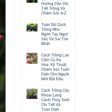
ở
Hướng Dẫn Chi
Cách
Trồng
Tiết Trồng Và
Cây
Chăm Sóc A-Z
Đô
La
Không
Trắng:
có
Kỹ
Toàn Bộ Cách
bình
Thuật
luận
Trồng Nho
Chăm
ở
Sóc
Ngón Tay Ngọt
Cách
Lá
Trồng
Sắc Và Sai Trái
Bạc
Địa
Tinh
Nhất
Lan
Tế
Tứ
Không
Thời:
có
Hướng
Cách Trồng Lan
bình
Dẫn
luận
Cẩm Cù Ra
Chi
ở
Tiết
Hoa: Kỹ Thuật
Toàn
Trồng
Bộ
Chăm Sóc Toàn
Và
Cách
Chăm
Diện Cho Người
Trồng
Sóc
Nho
Mới Bắt Đầu
A-
Ngón
Z
Không
Tay
có
Ngọt
Cách Trồng Cây
bình
Sắc
luận
Và
Khoai Lang
ở
Sai
Cảnh Thủy Sinh
Cách
Trái
Trồng
Nhất
Chi Tiết Và
Lan
Toàn Diện
Cẩm