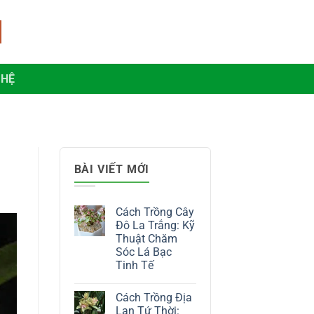
 HỆ
BÀI VIẾT MỚI
Cách Trồng Cây
Đô La Trắng: Kỹ
Thuật Chăm
Sóc Lá Bạc
Tinh Tế
Không
có
Cách Trồng Địa
bình
luận
Lan Tứ Thời: