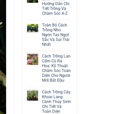
ở
Hướng Dẫn Chi
Cách
Trồng
Tiết Trồng Và
Cây
Chăm Sóc A-Z
Đô
La
Không
Trắng:
có
Kỹ
Toàn Bộ Cách
bình
Thuật
luận
Trồng Nho
Chăm
ở
Sóc
Ngón Tay Ngọt
Cách
Lá
Trồng
Sắc Và Sai Trái
Bạc
Địa
Tinh
Nhất
Lan
Tế
Tứ
Không
Thời:
có
Hướng
Cách Trồng Lan
bình
Dẫn
luận
Cẩm Cù Ra
Chi
ở
Tiết
Hoa: Kỹ Thuật
Toàn
Trồng
Bộ
Chăm Sóc Toàn
Và
Cách
Chăm
Diện Cho Người
Trồng
Sóc
Nho
Mới Bắt Đầu
A-
Ngón
Z
Không
Tay
có
Ngọt
Cách Trồng Cây
bình
Sắc
luận
Và
Khoai Lang
ở
Sai
Cảnh Thủy Sinh
Cách
Trái
Trồng
Nhất
Chi Tiết Và
Lan
Toàn Diện
Cẩm