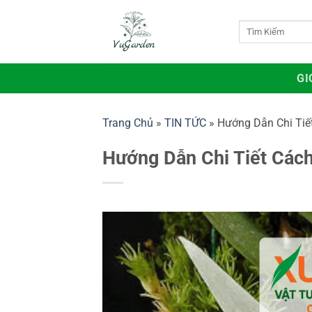
Bỏ
qua
Tìm
kiếm:
nội
dung
GI
Trang Chủ
»
TIN TỨC
»
Hướng Dẫn Chi Tiế
Hướng Dẫn Chi Tiết Cách