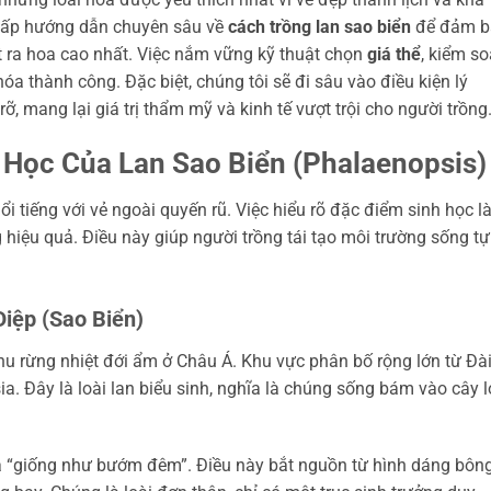
g cấp hướng dẫn chuyên sâu về
cách trồng lan sao biển
để đảm b
t ra hoa cao nhất. Việc nắm vững kỹ thuật chọn
giá thể
, kiểm so
hóa thành công. Đặc biệt, chúng tôi sẽ đi sâu vào điều kiện lý
ỡ, mang lại giá trị thẩm mỹ và kinh tế vượt trội cho người trồng
Học Của Lan Sao Biển (Phalaenopsis)
ổi tiếng với vẻ ngoài quyến rũ. Việc hiểu rõ đặc điểm sinh học l
hiệu quả. Điều này giúp người trồng tái tạo môi trường sống tự
iệp (Sao Biển)
hu rừng nhiệt đới ẩm ở Châu Á. Khu vực phân bố rộng lớn từ Đà
a. Đây là loài lan biểu sinh, nghĩa là chúng sống bám vào cây 
à “giống như bướm đêm”. Điều này bắt nguồn từ hình dáng bôn