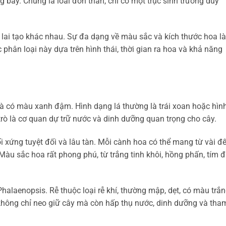
bay. Chúng là loài đơn thân, chỉ có một trục sinh trưởng duy
 lai tạo khác nhau. Sự đa dạng về màu sắc và kích thước hoa l
c phân loại này dựa trên hình thái, thời gian ra hoa và khả năng
 có màu xanh đậm. Hình dạng lá thường là trái xoan hoặc hìn
rò là cơ quan dự trữ nước và dinh dưỡng quan trọng cho cây.
i xứng tuyệt đối và lâu tàn. Mỗi cành hoa có thể mang từ vài đ
 Màu sắc hoa rất phong phú, từ trắng tinh khôi, hồng phấn, tím
Phalaenopsis. Rễ thuộc loại rễ khí, thường mập, dẹt, có màu trắ
 không chỉ neo giữ cây mà còn hấp thụ nước, dinh dưỡng và tha