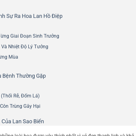
nh Sự Ra Hoa Lan Hồ Điệp
ừng Giai Đoạn Sinh Trưởng
 Và Nhiệt Độ Lý Tưởng
Từng Mùa
u Bệnh Thường Gặp
(Thối Rễ, Đốm Lá)
Côn Trùng Gây Hại
 Của Lan Sao Biển
những loài hoa được yêu thích nhất vì vẻ đẹp thanh lịch và khả