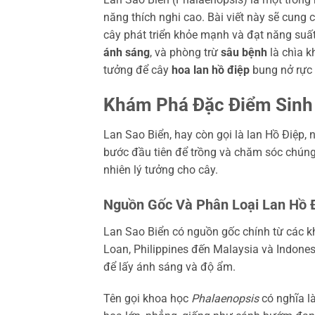
năng thích nghi cao. Bài viết này sẽ cun
cây phát triển khỏe mạnh và đạt năng suấ
ánh sáng
, và phòng trừ
sâu bệnh
là chìa k
tưởng để cây
hoa lan hồ điệp
bung nở rực r
Khám Phá Đặc Điểm Sinh 
Lan Sao Biển, hay còn gọi là lan Hồ Điệp, n
bước đầu tiên để trồng và chăm sóc chúng 
nhiên lý tưởng cho cây.
Nguồn Gốc Và Phân Loại Lan Hồ Đ
Lan Sao Biển có nguồn gốc chính từ các k
Loan, Philippines đến Malaysia và Indonesi
để lấy ánh sáng và độ ẩm.
Tên gọi khoa học
Phalaenopsis
có nghĩa l