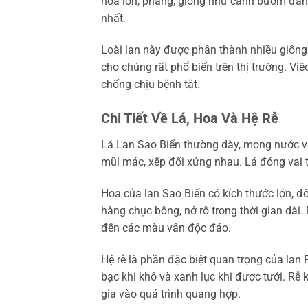
hoa lớn, phẳng, giống như cánh bướm đang 
nhất.
Loài lan này được phân thành nhiều giống
cho chúng rất phổ biến trên thị trường. Việ
chống chịu bệnh tật.
Chi Tiết Về Lá, Hoa Và Hệ Rễ
Lá Lan Sao Biển thường dày, mọng nước và
mũi mác, xếp đối xứng nhau. Lá đóng vai t
Hoa của lan Sao Biển có kích thước lớn, đố
hàng chục bông, nở rộ trong thời gian dài.
đến các màu vân độc đáo.
Hệ rễ là phần đặc biệt quan trọng của lan 
bạc khi khô và xanh lục khi được tưới. Rễ
gia vào quá trình quang hợp.