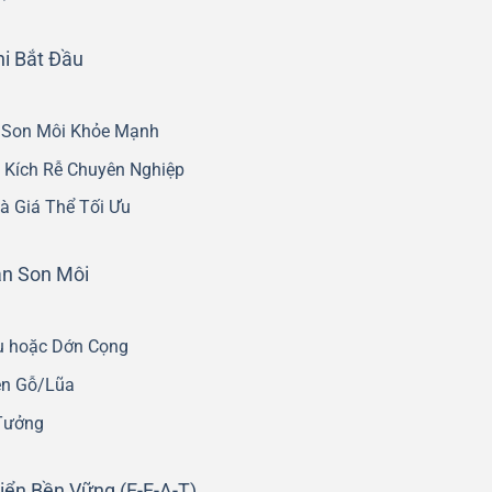
hi Bắt Đầu
n Son Môi Khỏe Mạnh
à Kích Rễ Chuyên Nghiệp
à Giá Thể Tối Ưu
an Son Môi
u hoặc Dớn Cọng
ên Gỗ/Lũa
 Tưởng
iển Bền Vững (E-E-A-T)