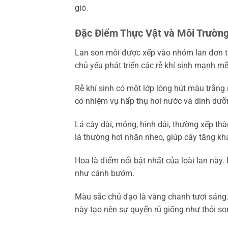
gió.
Đặc Điểm Thực Vật và Môi Trườn
Lan son môi được xếp vào nhóm lan đơn th
chủ yếu phát triển các rễ khí sinh mạnh mẽ
Rễ khí sinh có một lớp lông hút màu trắn
có nhiệm vụ hấp thụ hơi nước và dinh dưỡn
Lá cây dài, mỏng, hình dải, thường xếp t
lá thường hơi nhăn nheo, giúp cây tăng kh
Hoa là điểm nổi bật nhất của loài lan này
như cánh bướm.
Màu sắc chủ đạo là vàng chanh tươi sáng
này tạo nên sự quyến rũ giống như thỏi son