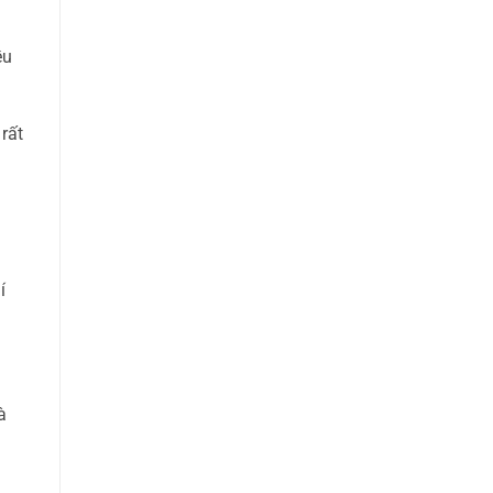
ều
rất
í
à