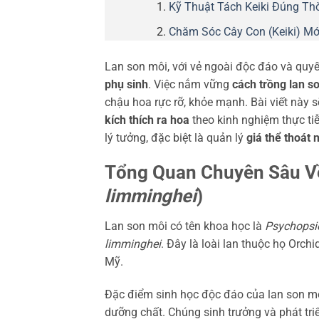
Kỹ Thuật Tách Keiki Đúng Th
Chăm Sóc Cây Con (Keiki) Mớ
Lan son môi, với vẻ ngoài độc đáo và quyế
phụ sinh
. Việc nắm vững
cách trồng lan s
chậu hoa rực rỡ, khỏe mạnh. Bài viết này s
kích thích ra hoa
theo kinh nghiệm thực ti
lý tưởng, đặc biệt là quản lý
giá thể thoát 
Tổng Quan Chuyên Sâu Về
limminghei
)
Lan son môi có tên khoa học là
Psychopsie
limminghei
. Đây là loài lan thuộc họ Orc
Mỹ.
Đặc điểm sinh học độc đáo của lan son mô
dưỡng chất. Chúng sinh trưởng và phát tr