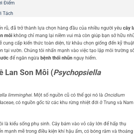
ời Điểm
i Tách
n rũ, đã trở thành lựa chọn hàng đầu của nhiều người yêu
cây l
on môi
không chỉ mang lại niềm vui mà còn giúp bạn sở hữu nh
ẽ cung cấp kiến thức toàn diện, từ khâu chọn giống đến kỹ thuậ
ễn tại vườn. Chúng tôi nhấn mạnh vào việc tạo lập môi trường s
nước
để ngăn ngừa
bệnh thối nhũn
nguy hiểm.
 Lan Son Môi (
Psychopsiella
lla limminghei
. Một số nguồn cũ có thể gọi nó là
Oncidium
hidaceae, có nguồn gốc từ các khu rừng nhiệt đới ở Trung và Nam
i là kiểu sống phụ sinh. Cây bám vào vỏ cây lớn để hấp thụ
iển mạnh mẽ trong điều kiện khí hậu ẩm, có bóng râm và thoáng