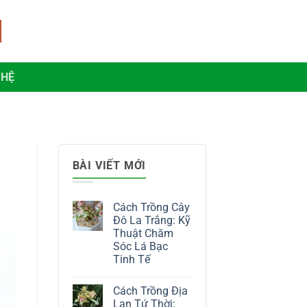
 HỆ
BÀI VIẾT MỚI
Cách Trồng Cây
Đô La Trắng: Kỹ
Thuật Chăm
Sóc Lá Bạc
Tinh Tế
Không
có
Cách Trồng Địa
bình
luận
Lan Tứ Thời: