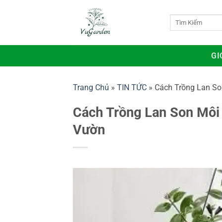
Bỏ
qua
Tìm
kiếm:
nội
dung
GI
Trang Chủ
»
TIN TỨC
»
Cách Trồng Lan So
Cách Trồng Lan Son Môi 
Vườn