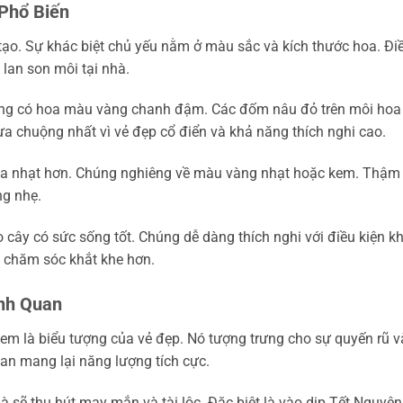
Phổ Biến
 tạo. Sự khác biệt chủ yếu nằm ở màu sắc và kích thước hoa. Đi
 lan son môi tại nhà.
ng có hoa màu vàng chanh đậm. Các đốm nâu đỏ trên môi hoa 
ưa chuộng nhất vì vẻ đẹp cổ điển và khả năng thích nghi cao.
hoa nhạt hơn. Chúng nghiêng về màu vàng nhạt hoặc kem. Thậm
ng nhẹ.
ây có sức sống tốt. Chúng dễ dàng thích nghi với điều kiện kh
ộ chăm sóc khắt khe hơn.
ảnh Quan
em là biểu tượng của vẻ đẹp. Nó tượng trưng cho sự quyến rũ v
lan mang lại năng lượng tích cực.
à sẽ thu hút may mắn và tài lộc. Đặc biệt là vào dịp Tết Nguyên