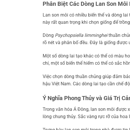
Phân Biệt Các Dòng Lan Son Môi 
Lan son môi có nhiều biến thể và dòng lai
này rất quan trọng khi chọn giống để trồng
Dòng
Psychopsiella limminghei
thuần chủ
rõ nét và phân bố đều. Đây là giống được 
Một số dòng lai tạo khác có thể có màu 
chí, một số biến thể hiếm có thể có sắc hồ
Việc chọn dòng thuần chủng giúp đảm bảo c
hậu Việt Nam. Các dòng lai tạo cần chế đ
Ý Nghĩa Phong Thủy và Giá Trị C
Trong văn hóa Á Đông, lan son môi được x
lòng chung thủy. Sắc vàng rực rỡ của hoa 
Trưng bày lan son môi trong nhà được tin l