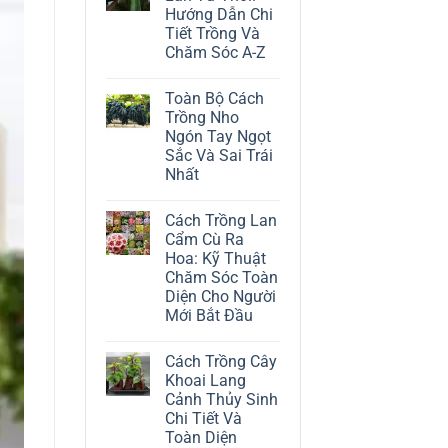
ở
Hướng Dẫn Chi
Cách
Trồng
Tiết Trồng Và
Cây
Chăm Sóc A-Z
Đô
La
Không
Trắng:
có
Kỹ
Toàn Bộ Cách
bình
Thuật
luận
Trồng Nho
Chăm
ở
Sóc
Ngón Tay Ngọt
Cách
Lá
Trồng
Sắc Và Sai Trái
Bạc
Địa
Tinh
Nhất
Lan
Tế
Tứ
Không
Thời:
có
Hướng
Cách Trồng Lan
bình
Dẫn
luận
Cẩm Cù Ra
Chi
ở
Tiết
Hoa: Kỹ Thuật
Toàn
Trồng
Bộ
Chăm Sóc Toàn
Và
Cách
Chăm
Diện Cho Người
Trồng
Sóc
Nho
Mới Bắt Đầu
A-
Ngón
Z
Không
Tay
có
Ngọt
Cách Trồng Cây
bình
Sắc
luận
Và
Khoai Lang
ở
Sai
Cảnh Thủy Sinh
Cách
Trái
Trồng
Nhất
Chi Tiết Và
Lan
Toàn Diện
Cẩm