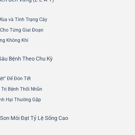
ùa và Tình Trạng Cây
Cho Từng Giai Đoạn
ng Không Khí
 Sâu Bệnh Theo Chu Kỳ
t” Để Đón Tết
 Trị Bệnh Thối Nhũn
nh Hại Thường Gặp
Son Môi Đạt Tỷ Lệ Sống Cao