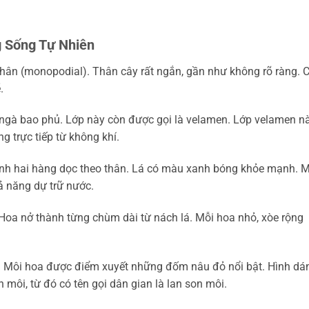
g Sống Tự Nhiên
ân (monopodial). Thân cây rất ngắn, gần như không rõ ràng. 
.
g ngà bao phủ. Lớp này còn được gọi là velamen. Lớp velamen n
g trực tiếp từ không khí.
hành hai hàng dọc theo thân. Lá có màu xanh bóng khỏe mạnh. 
ả năng dự trữ nước.
. Hoa nở thành từng chùm dài từ nách lá. Mỗi hoa nhỏ, xòe rộng
. Môi hoa được điểm xuyết những đốm nâu đỏ nổi bật. Hình dá
 môi, từ đó có tên gọi dân gian là lan son môi.