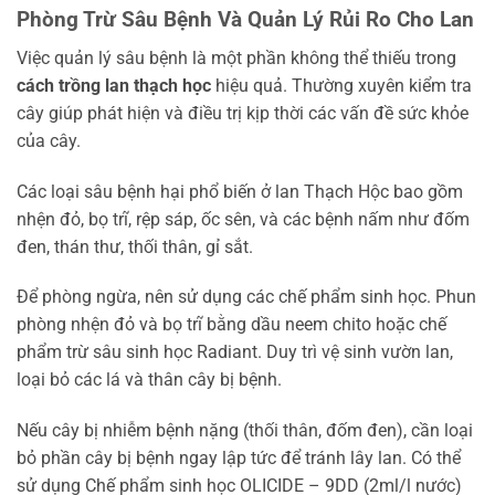
Phòng Trừ Sâu Bệnh Và Quản Lý Rủi Ro Cho Lan
Việc quản lý sâu bệnh là một phần không thể thiếu trong
cách trồng lan thạch học
hiệu quả. Thường xuyên kiểm tra
cây giúp phát hiện và điều trị kịp thời các vấn đề sức khỏe
của cây.
Các loại sâu bệnh hại phổ biến ở lan Thạch Hộc bao gồm
nhện đỏ, bọ trĩ, rệp sáp, ốc sên, và các bệnh nấm như đốm
đen, thán thư, thối thân, gỉ sắt.
Để phòng ngừa, nên sử dụng các chế phẩm sinh học. Phun
phòng nhện đỏ và bọ trĩ bằng dầu neem chito hoặc chế
phẩm trừ sâu sinh học Radiant. Duy trì vệ sinh vườn lan,
loại bỏ các lá và thân cây bị bệnh.
Nếu cây bị nhiễm bệnh nặng (thối thân, đốm đen), cần loại
bỏ phần cây bị bệnh ngay lập tức để tránh lây lan. Có thể
sử dụng Chế phẩm sinh học OLICIDE – 9DD (2ml/l nước)