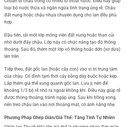
Chuẩn bị chậu trồng có nhiều lỗ thoát nước. Điều này giúp
loại bỏ nước thừa và ngăn ngừa tình trạng úng rễ. Chậu
đất nung hoặc chậu nhựa chuyên dụng cho lan đều phù
hợp.
Đầu tiên, rải một lớp mỏng viên đất nung hoặc than củi
nhỏ dưới đáy chậu. Lớp này có chức năng tạo độ thông
thoáng. Sau đó, thêm một lớp vỏ thông hoặc dớn (xơ dừa)
lên trên.
Tiếp theo, đặt gốc lan (hoặc cây con) vào vị trí trung tâm
của chậu. Cố định tạm thời cây bằng dây buộc hoặc kẹp.
Lắp thêm giá thể xung quanh gốc lan. Lưu ý, nên để
khoảng 1/3 bộ rễ nhô ra ngoài không khí. Điều này giúp rễ
được thông thoáng, tránh ngập úng. Sau khi trồng xong,
nên treo chậu lan vào nơi thoáng mát, có ánh nắng nhẹ.
Phương Pháp Ghép Giàn/Giá Thể: Tăng Tính Tự Nhiên
Ghép lan Thạch Hộc lên giá thể là phương pháp đơn giản