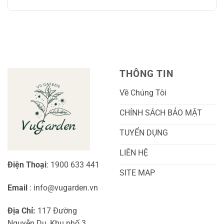
Chăm
Ngọt
Trồng
có
Sóc
Sắc
Lan
bình
A-
Và
Cẩm
luận
Z
Sai
Cù
ở
Trái
Ra
Cách
Nhất
Hoa:
Trồng
Kỹ
Cây
Thuật
Khoai
Chăm
Lang
Sóc
Cảnh
Toàn
Thủy
THÔNG TIN
Diện
Sinh
Cho
Chi
Người
Tiết
Về Chúng Tôi
Mới
Và
Bắt
Toàn
Đầu
Diện
CHÍNH SÁCH BẢO MẬT
TUYỂN DỤNG
LIÊN HỆ
Điện Thoại
: 1900 633 441
SITE MAP
Email
: info@vugarden.vn
Địa Chỉ:
117 Đường
Nguyễn Du, Khu phố 3,