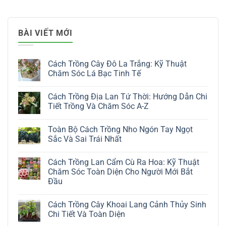
BÀI VIẾT MỚI
Cách Trồng Cây Đô La Trắng: Kỹ Thuật
Chăm Sóc Lá Bạc Tinh Tế
Không
có
Cách Trồng Địa Lan Tứ Thời: Hướng Dẫn Chi
bình
luận
Tiết Trồng Và Chăm Sóc A-Z
ở
Cách
Không
Trồng
có
Toàn Bộ Cách Trồng Nho Ngón Tay Ngọt
Cây
bình
Đô
luận
Sắc Và Sai Trái Nhất
La
ở
Trắng:
Cách
Không
Kỹ
Trồng
có
Cách Trồng Lan Cẩm Cù Ra Hoa: Kỹ Thuật
Thuật
Địa
bình
Chăm
Lan
luận
Chăm Sóc Toàn Diện Cho Người Mới Bắt
Sóc
Tứ
ở
Đầu
Lá
Thời:
Toàn
Bạc
Hướng
Bộ
Không
Tinh
Dẫn
Cách
có
Tế
Chi
Trồng
Cách Trồng Cây Khoai Lang Cảnh Thủy Sinh
bình
Tiết
Nho
luận
Chi Tiết Và Toàn Diện
Trồng
Ngón
ở
Và
Tay
Cách
Không