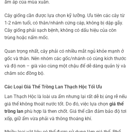
ấm áp của mùa xuân.
Cây giống cần được lựa chọn kỹ lưỡng. Ưu tiên các cây từ
1-2 năm tuổi, có thân/nhánh cứng cáp, không bị dập gãy.
Cây giống phải sạch bệnh, không có dấu hiệu của côn
trùng hoặc nấm mốc.
Quan trọng nhất, cây phải có nhiều mắt ngủ khỏe mạnh ở
gốc và thân. Nên nhóm các gốc/nhánh có cùng kích thước
và độ non – già vào cùng một chậu để dễ dàng quản lý và
chăm sóc đồng bộ.
Các Loại Giá Thể Trồng Lan Thạch Hộc Tối Ưu
Lan Thạch Hộc là loài ưa ẩm nhưng lại rất dễ bị úng rễ nếu
giá thể không thoát nước tốt. Do đó, việc lựa chọn
giá thể
trồng lan
phù hợp là then chốt. Giá thể cần đảm bảo độ tơi
xốp, giữ ẩm vừa phải và thông thoáng khí.
Nhiều loại vật liệu có thể được sử dụng làm giá thể. Phổ