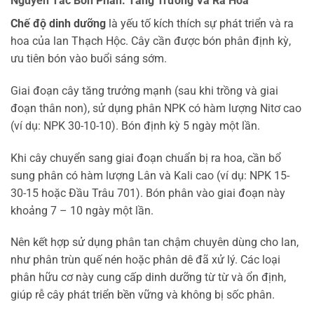
Nguyên Tắc Bón Phân: Tăng Trưởng Và Ra Hoa
Chế độ dinh dưỡng
là yếu tố kích thích sự phát triển và ra
hoa của lan Thạch Hộc. Cây cần được bón phân định kỳ,
ưu tiên bón vào buổi sáng sớm.
Giai đoạn cây tăng trưởng mạnh (sau khi trồng và giai
đoạn thân non), sử dụng phân NPK có hàm lượng Nitơ cao
(ví dụ: NPK 30-10-10). Bón định kỳ 5 ngày một lần.
Khi cây chuyển sang giai đoạn chuẩn bị ra hoa, cần bổ
sung phân có hàm lượng Lân và Kali cao (ví dụ: NPK 15-
30-15 hoặc Đầu Trâu 701). Bón phân vào giai đoạn này
khoảng 7 – 10 ngày một lần.
Nên kết hợp sử dụng phân tan chậm chuyên dùng cho lan,
như phân trùn quế nén hoặc phân dê đã xử lý. Các loại
phân hữu cơ này cung cấp dinh dưỡng từ từ và ổn định,
giúp rễ cây phát triển bền vững và không bị sốc phân.