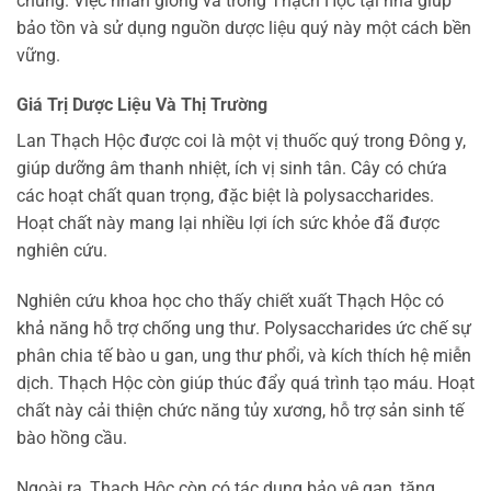
chủng. Việc nhân giống và trồng Thạch Hộc tại nhà giúp
bảo tồn và sử dụng nguồn dược liệu quý này một cách bền
vững.
Giá Trị Dược Liệu Và Thị Trường
Lan Thạch Hộc được coi là một vị thuốc quý trong Đông y,
giúp dưỡng âm thanh nhiệt, ích vị sinh tân. Cây có chứa
các hoạt chất quan trọng, đặc biệt là polysaccharides.
Hoạt chất này mang lại nhiều lợi ích sức khỏe đã được
nghiên cứu.
Nghiên cứu khoa học cho thấy chiết xuất Thạch Hộc có
khả năng hỗ trợ chống ung thư. Polysaccharides ức chế sự
phân chia tế bào u gan, ung thư phổi, và kích thích hệ miễn
dịch. Thạch Hộc còn giúp thúc đẩy quá trình tạo máu. Hoạt
chất này cải thiện chức năng tủy xương, hỗ trợ sản sinh tế
bào hồng cầu.
Ngoài ra, Thạch Hộc còn có tác dụng bảo vệ gan, tăng