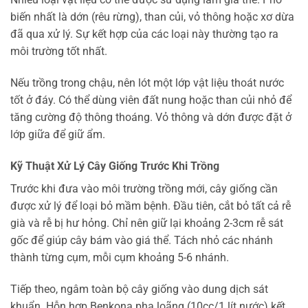
biến nhất là dớn (rêu rừng), than củi, vỏ thông hoặc xơ dừa
đã qua xử lý. Sự kết hợp của các loại này thường tạo ra
môi trường tốt nhất.
Nếu trồng trong chậu, nên lót một lớp vật liệu thoát nước
tốt ở đáy. Có thể dùng viên đất nung hoặc than củi nhỏ để
tăng cường độ thông thoáng. Vỏ thông và dớn được đặt ở
lớp giữa để giữ ẩm.
Kỹ Thuật Xử Lý Cây Giống Trước Khi Trồng
Trước khi đưa vào môi trường trồng mới, cây giống cần
được xử lý để loại bỏ mầm bệnh. Đầu tiên, cắt bỏ tất cả rễ
già và rễ bị hư hỏng. Chỉ nên giữ lại khoảng 2-3cm rễ sát
gốc để giúp cây bám vào giá thể. Tách nhỏ các nhánh
thành từng cụm, mỗi cụm khoảng 5-6 nhánh.
Tiếp theo, ngâm toàn bộ cây giống vào dung dịch sát
khuẩn. Hỗn hợp Benkona pha loãng (10cc/1 lít nước) kết