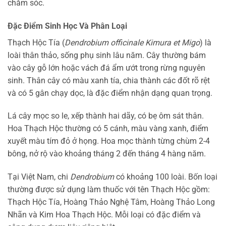
chăm sóc.
Đặc Điểm Sinh Học Và Phân Loại
Thạch Hộc Tía (
Dendrobium officinale Kimura et Migo
) là
loài thân thảo, sống phụ sinh lâu năm. Cây thường bám
vào cây gỗ lớn hoặc vách đá ẩm ướt trong rừng nguyên
sinh. Thân cây có màu xanh tía, chia thành các đốt rõ rệt
và có 5 gân chạy dọc, là đặc điểm nhận dạng quan trọng.
Lá cây mọc so le, xếp thành hai dãy, có bẹ ôm sát thân.
Hoa Thạch Hộc thường có 5 cánh, màu vàng xanh, điểm
xuyết màu tím đỏ ở họng. Hoa mọc thành từng chùm 2-4
bông, nở rộ vào khoảng tháng 2 đến tháng 4 hàng năm.
Tại Việt Nam, chi
Dendrobium
có khoảng 100 loài. Bốn loại
thường được sử dụng làm thuốc với tên Thạch Hộc gồm:
Thạch Hộc Tía, Hoàng Thảo Nghệ Tâm, Hoàng Thảo Long
Nhãn và Kim Hoa Thạch Hộc. Mỗi loại có đặc điểm và