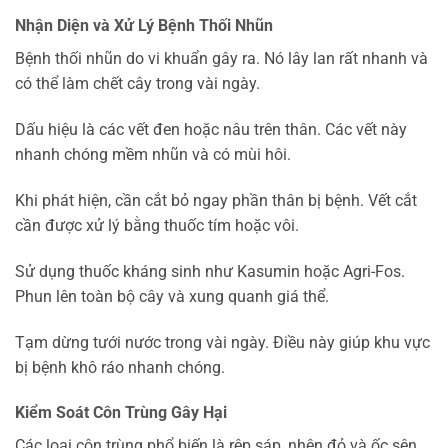
Nhận Diện và Xử Lý Bệnh Thối Nhũn
Bệnh thối nhũn do vi khuẩn gây ra. Nó lây lan rất nhanh và
có thể làm chết cây trong vài ngày.
Dấu hiệu là các vết đen hoặc nâu trên thân. Các vết này
nhanh chóng mềm nhũn và có mùi hôi.
Khi phát hiện, cần cắt bỏ ngay phần thân bị bệnh. Vết cắt
cần được xử lý bằng thuốc tím hoặc vôi.
Sử dụng thuốc kháng sinh như Kasumin hoặc Agri-Fos.
Phun lên toàn bộ cây và xung quanh giá thể.
Tạm dừng tưới nước trong vài ngày. Điều này giúp khu vực
bị bệnh khô ráo nhanh chóng.
Kiểm Soát Côn Trùng Gây Hại
Các loại côn trùng phổ biến là rệp sáp, nhện đỏ và ốc sên.