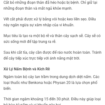
Cắt bỏ những đoạn thân đã héo hoặc bị bệnh. Chỉ giữ lại
những đoạn thân và mắt ngủ khỏe mạnh.
Vết cắt phải được xử lý bằng vôi hoặc keo liền sẹo. Điều
này ngăn ngừa sự xâm nhập của vi khuẩn.
Mục tiêu là tạo ra một bộ rễ và thân cây sạch sẽ. Cây sẽ có
sức sống mới để tập trung ra rễ.
Sau khi cắt tỉa, cây cần được để ráo nước hoàn toàn. Tránh
để cây tiếp xúc trực tiếp với ánh nắng mặt trời.
Xử Lý Nấm Bệnh và Kích Rễ
Ngâm toàn bộ cây lan trầm trong dung dịch diệt nấm. Các
loại thuốc như Benkona hoặc Physan 20 là lựa chọn phổ
biến.
Thời gian ngâm khoảng 15 đến 30 phút. Điều này giúp loại
bỏ bào tử nấm và vi khuẩn gây hại.