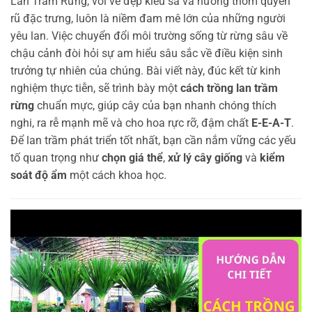
Lan Trầm Rừng, với vẻ đẹp kiêu sa và hương thơm quyến
rũ đặc trưng, luôn là niềm đam mê lớn của những người
yêu lan. Việc chuyển đổi môi trường sống từ rừng sâu về
chậu cảnh đòi hỏi sự am hiểu sâu sắc về điều kiện sinh
trưởng tự nhiên của chúng. Bài viết này, đúc kết từ kinh
nghiệm thực tiễn, sẽ trình bày một
cách trồng lan trầm
rừng
chuẩn mực, giúp cây của bạn nhanh chóng thích
nghi, ra rễ mạnh mẽ và cho hoa rực rỡ, đậm chất
E-E-A-T
.
Để lan trầm phát triển tốt nhất, bạn cần nắm vững các yếu
tố quan trọng như
chọn giá thể
,
xử lý cây giống
và
kiểm
soát độ ẩm
một cách khoa học.