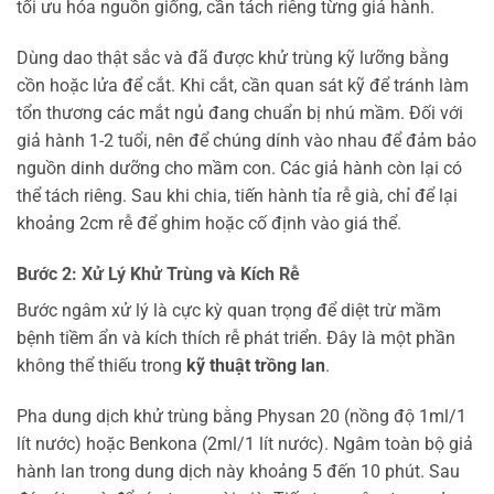
tối ưu hóa nguồn giống, cần tách riêng từng giả hành.
Dùng dao thật sắc và đã được khử trùng kỹ lưỡng bằng
cồn hoặc lửa để cắt. Khi cắt, cần quan sát kỹ để tránh làm
tổn thương các mắt ngủ đang chuẩn bị nhú mầm. Đối với
giả hành 1-2 tuổi, nên để chúng dính vào nhau để đảm bảo
nguồn dinh dưỡng cho mầm con. Các giả hành còn lại có
thể tách riêng. Sau khi chia, tiến hành tỉa rễ già, chỉ để lại
khoảng 2cm rễ để ghim hoặc cố định vào giá thể.
Bước 2: Xử Lý Khử Trùng và Kích Rễ
Bước ngâm xử lý là cực kỳ quan trọng để diệt trừ mầm
bệnh tiềm ẩn và kích thích rễ phát triển. Đây là một phần
không thể thiếu trong
kỹ thuật trồng lan
.
Pha dung dịch khử trùng bằng Physan 20 (nồng độ 1ml/1
lít nước) hoặc Benkona (2ml/1 lít nước). Ngâm toàn bộ giả
hành lan trong dung dịch này khoảng 5 đến 10 phút. Sau