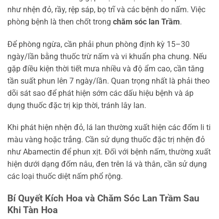
như nhện đỏ, rầy, rệp sáp, bọ trĩ và các bệnh do nấm. Việc
phòng bệnh là then chốt trong
chăm sóc lan Trầm
.
Để phòng ngừa, cần phải phun phòng định kỳ 15–30
ngày/lần bằng thuốc trừ nấm và vi khuẩn pha chung. Nếu
gặp điều kiện thời tiết mưa nhiều và độ ẩm cao, cần tăng
tần suất phun lên 7 ngày/lần. Quan trọng nhất là phải theo
dõi sát sao để phát hiện sớm các dấu hiệu bệnh và áp
dụng thuốc đặc trị kịp thời, tránh lây lan.
Khi phát hiện nhện đỏ, lá lan thường xuất hiện các đốm li ti
màu vàng hoặc trắng. Cần sử dụng thuốc đặc trị nhện đỏ
như Abamectin để phun xịt. Đối với bệnh nấm, thường xuất
hiện dưới dạng đốm nâu, đen trên lá và thân, cần sử dụng
các loại thuốc diệt nấm phổ rộng.
Bí Quyết Kích Hoa và Chăm Sóc Lan Trầm Sau
Khi Tàn Hoa