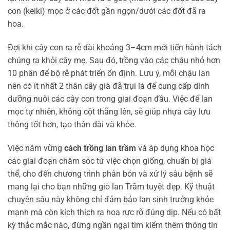
con (keiki) mọc ở các đốt gần ngọn/dưới các đốt đã ra
hoa.
Đợi khi cây con ra rễ dài khoảng 3–4cm mới tiến hành tách
chúng ra khỏi cây mẹ. Sau đó, trồng vào các chậu nhỏ hơn
10 phân để bộ rễ phát triển ổn định. Lưu ý, mỗi chậu lan
nên có ít nhất 2 thân cây già đã trụi lá để cung cấp dinh
dưỡng nuôi các cây con trong giai đoạn đầu. Việc để lan
mọc tự nhiên, không cột thẳng lên, sẽ giúp nhựa cây lưu
thông tốt hơn, tạo thân dài và khỏe.
Việc nắm vững
cách trồng lan trầm
và áp dụng khoa học
các giai đoạn chăm sóc từ việc chọn giống, chuẩn bị giá
thể, cho đến chương trình phân bón và xử lý sâu bệnh sẽ
mang lại cho bạn những giò lan Trầm tuyệt đẹp. Kỹ thuật
chuyên sâu này không chỉ đảm bảo lan sinh trưởng khỏe
mạnh mà còn kích thích ra hoa rực rỡ đúng dịp. Nếu có bất
kỳ thắc mắc nào, đừng ngần ngại tìm kiếm thêm thông tin