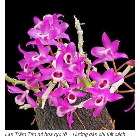
Lan Trầm Tím nở hoa rực rỡ – Hướng dẫn chi tiết cách