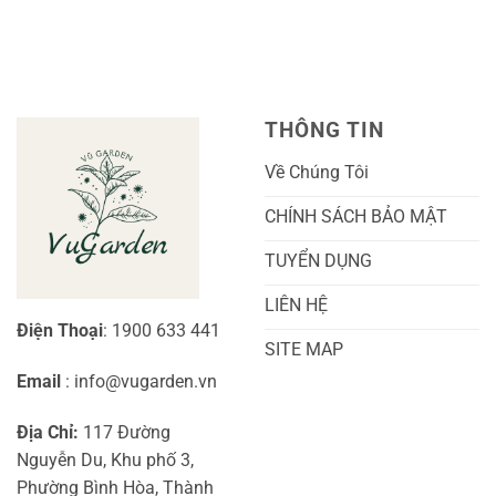
Cẩm
luận
Z
Sai
Cù
ở
Trái
Ra
Cách
Nhất
Hoa:
Trồng
Kỹ
Cây
Thuật
Khoai
Chăm
Lang
Sóc
Cảnh
Toàn
Thủy
THÔNG TIN
Diện
Sinh
Cho
Chi
Người
Tiết
Về Chúng Tôi
Mới
Và
Bắt
Toàn
Đầu
Diện
CHÍNH SÁCH BẢO MẬT
TUYỂN DỤNG
LIÊN HỆ
Điện Thoại
: 1900 633 441
SITE MAP
Email
: info@vugarden.vn
Địa Chỉ:
117 Đường
Nguyễn Du, Khu phố 3,
Phường Bình Hòa, Thành