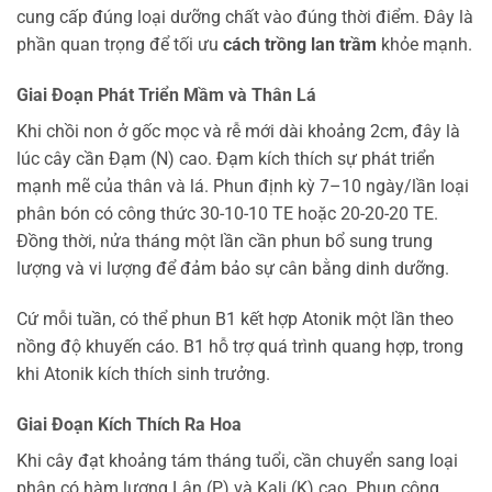
cung cấp đúng loại dưỡng chất vào đúng thời điểm. Đây là
phần quan trọng để tối ưu
cách trồng lan trầm
khỏe mạnh.
Giai Đoạn Phát Triển Mầm và Thân Lá
Khi chồi non ở gốc mọc và rễ mới dài khoảng 2cm, đây là
lúc cây cần Đạm (N) cao. Đạm kích thích sự phát triển
mạnh mẽ của thân và lá. Phun định kỳ 7–10 ngày/lần loại
phân bón có công thức 30-10-10 TE hoặc 20-20-20 TE.
Đồng thời, nửa tháng một lần cần phun bổ sung trung
lượng và vi lượng để đảm bảo sự cân bằng dinh dưỡng.
Cứ mỗi tuần, có thể phun B1 kết hợp Atonik một lần theo
nồng độ khuyến cáo. B1 hỗ trợ quá trình quang hợp, trong
khi Atonik kích thích sinh trưởng.
Giai Đoạn Kích Thích Ra Hoa
Khi cây đạt khoảng tám tháng tuổi, cần chuyển sang loại
phân có hàm lượng Lân (P) và Kali (K) cao. Phun công