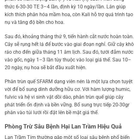
thức 6-30-30 TE 3–4 lần, định kỳ 10 ngày/lần. Lân giúp
kích thích phân hóa mầm hoa, còn Kali hỗ trợ quá trình tạo
nụ và tăng độ bền cho hoa.
Sau đó, khoảng tháng thứ 9, tiến hành cắt nước hoàn toàn.
Cây sẽ rụng hết lá để bước vào giai đoạn nghỉ. Giữ cây khô
ráo cho đến giữa tháng 11 âm lịch. Sau đó, tưới đẫm nước
vào gốc, ngày 1–3 lần tùy thuộc vào loại giá thể. Sau 10–
20 ngày, nụ hoa sẽ bắt đầu xuất hiện.
Phân trùn quế SFARM dạng viên nén là một lựa chọn tuyệt
vời để bổ sung dinh dưỡng hữu cơ. Với hàm lượng humic,
fulvic và hệ vi sinh vật dồi dào, phân trùn quế giúp cây
phát triển ổn định và bền vững. Bổ sung trực tiếp 20-30gr
phân vào túi lưới rồi đặt lên bề mặt giá thể.
Phòng Trừ Sâu Bệnh Hại Lan Trầm Hiệu Quả
Lan Trầm Tím thường gặp một số loại sâu bệnh phổ biến