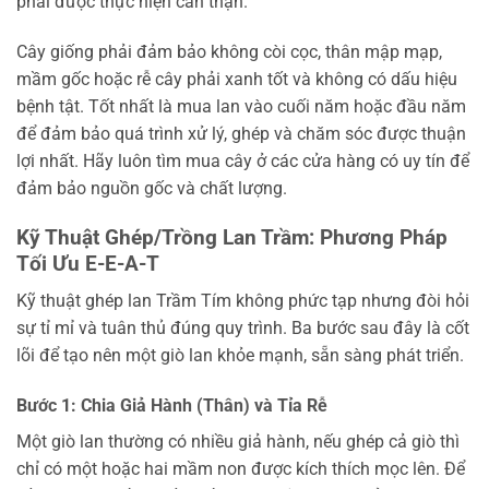
phải được thực hiện cẩn thận.
Cây giống phải đảm bảo không còi cọc, thân mập mạp,
mầm gốc hoặc rễ cây phải xanh tốt và không có dấu hiệu
bệnh tật. Tốt nhất là mua lan vào cuối năm hoặc đầu năm
để đảm bảo quá trình xử lý, ghép và chăm sóc được thuận
lợi nhất. Hãy luôn tìm mua cây ở các cửa hàng có uy tín để
đảm bảo nguồn gốc và chất lượng.
Kỹ Thuật Ghép/Trồng Lan Trầm: Phương Pháp
Tối Ưu E-E-A-T
Kỹ thuật ghép lan Trầm Tím không phức tạp nhưng đòi hỏi
sự tỉ mỉ và tuân thủ đúng quy trình. Ba bước sau đây là cốt
lõi để tạo nên một giò lan khỏe mạnh, sẵn sàng phát triển.
Bước 1: Chia Giả Hành (Thân) và Tỉa Rễ
Một giò lan thường có nhiều giả hành, nếu ghép cả giò thì
chỉ có một hoặc hai mầm non được kích thích mọc lên. Để