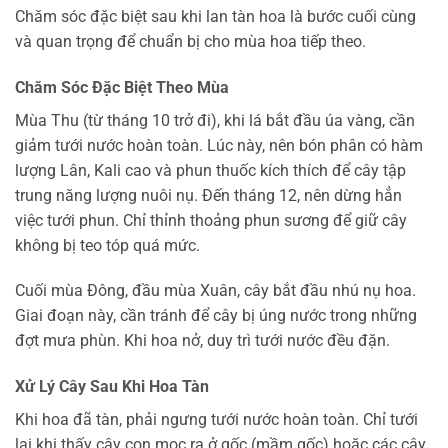
Chăm sóc đặc biệt sau khi lan tàn hoa là bước cuối cùng
và quan trọng để chuẩn bị cho mùa hoa tiếp theo.
Chăm Sóc Đặc Biệt Theo Mùa
Mùa Thu (từ tháng 10 trở đi), khi lá bắt đầu úa vàng, cần
giảm tưới nước hoàn toàn. Lúc này, nên bón phân có hàm
lượng Lân, Kali cao và phun thuốc kích thích để cây tập
trung năng lượng nuôi nụ. Đến tháng 12, nên dừng hẳn
việc tưới phun. Chỉ thỉnh thoảng phun sương để giữ cây
không bị teo tóp quá mức.
Cuối mùa Đông, đầu mùa Xuân, cây bắt đầu nhú nụ hoa.
Giai đoạn này, cần tránh để cây bị úng nước trong những
đợt mưa phùn. Khi hoa nở, duy trì tưới nước đều đặn.
Xử Lý Cây Sau Khi Hoa Tàn
Khi hoa đã tàn, phải ngưng tưới nước hoàn toàn. Chỉ tưới
lại khi thấy cây con mọc ra ở gốc (mầm gốc) hoặc các cây