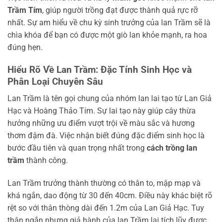
Trầm Tím
, giúp người trồng đạt được thành quả rực rỡ
nhất. Sự am hiểu về chu kỳ sinh trưởng của lan Trầm sẽ là
chìa khóa để bạn có được một giò lan khỏe mạnh, ra hoa
đúng hẹn.
Hiểu Rõ Về Lan Trầm: Đặc Tính Sinh Học và
Phân Loại Chuyên Sâu
Lan Trầm là tên gọi chung của nhóm lan lai tạo từ Lan Giả
Hạc và Hoàng Thảo Tím. Sự lai tạo này giúp cây thừa
hưởng những ưu điểm vượt trội về màu sắc và hương
thơm đậm đà. Việc nhận biết đúng đặc điểm sinh học là
bước đầu tiên và quan trọng nhất trong
cách trồng lan
trầm
thành công.
Lan Trầm trưởng thành thường có thân to, mập mạp và
khá ngắn, dao động từ 30 đến 40cm. Điều này khác biệt rõ
rệt so với thân thòng dài đến 1.2m của Lan Giả Hạc. Tuy
thân ngắn nhưng giả hành của lan Trầm lại tích lũy được