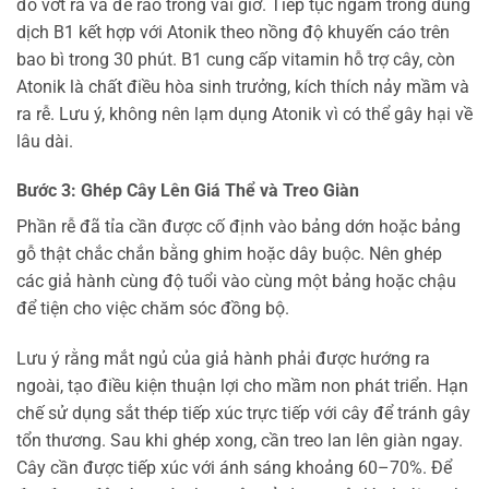
đó vớt ra và để ráo trong vài giờ. Tiếp tục ngâm trong dung
dịch B1 kết hợp với Atonik theo nồng độ khuyến cáo trên
bao bì trong 30 phút. B1 cung cấp vitamin hỗ trợ cây, còn
Atonik là chất điều hòa sinh trưởng, kích thích nảy mầm và
ra rễ. Lưu ý, không nên lạm dụng Atonik vì có thể gây hại về
lâu dài.
Bước 3: Ghép Cây Lên Giá Thể và Treo Giàn
Phần rễ đã tỉa cần được cố định vào bảng dớn hoặc bảng
gỗ thật chắc chắn bằng ghim hoặc dây buộc. Nên ghép
các giả hành cùng độ tuổi vào cùng một bảng hoặc chậu
để tiện cho việc chăm sóc đồng bộ.
Lưu ý rằng mắt ngủ của giả hành phải được hướng ra
ngoài, tạo điều kiện thuận lợi cho mầm non phát triển. Hạn
chế sử dụng sắt thép tiếp xúc trực tiếp với cây để tránh gây
tổn thương. Sau khi ghép xong, cần treo lan lên giàn ngay.
Cây cần được tiếp xúc với ánh sáng khoảng 60–70%. Để