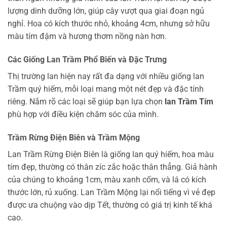
lượng dinh dưỡng lớn, giúp cây vượt qua giai đoạn ngủ
nghỉ. Hoa có kích thước nhỏ, khoảng 4cm, nhưng sở hữu
màu tím đậm và hương thơm nồng nàn hơn.
Các Giống Lan Trầm Phổ Biến và Đặc Trưng
Thị trường lan hiện nay rất đa dạng với nhiều giống lan
Trầm quý hiếm, mỗi loại mang một nét đẹp và đặc tính
riêng. Nắm rõ các loại sẽ giúp bạn lựa chọn
lan Trầm Tím
phù hợp với điều kiện chăm sóc của mình.
Trầm Rừng Điện Biên và Trầm Mộng
Lan Trầm Rừng Điện Biên là giống lan quý hiếm, hoa màu
tím đẹp, thường có thân zíc zắc hoặc thân thẳng. Giả hành
của chúng to khoảng 1cm, màu xanh cốm, và lá có kích
thước lớn, rủ xuống. Lan Trầm Mộng lại nổi tiếng vì vẻ đẹp
được ưa chuộng vào dịp Tết, thường có giá trị kinh tế khá
cao.