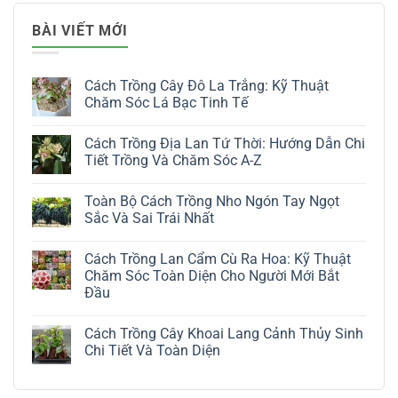
BÀI VIẾT MỚI
Cách Trồng Cây Đô La Trắng: Kỹ Thuật
Chăm Sóc Lá Bạc Tinh Tế
Không
có
Cách Trồng Địa Lan Tứ Thời: Hướng Dẫn Chi
bình
luận
Tiết Trồng Và Chăm Sóc A-Z
ở
Cách
Không
Trồng
có
Toàn Bộ Cách Trồng Nho Ngón Tay Ngọt
Cây
bình
Đô
luận
Sắc Và Sai Trái Nhất
La
ở
Trắng:
Cách
Không
Kỹ
Trồng
có
Cách Trồng Lan Cẩm Cù Ra Hoa: Kỹ Thuật
Thuật
Địa
bình
Chăm
Lan
luận
Chăm Sóc Toàn Diện Cho Người Mới Bắt
Sóc
Tứ
ở
Đầu
Lá
Thời:
Toàn
Bạc
Hướng
Bộ
Không
Tinh
Dẫn
Cách
có
Tế
Chi
Trồng
Cách Trồng Cây Khoai Lang Cảnh Thủy Sinh
bình
Tiết
Nho
luận
Chi Tiết Và Toàn Diện
Trồng
Ngón
ở
Và
Tay
Cách
Không
Chăm
Ngọt
Trồng
có
Sóc
Sắc
Lan
bình
A-
Và