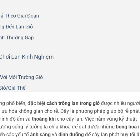
ả Theo Giai Đoạn
ng Đến Lan Giỏ
ệnh Thường Gặp
Chơi Lan Kinh Nghiệm
Với Môi Trường Giỏ
Giỏ/Giá Thể
ng phổ biến, đặc biệt
cách trồng lan trong giỏ
được nhiều người
ối ưu hóa không gian cho rễ. Đây là phương pháp giúp bộ rễ phát
chỉnh độ ẩm và
thoáng khí
cho cây lan. Việc nắm vững kỹ thuật
i trường sống lý tưởng là chìa khóa để đạt được những
bông hoa
r
đến các yếu tố
ánh sáng
và
dinh dưỡng
để cây lan phát huy tối 