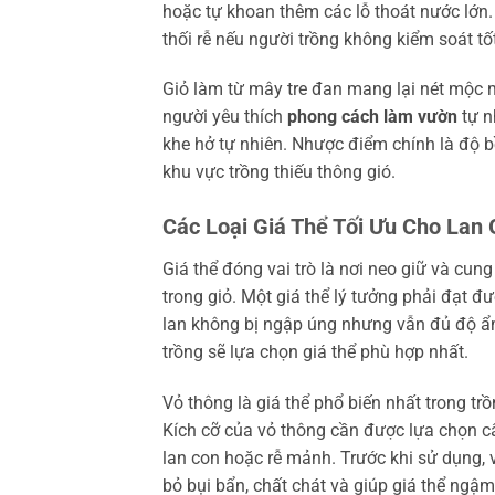
hoặc tự khoan thêm các lỗ thoát nước lớn.
thối rễ nếu người trồng không kiểm soát tốt
Giỏ làm từ mây tre đan mang lại nét mộc m
người yêu thích
phong cách làm vườn
tự n
khe hở tự nhiên. Nhược điểm chính là độ
khu vực trồng thiếu thông gió.
Các Loại Giá Thể Tối Ưu Cho Lan 
Giá thể đóng vai trò là nơi neo giữ và cun
trong giỏ. Một giá thể lý tưởng phải đạt 
lan không bị ngập úng nhưng vẫn đủ độ ẩm.
trồng sẽ lựa chọn giá thể phù hợp nhất.
Vỏ thông là giá thể phổ biến nhất trong tr
Kích cỡ của vỏ thông cần được lựa chọn cẩn
lan con hoặc rễ mảnh. Trước khi sử dụng,
bỏ bụi bẩn, chất chát và giúp giá thể ngậ