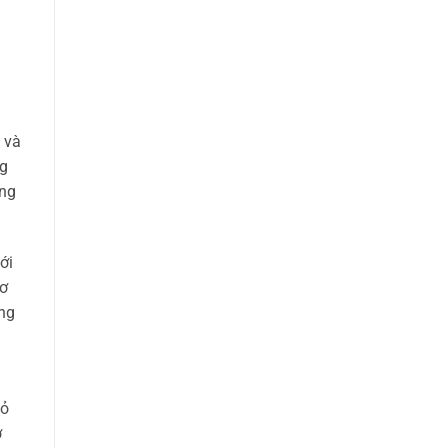
 và
ng
ờng
ới
cơ
ong
iỏ
ở