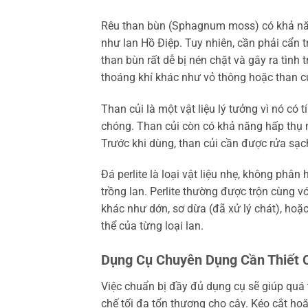
Rêu than bùn (Sphagnum moss) có khả năng 
như lan Hồ Điệp. Tuy nhiên, cần phải cẩn 
than bùn rất dễ bị nén chặt và gây ra tình
thoáng khí khác như vỏ thông hoặc than c
Than củi là một vật liệu lý tưởng vì nó có
chóng. Than củi còn có khả năng hấp thụ m
Trước khi dùng, than củi cần được rửa sạc
Đá perlite là loại vật liệu nhẹ, không phâ
trồng lan. Perlite thường được trộn cùng vớ
khác như dớn, sơ dừa (đã xử lý chát), hoặ
thể của từng loại lan.
Dụng Cụ Chuyên Dụng Cần Thiết 
Việc chuẩn bị đầy đủ dụng cụ sẽ giúp quá t
chế tối đa tổn thương cho cây. Kéo cắt h