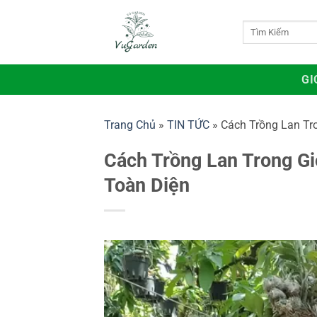
Bỏ
qua
Tìm
kiếm:
nội
dung
GI
Trang Chủ
»
TIN TỨC
»
Cách Trồng Lan Tr
Cách Trồng Lan Trong G
Toàn Diện