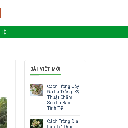
 HỆ
BÀI VIẾT MỚI
Cách Trồng Cây
Đô La Trắng: Kỹ
Thuật Chăm
Sóc Lá Bạc
Tinh Tế
Không
có
Cách Trồng Địa
bình
luận
Lan Tứ Thời: