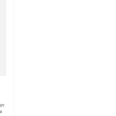
ực
đa