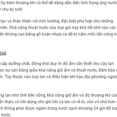
 Sự kém thoáng khí có thể dễ dàng dẫn đến tình trạng úng nước
 chu kỳ tưới.
ạc và thân thiện với môi trường, đặc biệt phù hợp cho những
hiên. Khả năng thoát nước của loại giỏ này khá tốt nhờ vào các
 bền không cao bằng gỗ hoặc nhựa và dễ bị nấm mốc tấn công n
Giỏ
g cấp dưỡng chất, đồng thời duy trì độ ẩm cần thiết cho cây lan
được sự cân bằng giữa khả năng giữ ẩm và thoát nước, đảm bảo 
 Tùy thuộc vào loại lan và điều kiện khí hậu địa phương, ngườ
ồng lan nhờ tính bền vững, khả năng giữ ẩm và độ thoáng khí ca
 thận; vỏ lớn dùng cho giỏ lớn và lan có rễ to, còn vỏ nhỏ hơn
 vỏ thông phải được ngâm trong nước sạch khoảng 24 giờ để loạ
m nước.