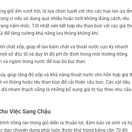
giữ ẩm vượt trội, là lựa chọn tuyệt vời cho các loại lan ưa ẩ
trọng vì nếu sử dụng quá nhiều hoặc tưới không đúng cách, rêu
 trạng nấm mốc. Tốt nhất nên kết hợp rêu than bùn với các giá th
ủi để tăng cường khả năng lưu thông không khí.
 tính chất xốp, giúp rễ lan bám chặt và thoát nước cực kỳ nhanh
ột số độc tố và duy trì độ pH ổn định trong môi trường trồng.
h và ngâm trong nước để loại bỏ bụi than.
n hủy, giúp tăng độ xốp và khả năng thoát nước cho hỗn hợp giá t
i vỏ thông hoặc rêu than bùn để cải thiện cấu trúc. Các vật liệu
c đá nham thạch cũng là những bổ sung giá trị tùy theo nhu cầu
Cho Việc Sang Chậu
rình trồng lan trong giỏ diễn ra thuận lợi, đảm bảo vệ sinh và h
oặc dao chuyên dụng phải luôn được khử trùng bằng cồn 70 độ