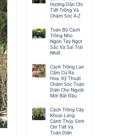
ở
Hướng Dẫn Chi
Cách
Trồng
Tiết Trồng Và
Cây
Chăm Sóc A-Z
Đô
La
Không
Trắng:
có
Kỹ
Toàn Bộ Cách
bình
Thuật
luận
Trồng Nho
Chăm
ở
Sóc
Ngón Tay Ngọt
Cách
Lá
Trồng
Sắc Và Sai Trái
Bạc
Địa
Tinh
Nhất
Lan
Tế
Tứ
Không
Thời:
có
Hướng
Cách Trồng Lan
bình
Dẫn
luận
Cẩm Cù Ra
Chi
ở
Tiết
Hoa: Kỹ Thuật
Toàn
Trồng
Bộ
Chăm Sóc Toàn
Và
Cách
Chăm
Diện Cho Người
Trồng
Sóc
Nho
Mới Bắt Đầu
A-
Ngón
Z
Không
Tay
có
Ngọt
Cách Trồng Cây
bình
Sắc
luận
Và
Khoai Lang
ở
Sai
Cảnh Thủy Sinh
Cách
Trái
Trồng
Nhất
Chi Tiết Và
Lan
Toàn Diện
Cẩm