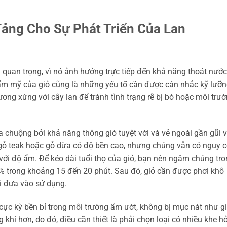
Tảng Cho Sự Phát Triển Của Lan
à quan trọng, vì nó ảnh hưởng trực tiếp đến khả năng thoát nước
thẩm mỹ của giỏ cũng là những yếu tố cần được cân nhắc kỹ lưỡ
tương xứng với cây lan để tránh tình trạng rễ bị bó hoặc môi trư
a chuộng bởi khả năng thông gió tuyệt vời và vẻ ngoài gần gũi v
 gỗ teak hoặc gỗ dừa có độ bền cao, nhưng chúng vẫn có nguy 
c với độ ẩm. Để kéo dài tuổi thọ của giỏ, bạn nên ngâm chúng tr
 trong khoảng 15 đến 20 phút. Sau đó, giỏ cần được phơi khô
i đưa vào sử dụng.
 cực kỳ bền bỉ trong môi trường ẩm ướt, không bị mục nát như g
khí hơn, do đó, điều cần thiết là phải chọn loại có nhiều khe h