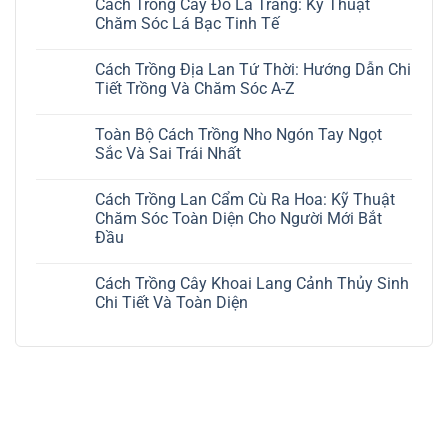
Cách Trồng Cây Đô La Trắng: Kỹ Thuật
Chăm Sóc Lá Bạc Tinh Tế
Không
có
Cách Trồng Địa Lan Tứ Thời: Hướng Dẫn Chi
bình
luận
Tiết Trồng Và Chăm Sóc A-Z
ở
Cách
Không
Trồng
có
Toàn Bộ Cách Trồng Nho Ngón Tay Ngọt
Cây
bình
Đô
luận
Sắc Và Sai Trái Nhất
La
ở
Trắng:
Cách
Không
Kỹ
Trồng
có
Cách Trồng Lan Cẩm Cù Ra Hoa: Kỹ Thuật
Thuật
Địa
bình
Chăm
Lan
luận
Chăm Sóc Toàn Diện Cho Người Mới Bắt
Sóc
Tứ
ở
Đầu
Lá
Thời:
Toàn
Bạc
Hướng
Bộ
Không
Tinh
Dẫn
Cách
có
Tế
Chi
Trồng
Cách Trồng Cây Khoai Lang Cảnh Thủy Sinh
bình
Tiết
Nho
luận
Chi Tiết Và Toàn Diện
Trồng
Ngón
ở
Và
Tay
Cách
Không
Chăm
Ngọt
Trồng
có
Sóc
Sắc
Lan
bình
A-
Và
Cẩm
luận
Z
Sai
Cù
ở
Trái
Ra
Cách
Nhất
Hoa:
Trồng
Kỹ
Cây
Thuật
Khoai
Chăm
Lang