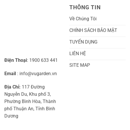
Sóc
Cảnh
Toàn
Thủy
THÔNG TIN
Diện
Sinh
Cho
Chi
Người
Tiết
Về Chúng Tôi
Mới
Và
Bắt
Toàn
Đầu
Diện
CHÍNH SÁCH BẢO MẬT
TUYỂN DỤNG
LIÊN HỆ
Điện Thoại
: 1900 633 441
SITE MAP
Email
: info@vugarden.vn
Địa Chỉ:
117 Đường
Nguyễn Du, Khu phố 3,
Phường Bình Hòa, Thành
phố Thuận An, Tỉnh Bình
Dương