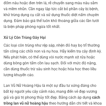
đốm nâu hoặc đen trên lá, rễ chuyển sang màu nâu sẫm
và mềm nhũn. Cần ngay lập tức cắt bỏ phần cây bị bệnh,
khử trùng dụng cụ cắt và sử dụng thuốc diệt nấm chuyên
dụng. Đảm bảo giá thể luôn khô thoáng giữa các lần tưới
là biện pháp phòng ngừa tốt nhất.
Xử Lý Côn Trùng Gây Hại
Các loại côn trùng như rệp sáp, nhện đỏ hay bọ trĩ thường
tấn công các chồi non và nụ hoa. Hãy kiểm tra cây định kỳ.
Nếu phát hiện, có thể dùng vòi nước mạnh xịt rửa hoặc
dùng bông gòn tẩm cồn lau sạch. Đối với mức độ nặng,
cần dùng thuốc trừ sâu sinh học hoặc hóa học theo liều
lượng khuyến cáo.
Lan Vũ Nữ Hoàng Hậu là một sự đầu tư xứng đáng cho
bất kỳ người yêu cây cảnh nào, mang đến vẻ đẹp vương
giả và giá trị phong thủy tốt đẹp. Bằng cách áp dụng
cách
trồng lan vũ nữ hoàng hậu
theo hướng dẫn chi tiết và khoa