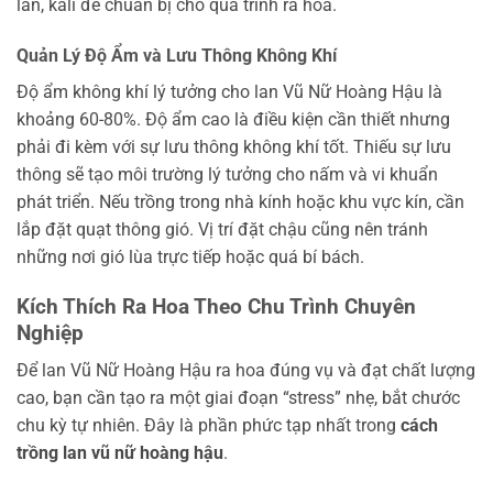
lân, kali để chuẩn bị cho quá trình ra hoa.
Quản Lý Độ Ẩm và Lưu Thông Không Khí
Độ ẩm không khí lý tưởng cho lan Vũ Nữ Hoàng Hậu là
khoảng 60-80%. Độ ẩm cao là điều kiện cần thiết nhưng
phải đi kèm với sự lưu thông không khí tốt. Thiếu sự lưu
thông sẽ tạo môi trường lý tưởng cho nấm và vi khuẩn
phát triển. Nếu trồng trong nhà kính hoặc khu vực kín, cần
lắp đặt quạt thông gió. Vị trí đặt chậu cũng nên tránh
những nơi gió lùa trực tiếp hoặc quá bí bách.
Kích Thích Ra Hoa Theo Chu Trình Chuyên
Nghiệp
Để lan Vũ Nữ Hoàng Hậu ra hoa đúng vụ và đạt chất lượng
cao, bạn cần tạo ra một giai đoạn “stress” nhẹ, bắt chước
chu kỳ tự nhiên. Đây là phần phức tạp nhất trong
cách
trồng lan vũ nữ hoàng hậu
.