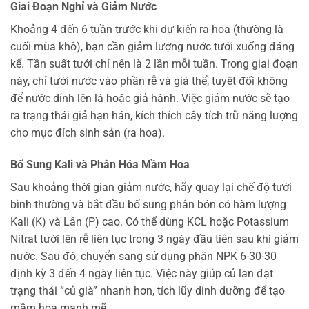
Giai Đoạn Nghỉ và Giảm Nước
Khoảng 4 đến 6 tuần trước khi dự kiến ra hoa (thường là
cuối mùa khô), bạn cần giảm lượng nước tưới xuống đáng
kể. Tần suất tưới chỉ nên là 2 lần mỗi tuần. Trong giai đoạn
này, chỉ tưới nước vào phần rễ và giá thể, tuyệt đối không
để nước dính lên lá hoặc giả hành. Việc giảm nước sẽ tạo
ra trạng thái giả hạn hán, kích thích cây tích trữ năng lượng
cho mục đích sinh sản (ra hoa).
Bổ Sung Kali và Phân Hóa Mầm Hoa
Sau khoảng thời gian giảm nước, hãy quay lại chế độ tưới
bình thường và bắt đầu bổ sung phân bón có hàm lượng
Kali (K) và Lân (P) cao. Có thể dùng KCL hoặc Potassium
Nitrat tưới lên rễ liên tục trong 3 ngày đầu tiên sau khi giảm
nước. Sau đó, chuyển sang sử dụng phân NPK 6-30-30
định kỳ 3 đến 4 ngày liên tục. Việc này giúp củ lan đạt
trạng thái “củ già” nhanh hơn, tích lũy dinh dưỡng để tạo
mầm hoa mạnh mẽ.