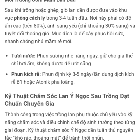
Sau khi trồng hoặc ghép, giò lan cần được đưa vào khu
vực
phòng cách ly
trong 3-4 tuần đầu. Nơi này phải có độ
ẩm cao (trên 80%), ánh sáng yếu (chỉ khoảng 30% sáng) và
tuyệt đối thoáng gió. Mục đích là để cây phục hồi sức,
nhanh chóng nhú mầm rễ mới.
Tưới nước:
Phun sương nhẹ hàng ngày, giữ cho giá thể
chỉ hơi ẩm, không được để ướt sũng.
Phun kích rễ:
Phun định kỳ 3-5 ngày/lần dung dịch kích
rễ B1 hoặc Atonik pha loãng.
Kỹ Thuật Chăm Sóc Lan Ý Ngọc Sau Trồng Đạt
Chuẩn Chuyên Gia
Thành công trong việc trồng lan phụ thuộc chủ yếu vào kỹ
năng chăm sóc và điều chỉnh chế độ sinh trưởng theo từng
giai đoạn. Kỹ thuật chăm sóc Ý Ngọc cần tuân thủ nguyên
tắc “khô ráo, thoáng mát” để tránh thối nhũn.