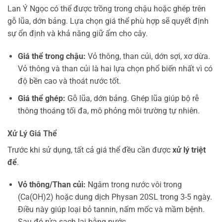
Lan Ý Ngọc có thể được trồng trong chậu hoặc ghép trên
gỗ lũa, dớn bảng. Lựa chọn giá thể phù hợp sẽ quyết định
sự ổn định và khả năng giữ ẩm cho cây.
Giá thể trong chậu:
Vỏ thông, than củi, dớn sợi, xơ dừa.
Vỏ thông và than củi là hai lựa chọn phổ biến nhất vì có
độ bền cao và thoát nước tốt.
Giá thể ghép:
Gỗ lũa, dớn bảng. Ghép lũa giúp bộ rễ
thông thoáng tối đa, mô phỏng môi trường tự nhiên.
Xử Lý Giá Thể
Trước khi sử dụng, tất cả giá thể đều cần được
xử lý triệt
để
.
Vỏ thông/Than củi:
Ngâm trong nước vôi trong
(Ca(OH)2) hoặc dung dịch Physan 20SL trong 3-5 ngày.
Điều này giúp loại bỏ tannin, nấm mốc và mầm bệnh.
Sau đó rửa sạch lại bằng nước.