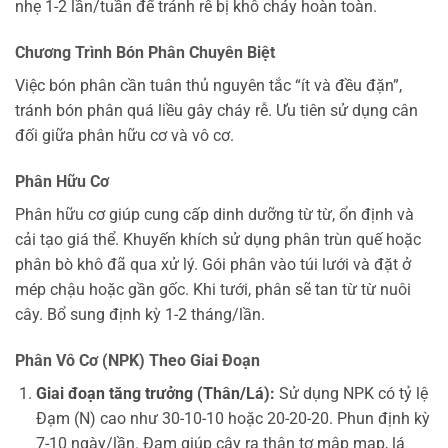
nhẹ 1-2 lần/tuần để tránh rễ bị khô cháy hoàn toàn.
Chương Trình Bón Phân Chuyên Biệt
Việc bón phân cần tuân thủ nguyên tắc “ít và đều đặn”,
tránh bón phân quá liều gây cháy rễ. Ưu tiên sử dụng cân
đối giữa phân hữu cơ và vô cơ.
Phân Hữu Cơ
Phân hữu cơ giúp cung cấp dinh dưỡng từ từ, ổn định và
cải tạo giá thể. Khuyến khích sử dụng phân trùn quế hoặc
phân bò khô đã qua xử lý. Gói phân vào túi lưới và đặt ở
mép chậu hoặc gần gốc. Khi tưới, phân sẽ tan từ từ nuôi
cây. Bổ sung định kỳ 1-2 tháng/lần.
Phân Vô Cơ (NPK) Theo Giai Đoạn
Giai đoạn tăng trưởng (Thân/Lá):
Sử dụng NPK có tỷ lệ
Đạm (N) cao như 30-10-10 hoặc 20-20-20. Phun định kỳ
7-10 ngày/lần. Đạm giúp cây ra thân tơ mập mạp, lá