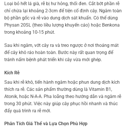
Loại bỏ hết lá già, rễ bị hư hỏng, thối đen. Cắt bớt phần rễ
chỉ chừa lại khoảng 2-3cm để tiện cố định cây. Ngâm toàn
bộ phần gốc và rễ vào dung dịch sát khuẩn. Có thể dùng
Physan 20SL (theo liều lượng khuyến cáo) hoặc Benkona
trong khoảng 10-15 phút.
Sau khi ngâm, vớt cây ra và treo ngược ở nơi thoáng mát
để cây khô ráo hoàn toàn. Bước này rất quan trọng để
tránh nấm bệnh phát triển khi cây vừa mới ghép.
Kích Rễ
Sau khi rễ khô, tiến hành ngâm hoặc phun dung dịch kích
thích ra rễ. Các sản phẩm thường dùng là Vitamin B1,
Atonik, hoặc N-A-A. Pha loãng theo hướng dẫn và ngâm rễ
trong 30 phút. Việc này giúp cây phục hồi nhanh và thúc
đẩy quá trình ra rễ mới.
Phân Tích Giá Thể và Lựa Chọn Phù Hợp