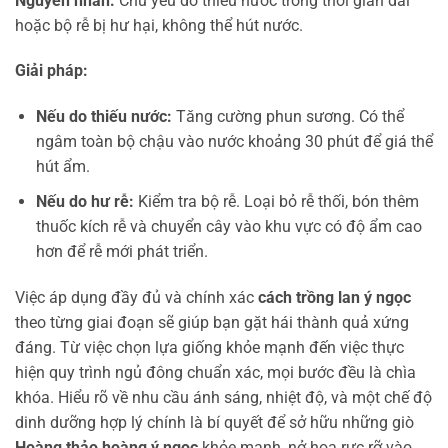
Nguyên nhân:
Chủ yếu do thiếu nước trong thời gian dài
hoặc bộ rễ bị hư hại, không thể hút nước.
Giải pháp:
Nếu do thiếu nước:
Tăng cường phun sương. Có thể
ngâm toàn bộ chậu vào nước khoảng 30 phút để giá thể
hút ẩm.
Nếu do hư rễ:
Kiểm tra bộ rễ. Loại bỏ rễ thối, bón thêm
thuốc kích rễ và chuyển cây vào khu vực có độ ẩm cao
hơn để rễ mới phát triển.
Việc áp dụng đầy đủ và chính xác
cách trồng lan ý ngọc
theo từng giai đoạn sẽ giúp bạn gặt hái thành quả xứng
đáng. Từ việc chọn lựa giống khỏe mạnh đến việc thực
hiện quy trình ngủ đông chuẩn xác, mọi bước đều là chìa
khóa. Hiểu rõ về nhu cầu ánh sáng, nhiệt độ, và một chế độ
dinh dưỡng hợp lý chính là bí quyết để sở hữu những giò
Hoàng thảo hoàng ý ngọc
khỏe mạnh, nở hoa rực rỡ vào