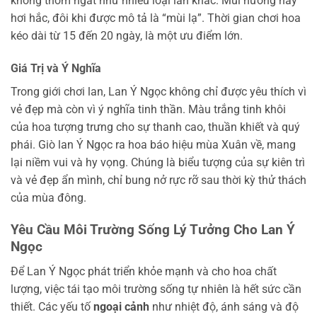
không thơm ngát như nhiều loại lan khác. Mùi hương này
hơi hắc, đôi khi được mô tả là “mùi lạ”. Thời gian chơi hoa
kéo dài từ 15 đến 20 ngày, là một ưu điểm lớn.
Giá Trị và Ý Nghĩa
Trong giới chơi lan, Lan Ý Ngọc không chỉ được yêu thích vì
vẻ đẹp mà còn vì ý nghĩa tinh thần. Màu trắng tinh khôi
của hoa tượng trưng cho sự thanh cao, thuần khiết và quý
phái. Giò lan Ý Ngọc ra hoa báo hiệu mùa Xuân về, mang
lại niềm vui và hy vọng. Chúng là biểu tượng của sự kiên trì
và vẻ đẹp ẩn mình, chỉ bung nở rực rỡ sau thời kỳ thử thách
của mùa đông.
Yêu Cầu Môi Trường Sống Lý Tưởng Cho Lan Ý
Ngọc
Để Lan Ý Ngọc phát triển khỏe mạnh và cho hoa chất
lượng, việc tái tạo môi trường sống tự nhiên là hết sức cần
thiết. Các yếu tố
ngoại cảnh
như nhiệt độ, ánh sáng và độ