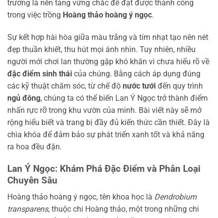
trưởng là nền tảng vững chắc để đạt được thành công
trong việc trồng
Hoàng thảo hoàng ý ngọc
.
Sự kết hợp hài hòa giữa màu trắng và tím nhạt tạo nên nét
đẹp thuần khiết, thu hút mọi ánh nhìn. Tuy nhiên, nhiều
người mới chơi lan thường gặp khó khăn vì chưa hiểu rõ về
đặc điểm sinh thái
của chúng. Bằng cách áp dụng đúng
các kỹ thuật chăm sóc, từ chế độ
nước tưới
đến quy trình
ngủ đông
, chúng ta có thể biến Lan Ý Ngọc trở thành điểm
nhấn rực rỡ trong khu vườn của mình. Bài viết này sẽ mở
rộng hiểu biết và trang bị đầy đủ kiến thức cần thiết. Đây là
chìa khóa để đảm bảo sự phát triển xanh tốt và khả năng
ra hoa đều đặn.
Lan Ý Ngọc: Khám Phá Đặc Điểm và Phân Loại
Chuyên Sâu
Hoàng thảo hoàng ý ngọc, tên khoa học là
Dendrobium
transparens
, thuộc chi Hoàng thảo, một trong những chi