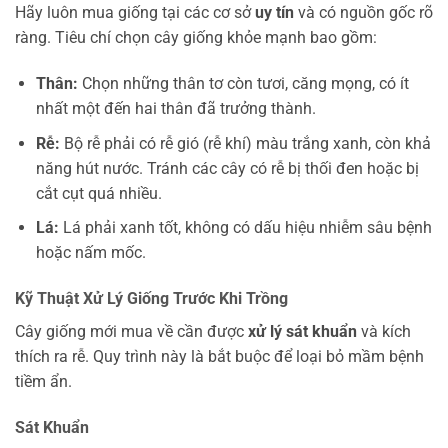
Hãy luôn mua giống tại các cơ sở
uy tín
và có nguồn gốc rõ
ràng. Tiêu chí chọn cây giống khỏe mạnh bao gồm:
Thân:
Chọn những thân tơ còn tươi, căng mọng, có ít
nhất một đến hai thân đã trưởng thành.
Rễ:
Bộ rễ phải có rễ gió (rễ khí) màu trắng xanh, còn khả
năng hút nước. Tránh các cây có rễ bị thối đen hoặc bị
cắt cụt quá nhiều.
Lá:
Lá phải xanh tốt, không có dấu hiệu nhiễm sâu bệnh
hoặc nấm mốc.
Kỹ Thuật Xử Lý Giống Trước Khi Trồng
Cây giống mới mua về cần được
xử lý sát khuẩn
và kích
thích ra rễ. Quy trình này là bắt buộc để loại bỏ mầm bệnh
tiềm ẩn.
Sát Khuẩn