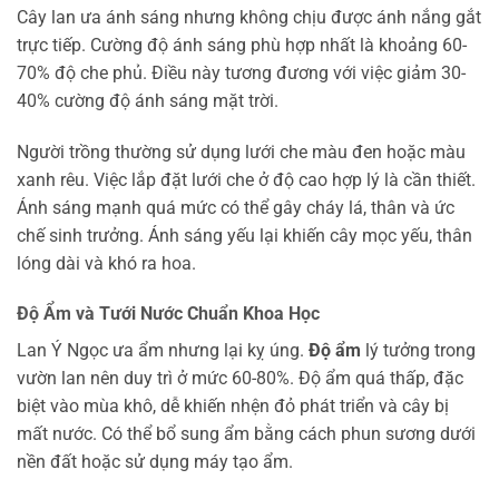
Cây lan ưa ánh sáng nhưng không chịu được ánh nắng gắt
trực tiếp. Cường độ ánh sáng phù hợp nhất là khoảng 60-
70% độ che phủ. Điều này tương đương với việc giảm 30-
40% cường độ ánh sáng mặt trời.
Người trồng thường sử dụng lưới che màu đen hoặc màu
xanh rêu. Việc lắp đặt lưới che ở độ cao hợp lý là cần thiết.
Ánh sáng mạnh quá mức có thể gây cháy lá, thân và ức
chế sinh trưởng. Ánh sáng yếu lại khiến cây mọc yếu, thân
lóng dài và khó ra hoa.
Độ Ẩm và Tưới Nước Chuẩn Khoa Học
Lan Ý Ngọc ưa ẩm nhưng lại kỵ úng.
Độ ẩm
lý tưởng trong
vườn lan nên duy trì ở mức 60-80%. Độ ẩm quá thấp, đặc
biệt vào mùa khô, dễ khiến nhện đỏ phát triển và cây bị
mất nước. Có thể bổ sung ẩm bằng cách phun sương dưới
nền đất hoặc sử dụng máy tạo ẩm.