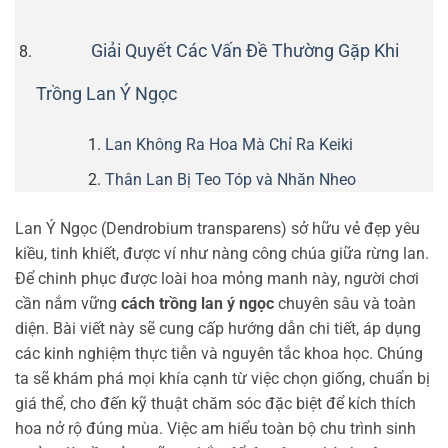
Giải Quyết Các Vấn Đề Thường Gặp Khi
Trồng Lan Ý Ngọc
Lan Không Ra Hoa Mà Chỉ Ra Keiki
Thân Lan Bị Teo Tóp và Nhăn Nheo
Lan Ý Ngọc (Dendrobium transparens) sở hữu vẻ đẹp yêu
kiều, tinh khiết, được ví như nàng công chúa giữa rừng lan.
Để chinh phục được loài hoa mỏng manh này, người chơi
cần nắm vững
cách trồng lan ý ngọc
chuyên sâu và toàn
diện. Bài viết này sẽ cung cấp hướng dẫn chi tiết, áp dụng
các kinh nghiệm thực tiễn và nguyên tắc khoa học. Chúng
ta sẽ khám phá mọi khía cạnh từ việc chọn giống, chuẩn bị
giá thể, cho đến kỹ thuật chăm sóc đặc biệt để kích thích
hoa nở rộ đúng mùa. Việc am hiểu toàn bộ chu trình sinh