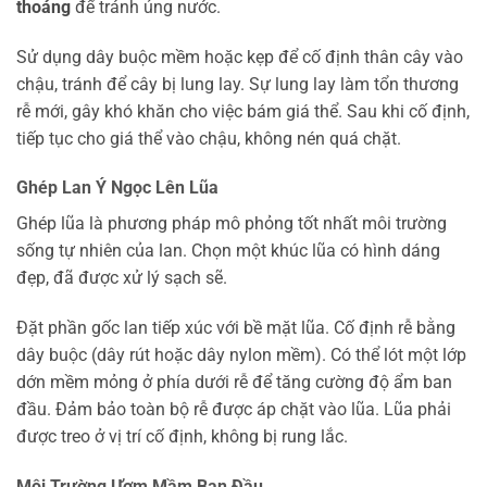
thoáng
để tránh úng nước.
Sử dụng dây buộc mềm hoặc kẹp để cố định thân cây vào
chậu, tránh để cây bị lung lay. Sự lung lay làm tổn thương
rễ mới, gây khó khăn cho việc bám giá thể. Sau khi cố định,
tiếp tục cho giá thể vào chậu, không nén quá chặt.
Ghép Lan Ý Ngọc Lên Lũa
Ghép lũa là phương pháp mô phỏng tốt nhất môi trường
sống tự nhiên của lan. Chọn một khúc lũa có hình dáng
đẹp, đã được xử lý sạch sẽ.
Đặt phần gốc lan tiếp xúc với bề mặt lũa. Cố định rễ bằng
dây buộc (dây rút hoặc dây nylon mềm). Có thể lót một lớp
dớn mềm mỏng ở phía dưới rễ để tăng cường độ ẩm ban
đầu. Đảm bảo toàn bộ rễ được áp chặt vào lũa. Lũa phải
được treo ở vị trí cố định, không bị rung lắc.
Môi Trường Ươm Mầm Ban Đầu