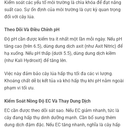
Kiểm soát các yếu tố môi trường là chìa khóa để đạt năng
suất cao. Sự ổn định của môi trường là cực kỳ quan trọng
đối với cây lúa.
Theo Dõi Và Điều Chỉnh pH
Độ pH cần được kiểm tra ít nhất một lần mỗi ngày. Nếu pH
tăng cao (trên 6.5), dùng dung dịch axit (như Axit Nitric) để
hạ xuống. Nếu pH thấp (dưới 5.5), dùng dung dịch kiềm
(như Kali Hydroxit) để tăng lên.
Việc này đảm bảo cây lúa hấp thụ tối đa các vi lượng.
Khoáng chất dễ bị kết tủa và khó hấp thụ khi pH nằm ngoài
phạm vi tối ưu.
Kiểm Soát Nồng Độ EC Và Thay Dung Dịch
EC cần được theo dõi sát sao. Nếu EC giảm nhanh, tức là
cây đang hấp thụ dinh dưỡng mạnh. Cần bổ sung thêm
dung dịch đậm đặc. Nếu EC tăng nhanh, nghĩa là cây hấp