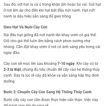
Sau đó, vớt hạt ra và ủ trong khăn ẩm hoặc túi vải. Giữ hạt
ở nơi ấm áp cho đến khi hạt bắt đầu nứt nanh. Hạt nứt
nanh là dấu hiệu sẵn sàng để gieo trồng.
Gieo Hạt Và Nuôi Cây Con
Rải đều hạt giống đã nứt nanh lên khay ươm có giá thể.
Giữ cho giá thể luôn ẩm bằng cách phun sương nhẹ
nhàng. Cần đặt khay ươm ở nơi có ánh sáng yếu trong vài
ngày đầu.
Cây con sẽ mọc lên sau khoảng
7-10 ngày
. Khi cây có từ
2-3 lá thật
, chúng đủ tiêu chuẩn để cấy vào hệ thống thủy
canh. Đây là lúc rễ cây đã khỏe và sẵn sàng hấp thụ dinh
dưỡng.
Bước 2: Chuyển Cây Con Sang Hệ Thống Thủy Canh
Bước cấy cây con cần được thực hiện cẩn thận. Việc này
để tránh làm tổn thương rễ.