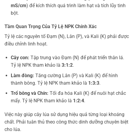
mS/cm
) để kích thích quá trình làm hạt và tích lũy tinh
bột.
Tầm Quan Trọng Của Tỷ Lệ NPK Chính Xác
Tỷ lệ các nguyên tố Đạm (N), Lân (P), và Kali (K) phải được
điều chỉnh linh hoạt.
Cây con:
Tập trung vào Đạm (N) để phát triển thân lá.
Tỷ lệ NPK tham khảo là
3:1:2
.
Làm đòng:
Tăng cường Lân (P) và Kali (K) để hình
thành bông. Tỷ lệ NPK tham khảo là
1:3:3
.
Trổ bông và Chín:
Tối đa hóa Kali (K) để nuôi hạt chắc
mẩy. Tỷ lệ NPK tham khảo là
1:2:4
.
Việc này giúp cây lúa sử dụng hiệu quả từng loại khoáng
chất. Phải tuân thủ theo công thức dinh dưỡng chuyên biệt
cho lúa.