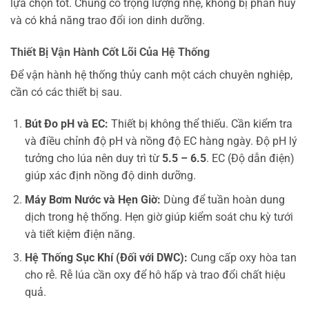
lựa chọn tốt. Chúng có trọng lượng nhẹ, không bị phân hủy
và có khả năng trao đổi ion dinh dưỡng.
Thiết Bị Vận Hành Cốt Lõi Của Hệ Thống
Để vận hành hệ thống thủy canh một cách chuyên nghiệp,
cần có các thiết bị sau.
Bút Đo pH và EC:
Thiết bị không thể thiếu. Cần kiểm tra
và điều chỉnh độ pH và nồng độ EC hàng ngày. Độ pH lý
tưởng cho lúa nên duy trì từ
5.5 – 6.5
. EC (Độ dẫn điện)
giúp xác định nồng độ dinh dưỡng.
Máy Bơm Nước và Hẹn Giờ:
Dùng để tuần hoàn dung
dịch trong hệ thống. Hẹn giờ giúp kiểm soát chu kỳ tưới
và tiết kiệm điện năng.
Hệ Thống Sục Khí (Đối với DWC):
Cung cấp oxy hòa tan
cho rễ. Rễ lúa cần oxy để hô hấp và trao đổi chất hiệu
quả.