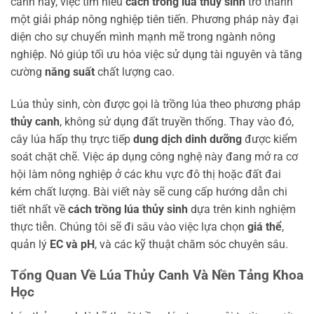
cảnh này, việc tìm hiểu
cách trồng lúa thủy sinh
trở thành
một giải pháp nông nghiệp tiên tiến. Phương pháp này đại
diện cho sự chuyển mình mạnh mẽ trong ngành nông
nghiệp. Nó giúp tối ưu hóa việc sử dụng tài nguyên và tăng
cường
năng suất
chất lượng cao.
Lúa thủy sinh, còn được gọi là trồng lúa theo phương pháp
thủy canh
, không sử dụng đất truyền thống. Thay vào đó,
cây lúa hấp thụ trực tiếp
dung dịch dinh dưỡng
được kiểm
soát chặt chẽ. Việc áp dụng công nghệ này đang mở ra cơ
hội làm nông nghiệp ở các khu vực đô thị hoặc đất đai
kém chất lượng. Bài viết này sẽ cung cấp hướng dẫn chi
tiết nhất về
cách trồng lúa thủy sinh
dựa trên kinh nghiệm
thực tiễn. Chúng tôi sẽ đi sâu vào việc lựa chọn
giá thể
,
quản lý
EC và pH
, và các kỹ thuật chăm sóc chuyên sâu.
Tổng Quan Về Lúa Thủy Canh Và Nền Tảng Khoa
Học