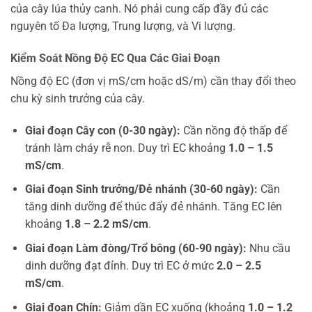
của cây lúa thủy canh. Nó phải cung cấp đầy đủ các
nguyên tố Đa lượng, Trung lượng, và Vi lượng.
Kiểm Soát Nồng Độ EC Qua Các Giai Đoạn
Nồng độ EC (đơn vị mS/cm hoặc dS/m) cần thay đổi theo
chu kỳ sinh trưởng của cây.
Giai đoạn Cây con (0-30 ngày):
Cần nồng độ thấp để
tránh làm cháy rễ non. Duy trì EC khoảng
1.0 – 1.5
mS/cm
.
Giai đoạn Sinh trưởng/Đẻ nhánh (30-60 ngày):
Cần
tăng dinh dưỡng để thúc đẩy đẻ nhánh. Tăng EC lên
khoảng
1.8 – 2.2 mS/cm
.
Giai đoạn Làm đòng/Trổ bông (60-90 ngày):
Nhu cầu
dinh dưỡng đạt đỉnh. Duy trì EC ở mức
2.0 – 2.5
mS/cm
.
Giai đoạn Chín:
Giảm dần EC xuống (khoảng
1.0 – 1.2