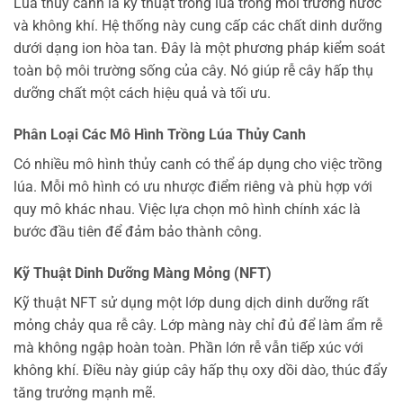
Lúa thủy canh là kỹ thuật trồng lúa trong môi trường nước
và không khí. Hệ thống này cung cấp các chất dinh dưỡng
dưới dạng ion hòa tan. Đây là một phương pháp kiểm soát
toàn bộ môi trường sống của cây. Nó giúp rễ cây hấp thụ
dưỡng chất một cách hiệu quả và tối ưu.
Phân Loại Các Mô Hình Trồng Lúa Thủy Canh
Có nhiều mô hình thủy canh có thể áp dụng cho việc trồng
lúa. Mỗi mô hình có ưu nhược điểm riêng và phù hợp với
quy mô khác nhau. Việc lựa chọn mô hình chính xác là
bước đầu tiên để đảm bảo thành công.
Kỹ Thuật Dinh Dưỡng Màng Mỏng (NFT)
Kỹ thuật NFT sử dụng một lớp dung dịch dinh dưỡng rất
mỏng chảy qua rễ cây. Lớp màng này chỉ đủ để làm ẩm rễ
mà không ngập hoàn toàn. Phần lớn rễ vẫn tiếp xúc với
không khí. Điều này giúp cây hấp thụ oxy dồi dào, thúc đẩy
tăng trưởng mạnh mẽ.