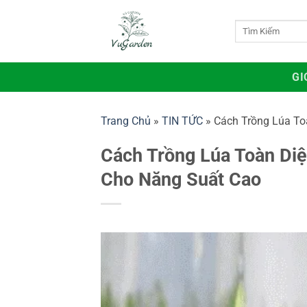
Bỏ
qua
Tìm
kiếm:
nội
dung
GI
Trang Chủ
»
TIN TỨC
»
Cách Trồng Lúa To
Cách Trồng Lúa Toàn Di
Cho Năng Suất Cao