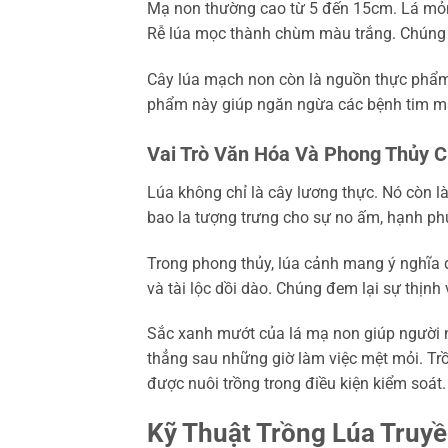
Mạ non thường cao từ 5 đến 15cm. Lá mỏng
Rễ lúa mọc thành chùm màu trắng. Chúng 
Cây lúa mạch non còn là nguồn thực phẩm
phẩm này giúp ngăn ngừa các bệnh tim mạ
Vai Trò Văn Hóa Và Phong Thủy 
Lúa không chỉ là cây lương thực. Nó còn là
bao la tượng trưng cho sự no ấm, hạnh ph
Trong phong thủy, lúa cảnh mang ý nghĩa 
và tài lộc dồi dào. Chúng đem lại sự thịnh
Sắc xanh mướt của lá mạ non giúp người n
thẳng sau những giờ làm việc mệt mỏi. Tr
được nuôi trồng trong điều kiện kiểm soát
Kỹ Thuật Trồng Lúa Truy