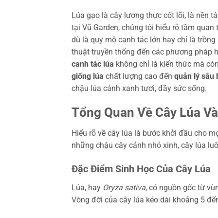
Lúa gạo là cây lương thực cốt lõi, là nền 
tại Vũ Garden, chúng tôi hiểu rõ tầm quan
dù là quy mô canh tác lớn hay chỉ là trồng 
thuật truyền thống đến các phương pháp h
canh tác lúa
không chỉ là kiến thức mà còn
giống lúa
chất lượng cao đến
quản lý sâu
chậu lúa cảnh xanh tươi, đầy sức sống.
Tổng Quan Về Cây Lúa Và
Hiểu rõ về cây lúa là bước khởi đầu cho mọ
những chậu cây cảnh nhỏ xinh, cây lúa luôn
Đặc Điểm Sinh Học Của Cây Lúa
Lúa, hay
Oryza sativa
, có nguồn gốc từ vù
Vòng đời của cây lúa kéo dài khoảng 5 đến