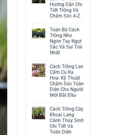
ở
Hướng Dẫn Chi
Cách
Trồng
Tiết Trồng Và
Cây
Chăm Sóc A-Z
Đô
La
Không
Trắng:
có
Kỹ
Toàn Bộ Cách
bình
Thuật
luận
Trồng Nho
Chăm
ở
Sóc
Ngón Tay Ngọt
Cách
Lá
Trồng
Sắc Và Sai Trái
Bạc
Địa
Tinh
Nhất
Lan
Tế
Tứ
Không
Thời:
có
Hướng
Cách Trồng Lan
bình
Dẫn
luận
Cẩm Cù Ra
Chi
ở
Tiết
Hoa: Kỹ Thuật
Toàn
Trồng
Bộ
Chăm Sóc Toàn
Và
Cách
Chăm
Diện Cho Người
Trồng
Sóc
Nho
Mới Bắt Đầu
A-
Ngón
Z
Không
Tay
có
Ngọt
Cách Trồng Cây
bình
Sắc
luận
Và
Khoai Lang
ở
Sai
Cảnh Thủy Sinh
Cách
Trái
Trồng
Nhất
Chi Tiết Và
Lan
Toàn Diện
Cẩm