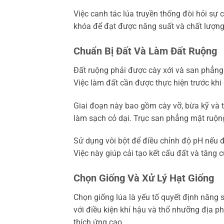
Việc canh tác lúa truyền thống đòi hỏi sự 
khóa để đạt được năng suất và chất lượng
Chuẩn Bị Đất Và Làm Đất Ruộng
Đất ruộng phải được cày xới và san phẳng c
Việc làm đất cần được thực hiện trước khi g
Giai đoạn này bao gồm cày vỡ, bừa kỹ và t
làm sạch cỏ dại. Trục san phẳng mặt ruộn
Sử dụng vôi bột để điều chỉnh độ pH nếu
Việc này giúp cải tạo kết cấu đất và tăng
Chọn Giống Và Xử Lý Hạt Giống
Chọn giống lúa là yếu tố quyết định năng
với điều kiện khí hậu và thổ nhưỡng địa p
thích ứng cao.