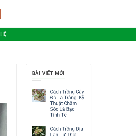
 HỆ
BÀI VIẾT MỚI
Cách Trồng Cây
Đô La Trắng: Kỹ
Thuật Chăm
Sóc Lá Bạc
Tinh Tế
Không
có
Cách Trồng Địa
bình
luận
Lan Tứ Thời: