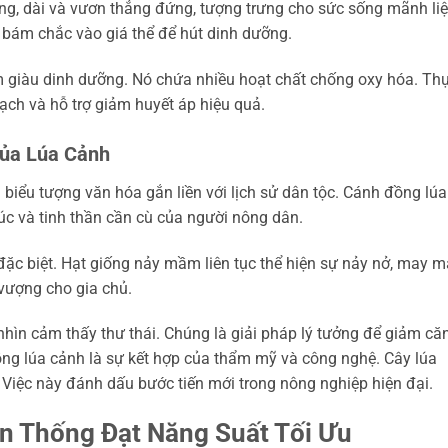
, dài và vươn thẳng đứng, tượng trưng cho sức sống mãnh liệ
bám chắc vào giá thể để hút dinh dưỡng.
 giàu dinh dưỡng. Nó chứa nhiều hoạt chất chống oxy hóa. Th
ch và hỗ trợ giảm huyết áp hiệu quả.
Của Lúa Cảnh
 biểu tượng văn hóa gắn liền với lịch sử dân tộc. Cánh đồng lúa
úc và tinh thần cần cù của người nông dân.
đặc biệt. Hạt giống nảy mầm liên tục thể hiện sự nảy nở, may 
 vượng cho gia chủ.
hìn cảm thấy thư thái. Chúng là giải pháp lý tưởng để giảm că
ồng lúa cảnh là sự kết hợp của thẩm mỹ và công nghệ. Cây lúa
. Việc này đánh dấu bước tiến mới trong nông nghiệp hiện đại.
ền Thống Đạt Năng Suất Tối Ưu