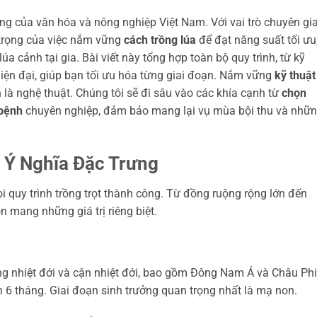
tảng của văn hóa và nông nghiệp Việt Nam. Với vai trò chuyên gi
 trọng của việc nắm vững
cách trồng lúa
để đạt năng suất tối ưu
lúa cảnh tại gia. Bài viết này tổng hợp toàn bộ quy trình, từ kỹ
iện đại, giúp bạn tối ưu hóa từng giai đoạn. Nắm vững
kỹ thuật
 là nghệ thuật. Chúng tôi sẽ đi sâu vào các khía cạnh từ
chọn
 bệnh
chuyên nghiệp, đảm bảo mang lại vụ mùa bội thu và nhữ
 Ý Nghĩa Đặc Trưng
i quy trình trồng trọt thành công. Từ đồng ruộng rộng lớn đến
 mang những giá trị riêng biệt.
ng nhiệt đới và cận nhiệt đới, bao gồm Đông Nam Á và Châu Phi
 6 tháng. Giai đoạn sinh trưởng quan trọng nhất là mạ non.