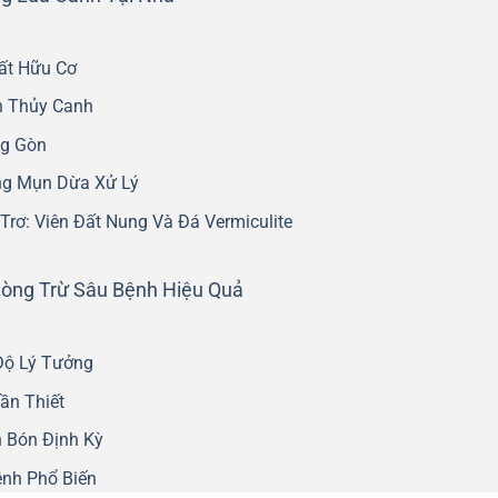
ất Hữu Cơ
h Thủy Canh
ng Gòn
ng Mụn Dừa Xử Lý
Trơ: Viên Đất Nung Và Đá Vermiculite
òng Trừ Sâu Bệnh Hiệu Quả
Độ Lý Tưởng
ần Thiết
 Bón Định Kỳ
ệnh Phổ Biến