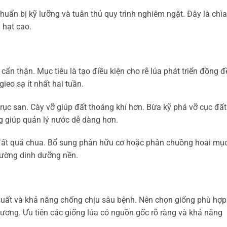
chuẩn bị kỹ lưỡng và tuân thủ quy trình nghiêm ngặt. Đây là chìa
 hạt cao.
ẩn thận. Mục tiêu là tạo điều kiện cho rễ lúa phát triển đồng đ
ieo sạ ít nhất hai tuần.
rục san. Cày vỡ giúp đất thoáng khí hơn. Bừa kỹ phá vỡ cục đất
g giúp quản lý nước dễ dàng hơn.
 đất quá chua. Bổ sung phân hữu cơ hoặc phân chuồng hoai mục
 cường dinh dưỡng nền.
 suất và khả năng chống chịu sâu bệnh. Nên chọn giống phù hợp
hương. Ưu tiên các giống lúa có nguồn gốc rõ ràng và khả năng