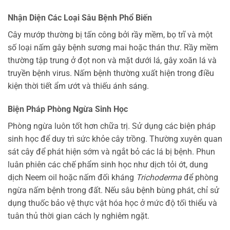
Nhận Diện Các Loại Sâu Bệnh Phổ Biến
Cây mướp thường bị tấn công bởi rầy mềm, bọ trĩ và một
số loại nấm gây bệnh sương mai hoặc thán thư. Rầy mềm
thường tập trung ở đọt non và mặt dưới lá, gây xoăn lá và
truyền bệnh virus. Nấm bệnh thường xuất hiện trong điều
kiện thời tiết ẩm ướt và thiếu ánh sáng.
Biện Pháp Phòng Ngừa Sinh Học
Phòng ngừa luôn tốt hơn chữa trị. Sử dụng các biện pháp
sinh học để duy trì sức khỏe cây trồng. Thường xuyên quan
sát cây để phát hiện sớm và ngắt bỏ các lá bị bệnh. Phun
luân phiên các chế phẩm sinh học như dịch tỏi ớt, dung
dịch Neem oil hoặc nấm đối kháng
Trichoderma
để phòng
ngừa nấm bệnh trong đất. Nếu sâu bệnh bùng phát, chỉ sử
dụng thuốc bảo vệ thực vật hóa học ở mức độ tối thiểu và
tuân thủ thời gian cách ly nghiêm ngặt.