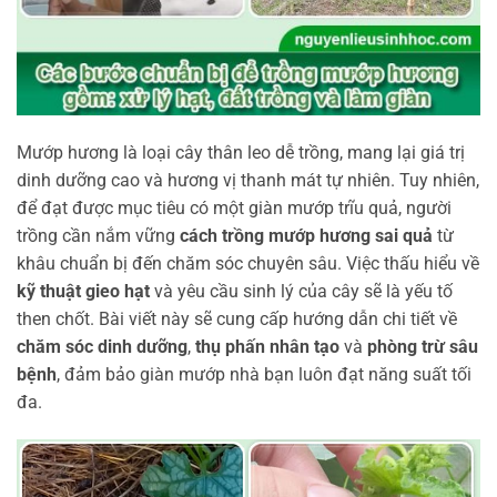
Mướp hương là loại cây thân leo dễ trồng, mang lại giá trị
dinh dưỡng cao và hương vị thanh mát tự nhiên. Tuy nhiên,
để đạt được mục tiêu có một giàn mướp trĩu quả, người
trồng cần nắm vững
cách trồng mướp hương sai quả
từ
khâu chuẩn bị đến chăm sóc chuyên sâu. Việc thấu hiểu về
kỹ thuật gieo hạt
và yêu cầu sinh lý của cây sẽ là yếu tố
then chốt. Bài viết này sẽ cung cấp hướng dẫn chi tiết về
chăm sóc dinh dưỡng
,
thụ phấn nhân tạo
và
phòng trừ sâu
bệnh
, đảm bảo giàn mướp nhà bạn luôn đạt năng suất tối
đa.