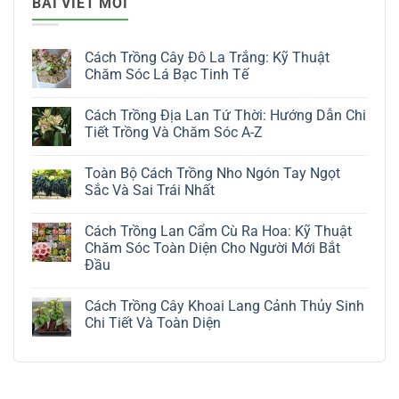
BÀI VIẾT MỚI
Cách Trồng Cây Đô La Trắng: Kỹ Thuật
Chăm Sóc Lá Bạc Tinh Tế
Không
có
Cách Trồng Địa Lan Tứ Thời: Hướng Dẫn Chi
bình
luận
Tiết Trồng Và Chăm Sóc A-Z
ở
Cách
Không
Trồng
có
Toàn Bộ Cách Trồng Nho Ngón Tay Ngọt
Cây
bình
Đô
luận
Sắc Và Sai Trái Nhất
La
ở
Trắng:
Cách
Không
Kỹ
Trồng
có
Cách Trồng Lan Cẩm Cù Ra Hoa: Kỹ Thuật
Thuật
Địa
bình
Chăm
Lan
luận
Chăm Sóc Toàn Diện Cho Người Mới Bắt
Sóc
Tứ
ở
Đầu
Lá
Thời:
Toàn
Bạc
Hướng
Bộ
Không
Tinh
Dẫn
Cách
có
Tế
Chi
Trồng
Cách Trồng Cây Khoai Lang Cảnh Thủy Sinh
bình
Tiết
Nho
luận
Chi Tiết Và Toàn Diện
Trồng
Ngón
ở
Và
Tay
Cách
Không
Chăm
Ngọt
Trồng
có
Sóc
Sắc
Lan
bình
A-
Và
Cẩm
luận
Z
Sai
Cù
ở
Trái
Ra
Cách