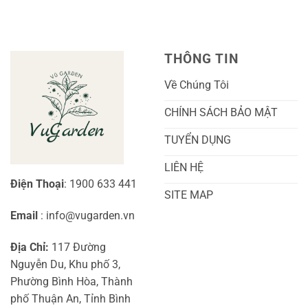
Nhất
Hoa:
Trồng
Kỹ
Cây
Thuật
Khoai
Chăm
Lang
Sóc
Cảnh
Toàn
Thủy
THÔNG TIN
Diện
Sinh
Cho
Chi
Người
Tiết
Về Chúng Tôi
Mới
Và
Bắt
Toàn
Đầu
Diện
CHÍNH SÁCH BẢO MẬT
TUYỂN DỤNG
LIÊN HỆ
Điện Thoại
: 1900 633 441
SITE MAP
Email
: info@vugarden.vn
Địa Chỉ:
117 Đường
Nguyễn Du, Khu phố 3,
Phường Bình Hòa, Thành
phố Thuận An, Tỉnh Bình