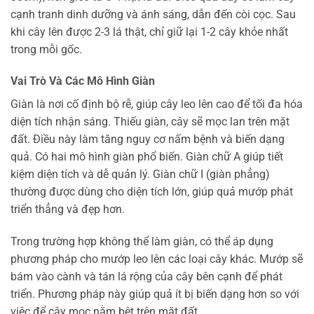
cạnh tranh dinh dưỡng và ánh sáng, dẫn đến còi cọc. Sau
khi cây lên được 2-3 lá thật, chỉ giữ lại 1-2 cây khỏe nhất
trong mỗi gốc.
Vai Trò Và Các Mô Hình Giàn
Giàn là nơi cố định bộ rễ, giúp cây leo lên cao để tối đa hóa
diện tích nhận sáng. Thiếu giàn, cây sẽ mọc lan trên mặt
đất. Điều này làm tăng nguy cơ nấm bệnh và biến dạng
quả. Có hai mô hình giàn phổ biến. Giàn chữ A giúp tiết
kiệm diện tích và dễ quản lý. Giàn chữ I (giàn phẳng)
thường được dùng cho diện tích lớn, giúp quả mướp phát
triển thẳng và đẹp hơn.
Trong trường hợp không thể làm giàn, có thể áp dụng
phương pháp cho mướp leo lên các loại cây khác. Mướp sẽ
bám vào cành và tán lá rộng của cây bên cạnh để phát
triển. Phương pháp này giúp quả ít bị biến dạng hơn so với
việc để cây mọc nằm bệt trên mặt đất.