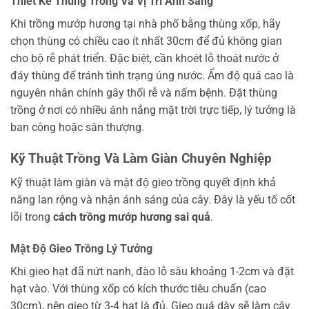
Thiết Kế Thùng Trồng Và Vị Trí Ánh Sáng
Khi trồng mướp hương tại nhà phố bằng thùng xốp, hãy
chọn thùng có chiều cao ít nhất 30cm để đủ không gian
cho bộ rễ phát triển. Đặc biệt, cần khoét lỗ thoát nước ở
đáy thùng để tránh tình trạng úng nước. Ẩm độ quá cao là
nguyên nhân chính gây thối rễ và nấm bệnh. Đặt thùng
trồng ở nơi có nhiều ánh nắng mặt trời trực tiếp, lý tưởng là
ban công hoặc sân thượng.
Kỹ Thuật Trồng Và Làm Giàn Chuyên Nghiệp
Kỹ thuật làm giàn và mật độ gieo trồng quyết định khả
năng lan rộng và nhận ánh sáng của cây. Đây là yếu tố cốt
lõi trong
cách trồng mướp hương sai quả
.
Mật Độ Gieo Trồng Lý Tưởng
Khi gieo hạt đã nứt nanh, đào lỗ sâu khoảng 1-2cm và đặt
hạt vào. Với thùng xốp có kích thước tiêu chuẩn (cao
30cm), nên gieo từ 3-4 hạt là đủ. Gieo quá dày sẽ làm cây