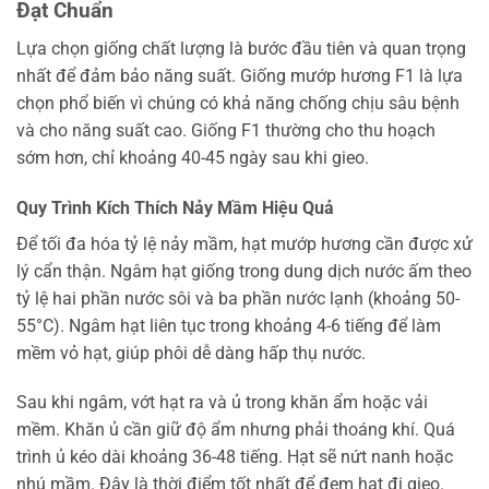
Đạt Chuẩn
Lựa chọn giống chất lượng là bước đầu tiên và quan trọng
nhất để đảm bảo năng suất. Giống mướp hương F1 là lựa
chọn phổ biến vì chúng có khả năng chống chịu sâu bệnh
và cho năng suất cao. Giống F1 thường cho thu hoạch
sớm hơn, chỉ khoảng 40-45 ngày sau khi gieo.
Quy Trình Kích Thích Nảy Mầm Hiệu Quả
Để tối đa hóa tỷ lệ nảy mầm, hạt mướp hương cần được xử
lý cẩn thận. Ngâm hạt giống trong dung dịch nước ấm theo
tỷ lệ hai phần nước sôi và ba phần nước lạnh (khoảng 50-
55°C). Ngâm hạt liên tục trong khoảng 4-6 tiếng để làm
mềm vỏ hạt, giúp phôi dễ dàng hấp thụ nước.
Sau khi ngâm, vớt hạt ra và ủ trong khăn ẩm hoặc vải
mềm. Khăn ủ cần giữ độ ẩm nhưng phải thoáng khí. Quá
trình ủ kéo dài khoảng 36-48 tiếng. Hạt sẽ nứt nanh hoặc
nhú mầm. Đây là thời điểm tốt nhất để đem hạt đi gieo.