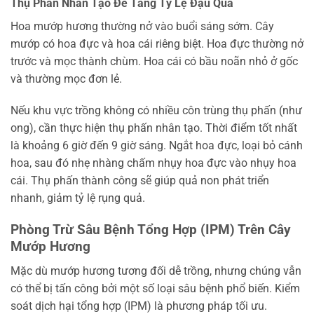
Thụ Phấn Nhân Tạo Để Tăng Tỷ Lệ Đậu Quả
Hoa mướp hương thường nở vào buổi sáng sớm. Cây
mướp có hoa đực và hoa cái riêng biệt. Hoa đực thường nở
trước và mọc thành chùm. Hoa cái có bầu noãn nhỏ ở gốc
và thường mọc đơn lẻ.
Nếu khu vực trồng không có nhiều côn trùng thụ phấn (như
ong), cần thực hiện thụ phấn nhân tạo. Thời điểm tốt nhất
là khoảng 6 giờ đến 9 giờ sáng. Ngắt hoa đực, loại bỏ cánh
hoa, sau đó nhẹ nhàng chấm nhụy hoa đực vào nhụy hoa
cái. Thụ phấn thành công sẽ giúp quả non phát triển
nhanh, giảm tỷ lệ rụng quả.
Phòng Trừ Sâu Bệnh Tổng Hợp (IPM) Trên Cây
Mướp Hương
Mặc dù mướp hương tương đối dễ trồng, nhưng chúng vẫn
có thể bị tấn công bởi một số loại sâu bệnh phổ biến. Kiểm
soát dịch hại tổng hợp (IPM) là phương pháp tối ưu.