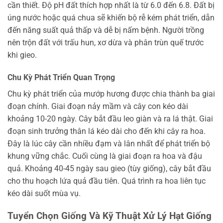
cần thiết. Độ pH đất thích hợp nhất là từ 6.0 đến 6.8. Đất bị
úng nước hoặc quá chua sẽ khiến bộ rễ kém phát triển, dẫn
đến năng suất quả thấp và dễ bị nấm bệnh. Người trồng
nên trộn đất với trấu hun, xơ dừa và phân trùn quế trước
khi gieo.
Chu Kỳ Phát Triển Quan Trọng
Chu kỳ phát triển của mướp hương được chia thành ba giai
đoạn chính. Giai đoạn nảy mầm và cây con kéo dài
khoảng 10-20 ngày. Cây bắt đầu leo giàn và ra lá thật. Giai
đoạn sinh trưởng thân lá kéo dài cho đến khi cây ra hoa.
Đây là lúc cây cần nhiều đạm và lân nhất để phát triển bộ
khung vững chắc. Cuối cùng là giai đoạn ra hoa và đậu
quả. Khoảng 40-45 ngày sau gieo (tùy giống), cây bắt đầu
cho thu hoạch lứa quả đầu tiên. Quá trình ra hoa liên tục
kéo dài suốt mùa vụ.
Tuyển Chọn Giống Và Kỹ Thuật Xử Lý Hạt Giống