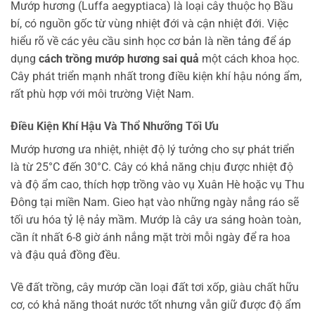
Mướp hương (Luffa aegyptiaca) là loại cây thuộc họ Bầu
bí, có nguồn gốc từ vùng nhiệt đới và cận nhiệt đới. Việc
hiểu rõ về các yêu cầu sinh học cơ bản là nền tảng để áp
dụng
cách trồng mướp hương sai quả
một cách khoa học.
Cây phát triển mạnh nhất trong điều kiện khí hậu nóng ẩm,
rất phù hợp với môi trường Việt Nam.
Điều Kiện Khí Hậu Và Thổ Nhưỡng Tối Ưu
Mướp hương ưa nhiệt, nhiệt độ lý tưởng cho sự phát triển
là từ 25°C đến 30°C. Cây có khả năng chịu được nhiệt độ
và độ ẩm cao, thích hợp trồng vào vụ Xuân Hè hoặc vụ Thu
Đông tại miền Nam. Gieo hạt vào những ngày nắng ráo sẽ
tối ưu hóa tỷ lệ nảy mầm. Mướp là cây ưa sáng hoàn toàn,
cần ít nhất 6-8 giờ ánh nắng mặt trời mỗi ngày để ra hoa
và đậu quả đồng đều.
Về đất trồng, cây mướp cần loại đất tơi xốp, giàu chất hữu
cơ, có khả năng thoát nước tốt nhưng vẫn giữ được độ ẩm