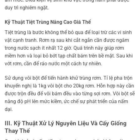
duy trì nghiêm ngặt.
Kỹ Thuật Tiệt Trùng Nâng Cao Giá Thể
Tiệt trùng là bước không thể bỏ qua để loại trừ các vi sinh
vật cạnh tranh. Rơm rạ sau khi cắt ngắn cần được ngâm
trong nước sạch ít nhất 12 giờ. Quá trình này giúp rơm
mềm hơn và loại bỏ bớt tạp chất bám trên bề mặt. Sau khi
vớt rơm, cần để ráo nước một cách tự nhiên.
Sử dụng vôi bột để tiến hành khử trùng rơm. Tỉ lệ pha trộn
khuyến nghị là 1kg vôi bột cho 20kg rơm. Hỗn hợp này cần
được trộn đều để vôi bám đều vào từng sợi rơm. Vôi bột sẽ
nâng độ pH lên mức kiềm, ức chế sự phát triển của nấm
dại.
III. Kỹ Thuật Xử Lý Nguyên Liệu Và Cấy Giống
Thay Thế