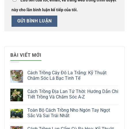
Lưu tên của tôi, email, và trang web trong trình duyệt
này cho lần bình luận kế tiếp của tôi.
BÀI VIẾT MỚI
Cách Trồng Cây Đô La Trắng: Kỹ Thuật
Chăm Sóc Lá Bạc Tinh Tế
Không
có
Cách Trồng Địa Lan Tứ Thời: Hướng Dẫn Chi
bình
luận
Tiết Trồng Và Chăm Sóc A-Z
ở
Cách
Không
Trồng
có
Toàn Bộ Cách Trồng Nho Ngón Tay Ngọt
Cây
bình
Đô
luận
Sắc Và Sai Trái Nhất
La
ở
Trắng:
Cách
Không
Kỹ
Trồng
có
Cách Trồng Lan Cẩm Cù Ra Hoa: Kỹ Thuật
Thuật
Địa