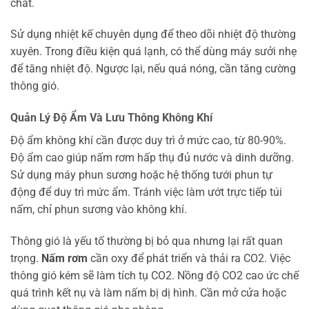
chất.
Sử dụng nhiệt kế chuyên dụng để theo dõi nhiệt độ thường
xuyên. Trong điều kiện quá lạnh, có thể dùng máy sưởi nhẹ
để tăng nhiệt độ. Ngược lại, nếu quá nóng, cần tăng cường
thông gió.
Quản Lý Độ Ẩm Và Lưu Thông Không Khí
Độ ẩm không khí cần được duy trì ở mức cao, từ 80-90%.
Độ ẩm cao giúp nấm rơm hấp thụ đủ nước và dinh dưỡng.
Sử dụng máy phun sương hoặc hệ thống tưới phun tự
động để duy trì mức ẩm. Tránh việc làm ướt trực tiếp túi
nấm, chỉ phun sương vào không khí.
Thông gió là yếu tố thường bị bỏ qua nhưng lại rất quan
trọng.
Nấm rơm
cần oxy để phát triển và thải ra CO2. Việc
thông gió kém sẽ làm tích tụ CO2. Nồng độ CO2 cao ức chế
quá trình kết nụ và làm nấm bị dị hình. Cần mở cửa hoặc