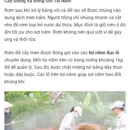
Cấy Giống Và Đóng Gói Túi Nấm
Rơm sau khi xử lý bằng vôi và để ráo sẽ được nhúng vào
dung dịch men nấm. Người trồng chỉ nhúng nhanh và vắt
nhẹ để rơm loại bỏ nước dư thừa. Mục đích là giữ rơm ở độ
ẩm tối ưu cho sợi nấm. Rơm không nên quá ướt vì dễ gây
úng và thối rửa.
Rơm đã cấy men được đóng gói vào các
túi nilon đục lỗ
chuyên dụng. Mỗi túi nấm nên có trọng lượng khoảng 1kg
để dễ quản lý. Sau đó, buộc chặt miệng túi bằng dây thun
hoặc dây buộc. Các lỗ trên túi nilon giúp sợi nấm trao đổi
không khí.