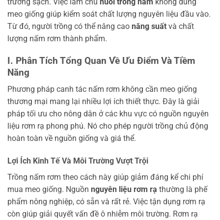
trường sạch. Việc làm chủ
nuôi trồng nấm
không dùng
meo giống giúp kiểm soát chất lượng nguyên liệu đầu vào.
Từ đó, người trồng có thể nâng cao
năng suất
và chất
lượng nấm rơm thành phẩm.
I. Phân Tích Tổng Quan Về Ưu Điểm Và Tiềm
Năng
Phương pháp canh tác nấm rơm không cần meo giống
thương mại mang lại nhiều lợi ích thiết thực. Đây là giải
pháp tối ưu cho nông dân ở các khu vực có nguồn nguyên
liệu rơm rạ phong phú. Nó cho phép người trồng chủ động
hoàn toàn về nguồn giống và giá thể.
Lợi Ích Kinh Tế Và Môi Trường Vượt Trội
Trồng nấm rơm theo cách này giúp giảm đáng kể chi phí
mua meo giống. Nguồn
nguyên liệu rơm rạ
thường là phế
phẩm nông nghiệp, có sẵn và rất rẻ. Việc tận dụng rơm rạ
còn giúp giải quyết vấn đề ô nhiễm môi trường. Rơm rạ