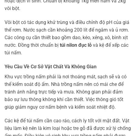
hoặc dịch vi sinh. Chuẩn bị khoảng 1kg men nấm và 2kg
vôi bột.
Vôi bột có tác dụng khử trùng và điều chỉnh độ pH của giá
thể rơm. Nước sạch cần khoảng 200 lít để ngâm và ủ rơm.
Các công cụ cần thiết bao gồm dao, kéo, xẻng, xô, bình xịt
nước. Đồng thời chuẩn bị
túi nilon đục lỗ
và kệ để xếp các
túi nấm.
Yêu Cầu Về Cơ Sở Vật Chất Và Không Gian
Khu vực trồng nấm phải là nơi thoáng mát, sạch sẽ và có
thể kiểm soát độ ẩm. Nhà trồng nấm nên có mái che để
tránh ánh nắng trực tiếp và mưa. Không gian phải đảm
bảo sự lưu thông không khí cần thiết. Việc thông gió tốt
giúp giảm nguy cơ nấm bệnh và kiểm soát nhiệt độ.
Các kệ để túi nấm cần cao ráo, cách ly tốt với mặt đất. Vật
liệu làm kệ nên là kim loại hoặc tre gỗ đã được xử lý chống
ẩm mốc. Điều kiện vệ sinh khu vực trồng nấm phải được