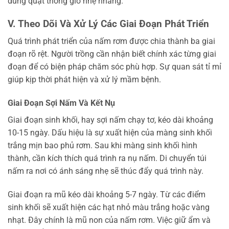
dùng quạt thông gió nhẹ nhàng.
V. Theo Dõi Và Xử Lý Các Giai Đoạn Phát Triển
Quá trình phát triển của nấm rơm được chia thành ba giai
đoạn rõ rệt. Người trồng cần nhận biết chính xác từng giai
đoạn để có biện pháp chăm sóc phù hợp. Sự quan sát tỉ mỉ
giúp kịp thời phát hiện và xử lý mầm bệnh.
Giai Đoạn Sợi Nấm Và Kết Nụ
Giai đoạn sinh khối, hay sợi nấm chạy tơ, kéo dài khoảng
10-15 ngày. Dấu hiệu là sự xuất hiện của màng sinh khối
trắng mịn bao phủ rơm. Sau khi màng sinh khối hình
thành, cần kích thích quá trình ra nụ nấm. Di chuyển túi
nấm ra nơi có ánh sáng nhẹ sẽ thúc đẩy quá trình này.
Giai đoạn ra mũ kéo dài khoảng 5-7 ngày. Từ các điểm
sinh khối sẽ xuất hiện các hạt nhỏ màu trắng hoặc vàng
nhạt. Đây chính là mũ non của nấm rơm. Việc giữ ẩm và