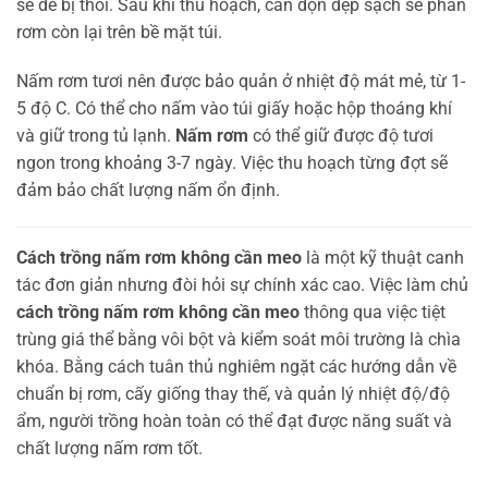
sẽ dễ bị thối. Sau khi thu hoạch, cần dọn dẹp sạch sẽ phần
rơm còn lại trên bề mặt túi.
Nấm rơm tươi nên được bảo quản ở nhiệt độ mát mẻ, từ 1-
5 độ C. Có thể cho nấm vào túi giấy hoặc hộp thoáng khí
và giữ trong tủ lạnh.
Nấm rơm
có thể giữ được độ tươi
ngon trong khoảng 3-7 ngày. Việc thu hoạch từng đợt sẽ
đảm bảo chất lượng nấm ổn định.
Cách trồng nấm rơm không cần meo
là một kỹ thuật canh
tác đơn giản nhưng đòi hỏi sự chính xác cao. Việc làm chủ
cách trồng nấm rơm không cần meo
thông qua việc tiệt
trùng giá thể bằng vôi bột và kiểm soát môi trường là chìa
khóa. Bằng cách tuân thủ nghiêm ngặt các hướng dẫn về
chuẩn bị rơm, cấy giống thay thế, và quản lý nhiệt độ/độ
ẩm, người trồng hoàn toàn có thể đạt được năng suất và
chất lượng nấm rơm tốt.