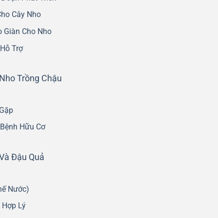
Cho Cây Nho
o Giàn Cho Nho
 Hỗ Trợ
 Nho Trồng Chậu
 Gặp
 Bệnh Hữu Cơ
 Và Đậu Quả
hế Nước)
 Hợp Lý