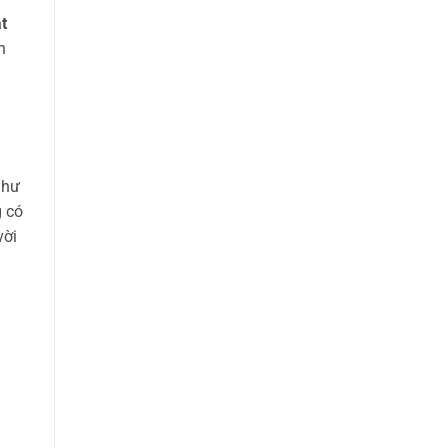
t
n
như
g có
vời