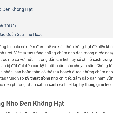
o Đen Không Hạt
h Tối Ưu
Bảo Quản Sau Thu Hoạch
ng tôi chia sẻ niềm đam mê và kiến thức trồng trọt để biến kh
nh tươi. Việc tự tay trồng những chùm nho đen mọng nước nga
ước mơ xa vời nữa. Hướng dẫn chi tiết này sẽ chỉ rõ
cách trồng
uẩn bị đất đai đến các kỹ thuật chăm sóc chuyên sâu. Chúng tô
ên nhẫn, bạn hoàn toàn có thể thu hoạch được những chùm nho
 tập trung vào
kỹ thuật trồng nho
chi tiết, đảm bảo bạn nắm vữ
o đến phương pháp
cắt tỉa cành
và thiết lập
hệ thống giàn leo
ống Nho Đen Không Hạt