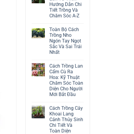
ở
Hướng Dẫn Chi
Cách
Trồng
Tiết Trồng Và
Cây
Chăm Sóc A-Z
Đô
La
Không
Trắng:
có
Kỹ
Toàn Bộ Cách
bình
Thuật
luận
Trồng Nho
Chăm
ở
Sóc
Ngón Tay Ngọt
Cách
Lá
Trồng
Sắc Và Sai Trái
Bạc
Địa
Tinh
Nhất
Lan
Tế
Tứ
Không
Thời:
có
Hướng
Cách Trồng Lan
bình
Dẫn
luận
Cẩm Cù Ra
Chi
ở
Tiết
Hoa: Kỹ Thuật
Toàn
Trồng
Bộ
Chăm Sóc Toàn
Và
Cách
Chăm
Diện Cho Người
Trồng
Sóc
Nho
Mới Bắt Đầu
A-
Ngón
Z
Không
Tay
có
Ngọt
Cách Trồng Cây
bình
Sắc
luận
Và
Khoai Lang
ở
Sai
Cảnh Thủy Sinh
Cách
Trái
Trồng
Nhất
Chi Tiết Và
Lan
Toàn Diện
Cẩm