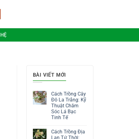
 HỆ
BÀI VIẾT MỚI
Cách Trồng Cây
Đô La Trắng: Kỹ
Thuật Chăm
Sóc Lá Bạc
Tinh Tế
Không
có
Cách Trồng Địa
bình
luận
Lan Tứ Thời: