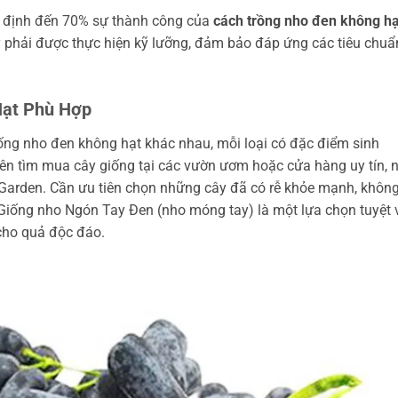
t định đến 70% sự thành công của
cách trồng nho đen không hạ
cây phải được thực hiện kỹ lưỡng, đảm bảo đáp ứng các tiêu chuẩ
Hạt Phù Hợp
giống nho đen không hạt khác nhau, mỗi loại có đặc điểm sinh
nên tìm mua cây giống tại các vườn ươm hoặc cửa hàng uy tín, 
Garden. Cần ưu tiên chọn những cây đã có rễ khỏe mạnh, khôn
 Giống nho Ngón Tay Đen (nho móng tay) là một lựa chọn tuyệt 
 cho quả độc đáo.