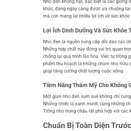
Nho đen không hạt, đặc biệt là các giống
khác, đang ngày càng được ưa chuộng tại Vi
mà còn mang lại nhiều lợi ích về sức khỏe 
Lợi Ích Dinh Dưỡng Và Sức Khỏe 
Nho đen là nguồn cung cấp dồi dào các c
Những hợp chất này đóng vai trò quan trọn
chống lại quá trình lão hóa. Việc tự trồn
phẩm thu hoạch là những chùm nho hữu cơ, 
giúp tăng cường chất lượng cuộc sống.
Tiềm Năng Thẩm Mỹ Cho Không G
Một giàn nho đen sum suê không chỉ cung 
Những chiếc lá xanh mướt, cùng những chù
Trồng nho trong chậu rất phù hợp với các 
Chuẩn Bị Toàn Diện Trước