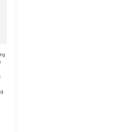
ông
y
i
ng