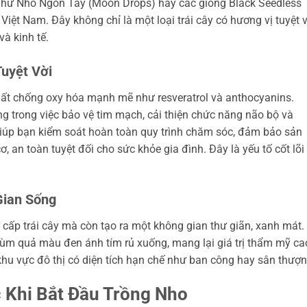
 như Nho Ngón Tay (Moon Drops) hay các giống Black Seedless
ệt Nam. Đây không chỉ là một loại trái cây có hương vị tuyệt v
và kinh tế.
Tuyệt Vời
hất chống oxy hóa mạnh mẽ như resveratrol và anthocyanins.
g trong việc bảo vệ tim mạch, cải thiện chức năng não bộ và
g giúp bạn kiểm soát hoàn toàn quy trình chăm sóc, đảm bảo sản
an toàn tuyệt đối cho sức khỏe gia đình. Đây là yếu tố cốt lõi
ian Sống
cấp trái cây mà còn tạo ra một không gian thư giãn, xanh mát.
m quả màu đen ánh tím rủ xuống, mang lại giá trị thẩm mỹ ca
khu vực đô thị có diện tích hạn chế như ban công hay sân thượn
 Khi Bắt Đầu Trồng Nho