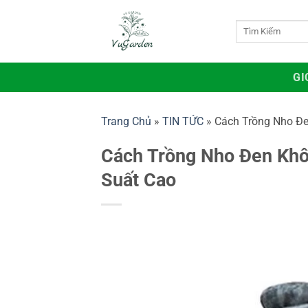
Bỏ
qua
Tìm
kiếm:
nội
dung
GI
Trang Chủ
»
TIN TỨC
»
Cách Trồng Nho Đe
Cách Trồng Nho Đen Khô
Suất Cao