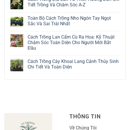
luận
Tiết Trồng Và Chăm Sóc A-Z
ở
Cách
Không
Trồng
có
Toàn Bộ Cách Trồng Nho Ngón Tay Ngọt
Cây
bình
Đô
luận
Sắc Và Sai Trái Nhất
La
ở
Trắng:
Cách
Không
Kỹ
Trồng
có
Cách Trồng Lan Cẩm Cù Ra Hoa: Kỹ Thuật
Thuật
Địa
bình
Chăm
Lan
luận
Chăm Sóc Toàn Diện Cho Người Mới Bắt
Sóc
Tứ
ở
Đầu
Lá
Thời:
Toàn
Bạc
Hướng
Bộ
Không
Tinh
Dẫn
Cách
có
Tế
Chi
Trồng
Cách Trồng Cây Khoai Lang Cảnh Thủy Sinh
bình
Tiết
Nho
luận
Chi Tiết Và Toàn Diện
Trồng
Ngón
ở
Và
Tay
Cách
Không
Chăm
Ngọt
Trồng
có
Sóc
Sắc
Lan
bình
A-
Và
Cẩm
luận
Z
Sai
Cù
ở
Trái
Ra
Cách
Nhất
Hoa:
Trồng
Kỹ
Cây
Thuật
Khoai
Chăm
Lang
Sóc
Cảnh
Toàn
Thủy
THÔNG TIN
Diện
Sinh
Cho
Chi
Người
Tiết
Về Chúng Tôi
Mới
Và