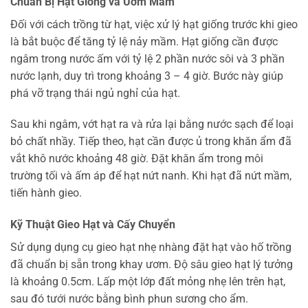
Chuẩn Bị Hạt Giống và Ươm Mầm
Đối với cách trồng từ hạt, việc xử lý hạt giống trước khi gieo
là bắt buộc để tăng tỷ lệ nảy mầm. Hạt giống cần được
ngâm trong nước ấm với tỷ lệ 2 phần nước sôi và 3 phần
nước lạnh, duy trì trong khoảng 3 – 4 giờ. Bước này giúp
phá vỡ trạng thái ngủ nghỉ của hạt.
Sau khi ngâm, vớt hạt ra và rửa lại bằng nước sạch để loại
bỏ chất nhầy. Tiếp theo, hạt cần được ủ trong khăn ẩm đã
vắt khô nước khoảng 48 giờ. Đặt khăn ẩm trong môi
trường tối và ấm áp để hạt nứt nanh. Khi hạt đã nứt mầm,
tiến hành gieo.
Kỹ Thuật Gieo Hạt và Cấy Chuyển
Sử dụng dụng cụ gieo hạt nhẹ nhàng đặt hạt vào hố trồng
đã chuẩn bị sẵn trong khay ươm. Độ sâu gieo hạt lý tưởng
là khoảng 0.5cm. Lấp một lớp đất mỏng nhẹ lên trên hạt,
sau đó tưới nước bằng bình phun sương cho ẩm.