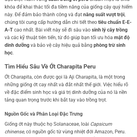
khóa để khai thác tối đa tiềm năng của giống cây quý hiếm
này. Để đảm bảo thành công và đạt
năng suất vượt trội
,
chúng tôi cung cấp hướng dẫn chi tiết theo
tiêu chuẩn E-E-
A-T
cao nhất. Bài viết này sẽ đi sâu vào
sinh lý cây trồng
và các kỹ thuật tiên tiến, từ đó giúp bạn tối ưu hóa
mật độ
dinh dưỡng
và bảo vệ cây hiệu quả bằng
phòng trừ sinh
học
.
Tìm Hiểu Sâu Về Ớt Charapita Peru
Ớt Charapita, còn được gọi là Aji Charapita, là một trong
những giống ớt cay nhất và đắt nhất thế giới. Việc hiểu rõ
về đặc điểm sinh học và giá trị dinh dưỡng của nó là nền
tảng quan trọng trước khi bắt tay vào trồng trọt.
Nguồn Gốc và Phân Loại Đặc Trưng
Giống ớt này thuộc họ Solanaceae, loài
Capsicum
chinense
, có nguồn gốc từ vùng nhiệt đới Amazon, Peru.