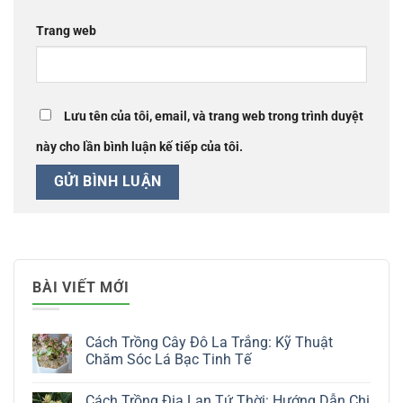
Trang web
Lưu tên của tôi, email, và trang web trong trình duyệt
này cho lần bình luận kế tiếp của tôi.
BÀI VIẾT MỚI
Cách Trồng Cây Đô La Trắng: Kỹ Thuật
Chăm Sóc Lá Bạc Tinh Tế
Không
có
Cách Trồng Địa Lan Tứ Thời: Hướng Dẫn Chi
bình