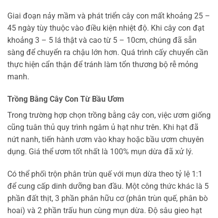
Giai đoạn nảy mầm và phát triển cây con mất khoảng 25 –
45 ngày tùy thuộc vào điều kiện nhiệt độ. Khi cây con đạt
khoảng 3 – 5 lá thật và cao từ 5 – 10cm, chúng đã sẵn
sàng để chuyển ra chậu lớn hơn. Quá trình cấy chuyển cần
thực hiện cẩn thận để tránh làm tổn thương bộ rễ mỏng
manh.
Trồng Bằng Cây Con Từ Bầu Ươm
Trong trường hợp chọn trồng bằng cây con, việc ươm giống
cũng tuân thủ quy trình ngâm ủ hạt như trên. Khi hạt đã
nứt nanh, tiến hành ươm vào khay hoặc bầu ươm chuyên
dụng. Giá thể ươm tốt nhất là 100% mụn dừa đã xử lý.
Có thể phối trộn phân trùn quế với mụn dừa theo tỷ lệ 1:1
để cung cấp dinh dưỡng ban đầu. Một công thức khác là 5
phần đất thịt, 3 phần phân hữu cơ (phân trùn quế, phân bò
hoai) và 2 phần trấu hun cùng mụn dừa. Độ sâu gieo hạt