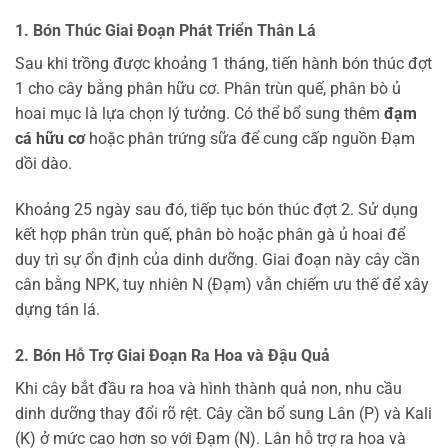
1. Bón Thúc Giai Đoạn Phát Triển Thân Lá
Sau khi trồng được khoảng 1 tháng, tiến hành bón thúc đợt
1 cho cây bằng phân hữu cơ. Phân trùn quế, phân bò ủ
hoai mục là lựa chọn lý tưởng. Có thể bổ sung thêm
đạm
cá hữu cơ
hoặc phân trứng sữa để cung cấp nguồn Đạm
dồi dào.
Khoảng 25 ngày sau đó, tiếp tục bón thúc đợt 2. Sử dụng
kết hợp phân trùn quế, phân bò hoặc phân gà ủ hoai để
duy trì sự ổn định của dinh dưỡng. Giai đoạn này cây cần
cân bằng NPK, tuy nhiên N (Đạm) vẫn chiếm ưu thế để xây
dựng tán lá.
2. Bón Hỗ Trợ Giai Đoạn Ra Hoa và Đậu Quả
Khi cây bắt đầu ra hoa và hình thành quả non, nhu cầu
dinh dưỡng thay đổi rõ rệt. Cây cần bổ sung Lân (P) và Kali
(K) ở mức cao hơn so với Đạm (N). Lân hỗ trợ ra hoa và