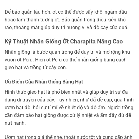
Để bảo quản lâu hơn, ớt có thể được sấy khô, ngâm dầu
hoặc làm thành tương ớt. Bảo quản trong điều kiện khô
ráo, thoáng mát giúp duy trì hương vị và độ cay của quả.
Kỹ Thuật Nhân Giống Ớt Charapita Nâng Cao
Nhân giống là bước quan trọng để duy trì và mở rộng khu
vườn ớt Peru. Hiện ớt Peru có thể nhân giống bằng cách
gieo hạt và trồng từ cây con.
Ưu Điểm Của Nhân Giống Bằng Hạt
Hình thức gieo hạt là phổ biến nhất và giúp duy trì sự đa
dạng di truyền của cây. Tuy nhiên, như đã đề cập, quá trình
ươm hạt đòi hỏi sự tỉ mỉ về nhiệt độ và độ ẩm. Người trồng
cần đảm bảo hạt giống được xử lý nhiệt và ẩm đầy đủ để
nứt nanh.
Ươm hạt trong giá thể nhẹ, thoát nước tốt và cung cấp ánh