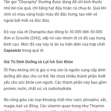
Tên gọi “Charapita” thường được dùng để chỉ kích thước
nhỏ bé của quả, chỉ bằng hạt đậu hoặc cà chua bi. Quả khi
chín có màu vàng hoặc màu đỏ đặc trưng, tạo nên vẻ
ngoài bắt mắt và độc đáo.
Độ cay của ớt Charapita dao động từ 30.000 đến 50.000
đơn vị Scoville (SHU), xếp nó vào nhóm ớt có độ cay trung
bình cao. Mức độ cay này là do sự hiện diện của hợp chất
Capsaicin
trong quả ớt.
Giá Trị Dinh Dưỡng và Lợi Ích Sức Khỏe
Ớt Peru không chỉ là gia vị mà còn là nguồn cung cấp dinh
dưỡng dồi dào cho cơ thể. Nó chứa nhiều thành phần thiết
yếu cho sức khỏe con người. Các thành phần này bao gồm
protein, nước, chất xơ, và carbohydrate.
Nó cũng giàu các loại khoáng chất như calci, phospho, sắt,
magie, kali và đồng. Các vitamin quan trọng như Thiamin