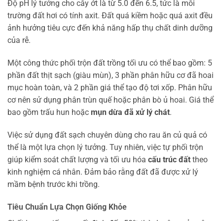
Độ pH lý tưởng cho cây ớt là từ 5.0 đến 6.5, tức là môi
trường đất hơi có tính axit. Đất quá kiềm hoặc quá axit đều
ảnh hưởng tiêu cực đến khả năng hấp thụ chất dinh dưỡng
của rễ.
Một công thức phối trộn đất trồng tối ưu có thể bao gồm: 5
phần đất thịt sạch (giàu mùn), 3 phần phân hữu cơ đã hoai
mục hoàn toàn, và 2 phần giá thể tạo độ tơi xốp. Phân hữu
cơ nên sử dụng phân trùn quế hoặc phân bò ủ hoai. Giá thể
bao gồm trấu hun hoặc
mụn dừa đã xử lý chát
.
Việc sử dụng đất sạch chuyên dùng cho rau ăn củ quả có
thể là một lựa chọn lý tưởng. Tuy nhiên, việc tự phối trộn
giúp kiểm soát chất lượng và tối ưu hóa
cấu trúc đất
theo
kinh nghiệm cá nhân. Đảm bảo rằng đất đã được xử lý
mầm bệnh trước khi trồng.
Tiêu Chuẩn Lựa Chọn Giống Khỏe