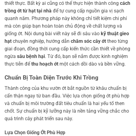
thiết thực. Bất kỳ ai cũng có thể thực hiện thành công
cách
trồng ớt từ hạt tại nhà
để tự cung cấp nguồn gia vị sạch
quanh năm. Phương pháp này không chỉ tiết kiệm chi phí
mà còn giúp bạn hoàn toàn chủ động về chất lượng và
giống ớt. Nội dung bài viết này sẽ đi sâu vào
kỹ thuật gieo
hạt
chuyên nghiệp, hướng dẫn
chăm sóc cây ớt
theo từng
giai đoạn, đồng thời cung cấp kiến thức cần thiết về phòng
ngừa
sâu bệnh hại
. Từ đó, bạn sẽ nắm được kinh nghiệm
thực tiễn để
thu hoạch ớt
một cách dồi dào và bền vững.
Chuẩn Bị Toàn Diện Trước Khi Trồng
Thành công của khu vườn ớt bắt nguồn từ khâu chuẩn bị
cẩn thận ngay từ ban đầu. Việc lựa chọn giống ớt phù hợp
và chuẩn bị môi trường đất tiêu chuẩn là hai yếu tố then
chốt. Sự chuẩn bị kỹ lưỡng này là nền tảng vững chắc cho
quá trình cây phát triển sau này.
Lựa Chọn Giống Ớt Phù Hợp