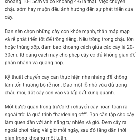
khoảng 10-15cm và có khoảng 4-6 lá thật. Việc chuyển
chậu sớm hay muộn đều ảnh hưởng đến sự phát triển của
cây.
Bạn nên chọn những cây con khỏe mạnh, thân mập mạp
và rễ phát triển tốt để trồng riêng. Nếu trồng trong chậu lớn
hoặc thùng xốp, đảm bảo khoảng cách giữa các cây là 20-
30cm. Khoảng cách này cho phép cây có đủ không gian để
phân nhánh và quang hợp.
Kỹ thuật chuyển cây cần thực hiện nhẹ nhàng để không
làm tổn thương bộ rễ non. Đào một lỗ nhỏ vừa đủ trong
chậu mới, đặt cây con vào và lấp đất xung quanh.
Một bước quan trọng trước khi chuyển cây hoàn toàn ra
ngoài trời là quá trình “hardening off”. Bạn cần tập cho cây
làm quen dần với ánh nắng tự nhiên và gió. Đem cây ra
ngoài phơi nắng vài giờ mỗi ngày, sau đó tăng dần thời
gian trong khoảng một tuần.