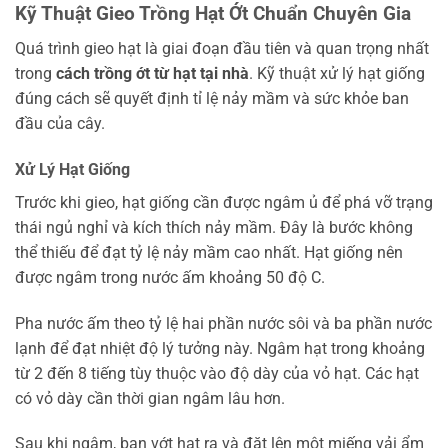
Kỹ Thuật Gieo Trồng Hạt Ớt Chuẩn Chuyên Gia
Quá trình gieo hạt là giai đoạn đầu tiên và quan trọng nhất
trong
cách trồng ớt từ hạt tại nhà
. Kỹ thuật xử lý hạt giống
đúng cách sẽ quyết định tỉ lệ nảy mầm và sức khỏe ban
đầu của cây.
Xử Lý Hạt Giống
Trước khi gieo, hạt giống cần được ngâm ủ để phá vỡ trạng
thái ngủ nghỉ và kích thích nảy mầm. Đây là bước không
thể thiếu để đạt tỷ lệ nảy mầm cao nhất. Hạt giống nên
được ngâm trong nước ấm khoảng 50 độ C.
Pha nước ấm theo tỷ lệ hai phần nước sôi và ba phần nước
lạnh để đạt nhiệt độ lý tưởng này. Ngâm hạt trong khoảng
từ 2 đến 8 tiếng tùy thuộc vào độ dày của vỏ hạt. Các hạt
có vỏ dày cần thời gian ngâm lâu hơn.
Sau khi ngâm, bạn vớt hạt ra và đặt lên một miếng vải ẩm