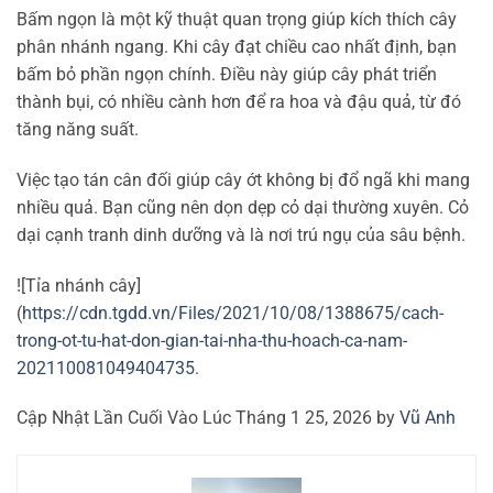
Bấm ngọn là một kỹ thuật quan trọng giúp kích thích cây
phân nhánh ngang. Khi cây đạt chiều cao nhất định, bạn
bấm bỏ phần ngọn chính. Điều này giúp cây phát triển
thành bụi, có nhiều cành hơn để ra hoa và đậu quả, từ đó
tăng năng suất.
Việc tạo tán cân đối giúp cây ớt không bị đổ ngã khi mang
nhiều quả. Bạn cũng nên dọn dẹp cỏ dại thường xuyên. Cỏ
dại cạnh tranh dinh dưỡng và là nơi trú ngụ của sâu bệnh.
![Tỉa nhánh cây]
(
https://cdn.tgdd.vn/Files/2021/10/08/1388675/cach-
trong-ot-tu-hat-don-gian-tai-nha-thu-hoach-ca-nam-
202110081049404735
.
Cập Nhật Lần Cuối Vào Lúc Tháng 1 25, 2026 by
Vũ Anh