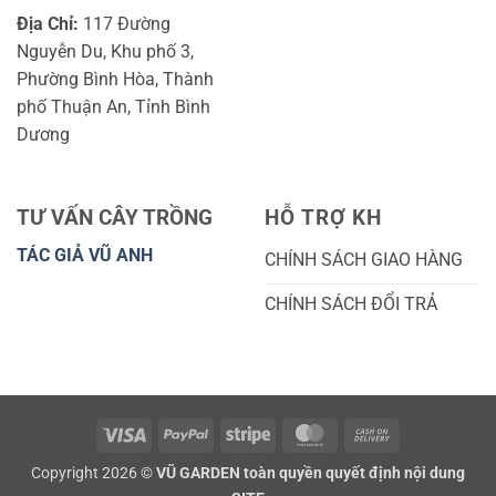
Địa Chỉ:
117 Đường
Nguyễn Du, Khu phố 3,
Phường Bình Hòa, Thành
phố Thuận An, Tỉnh Bình
Dương
TƯ VẤN CÂY TRỒNG
HỖ TRỢ KH
TÁC GIẢ VŨ ANH
CHÍNH SÁCH GIAO HÀNG
CHÍNH SÁCH ĐỔI TRẢ
Visa
PayPal
Stripe
MasterCard
Cash
On
Copyright 2026 ©
VŨ GARDEN toàn quyền quyết định nội dung
Delivery