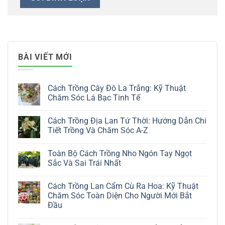
BÀI VIẾT MỚI
Cách Trồng Cây Đô La Trắng: Kỹ Thuật
Chăm Sóc Lá Bạc Tinh Tế
Không
có
Cách Trồng Địa Lan Tứ Thời: Hướng Dẫn Chi
bình
luận
Tiết Trồng Và Chăm Sóc A-Z
ở
Cách
Không
Trồng
có
Toàn Bộ Cách Trồng Nho Ngón Tay Ngọt
Cây
bình
Đô
luận
Sắc Và Sai Trái Nhất
La
ở
Trắng:
Cách
Không
Kỹ
Trồng
có
Cách Trồng Lan Cẩm Cù Ra Hoa: Kỹ Thuật
Thuật
Địa
bình
Chăm
Lan
luận
Chăm Sóc Toàn Diện Cho Người Mới Bắt
Sóc
Tứ
ở
Đầu
Lá
Thời:
Toàn
Bạc
Hướng
Bộ
Không
Tinh
Dẫn
Cách
có