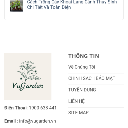
Tế
Chi
Trồng
Cách Trồng Cây Khoai Lang Cảnh Thủy Sinh
bình
Tiết
Nho
luận
Chi Tiết Và Toàn Diện
Trồng
Ngón
ở
Và
Tay
Cách
Không
Chăm
Ngọt
Trồng
có
Sóc
Sắc
Lan
bình
A-
Và
Cẩm
luận
Z
Sai
Cù
ở
Trái
Ra
Cách
Nhất
Hoa:
Trồng
Kỹ
Cây
Thuật
Khoai
Chăm
Lang
Sóc
Cảnh
Toàn
Thủy
THÔNG TIN
Diện
Sinh
Cho
Chi
Người
Tiết
Về Chúng Tôi
Mới
Và
Bắt
Toàn
Đầu
Diện
CHÍNH SÁCH BẢO MẬT
TUYỂN DỤNG
LIÊN HỆ
Điện Thoại
: 1900 633 441
SITE MAP
Email
: info@vugarden.vn