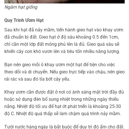
Ngâm hạt giống
Quy Trình Ươm Hạt
Sau khi hạt đã nảy mầm, tiến hành gieo hạt vào khay ươm
đã chuẩn bị đất. Gieo hạt ở độ sâu khoảng 0.5 đến 1cm,
chỉ cần một lớp đất mỏng phủ lên là đủ. Gieo quá sâu sẽ
khiến cây con khó vươn lên và tiêu tốn nhiều năng lượng.
Bạn nên gieo mỗi ô khay ươm một hạt để tiện cho việc
theo dõi và di chuyển. Nếu gieo trực tiếp vào chậu, nên gieo
rải rác và sau đó tỉa bớt cây yếu.
Khay ươm cần được đặt ở nơi có ánh sáng mặt trời đầy đủ
hoặc sử dụng đèn bổ sung nhiệt trong những ngày thiếu
nắng. Nhiệt độ tối ưu để hạt ớt phát triển là khoảng 25-30
độ C. Nhiệt độ quá thấp sẽ làm chậm quá trình nảy mầm.
Tưới nước hàng ngày là bắt buộc để duy trì độ ẩm cho đất.