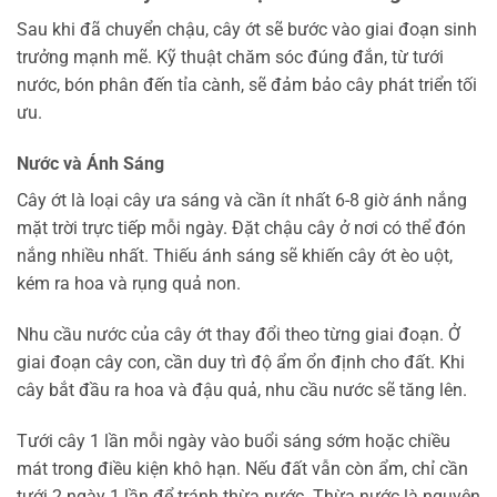
Sau khi đã chuyển chậu, cây ớt sẽ bước vào giai đoạn sinh
trưởng mạnh mẽ. Kỹ thuật chăm sóc đúng đắn, từ tưới
nước, bón phân đến tỉa cành, sẽ đảm bảo cây phát triển tối
ưu.
Nước và Ánh Sáng
Cây ớt là loại cây ưa sáng và cần ít nhất 6-8 giờ ánh nắng
mặt trời trực tiếp mỗi ngày. Đặt chậu cây ở nơi có thể đón
nắng nhiều nhất. Thiếu ánh sáng sẽ khiến cây ớt èo uột,
kém ra hoa và rụng quả non.
Nhu cầu nước của cây ớt thay đổi theo từng giai đoạn. Ở
giai đoạn cây con, cần duy trì độ ẩm ổn định cho đất. Khi
cây bắt đầu ra hoa và đậu quả, nhu cầu nước sẽ tăng lên.
Tưới cây 1 lần mỗi ngày vào buổi sáng sớm hoặc chiều
mát trong điều kiện khô hạn. Nếu đất vẫn còn ẩm, chỉ cần
tưới 2 ngày 1 lần để tránh thừa nước. Thừa nước là nguyên