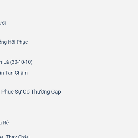
ưới
ỡng Hồi Phục
n Lá (30-10-10)
ân Tan Chậm
c Phục Sự Cố Thường Gặp
a Rễ
Sau Thay Chậu