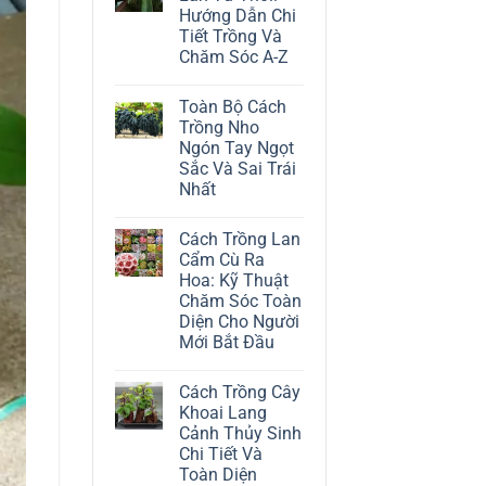
ở
Hướng Dẫn Chi
Cách
Trồng
Tiết Trồng Và
Cây
Chăm Sóc A-Z
Đô
La
Không
Trắng:
có
Kỹ
Toàn Bộ Cách
bình
Thuật
luận
Trồng Nho
Chăm
ở
Sóc
Ngón Tay Ngọt
Cách
Lá
Trồng
Sắc Và Sai Trái
Bạc
Địa
Tinh
Nhất
Lan
Tế
Tứ
Không
Thời:
có
Hướng
Cách Trồng Lan
bình
Dẫn
luận
Cẩm Cù Ra
Chi
ở
Tiết
Hoa: Kỹ Thuật
Toàn
Trồng
Bộ
Chăm Sóc Toàn
Và
Cách
Chăm
Diện Cho Người
Trồng
Sóc
Nho
Mới Bắt Đầu
A-
Ngón
Z
Không
Tay
có
Ngọt
Cách Trồng Cây
bình
Sắc
luận
Và
Khoai Lang
ở
Sai
Cảnh Thủy Sinh
Cách
Trái
Trồng
Nhất
Chi Tiết Và
Lan
Toàn Diện
Cẩm