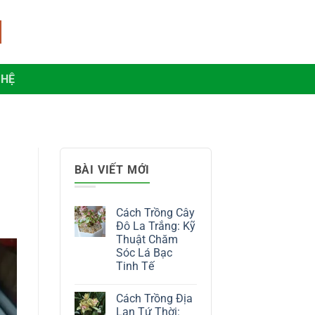
 HỆ
BÀI VIẾT MỚI
Cách Trồng Cây
Đô La Trắng: Kỹ
Thuật Chăm
Sóc Lá Bạc
Tinh Tế
Không
có
Cách Trồng Địa
bình
luận
Lan Tứ Thời: