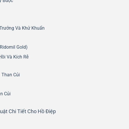
y Buộc
 Trưởng Và Khử Khuẩn
Ridomil Gold)
ồi Và Kích Rễ
: Than Củi
n Củi
uật Chi Tiết Cho Hồ Điệp