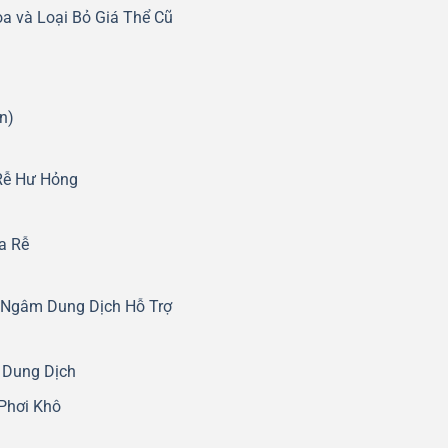
oa và Loại Bỏ Giá Thể Cũ
n)
 Rễ Hư Hỏng
a Rễ
 Ngâm Dung Dịch Hỗ Trợ
 Dung Dịch
Phơi Khô