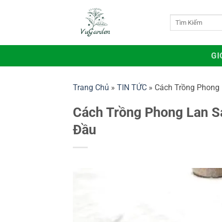
Bỏ
qua
Tìm
kiếm:
nội
dung
GI
Trang Chủ
»
TIN TỨC
»
Cách Trồng Phong 
Cách Trồng Phong Lan S
Đầu