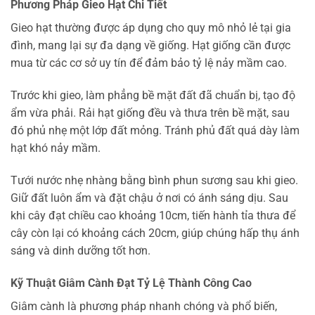
Phương Pháp Gieo Hạt Chi Tiết
Gieo hạt thường được áp dụng cho quy mô nhỏ lẻ tại gia
đình, mang lại sự đa dạng về giống. Hạt giống cần được
mua từ các cơ sở uy tín để đảm bảo tỷ lệ nảy mầm cao.
Trước khi gieo, làm phẳng bề mặt đất đã chuẩn bị, tạo độ
ẩm vừa phải. Rải hạt giống đều và thưa trên bề mặt, sau
đó phủ nhẹ một lớp đất mỏng. Tránh phủ đất quá dày làm
hạt khó nảy mầm.
Tưới nước nhẹ nhàng bằng bình phun sương sau khi gieo.
Giữ đất luôn ẩm và đặt chậu ở nơi có ánh sáng dịu. Sau
khi cây đạt chiều cao khoảng 10cm, tiến hành tỉa thưa để
cây còn lại có khoảng cách 20cm, giúp chúng hấp thụ ánh
sáng và dinh dưỡng tốt hơn.
Kỹ Thuật Giâm Cành Đạt Tỷ Lệ Thành Công Cao
Giâm cành là phương pháp nhanh chóng và phổ biến,