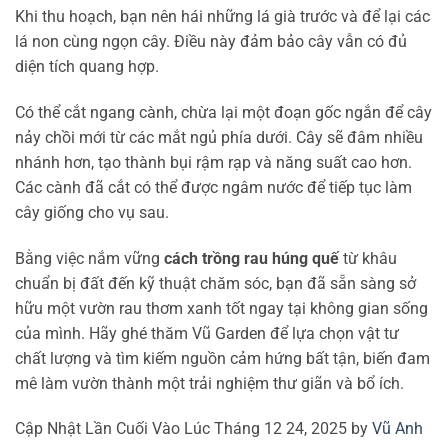
Khi thu hoạch, bạn nên hái những lá già trước và để lại các
lá non cùng ngọn cây. Điều này đảm bảo cây vẫn có đủ
diện tích quang hợp.
Có thể cắt ngang cành, chừa lại một đoạn gốc ngắn để cây
nảy chồi mới từ các mắt ngủ phía dưới. Cây sẽ đâm nhiều
nhánh hơn, tạo thành bụi rậm rạp và năng suất cao hơn.
Các cành đã cắt có thể được ngâm nước để tiếp tục làm
cây giống cho vụ sau.
Bằng việc nắm vững
cách trồng rau húng quế
từ khâu
chuẩn bị đất đến kỹ thuật chăm sóc, bạn đã sẵn sàng sở
hữu một vườn rau thơm xanh tốt ngay tại không gian sống
của mình. Hãy ghé thăm Vũ Garden để lựa chọn vật tư
chất lượng và tìm kiếm nguồn cảm hứng bất tận, biến đam
mê làm vườn thành một trải nghiệm thư giãn và bổ ích.
Cập Nhật Lần Cuối Vào Lúc Tháng 12 24, 2025 by
Vũ Anh