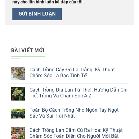
này cho lần bình luận kế tiếp của tôi.
BÀI VIẾT MỚI
Cách Trồng Cây Đô La Trắng: Kỹ Thuật
Chăm Sóc Lá Bạc Tinh Tế
Không
có
Cách Trồng Địa Lan Tứ Thời: Hướng Dẫn Chi
bình
luận
Tiết Trồng Và Chăm Sóc A-Z
ở
Cách
Không
Trồng
có
Toàn Bộ Cách Trồng Nho Ngón Tay Ngọt
Cây
bình
Đô
luận
Sắc Và Sai Trái Nhất
La
ở
Trắng:
Cách
Không
Kỹ
Trồng
có
Cách Trồng Lan Cẩm Cù Ra Hoa: Kỹ Thuật
Thuật
Địa
bình
Chăm
Lan
luận
Chăm Sóc Toàn Diện Cho Người Mới Bắt
Sóc
Tứ
ở