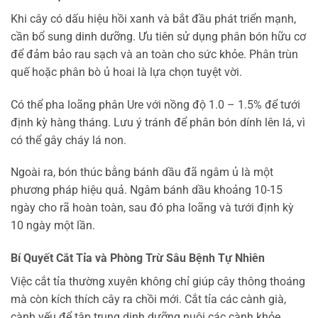
Khi cây có dấu hiệu hồi xanh và bắt đầu phát triển mạnh,
cần bổ sung dinh dưỡng. Ưu tiên sử dụng phân bón hữu cơ
để đảm bảo rau sạch và an toàn cho sức khỏe. Phân trùn
quế hoặc phân bò ủ hoai là lựa chọn tuyệt vời.
Có thể pha loãng phân Ure với nồng độ 1.0 – 1.5% để tưới
định kỳ hàng tháng. Lưu ý tránh để phân bón dính lên lá, vì
có thể gây cháy lá non.
Ngoài ra, bón thúc bằng bánh dầu đã ngâm ủ là một
phương pháp hiệu quả. Ngâm bánh dầu khoảng 10-15
ngày cho rã hoàn toàn, sau đó pha loãng và tưới định kỳ
10 ngày một lần.
Bí Quyết Cắt Tỉa và Phòng Trừ Sâu Bệnh Tự Nhiên
Việc cắt tỉa thường xuyên không chỉ giúp cây thông thoáng
mà còn kích thích cây ra chồi mới. Cắt tỉa các cành già,
cành yếu để tập trung dinh dưỡng nuôi các cành khỏe.