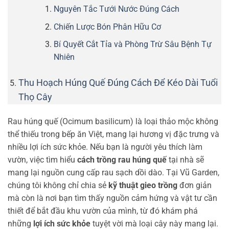
Nguyên Tắc Tưới Nước Đúng Cách
Chiến Lược Bón Phân Hữu Cơ
Bí Quyết Cắt Tỉa và Phòng Trừ Sâu Bệnh Tự
Nhiên
Thu Hoạch Húng Quế Đúng Cách Để Kéo Dài Tuổi
Thọ Cây
Rau húng quế (Ocimum basilicum) là loại thảo mộc không
thể thiếu trong bếp ăn Việt, mang lại hương vị đặc trưng và
nhiều lợi ích sức khỏe. Nếu bạn là người yêu thích làm
vườn, việc tìm hiểu
cách trồng rau húng quế
tại nhà sẽ
mang lại nguồn cung cấp rau sạch dồi dào. Tại Vũ Garden,
chúng tôi không chỉ chia sẻ
kỹ thuật gieo trồng
đơn giản
mà còn là nơi bạn tìm thấy nguồn cảm hứng và vật tư cần
thiết để bắt đầu khu vườn của mình, từ đó khám phá
những
lợi ích sức khỏe
tuyệt vời mà loại cây này mang lại.