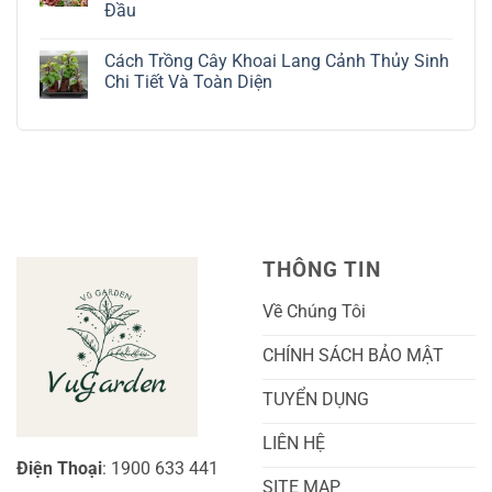
Đầu
Lá
Thời:
Toàn
Bạc
Hướng
Bộ
Không
Tinh
Dẫn
Cách
có
Tế
Chi
Trồng
Cách Trồng Cây Khoai Lang Cảnh Thủy Sinh
bình
Tiết
Nho
luận
Chi Tiết Và Toàn Diện
Trồng
Ngón
ở
Và
Tay
Cách
Không
Chăm
Ngọt
Trồng
có
Sóc
Sắc
Lan
bình
A-
Và
Cẩm
luận
Z
Sai
Cù
ở
Trái
Ra
Cách
Nhất
Hoa:
Trồng
Kỹ
Cây
Thuật
Khoai
Chăm
Lang
Sóc
Cảnh
Toàn
Thủy
THÔNG TIN
Diện
Sinh
Cho
Chi
Người
Tiết
Về Chúng Tôi
Mới
Và
Bắt
Toàn
Đầu
Diện
CHÍNH SÁCH BẢO MẬT
TUYỂN DỤNG
LIÊN HỆ
Điện Thoại
: 1900 633 441
SITE MAP