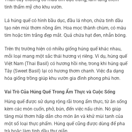
tính thẩm mỹ cho khu vườn.
Lá húng quế có hình bầu dục, đầu lá nhọn, chứa tinh dầu
tạo nên mùi thơm nồng ấm. Hoa mọc thành chùm, có màu
tím hoặc tím trắng đẹp mắt. Quả chứa hạt đen, nhẵn bóng.
Trên thị trường hiện có nhiều giống húng quế khác nhau,
mỗi loại mang một sắc thái hương vị riêng. Ví dụ, húng quế
Việt Nam (Thai Basil) có hương hồi nhẹ, trong khi húng quế
Tây (Sweet Basil) lại có hương thơm chanh. Việc đa dạng
hóa giống trồng giúp khu vườn gia đình phong phú hơn.
Vai Trò Của Húng Quế Trong Ẩm Thực và Cuộc Sống
Húng quế được sử dụng rộng rãi trong ẩm thực, từ ăn sống
kèm các món cuốn, phở, bún, đến việc nấu chín. Nó giúp
tăng mùi thơm hấp dẫn cho món ăn và khử mùi tanh của
một số loại thực phẩm. Húng quế cũng được dùng để pha
trà hoặc làm tinh dầu thư giãn.