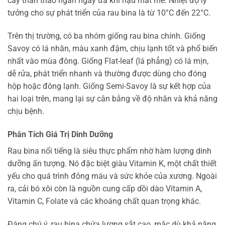
cây thân thảo ngắn ngày ưa khí hậu mát mẻ. Nhiệt độ lý
tưởng cho sự phát triển của rau bina là từ 10°C đến 22°C.
Trên thị trường, có ba nhóm giống rau bina chính. Giống
Savoy có lá nhăn, màu xanh đậm, chịu lạnh tốt và phổ biến
nhất vào mùa đông. Giống Flat-leaf (lá phẳng) có lá mịn,
dễ rửa, phát triển nhanh và thường được dùng cho đóng
hộp hoặc đông lạnh. Giống Semi-Savoy là sự kết hợp của
hai loại trên, mang lại sự cân bằng về độ nhăn và khả năng
chịu bệnh.
Phân Tích Giá Trị Dinh Dưỡng
Rau bina nổi tiếng là siêu thực phẩm nhờ hàm lượng dinh
dưỡng ấn tượng. Nó đặc biệt giàu Vitamin K, một chất thiết
yếu cho quá trình đông máu và sức khỏe của xương. Ngoài
ra, cải bó xôi còn là nguồn cung cấp dồi dào Vitamin A,
Vitamin C, Folate và các khoáng chất quan trọng khác.
Đáng chú ý, rau bina chứa lượng sắt cao, mặc dù khả năng