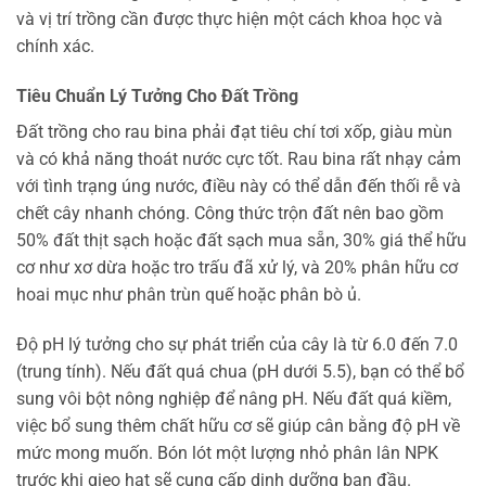
và vị trí trồng cần được thực hiện một cách khoa học và
chính xác.
Tiêu Chuẩn Lý Tưởng Cho Đất Trồng
Đất trồng cho rau bina phải đạt tiêu chí tơi xốp, giàu mùn
và có khả năng thoát nước cực tốt. Rau bina rất nhạy cảm
với tình trạng úng nước, điều này có thể dẫn đến thối rễ và
chết cây nhanh chóng. Công thức trộn đất nên bao gồm
50% đất thịt sạch hoặc đất sạch mua sẵn, 30% giá thể hữu
cơ như xơ dừa hoặc tro trấu đã xử lý, và 20% phân hữu cơ
hoai mục như phân trùn quế hoặc phân bò ủ.
Độ pH lý tưởng cho sự phát triển của cây là từ 6.0 đến 7.0
(trung tính). Nếu đất quá chua (pH dưới 5.5), bạn có thể bổ
sung vôi bột nông nghiệp để nâng pH. Nếu đất quá kiềm,
việc bổ sung thêm chất hữu cơ sẽ giúp cân bằng độ pH về
mức mong muốn. Bón lót một lượng nhỏ phân lân NPK
trước khi gieo hạt sẽ cung cấp dinh dưỡng ban đầu.