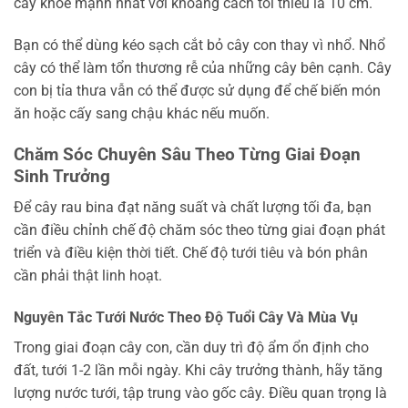
cây khỏe mạnh nhất với khoảng cách tối thiểu là 10 cm.
Bạn có thể dùng kéo sạch cắt bỏ cây con thay vì nhổ. Nhổ
cây có thể làm tổn thương rễ của những cây bên cạnh. Cây
con bị tỉa thưa vẫn có thể được sử dụng để chế biến món
ăn hoặc cấy sang chậu khác nếu muốn.
Chăm Sóc Chuyên Sâu Theo Từng Giai Đoạn
Sinh Trưởng
Để cây rau bina đạt năng suất và chất lượng tối đa, bạn
cần điều chỉnh chế độ chăm sóc theo từng giai đoạn phát
triển và điều kiện thời tiết. Chế độ tưới tiêu và bón phân
cần phải thật linh hoạt.
Nguyên Tắc Tưới Nước Theo Độ Tuổi Cây Và Mùa Vụ
Trong giai đoạn cây con, cần duy trì độ ẩm ổn định cho
đất, tưới 1-2 lần mỗi ngày. Khi cây trưởng thành, hãy tăng
lượng nước tưới, tập trung vào gốc cây. Điều quan trọng là