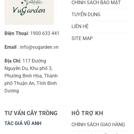
Đầu
Diện
CHÍNH SÁCH BẢO MẬT
TUYỂN DỤNG
LIÊN HỆ
Điện Thoại
: 1900 633 441
SITE MAP
Email
: info@vugarden.vn
Địa Chỉ:
117 Đường
Nguyễn Du, Khu phố 3,
Phường Bình Hòa, Thành
phố Thuận An, Tỉnh Bình
Dương
TƯ VẤN CÂY TRỒNG
HỖ TRỢ KH
TÁC GIẢ VŨ ANH
CHÍNH SÁCH GIAO HÀNG