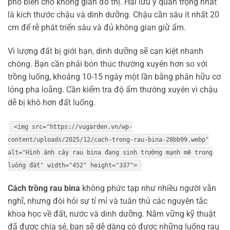
phổ biến cho không gian đô thị. Hai lưu ý quan trọng nhất
là kích thước chậu và dinh dưỡng. Chậu cần sâu ít nhất 20
cm để rễ phát triển sâu và đủ không gian giữ ẩm.
Vì lượng đất bị giới hạn, dinh dưỡng sẽ cạn kiệt nhanh
chóng. Bạn cần phải bón thúc thường xuyên hơn so với
trồng luống, khoảng 10-15 ngày một lần bằng phân hữu cơ
lỏng pha loãng. Cần kiểm tra độ ẩm thường xuyên vì chậu
dễ bị khô hơn đất luống.
<img src="https://vugarden.vn/wp-
content/uploads/2025/12/cach-trong-rau-bina-28bb99.webp"
alt="Hình ảnh cây rau bina đang sinh trưởng mạnh mẽ trong
luống đất" width="452" height="337">
Cách trồng rau bina
không phức tạp như nhiều người vẫn
nghĩ, nhưng đòi hỏi sự tỉ mỉ và tuân thủ các nguyên tắc
khoa học về đất, nước và dinh dưỡng. Nắm vững kỹ thuật
đã được chia sẻ, bạn sẽ dễ dàng có được những luống rau