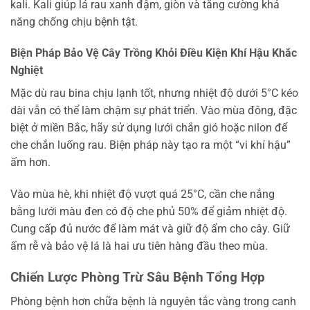
kali. Kali giúp lá rau xanh đậm, giòn và tăng cường khả
năng chống chịu bệnh tật.
Biện Pháp Bảo Vệ Cây Trồng Khỏi Điều Kiện Khí Hậu Khắc
Nghiệt
Mặc dù rau bina chịu lạnh tốt, nhưng nhiệt độ dưới 5°C kéo
dài vẫn có thể làm chậm sự phát triển. Vào mùa đông, đặc
biệt ở miền Bắc, hãy sử dụng lưới chắn gió hoặc nilon để
che chắn luống rau. Biện pháp này tạo ra một “vi khí hậu”
ấm hơn.
Vào mùa hè, khi nhiệt độ vượt quá 25°C, cần che nắng
bằng lưới màu đen có độ che phủ 50% để giảm nhiệt độ.
Cung cấp đủ nước để làm mát và giữ độ ẩm cho cây. Giữ
ấm rễ và bảo vệ lá là hai ưu tiên hàng đầu theo mùa.
Chiến Lược Phòng Trừ Sâu Bệnh Tổng Hợp
Phòng bệnh hơn chữa bệnh là nguyên tắc vàng trong canh