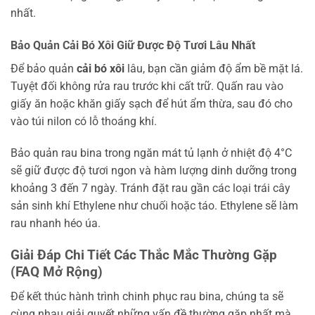
nhất.
Bảo Quản Cải Bó Xôi Giữ Được Độ Tươi Lâu Nhất
Để bảo quản
cải bó xôi
lâu, bạn cần giảm độ ẩm bề mặt lá.
Tuyệt đối không rửa rau trước khi cất trữ. Quấn rau vào
giấy ăn hoặc khăn giấy sạch để hút ẩm thừa, sau đó cho
vào túi nilon có lỗ thoáng khí.
Bảo quản rau bina trong ngăn mát tủ lạnh ở nhiệt độ 4°C
sẽ giữ được độ tươi ngon và hàm lượng dinh dưỡng trong
khoảng 3 đến 7 ngày. Tránh đặt rau gần các loại trái cây
sản sinh khí Ethylene như chuối hoặc táo. Ethylene sẽ làm
rau nhanh héo úa.
Giải Đáp Chi Tiết Các Thắc Mắc Thường Gặp
(FAQ Mở Rộng)
Để kết thúc hành trình chinh phục rau bina, chúng ta sẽ
cùng nhau giải quyết những vấn đề thường gặp nhất mà