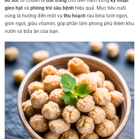
bó xôi
, từ chuẩn bị
đất trồng
cho đến nắm vững
kỹ thuật
gieo hạt
và
phòng trừ sâu bệnh
hiệu quả. Mục tiêu cuối
cùng là hướng đến một vụ
thu hoạch
rau bina tươi ngon,
giòn ngọt, giàu vitamin, góp phần làm phong phú thêm khu
vườn và bữa ăn của bạn.