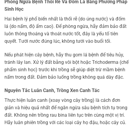
Phòng Ngừa Bệnh Thối Rễ Và Đốm Lá Bằng Phương Pháp
Sinh Học
Hai bệnh lý phổ biến nhất là thối rễ (do úng nước) và đốm
lá (do nấm, độ ẩm cao). Để phòng ngừa, hãy đảm bảo đất
luôn thông thoáng và thoát nước tốt, đây là yếu tố tiên
quyết. Tưới nước đúng lúc, không tưới vào buổi tối.
Nếu phát hiện cây bệnh, hãy thu gom lá bệnh để tiêu hủy,
tránh lây lan. Xử lý đất bằng vôi bột hoặc Trichoderma (chế
phẩm sinh học) trước khi trồng sẽ giúp diệt trừ mầm bệnh
nấm trong đất. Đảm bảo luống trồng không quá dày đặc.
Nguyên Tắc Luân Canh, Trồng Xen Canh Tác
Thực hiện luân canh (xoay vòng cây trồng) là cách đơn
giản và hiệu quả nhất để ngăn ngừa sâu bệnh tích tụ trong
đất. Không nên trồng rau bina liên tục trên cùng một vị trí.
Hãy luân phiên trồng với các loại cây họ đậu, hoặc cây củ.