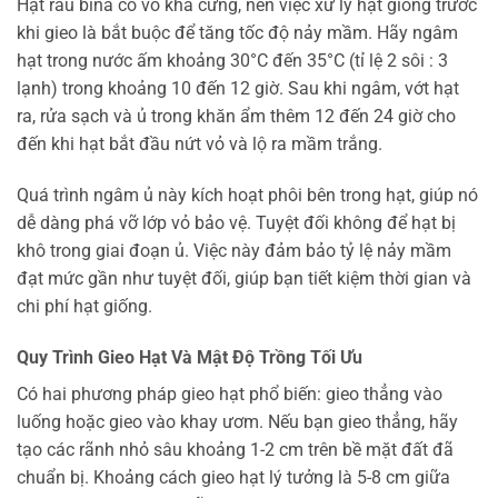
Hạt rau bina có vỏ khá cứng, nên việc xử lý hạt giống trước
khi gieo là bắt buộc để tăng tốc độ nảy mầm. Hãy ngâm
hạt trong nước ấm khoảng 30°C đến 35°C (tỉ lệ 2 sôi : 3
lạnh) trong khoảng 10 đến 12 giờ. Sau khi ngâm, vớt hạt
ra, rửa sạch và ủ trong khăn ẩm thêm 12 đến 24 giờ cho
đến khi hạt bắt đầu nứt vỏ và lộ ra mầm trắng.
Quá trình ngâm ủ này kích hoạt phôi bên trong hạt, giúp nó
dễ dàng phá vỡ lớp vỏ bảo vệ. Tuyệt đối không để hạt bị
khô trong giai đoạn ủ. Việc này đảm bảo tỷ lệ nảy mầm
đạt mức gần như tuyệt đối, giúp bạn tiết kiệm thời gian và
chi phí hạt giống.
Quy Trình Gieo Hạt Và Mật Độ Trồng Tối Ưu
Có hai phương pháp gieo hạt phổ biến: gieo thẳng vào
luống hoặc gieo vào khay ươm. Nếu bạn gieo thẳng, hãy
tạo các rãnh nhỏ sâu khoảng 1-2 cm trên bề mặt đất đã
chuẩn bị. Khoảng cách gieo hạt lý tưởng là 5-8 cm giữa