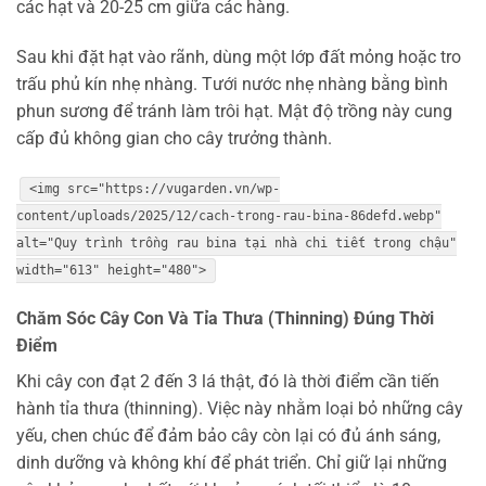
các hạt và 20-25 cm giữa các hàng.
Sau khi đặt hạt vào rãnh, dùng một lớp đất mỏng hoặc tro
trấu phủ kín nhẹ nhàng. Tưới nước nhẹ nhàng bằng bình
phun sương để tránh làm trôi hạt. Mật độ trồng này cung
cấp đủ không gian cho cây trưởng thành.
<img src="https://vugarden.vn/wp-
content/uploads/2025/12/cach-trong-rau-bina-86defd.webp"
alt="Quy trình trồng rau bina tại nhà chi tiết trong chậu"
width="613" height="480">
Chăm Sóc Cây Con Và Tỉa Thưa (Thinning) Đúng Thời
Điểm
Khi cây con đạt 2 đến 3 lá thật, đó là thời điểm cần tiến
hành tỉa thưa (thinning). Việc này nhằm loại bỏ những cây
yếu, chen chúc để đảm bảo cây còn lại có đủ ánh sáng,
dinh dưỡng và không khí để phát triển. Chỉ giữ lại những