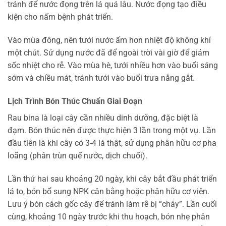
tránh để nước đọng trên lá quá lâu. Nước đọng tạo điều
kiện cho nấm bệnh phát triển.
Vào mùa đông, nên tưới nước ấm hơn nhiệt độ không khí
một chút. Sử dụng nước đã để ngoài trời vài giờ để giảm
sốc nhiệt cho rễ. Vào mùa hè, tưới nhiều hơn vào buổi sáng
sớm và chiều mát, tránh tưới vào buổi trưa nắng gắt.
Lịch Trình Bón Thúc Chuẩn Giai Đoạn
Rau bina là loại cây cần nhiều dinh dưỡng, đặc biệt là
đạm. Bón thúc nên được thực hiện 3 lần trong một vụ. Lần
đầu tiên là khi cây có 3-4 lá thật, sử dụng phân hữu cơ pha
loãng (phân trùn quế nước, dịch chuối).
Lần thứ hai sau khoảng 20 ngày, khi cây bắt đầu phát triển
lá to, bón bổ sung NPK cân bằng hoặc phân hữu cơ viên.
Lưu ý bón cách gốc cây để tránh làm rễ bị “cháy”. Lần cuối
cùng, khoảng 10 ngày trước khi thu hoạch, bón nhẹ phân