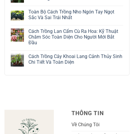
ở
Cách
Không
Trồng
có
Toàn Bộ Cách Trồng Nho Ngón Tay Ngọt
Cây
bình
Đô
luận
Sắc Và Sai Trái Nhất
La
ở
Trắng:
Cách
Không
Kỹ
Trồng
có
Cách Trồng Lan Cẩm Cù Ra Hoa: Kỹ Thuật
Thuật
Địa
bình
Chăm
Lan
luận
Chăm Sóc Toàn Diện Cho Người Mới Bắt
Sóc
Tứ
ở
Đầu
Lá
Thời:
Toàn
Bạc
Hướng
Bộ
Không
Tinh
Dẫn
Cách
có
Tế
Chi
Trồng
Cách Trồng Cây Khoai Lang Cảnh Thủy Sinh
bình
Tiết
Nho
luận
Chi Tiết Và Toàn Diện
Trồng
Ngón
ở
Và
Tay
Cách
Không
Chăm
Ngọt
Trồng
có
Sóc
Sắc
Lan
bình
A-
Và
Cẩm
luận
Z
Sai
Cù
ở
Trái
Ra
Cách
Nhất
Hoa:
Trồng
Kỹ
Cây
Thuật
Khoai
Chăm
Lang
Sóc
Cảnh
Toàn
Thủy
THÔNG TIN
Diện
Sinh
Cho
Chi
Người
Tiết
Về Chúng Tôi
Mới
Và
Bắt
Toàn