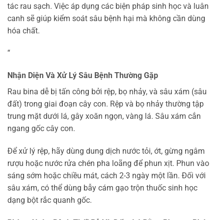
tác rau sạch. Việc áp dụng các biện pháp sinh học và luân
canh sẽ giúp kiểm soát sâu bệnh hại mà không cần dùng
hóa chất.
“
Nhận Diện Và Xử Lý Sâu Bệnh Thường Gặp
Rau bina dễ bị tấn công bởi rệp, bọ nhảy, và sâu xám (sâu
đất) trong giai đoạn cây con. Rệp và bọ nhảy thường tập
trung mặt dưới lá, gây xoăn ngọn, vàng lá. Sâu xám cắn
ngang gốc cây con.
Để xử lý rệp, hãy dùng dung dịch nước tỏi, ớt, gừng ngâm
rượu hoặc nước rửa chén pha loãng để phun xịt. Phun vào
sáng sớm hoặc chiều mát, cách 2-3 ngày một lần. Đối với
sâu xám, có thể dùng bẫy cám gạo trộn thuốc sinh học
dạng bột rắc quanh gốc.