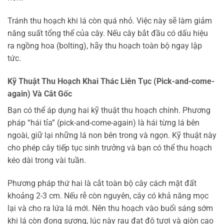
Tránh thu hoạch khi lá còn quá nhỏ. Việc này sẽ làm giảm
năng suất tổng thể của cây. Nếu cây bắt đầu có dấu hiệu
ra ngồng hoa (bolting), hãy thu hoạch toàn bộ ngay lập
tức.
Kỹ Thuật Thu Hoạch Khai Thác Liên Tục (Pick-and-come-
again) Và Cắt Gốc
Bạn có thể áp dụng hai kỹ thuật thu hoạch chính. Phương
pháp “hái tỉa” (pick-and-come-again) là hái từng lá bên
ngoài, giữ lại những lá non bên trong và ngọn. Kỹ thuật này
cho phép cây tiếp tục sinh trưởng và bạn có thể thu hoạch
kéo dài trong vài tuần.
Phương pháp thứ hai là cắt toàn bộ cây cách mặt đất
khoảng 2-3 cm. Nếu rễ còn nguyên, cây có khả năng mọc
lại và cho ra lứa lá mới. Nên thu hoạch vào buổi sáng sớm
khi lá còn đọng sương, lúc này rau đạt độ tươi và giòn cao