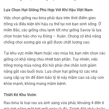
Lựa Chọn Hạt Giống Phù Hợp Với Khí Hậu Việt Nam
Việc chọn giống rau bina phải dựa trên thời điểm gieo
trồng và điều kiện khí hậu cụ thể tại nơi bạn sinh sống. Ở
miền Bắc, các giống chịu lạnh tốt như giống Savoy là lựa
chọn hoàn hảo cho vụ Đông – Xuân. Chúng có khả năng
chống chọi sương giá và giữ được chất lượng cao.
Tại khu vực miền Nam hoặc vào mùa hè, bạn nên chọn các
giống có khả năng chịu nhiệt bán phần. Tuy nhiên, việc
trồng trong mùa nóng đòi hỏi phải che chắn lưới giảm
nắng gắt vào buổi trưa. Lựa chọn hạt giống từ các nhà
cung cấp uy tín để đảm bảo tỷ lệ nảy mầm cao và cây con
khỏe mạnh, không mang mầm bệnh.
Thiết Kế Khu Vườn
Rau bina là loại rau ưa ánh sáng vừa phải, khoảng 4 đến 6
giờ ánh nắng mặt trời mỗi ngày là đủ. Tránh đặt chậu hoặc