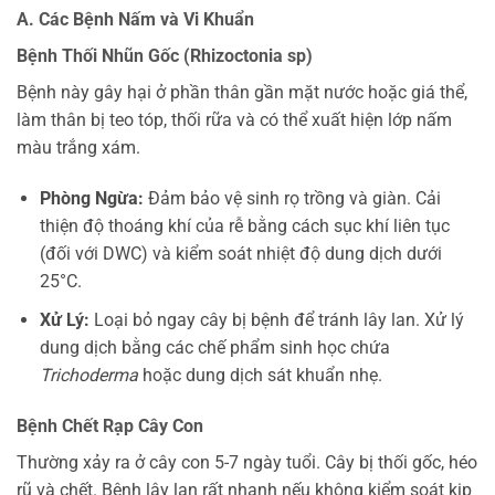
A. Các Bệnh Nấm và Vi Khuẩn
Bệnh Thối Nhũn Gốc (Rhizoctonia sp)
Bệnh này gây hại ở phần thân gần mặt nước hoặc giá thể,
làm thân bị teo tóp, thối rữa và có thể xuất hiện lớp nấm
màu trắng xám.
Phòng Ngừa:
Đảm bảo vệ sinh rọ trồng và giàn. Cải
thiện độ thoáng khí của rễ bằng cách sục khí liên tục
(đối với DWC) và kiểm soát nhiệt độ dung dịch dưới
25°C.
Xử Lý:
Loại bỏ ngay cây bị bệnh để tránh lây lan. Xử lý
dung dịch bằng các chế phẩm sinh học chứa
Trichoderma
hoặc dung dịch sát khuẩn nhẹ.
Bệnh Chết Rạp Cây Con
Thường xảy ra ở cây con 5-7 ngày tuổi. Cây bị thối gốc, héo
rũ và chết. Bệnh lây lan rất nhanh nếu không kiểm soát kịp