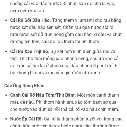
cuống cải vào đảo trước 3-5 phút, sau đó cho lá vào,
nêm nếm vừa ăn.
Cải Rổ Sốt Dầu Hào:
Tăng thêm vị umami cho rau bằng
nước sốt dầu hào sền sệt. Chần rau qua nước sôi rồi
rưới nước sốt đã đun nóng gồm dầu hào, xì dầu và chút
đường lên trên, sau đó rắc thêm tỏi phi thơm.
Cải Rổ Xào Thịt Bò:
Sự kết hợp kinh điển giữa rau và
thịt. Thịt bò thái mỏng xào nhanh riêng, sau đó xào cải
rổ. Trộn cả hai lại ở phút cuối, đảo nhanh 3 phút để thịt
bò không bị dai và rau vẫn giữ được độ xanh.
Các Ứng Dụng Khác
Canh Cải Rổ Nấu Tôm/Thịt Băm:
Một món canh thanh
mát, dễ nấu. Phi thơm hành tím, xào tôm băm sơ qua,
cho nước vào đun sôi rồi thả cải rổ vào nấu chín mềm.
Nước Ép Cải Rổ:
Cải rổ là thành phần tuyệt vời trong các
công thức nước ép detox hoặc giảm cân, thường được