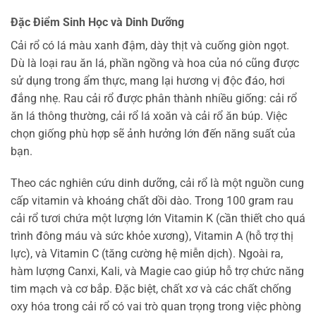
Đặc Điểm Sinh Học và Dinh Dưỡng
Cải rổ có lá màu xanh đậm, dày thịt và cuống giòn ngọt.
Dù là loại rau ăn lá, phần ngồng và hoa của nó cũng được
sử dụng trong ẩm thực, mang lại hương vị độc đáo, hơi
đắng nhẹ. Rau cải rổ được phân thành nhiều giống: cải rổ
ăn lá thông thường, cải rổ lá xoăn và cải rổ ăn búp. Việc
chọn giống phù hợp sẽ ảnh hưởng lớn đến năng suất của
bạn.
Theo các nghiên cứu dinh dưỡng, cải rổ là một nguồn cung
cấp vitamin và khoáng chất dồi dào. Trong 100 gram rau
cải rổ tươi chứa một lượng lớn Vitamin K (cần thiết cho quá
trình đông máu và sức khỏe xương), Vitamin A (hỗ trợ thị
lực), và Vitamin C (tăng cường hệ miễn dịch). Ngoài ra,
hàm lượng Canxi, Kali, và Magie cao giúp hỗ trợ chức năng
tim mạch và cơ bắp. Đặc biệt, chất xơ và các chất chống
oxy hóa trong cải rổ có vai trò quan trọng trong việc phòng