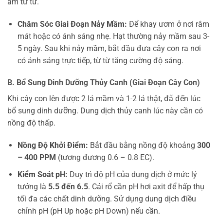
ẩm từ từ.
Chăm Sóc Giai Đoạn Nảy Mầm:
Để khay ươm ở nơi râm
mát hoặc có ánh sáng nhẹ. Hạt thường nảy mầm sau 3-
5 ngày. Sau khi nảy mầm, bắt đầu đưa cây con ra nơi
có ánh sáng trực tiếp, từ từ tăng cường độ sáng.
B. Bổ Sung Dinh Dưỡng Thủy Canh (Giai Đoạn Cây Con)
Khi cây con lên được 2 lá mầm và 1-2 lá thật, đã đến lúc
bổ sung dinh dưỡng. Dung dịch thủy canh lúc này cần có
nồng độ thấp.
Nồng Độ Khởi Điểm:
Bắt đầu bằng nồng độ khoảng
300
– 400 PPM
(tương đương 0.6 – 0.8 EC).
Kiểm Soát pH:
Duy trì độ pH của dung dịch ở mức lý
tưởng là
5.5 đến 6.5
. Cải rổ cần pH hơi axit để hấp thụ
tối đa các chất dinh dưỡng. Sử dụng dung dịch điều
chỉnh pH (pH Up hoặc pH Down) nếu cần.