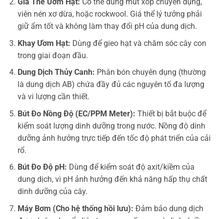
Giá Thể Ươm Hạt:
Có thể dùng mút xốp chuyên dụng,
viên nén xơ dừa, hoặc rockwool. Giá thể lý tưởng phải
giữ ẩm tốt và không làm thay đổi pH của dung dịch.
Khay Ươm Hạt:
Dùng để gieo hạt và chăm sóc cây con
trong giai đoạn đầu.
Dung Dịch Thủy Canh:
Phân bón chuyên dụng (thường
là dung dịch AB) chứa đầy đủ các nguyên tố đa lượng
và vi lượng cần thiết.
Bút Đo Nồng Độ (EC/PPM Meter):
Thiết bị bắt buộc để
kiểm soát lượng dinh dưỡng trong nước. Nồng độ dinh
dưỡng ảnh hưởng trực tiếp đến tốc độ phát triển của cải
rổ.
Bút Đo Độ pH:
Dùng để kiểm soát độ axit/kiềm của
dung dịch, vì pH ảnh hưởng đến khả năng hấp thụ chất
dinh dưỡng của cây.
Máy Bơm (Cho hệ thống hồi lưu):
Đảm bảo dung dịch