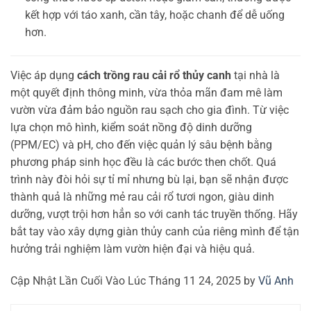
kết hợp với táo xanh, cần tây, hoặc chanh để dễ uống
hơn.
Việc áp dụng
cách trồng rau cải rổ thủy canh
tại nhà là
một quyết định thông minh, vừa thỏa mãn đam mê làm
vườn vừa đảm bảo nguồn rau sạch cho gia đình. Từ việc
lựa chọn mô hình, kiểm soát nồng độ dinh dưỡng
(PPM/EC) và pH, cho đến việc quản lý sâu bệnh bằng
phương pháp sinh học đều là các bước then chốt. Quá
trình này đòi hỏi sự tỉ mỉ nhưng bù lại, bạn sẽ nhận được
thành quả là những mẻ rau cải rổ tươi ngon, giàu dinh
dưỡng, vượt trội hơn hẳn so với canh tác truyền thống. Hãy
bắt tay vào xây dựng giàn thủy canh của riêng mình để tận
hưởng trải nghiệm làm vườn hiện đại và hiệu quả.
Cập Nhật Lần Cuối Vào Lúc Tháng 11 24, 2025 by
Vũ Anh