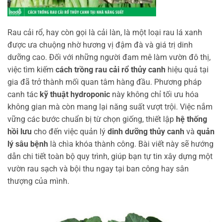
Rau cải rổ, hay còn gọi là cải làn, là một loại rau lá xanh
được ưa chuộng nhờ hương vị đậm đà và giá trị dinh
dưỡng cao. Đối với những người đam mê làm vườn đô thị,
việc tìm kiếm
cách trồng rau cải rổ thủy canh
hiệu quả tại
gia đã trở thành mối quan tâm hàng đầu. Phương pháp
canh tác
kỹ thuật hydroponic
này không chỉ tối ưu hóa
không gian mà còn mang lại năng suất vượt trội. Việc nắm
vững các bước chuẩn bị từ chọn giống, thiết lập
hệ thống
hồi lưu
cho đến việc quản lý
dinh dưỡng thủy canh
và
quản
lý sâu bệnh
là chìa khóa thành công. Bài viết này sẽ hướng
dẫn chi tiết toàn bộ quy trình, giúp bạn tự tin xây dựng một
vườn rau sạch và bội thu ngay tại ban công hay sân
thượng của mình.