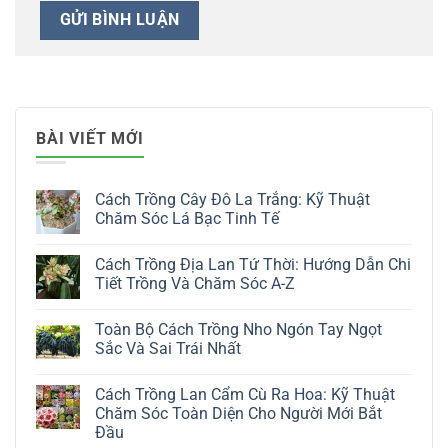
BÀI VIẾT MỚI
Cách Trồng Cây Đô La Trắng: Kỹ Thuật
Chăm Sóc Lá Bạc Tinh Tế
Không
có
Cách Trồng Địa Lan Tứ Thời: Hướng Dẫn Chi
bình
luận
Tiết Trồng Và Chăm Sóc A-Z
ở
Cách
Không
Trồng
có
Toàn Bộ Cách Trồng Nho Ngón Tay Ngọt
Cây
bình
Đô
luận
Sắc Và Sai Trái Nhất
La
ở
Trắng:
Cách
Không
Kỹ
Trồng
có
Cách Trồng Lan Cẩm Cù Ra Hoa: Kỹ Thuật
Thuật
Địa
bình
Chăm
Lan
luận
Chăm Sóc Toàn Diện Cho Người Mới Bắt
Sóc
Tứ
ở
Đầu
Lá
Thời:
Toàn
Bạc
Hướng
Bộ