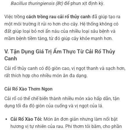
Bacillus thuringiensis (Bt)
để phun xịt định kỳ.
Việc trồng
cách trồng rau cải rổ thủy canh
đã giúp tạo ra
một môi trường ít rủi ro hơn cho cây. Hệ thống không có
đất giúp loại bỏ nơi ẩn náu của nhiều loại sâu bệnh và
mầm bệnh tiềm tàng, từ đó giúp cây khỏe mạnh hơn.
V. Tận Dụng Giá Trị Ẩm Thực Từ Cải Rổ Thủy
Canh
Cải rổ thủy canh có độ giòn cao, vị ngọt thanh và sạch hơn,
rất thích hợp cho nhiều món ăn đa dạng.
Cải Rổ Xào Thơm Ngon
Cải rổ có thể chế biến thành nhiều món xào hấp dẫn, tận
dụng tối đa độ giòn của cuống và vị ngọt của lá.
Cải Rổ Xào Tỏi:
Món ăn đơn giản nhưng làm nổi bật
hương vị tự nhiên của rau. Phi thơm tỏi băm, cho phần