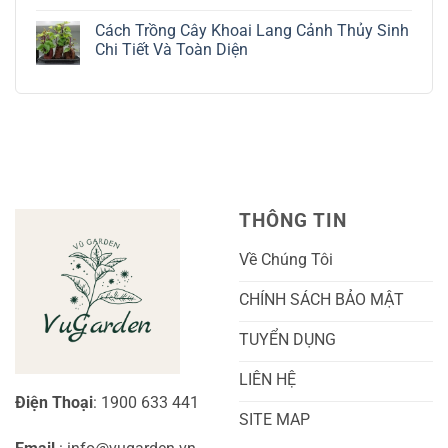
Không
Tinh
Dẫn
Cách
có
Tế
Chi
Trồng
Cách Trồng Cây Khoai Lang Cảnh Thủy Sinh
bình
Tiết
Nho
luận
Chi Tiết Và Toàn Diện
Trồng
Ngón
ở
Và
Tay
Cách
Không
Chăm
Ngọt
Trồng
có
Sóc
Sắc
Lan
bình
A-
Và
Cẩm
luận
Z
Sai
Cù
ở
Trái
Ra
Cách
Nhất
Hoa:
Trồng
Kỹ
Cây
Thuật
Khoai
Chăm
Lang
Sóc
Cảnh
Toàn
Thủy
THÔNG TIN
Diện
Sinh
Cho
Chi
Người
Tiết
Về Chúng Tôi
Mới
Và
Bắt
Toàn
Đầu
Diện
CHÍNH SÁCH BẢO MẬT
TUYỂN DỤNG
LIÊN HỆ
Điện Thoại
: 1900 633 441
SITE MAP