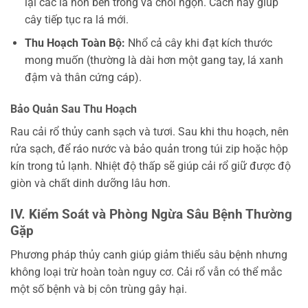
lại các lá non bên trong và chồi ngọn. Cách này giúp
cây tiếp tục ra lá mới.
Thu Hoạch Toàn Bộ:
Nhổ cả cây khi đạt kích thước
mong muốn (thường là dài hơn một gang tay, lá xanh
đậm và thân cứng cáp).
Bảo Quản Sau Thu Hoạch
Rau cải rổ thủy canh sạch và tươi. Sau khi thu hoạch, nên
rửa sạch, để ráo nước và bảo quản trong túi zip hoặc hộp
kín trong tủ lạnh. Nhiệt độ thấp sẽ giúp cải rổ giữ được độ
giòn và chất dinh dưỡng lâu hơn.
IV. Kiểm Soát và Phòng Ngừa Sâu Bệnh Thường
Gặp
Phương pháp thủy canh giúp giảm thiểu sâu bệnh nhưng
không loại trừ hoàn toàn nguy cơ. Cải rổ vẫn có thể mắc
một số bệnh và bị côn trùng gây hại.