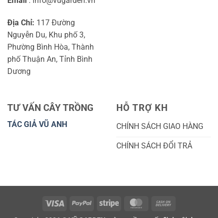
Email
: info@vugarden.vn
Địa Chỉ:
117 Đường
Nguyễn Du, Khu phố 3,
Phường Bình Hòa, Thành
phố Thuận An, Tỉnh Bình
Dương
TƯ VẤN CÂY TRỒNG
HỖ TRỢ KH
TÁC GIẢ VŨ ANH
CHÍNH SÁCH GIAO HÀNG
CHÍNH SÁCH ĐỔI TRẢ
Visa
PayPal
Stripe
MasterCard
Cash
On