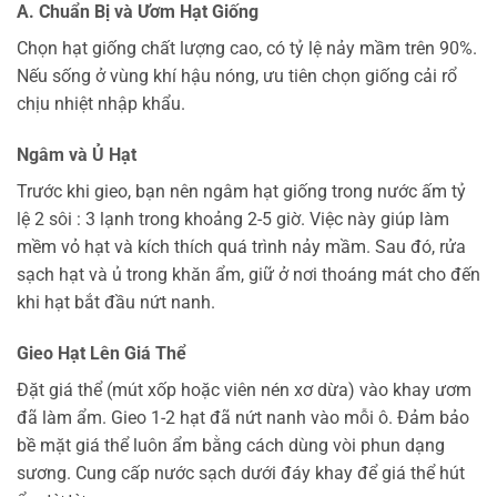
A. Chuẩn Bị và Ươm Hạt Giống
Chọn hạt giống chất lượng cao, có tỷ lệ nảy mầm trên 90%.
Nếu sống ở vùng khí hậu nóng, ưu tiên chọn giống cải rổ
chịu nhiệt nhập khẩu.
Ngâm và Ủ Hạt
Trước khi gieo, bạn nên ngâm hạt giống trong nước ấm tỷ
lệ 2 sôi : 3 lạnh trong khoảng 2-5 giờ. Việc này giúp làm
mềm vỏ hạt và kích thích quá trình nảy mầm. Sau đó, rửa
sạch hạt và ủ trong khăn ẩm, giữ ở nơi thoáng mát cho đến
khi hạt bắt đầu nứt nanh.
Gieo Hạt Lên Giá Thể
Đặt giá thể (mút xốp hoặc viên nén xơ dừa) vào khay ươm
đã làm ẩm. Gieo 1-2 hạt đã nứt nanh vào mỗi ô. Đảm bảo
bề mặt giá thể luôn ẩm bằng cách dùng vòi phun dạng
sương. Cung cấp nước sạch dưới đáy khay để giá thể hút