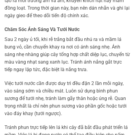
tạo ra môi trường ấm và ẩm, khuyến khích hạt nảy mầm
đồng loạt. Trong thời gian này, bạn nên dán nhãn và ghi lại
ngày gieo để theo dõi tiến độ chính xác.
Chăm Sóc Ánh Sáng Và Tưới Nước
Sau 2 ngày ủ tối, khi rễ trắng bắt đầu nhú ra và mầm lá
bung vỏ, cần chuyển khay ra nơi có ánh sáng nhẹ. Ánh
sáng nhẹ nhàng giúp cây tổng hợp chất diệp lục, chuyển từ
màu vàng nhạt sang xanh lục. Tránh ánh nắng gắt trực
tiếp ngay lập tức, đặc biệt là nắng trưa.
Việc tưới nước cần được duy trì đều đặn 2 lần mỗi ngày,
vào sáng sớm và chiều mát. Luôn sử dụng bình phun
sương để tưới nhẹ, tránh làm gãy thân hoặc úng rễ. Quan
trọng nhất là chỉ nên phun sương vào phần gốc hoặc tưới
vào đáy khay (tưới ngược).
Tránh phun trực tiếp lên lá khi cây đã bắt đầu phát triển lá
mầm. Việc lá bị đọng nước có thể tạo điều kiện cho nấm