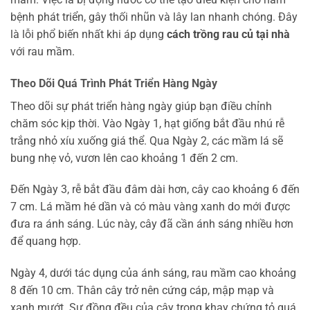
bệnh phát triển, gây thối nhũn và lây lan nhanh chóng. Đây
là lỗi phổ biến nhất khi áp dụng
cách trồng rau củ tại nhà
với rau mầm.
Theo Dõi Quá Trình Phát Triển Hàng Ngày
Theo dõi sự phát triển hàng ngày giúp bạn điều chỉnh
chăm sóc kịp thời. Vào Ngày 1, hạt giống bắt đầu nhú rễ
trắng nhỏ xíu xuống giá thể. Qua Ngày 2, các mầm lá sẽ
bung nhẹ vỏ, vươn lên cao khoảng 1 đến 2 cm.
Đến Ngày 3, rễ bắt đầu đâm dài hơn, cây cao khoảng 6 đến
7 cm. Lá mầm hé dần và có màu vàng xanh do mới được
đưa ra ánh sáng. Lúc này, cây đã cần ánh sáng nhiều hơn
để quang hợp.
Ngày 4, dưới tác dụng của ánh sáng, rau mầm cao khoảng
8 đến 10 cm. Thân cây trở nên cứng cáp, mập mạp và
xanh mướt. Sự đồng đều của cây trong khay chứng tỏ quá