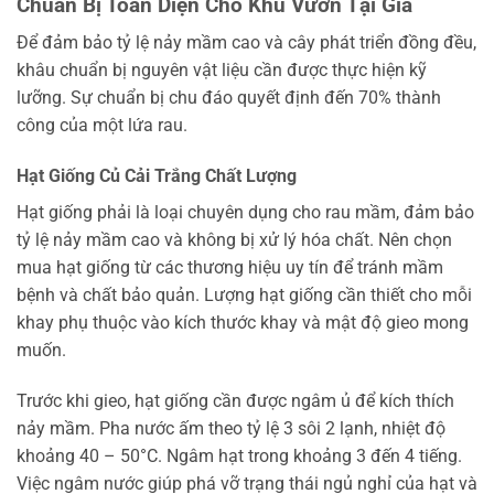
Chuẩn Bị Toàn Diện Cho Khu Vườn Tại Gia
Để đảm bảo tỷ lệ nảy mầm cao và cây phát triển đồng đều,
khâu chuẩn bị nguyên vật liệu cần được thực hiện kỹ
lưỡng. Sự chuẩn bị chu đáo quyết định đến 70% thành
công của một lứa rau.
Hạt Giống Củ Cải Trắng Chất Lượng
Hạt giống phải là loại chuyên dụng cho rau mầm, đảm bảo
tỷ lệ nảy mầm cao và không bị xử lý hóa chất. Nên chọn
mua hạt giống từ các thương hiệu uy tín để tránh mầm
bệnh và chất bảo quản. Lượng hạt giống cần thiết cho mỗi
khay phụ thuộc vào kích thước khay và mật độ gieo mong
muốn.
Trước khi gieo, hạt giống cần được ngâm ủ để kích thích
nảy mầm. Pha nước ấm theo tỷ lệ 3 sôi 2 lạnh, nhiệt độ
khoảng 40 – 50°C. Ngâm hạt trong khoảng 3 đến 4 tiếng.
Việc ngâm nước giúp phá vỡ trạng thái ngủ nghỉ của hạt và