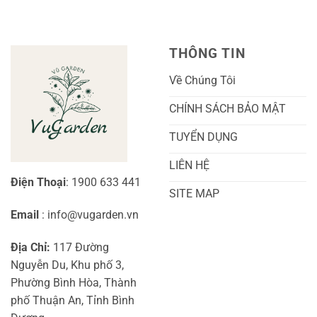
Hoa:
Trồng
Kỹ
Cây
Thuật
Khoai
Chăm
Lang
Sóc
Cảnh
Toàn
Thủy
THÔNG TIN
Diện
Sinh
Cho
Chi
Người
Tiết
Về Chúng Tôi
Mới
Và
Bắt
Toàn
Đầu
Diện
CHÍNH SÁCH BẢO MẬT
TUYỂN DỤNG
LIÊN HỆ
Điện Thoại
: 1900 633 441
SITE MAP
Email
: info@vugarden.vn
Địa Chỉ:
117 Đường
Nguyễn Du, Khu phố 3,
Phường Bình Hòa, Thành
phố Thuận An, Tỉnh Bình