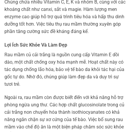
Chúng chứa nhiều Vitamin C, E, K và nhóm B, cùng với các
khoáng chất như canxi, sắt và magie. Hàm lượng men
enzyme cao giúp hỗ trợ quá trình tiêu hóa và hấp thu dinh
dưỡng tốt hơn. Việc tiêu thụ rau mầm thường xuyên góp
phần tăng cường sức đề kháng đáng kể.
Lợi Ích Sức Khỏe Và Làm Đẹp
Rau mầm củ cải trắng là nguồn cung cấp Vitamin E dồi
dào, một chất chống oxy hóa mạnh mẽ. Hoạt chất này có
tác dụng chống lão hóa, bảo vệ tế bào da khỏi tác hại của
gốc tự do. Nhờ đó, chúng giúp làm đẹp da và duy trì sự
tươi trẻ.
Ngoài ra, rau mầm còn được biết đến với khả năng hỗ trợ
phòng ngừa ung thư. Các hợp chất glucosinolate trong củ
cải trắng non chuyển hóa thành isothiocyanates có khả
năng ngăn chặn sự xơ cứng của tế bào. Việc bổ sung rau
mầm vào chế độ ăn là một biện pháp chăm sóc sức khỏe