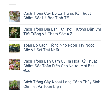
Cách Trồng Cây Đô La Trắng: Kỹ Thuật
Chăm Sóc Lá Bạc Tinh Tế
Không
có
Cách Trồng Địa Lan Tứ Thời: Hướng Dẫn Chi
bình
luận
Tiết Trồng Và Chăm Sóc A-Z
ở
Cách
Không
Trồng
có
Toàn Bộ Cách Trồng Nho Ngón Tay Ngọt
Cây
bình
Đô
luận
Sắc Và Sai Trái Nhất
La
ở
Trắng:
Cách
Không
Kỹ
Trồng
có
Cách Trồng Lan Cẩm Cù Ra Hoa: Kỹ Thuật
Thuật
Địa
bình
Chăm
Lan
luận
Chăm Sóc Toàn Diện Cho Người Mới Bắt
Sóc
Tứ
ở
Đầu
Lá
Thời:
Toàn
Bạc
Hướng
Bộ
Không
Tinh
Dẫn
Cách
có
Tế
Chi
Trồng
Cách Trồng Cây Khoai Lang Cảnh Thủy Sinh
bình
Tiết
Nho
luận
Chi Tiết Và Toàn Diện
Trồng
Ngón
ở
Và
Tay
Cách
Không
Chăm
Ngọt
Trồng
có
Sóc
Sắc
Lan
bình
A-
Và
Cẩm
luận
Z
Sai
Cù
ở
Trái
Ra
Cách
Nhất