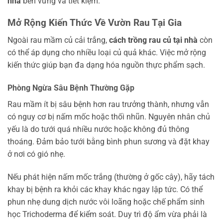
nhà
bền vững và tiết kiệm.
Mở Rộng Kiến Thức Về Vườn Rau Tại Gia
Ngoài rau mầm củ cải trắng,
cách trồng rau củ tại nhà
còn
có thể áp dụng cho nhiều loại củ quả khác. Việc mở rộng
kiến thức giúp bạn đa dạng hóa nguồn thực phẩm sạch.
Phòng Ngừa Sâu Bệnh Thường Gặp
Rau mầm ít bị sâu bệnh hơn rau trưởng thành, nhưng vẫn
có nguy cơ bị nấm mốc hoặc thối nhũn. Nguyên nhân chủ
yếu là do tưới quá nhiều nước hoặc không đủ thông
thoáng. Đảm bảo tưới bằng bình phun sương và đặt khay
ở nơi có gió nhẹ.
Nếu phát hiện nấm mốc trắng (thường ở gốc cây), hãy tách
khay bị bệnh ra khỏi các khay khác ngay lập tức. Có thể
phun nhẹ dung dịch nước vôi loãng hoặc chế phẩm sinh
học Trichoderma để kiểm soát. Duy trì độ ẩm vừa phải là