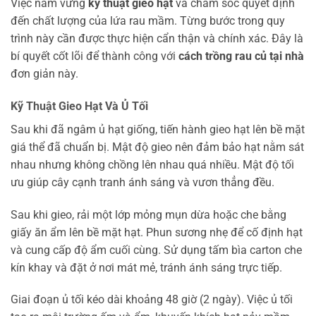
Việc nắm vững
kỹ thuật gieo hạt
và chăm sóc quyết định
đến chất lượng của lứa rau mầm. Từng bước trong quy
trình này cần được thực hiện cẩn thận và chính xác. Đây là
bí quyết cốt lõi để thành công với
cách trồng rau củ tại nhà
đơn giản này.
Kỹ Thuật Gieo Hạt Và Ủ Tối
Sau khi đã ngâm ủ hạt giống, tiến hành gieo hạt lên bề mặt
giá thể đã chuẩn bị. Mật độ gieo nên đảm bảo hạt nằm sát
nhau nhưng không chồng lên nhau quá nhiều. Mật độ tối
ưu giúp cây cạnh tranh ánh sáng và vươn thẳng đều.
Sau khi gieo, rải một lớp mỏng mụn dừa hoặc che bằng
giấy ăn ẩm lên bề mặt hạt. Phun sương nhẹ để cố định hạt
và cung cấp độ ẩm cuối cùng. Sử dụng tấm bìa carton che
kín khay và đặt ở nơi mát mẻ, tránh ánh sáng trực tiếp.
Giai đoạn ủ tối kéo dài khoảng 48 giờ (2 ngày). Việc ủ tối