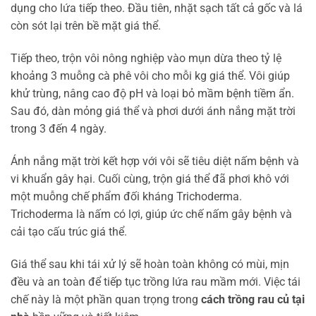
dụng cho lứa tiếp theo. Đầu tiên, nhặt sạch tất cả gốc và lá
còn sót lại trên bề mặt giá thể.
Tiếp theo, trộn vôi nông nghiệp vào mụn dừa theo tỷ lệ
khoảng 3 muỗng cà phê vôi cho mỗi kg giá thể. Vôi giúp
khử trùng, nâng cao độ pH và loại bỏ mầm bệnh tiềm ẩn.
Sau đó, dàn mỏng giá thể và phơi dưới ánh nắng mặt trời
trong 3 đến 4 ngày.
Ánh nắng mặt trời kết hợp với vôi sẽ tiêu diệt nấm bệnh và
vi khuẩn gây hại. Cuối cùng, trộn giá thể đã phơi khô với
một muỗng chế phẩm đối kháng Trichoderma.
Trichoderma là nấm có lợi, giúp ức chế nấm gây bệnh và
cải tạo cấu trúc giá thể.
Giá thể sau khi tái xử lý sẽ hoàn toàn không có mùi, mịn
đều và an toàn để tiếp tục trồng lứa rau mầm mới. Việc tái
chế này là một phần quan trọng trong
cách trồng rau củ tại