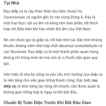
Tại Nhà
Rau diếp cá là cây thân thảo lâu năm, thuộc họ
Saururaceae, có nguồn gốc từ các vùng Đông Á. Đây là
một loại thực vật ưa ẩm và bóng râm bán phần, rất thích
hợp với điều kiện khí hậu nhiệt đới ẩm của Việt Nam.
Nó còn được gọi là giấp cá, nổi bật nhờ các đặc tính kháng
khuẩn, kháng viêm nhờ hợp chất decanoyl acetaldehyde và
các flavonoid. Rau diếp cá là một thành phần quan trọng
không chỉ trong món ăn mà còn là vị thuốc dân gian quý
giá.
Việc hiểu rõ chu kỳ sống và yêu cầu môi trường của diếp cá
là nền tảng cho việc gieo trồng thành công. Đặc biệt,
rau
diếp cá
có khả năng lan rộng rất nhanh, cần được quản lý
không gian trồng hợp lý ngay từ khi bắt đầu.
Chuẩn Bị Toàn Diện Trước Khi Bắt Đầu Gieo