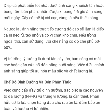
Diếp cá phát triển tốt nhất dưới ánh sáng khuếch tán hoặc
bóng râm bán phần, nhận được khoảng 4-6 giờ ánh sáng
mỗi ngày. Cây có thể bị còi cọc, vàng lá nếu thiếu sáng.
Ngược lại, ánh nắng trực tiếp cường độ cao sẽ làm lá diếp
cá bị héo rũ, teo nhỏ và có vị chát khó chịu. Nếu trồng
ngoài trời, cần sử dụng lưới che nắng có độ che phủ 50-
60%.
Vị trí trồng lý tưởng là dưới tán cây lớn, ban công có mái
che hoặc gần cửa sổ đón nắng buổi sáng. Việc điều chỉnh
ánh sáng giúp tối ưu hóa màu sắc và chất lượng lá.
Chế Độ Dinh Dưỡng Và Bón Phân Thúc
Việc cung cấp đầy đủ dinh dưỡng, đặc biệt là các nguyên
tố đa lượng (N-P-K) và trung vi lượng, là cần thiết. Phân
hữu cơ là lựa chọn hàng đầu cho rau ăn lá, đảm bảo an
toàn và hương vị tự nhiên.