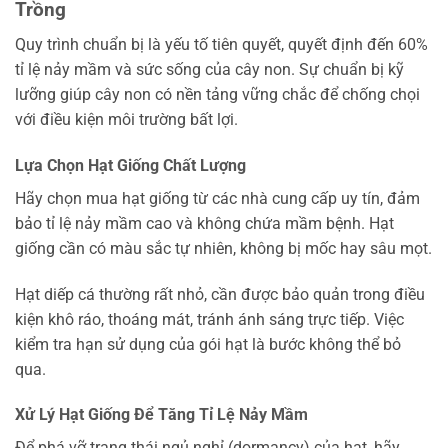
Trồng
Quy trình chuẩn bị là yếu tố tiên quyết, quyết định đến 60%
tỉ lệ nảy mầm và sức sống của cây non. Sự chuẩn bị kỹ
lưỡng giúp cây non có nền tảng vững chắc để chống chọi
với điều kiện môi trường bất lợi.
Lựa Chọn Hạt Giống Chất Lượng
Hãy chọn mua hạt giống từ các nhà cung cấp uy tín, đảm
bảo tỉ lệ nảy mầm cao và không chứa mầm bệnh. Hạt
giống cần có màu sắc tự nhiên, không bị mốc hay sâu mọt.
Hạt diếp cá thường rất nhỏ, cần được bảo quản trong điều
kiện khô ráo, thoáng mát, tránh ánh sáng trực tiếp. Việc
kiểm tra hạn sử dụng của gói hạt là bước không thể bỏ
qua.
Xử Lý Hạt Giống Để Tăng Tỉ Lệ Nảy Mầm
Để phá vỡ trạng thái ngủ nghỉ (dormancy) của hạt, hãy