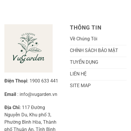
Trái
Ra
Cách
Nhất
Hoa:
Trồng
Kỹ
Cây
Thuật
Khoai
Chăm
Lang
Sóc
Cảnh
Toàn
Thủy
THÔNG TIN
Diện
Sinh
Cho
Chi
Người
Tiết
Về Chúng Tôi
Mới
Và
Bắt
Toàn
Đầu
Diện
CHÍNH SÁCH BẢO MẬT
TUYỂN DỤNG
LIÊN HỆ
Điện Thoại
: 1900 633 441
SITE MAP
Email
: info@vugarden.vn
Địa Chỉ:
117 Đường
Nguyễn Du, Khu phố 3,
Phường Bình Hòa, Thành
phố Thuận An, Tỉnh Bình