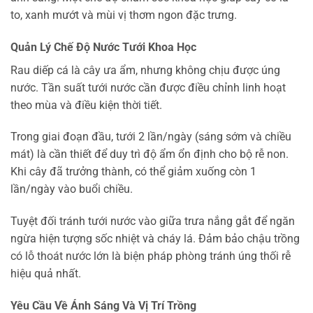
to, xanh mướt và mùi vị thơm ngon đặc trưng.
Quản Lý Chế Độ Nước Tưới Khoa Học
Rau diếp cá là cây ưa ẩm, nhưng không chịu được úng
nước. Tần suất tưới nước cần được điều chỉnh linh hoạt
theo mùa và điều kiện thời tiết.
Trong giai đoạn đầu, tưới 2 lần/ngày (sáng sớm và chiều
mát) là cần thiết để duy trì độ ẩm ổn định cho bộ rễ non.
Khi cây đã trưởng thành, có thể giảm xuống còn 1
lần/ngày vào buổi chiều.
Tuyệt đối tránh tưới nước vào giữa trưa nắng gắt để ngăn
ngừa hiện tượng sốc nhiệt và cháy lá. Đảm bảo chậu trồng
có lỗ thoát nước lớn là biện pháp phòng tránh úng thối rễ
hiệu quả nhất.
Yêu Cầu Về Ánh Sáng Và Vị Trí Trồng