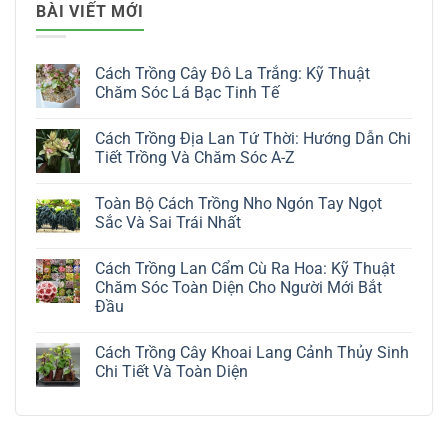
BÀI VIẾT MỚI
Cách Trồng Cây Đô La Trắng: Kỹ Thuật
Chăm Sóc Lá Bạc Tinh Tế
Không
có
Cách Trồng Địa Lan Tứ Thời: Hướng Dẫn Chi
bình
luận
Tiết Trồng Và Chăm Sóc A-Z
ở
Cách
Không
Trồng
có
Toàn Bộ Cách Trồng Nho Ngón Tay Ngọt
Cây
bình
Đô
luận
Sắc Và Sai Trái Nhất
La
ở
Trắng:
Cách
Không
Kỹ
Trồng
có
Cách Trồng Lan Cẩm Cù Ra Hoa: Kỹ Thuật
Thuật
Địa
bình
Chăm
Lan
luận
Chăm Sóc Toàn Diện Cho Người Mới Bắt
Sóc
Tứ
ở
Đầu
Lá
Thời:
Toàn
Bạc
Hướng
Bộ
Không
Tinh
Dẫn
Cách
có
Tế
Chi
Trồng
Cách Trồng Cây Khoai Lang Cảnh Thủy Sinh
bình
Tiết
Nho
luận
Chi Tiết Và Toàn Diện
Trồng
Ngón
ở
Và
Tay
Cách
Không
Chăm
Ngọt
Trồng
có
Sóc
Sắc
Lan
bình
A-
Và
Cẩm
luận
Z
Sai
Cù
ở