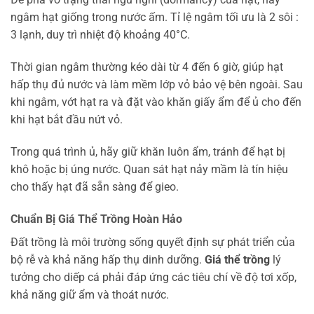
ngâm hạt giống trong nước ấm. Tỉ lệ ngâm tối ưu là 2 sôi :
3 lạnh, duy trì nhiệt độ khoảng 40°C.
Thời gian ngâm thường kéo dài từ 4 đến 6 giờ, giúp hạt
hấp thụ đủ nước và làm mềm lớp vỏ bảo vệ bên ngoài. Sau
khi ngâm, vớt hạt ra và đặt vào khăn giấy ẩm để ủ cho đến
khi hạt bắt đầu nứt vỏ.
Trong quá trình ủ, hãy giữ khăn luôn ẩm, tránh để hạt bị
khô hoặc bị úng nước. Quan sát hạt nảy mầm là tín hiệu
cho thấy hạt đã sẵn sàng để gieo.
Chuẩn Bị Giá Thể Trồng Hoàn Hảo
Đất trồng là môi trường sống quyết định sự phát triển của
bộ rễ và khả năng hấp thụ dinh dưỡng.
Giá thể trồng
lý
tưởng cho diếp cá phải đáp ứng các tiêu chí về độ tơi xốp,
khả năng giữ ẩm và thoát nước.