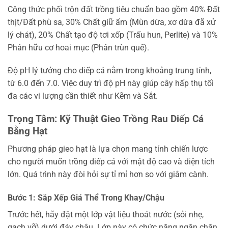
Công thức phối trộn đất trồng tiêu chuẩn bao gồm 40% Đất
thịt/Đất phù sa, 30% Chất giữ ẩm (Mùn dừa, xơ dừa đã xử
lý chát), 20% Chất tạo độ tơi xốp (Trấu hun, Perlite) và 10%
Phân hữu cơ hoai mục (Phân trùn quế).
Độ pH lý tưởng cho diếp cá nằm trong khoảng trung tính,
từ 6.0 đến 7.0. Việc duy trì độ pH này giúp cây hấp thụ tối
đa các vi lượng cần thiết như Kẽm và Sắt.
Trọng Tâm: Kỹ Thuật Gieo Trồng Rau Diếp Cá
Bằng Hạt
Phương pháp gieo hạt là lựa chọn mang tính chiến lược
cho người muốn trồng diếp cá với mật độ cao và diện tích
lớn. Quá trình này đòi hỏi sự tỉ mỉ hơn so với giâm cành.
Bước 1: Sắp Xếp Giá Thể Trong Khay/Chậu
Trước hết, hãy đặt một lớp vật liệu thoát nước (sỏi nhẹ,
gạch vỡ) dưới đáy chậu. Lớp này có chức năng ngăn chặn