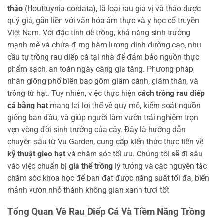
thảo
(Houttuynia cordata), là loại rau gia vị và thảo dược
quý giá, gắn liền với văn hóa ẩm thực và y học cổ truyền
Việt Nam. Với đặc tính dễ trồng, khả năng sinh trưởng
mạnh mẽ và chứa đựng hàm lượng dinh dưỡng cao, nhu
cầu tự trồng rau diếp cá tại nhà để đảm bảo nguồn thực
phẩm sạch, an toàn ngày càng gia tăng. Phương pháp
nhân giống phổ biến bao gồm giâm cành, giâm thân, và
trồng từ hạt. Tuy nhiên, việc thực hiện
cách trồng rau diếp
cá bằng hạt
mang lại lợi thế về quy mô, kiểm soát nguồn
giống ban đầu, và giúp người làm vườn trải nghiệm trọn
vẹn vòng đời sinh trưởng của cây. Đây là hướng dẫn
chuyên sâu từ Vu Garden, cung cấp kiến thức thực tiễn về
kỹ thuật gieo hạt
và chăm sóc tối ưu. Chúng tôi sẽ đi sâu
vào việc chuẩn bị
giá thể trồng
lý tưởng và các nguyên tắc
chăm sóc khoa học để bạn đạt được năng suất tối đa, biến
mảnh vườn nhỏ thành không gian xanh tươi tốt.
Tổng Quan Về Rau Diếp Cá Và Tiềm Năng Trồng