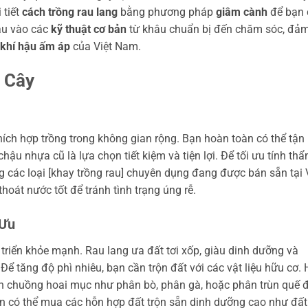
 tiết
cách trồng rau lang
bằng phương pháp
giâm cành
để bạn 
sâu vào các
kỹ thuật cơ bản
từ khâu chuẩn bị đến chăm sóc, đả
khí hậu ấm áp
của Việt Nam.
 Cây
ích hợp trồng trong không gian rộng. Bạn hoàn toàn có thể tận
hậu nhựa cũ là lựa chọn tiết kiệm và tiện lợi. Để tối ưu tính th
g các loại [khay trồng rau] chuyên dụng đang được bán sẵn tại
oát nước tốt để tránh tình trạng úng rễ.
 Ưu
t triển khỏe mạnh. Rau lang ưa đất tơi xốp, giàu dinh dưỡng và
. Để tăng độ phì nhiêu, bạn cần trộn đất với các vật liệu hữu cơ.
hân chuồng hoai mục như phân bò, phân gà, hoặc phân trùn quế 
bạn có thể mua các hỗn hợp đất trộn sẵn dinh dưỡng cao như đất