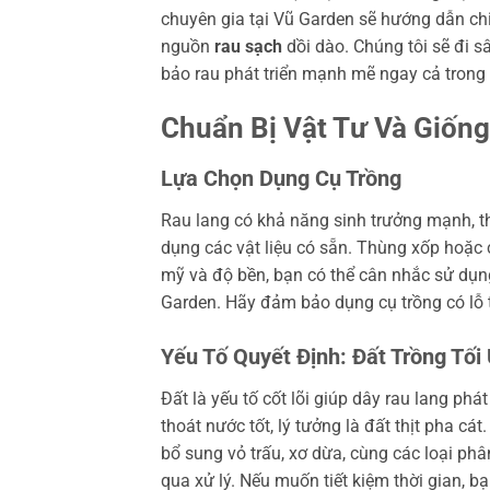
chuyên gia tại Vũ Garden sẽ hướng dẫn chi
nguồn
rau sạch
dồi dào. Chúng tôi sẽ đi 
bảo rau phát triển mạnh mẽ ngay cả trong
Chuẩn Bị Vật Tư Và Giống
Lựa Chọn Dụng Cụ Trồng
Rau lang có khả năng sinh trưởng mạnh, th
dụng các vật liệu có sẵn. Thùng xốp hoặc c
mỹ và độ bền, bạn có thể cân nhắc sử dụn
Garden. Hãy đảm bảo dụng cụ trồng có lỗ th
Yếu Tố Quyết Định: Đất Trồng Tối
Đất là yếu tố cốt lõi giúp dây rau lang phá
thoát nước tốt, lý tưởng là đất thịt pha cát
bổ sung vỏ trấu, xơ dừa, cùng các loại p
qua xử lý. Nếu muốn tiết kiệm thời gian, 