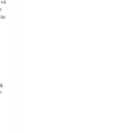
 và
o
ày.
g,
n