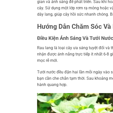
gian và ánh sáng để phát triển. Sau khi ho
cây. Sử dụng một lớp rơm rạ mỏng hoặc vậ
dây lang, giúp cây hồi sức nhanh chóng. B
Hướng Dẫn Chăm Sóc Và 
Điều Kiện Ánh Sáng Và Tưới Nướ
Rau lang là loại cây ưa sáng tuyệt đối và 
nhận được ánh nắng trực tiếp ít nhất 6-8 
mọc rễ mới.
Tưới nước đều đặn hai lần mỗi ngày vào sá
bạn cần che chắn tạm thời. Sau khoảng một 
hành quang hợp.