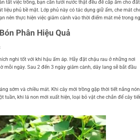
àn tất việc trồng, bạn cần tưới nước thật đều để cấp ẩm cho đất
t liệu phủ bề mặt. Lớp phủ này có tác dụng giữ ẩm, che mát ch
ạn nên thực hiện việc giâm cành vào thời điểm mát mẻ trong ng
Bón Phân Hiệu Quả
c
thích nghi tốt với khí hậu ấm áp. Hãy đặt chậu rau ở những nơi
giờ mỗi ngày. Sau 2 đến 3 ngày giâm cành, dây lang sẽ bắt đầu
ng sớm và chiều mát. Khi cây mới trồng gặp thời tiết nắng nón
tuần, khi lá non mới xuất hiện, loại bỏ vật che chắn để cây tiế