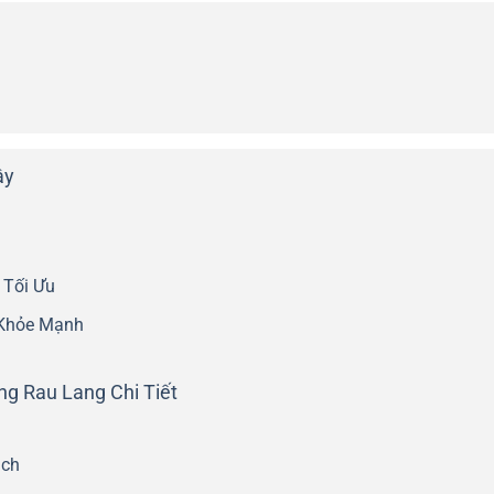
ây
 Tối Ưu
 Khỏe Mạnh
ng Rau Lang Chi Tiết
ách