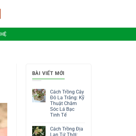
 HỆ
BÀI VIẾT MỚI
Cách Trồng Cây
Đô La Trắng: Kỹ
Thuật Chăm
Sóc Lá Bạc
Tinh Tế
Không
có
Cách Trồng Địa
bình
luận
Lan Tứ Thời: