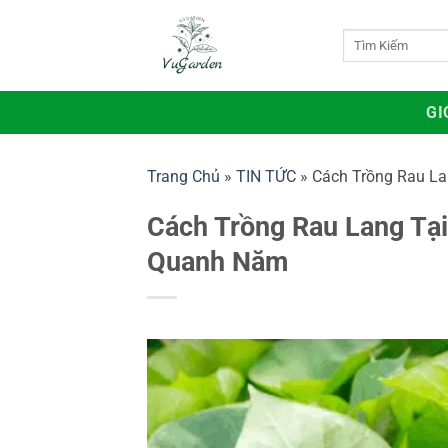
Bỏ
qua
Tìm
kiếm:
nội
dung
GI
Trang Chủ
»
TIN TỨC
»
Cách Trồng Rau L
Cách Trồng Rau Lang Tạ
Quanh Năm