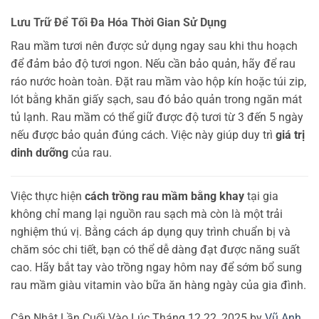
Lưu Trữ Để Tối Đa Hóa Thời Gian Sử Dụng
Rau mầm tươi nên được sử dụng ngay sau khi thu hoạch
để đảm bảo độ tươi ngon. Nếu cần bảo quản, hãy để rau
ráo nước hoàn toàn. Đặt rau mầm vào hộp kín hoặc túi zip,
lót bằng khăn giấy sạch, sau đó bảo quản trong ngăn mát
tủ lạnh. Rau mầm có thể giữ được độ tươi từ 3 đến 5 ngày
nếu được bảo quản đúng cách. Việc này giúp duy trì
giá trị
dinh dưỡng
của rau.
Việc thực hiện
cách trồng rau mầm bằng khay
tại gia
không chỉ mang lại nguồn rau sạch mà còn là một trải
nghiệm thú vị. Bằng cách áp dụng quy trình chuẩn bị và
chăm sóc chi tiết, bạn có thể dễ dàng đạt được năng suất
cao. Hãy bắt tay vào trồng ngay hôm nay để sớm bổ sung
rau mầm giàu vitamin vào bữa ăn hàng ngày của gia đình.
Cập Nhật Lần Cuối Vào Lúc Tháng 12 22, 2025 by
Vũ Anh