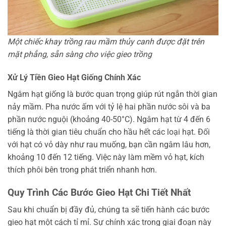
Một chiếc khay trồng rau mầm thủy canh được đặt trên
mặt phẳng, sẵn sàng cho việc gieo trồng
Xử Lý Tiền Gieo Hạt Giống Chính Xác
Ngâm hạt giống là bước quan trọng giúp rút ngắn thời gian
nảy mầm. Pha nước ấm với tỷ lệ hai phần nước sôi và ba
phần nước nguội (khoảng 40-50°C). Ngâm hạt từ 4 đến 6
tiếng là thời gian tiêu chuẩn cho hầu hết các loại hạt. Đối
với hạt có vỏ dày như rau muống, bạn cần ngâm lâu hơn,
khoảng 10 đến 12 tiếng. Việc này làm mềm vỏ hạt, kích
thích phôi bên trong phát triển nhanh hơn.
Quy Trình Các Bước Gieo Hạt Chi Tiết Nhất
Sau khi chuẩn bị đầy đủ, chúng ta sẽ tiến hành các bước
gieo hạt một cách tỉ mỉ. Sự chính xác trong giai đoạn này