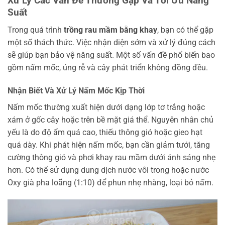
Xử Lý Các Vấn Đề Thường Gặp Và Tối Ưu Năng
Suất
Trong quá trình
trồng rau mầm bằng khay
, bạn có thể gặp
một số thách thức. Việc nhận diện sớm và xử lý đúng cách
sẽ giúp bạn bảo vệ năng suất. Một số vấn đề phổ biến bao
gồm nấm mốc, úng rễ và cây phát triển không đồng đều.
Nhận Biết Và Xử Lý Nấm Mốc Kịp Thời
Nấm mốc thường xuất hiện dưới dạng lớp tơ trắng hoặc
xám ở gốc cây hoặc trên bề mặt giá thể. Nguyên nhân chủ
yếu là do độ ẩm quá cao, thiếu thông gió hoặc gieo hạt
quá dày. Khi phát hiện nấm mốc, bạn cần giảm tưới, tăng
cường thông gió và phơi khay rau mầm dưới ánh sáng nhẹ
hơn. Có thể sử dụng dung dịch nước vôi trong hoặc nước
Oxy già pha loãng (1:10) để phun nhẹ nhàng, loại bỏ nấm.