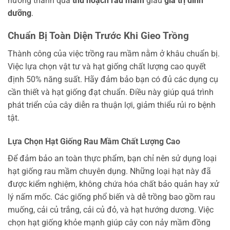
hưởng thành quả
thu hoạch rau mầm
giàu
giá trị dinh
dưỡng
.
Chuẩn Bị Toàn Diện Trước Khi Gieo Trồng
Thành công của việc trồng rau mầm nằm ở khâu chuẩn bị.
Việc lựa chọn vật tư và hạt giống chất lượng cao quyết
định 50% năng suất. Hãy đảm bảo bạn có đủ các dụng cụ
cần thiết và hạt giống đạt chuẩn. Điều này giúp quá trình
phát triển của cây diễn ra thuận lợi, giảm thiểu rủi ro bệnh
tật.
Lựa Chọn Hạt Giống Rau Mầm Chất Lượng Cao
Để đảm bảo an toàn thực phẩm, bạn chỉ nên sử dụng loại
hạt giống rau mầm chuyên dụng. Những loại hạt này đã
được kiểm nghiệm, không chứa hóa chất bảo quản hay xử
lý nấm mốc. Các giống phổ biến và dễ trồng bao gồm rau
muống, cải củ trắng, cải củ đỏ, và hạt hướng dương. Việc
chọn hạt giống khỏe mạnh giúp cây con nảy mầm đồng