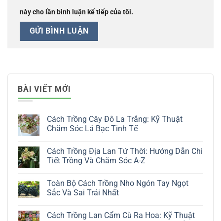
này cho lần bình luận kế tiếp của tôi.
BÀI VIẾT MỚI
Cách Trồng Cây Đô La Trắng: Kỹ Thuật
Chăm Sóc Lá Bạc Tinh Tế
Không
có
Cách Trồng Địa Lan Tứ Thời: Hướng Dẫn Chi
bình
luận
Tiết Trồng Và Chăm Sóc A-Z
ở
Cách
Không
Trồng
có
Toàn Bộ Cách Trồng Nho Ngón Tay Ngọt
Cây
bình
Đô
luận
Sắc Và Sai Trái Nhất
La
ở
Trắng:
Cách
Không
Kỹ
Trồng
có
Cách Trồng Lan Cẩm Cù Ra Hoa: Kỹ Thuật
Thuật
Địa
bình