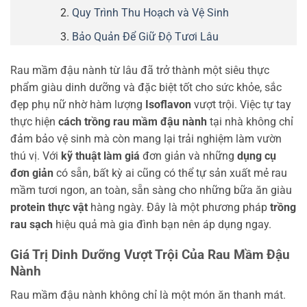
Quy Trình Thu Hoạch và Vệ Sinh
Bảo Quản Để Giữ Độ Tươi Lâu
Rau mầm đậu nành từ lâu đã trở thành một siêu thực
phẩm giàu dinh dưỡng và đặc biệt tốt cho sức khỏe, sắc
đẹp phụ nữ nhờ hàm lượng
Isoflavon
vượt trội. Việc tự tay
thực hiện
cách trồng rau mầm đậu nành
tại nhà không chỉ
đảm bảo vệ sinh mà còn mang lại trải nghiệm làm vườn
thú vị. Với
kỹ thuật làm giá
đơn giản và những
dụng cụ
đơn giản
có sẵn, bất kỳ ai cũng có thể tự sản xuất mẻ rau
mầm tươi ngon, an toàn, sẵn sàng cho những bữa ăn giàu
protein thực vật
hàng ngày. Đây là một phương pháp
trồng
rau sạch
hiệu quả mà gia đình bạn nên áp dụng ngay.
Giá Trị Dinh Dưỡng Vượt Trội Của Rau Mầm Đậu
Nành
Rau mầm đậu nành không chỉ là một món ăn thanh mát.