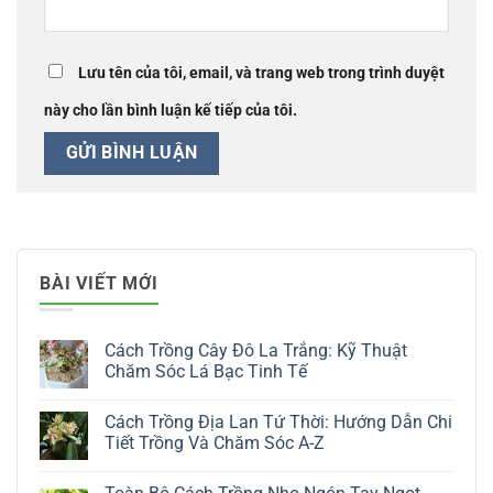
Lưu tên của tôi, email, và trang web trong trình duyệt
này cho lần bình luận kế tiếp của tôi.
BÀI VIẾT MỚI
Cách Trồng Cây Đô La Trắng: Kỹ Thuật
Chăm Sóc Lá Bạc Tinh Tế
Không
có
Cách Trồng Địa Lan Tứ Thời: Hướng Dẫn Chi
bình
luận
Tiết Trồng Và Chăm Sóc A-Z
ở
Cách
Không
Trồng
có