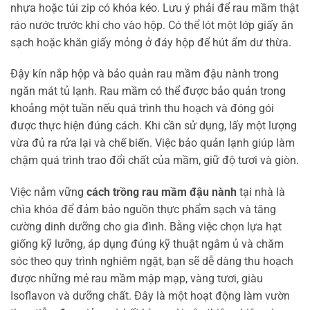
nhựa hoặc túi zip có khóa kéo. Lưu ý phải để rau mầm thật
ráo nước trước khi cho vào hộp. Có thể lót một lớp giấy ăn
sạch hoặc khăn giấy mỏng ở đáy hộp để hút ẩm dư thừa.
Đậy kín nắp hộp và bảo quản rau mầm đậu nành trong
ngăn mát tủ lạnh. Rau mầm có thể được bảo quản trong
khoảng một tuần nếu quá trình thu hoạch và đóng gói
được thực hiện đúng cách. Khi cần sử dụng, lấy một lượng
vừa đủ ra rửa lại và chế biến. Việc bảo quản lạnh giúp làm
chậm quá trình trao đổi chất của mầm, giữ độ tươi và giòn.
Việc nắm vững
cách trồng rau mầm đậu nành
tại nhà là
chìa khóa để đảm bảo nguồn thực phẩm sạch và tăng
cường dinh dưỡng cho gia đình. Bằng việc chọn lựa hạt
giống kỹ lưỡng, áp dụng đúng kỹ thuật ngâm ủ và chăm
sóc theo quy trình nghiêm ngặt, bạn sẽ dễ dàng thu hoạch
được những mẻ rau mầm mập mạp, vàng tươi, giàu
Isoflavon và dưỡng chất. Đây là một hoạt động làm vườn