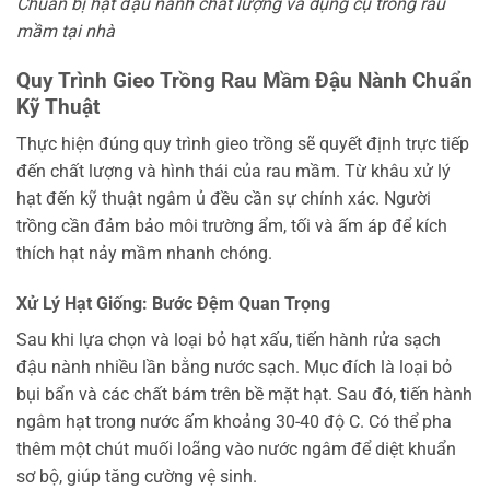
Chuẩn bị hạt đậu nành chất lượng và dụng cụ trồng rau
mầm tại nhà
Quy Trình Gieo Trồng Rau Mầm Đậu Nành Chuẩn
Kỹ Thuật
Thực hiện đúng quy trình gieo trồng sẽ quyết định trực tiếp
đến chất lượng và hình thái của rau mầm. Từ khâu xử lý
hạt đến kỹ thuật ngâm ủ đều cần sự chính xác. Người
trồng cần đảm bảo môi trường ẩm, tối và ấm áp để kích
thích hạt nảy mầm nhanh chóng.
Xử Lý Hạt Giống: Bước Đệm Quan Trọng
Sau khi lựa chọn và loại bỏ hạt xấu, tiến hành rửa sạch
đậu nành nhiều lần bằng nước sạch. Mục đích là loại bỏ
bụi bẩn và các chất bám trên bề mặt hạt. Sau đó, tiến hành
ngâm hạt trong nước ấm khoảng 30-40 độ C. Có thể pha
thêm một chút muối loãng vào nước ngâm để diệt khuẩn
sơ bộ, giúp tăng cường vệ sinh.