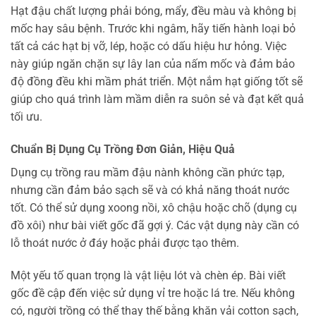
Hạt đậu chất lượng phải bóng, mẩy, đều màu và không bị
mốc hay sâu bệnh. Trước khi ngâm, hãy tiến hành loại bỏ
tất cả các hạt bị vỡ, lép, hoặc có dấu hiệu hư hỏng. Việc
này giúp ngăn chặn sự lây lan của nấm mốc và đảm bảo
độ đồng đều khi mầm phát triển. Một nắm hạt giống tốt sẽ
giúp cho quá trình làm mầm diễn ra suôn sẻ và đạt kết quả
tối ưu.
Chuẩn Bị Dụng Cụ Trồng Đơn Giản, Hiệu Quả
Dụng cụ trồng rau mầm đậu nành không cần phức tạp,
nhưng cần đảm bảo sạch sẽ và có khả năng thoát nước
tốt. Có thể sử dụng xoong nồi, xô chậu hoặc chõ (dụng cụ
đồ xôi) như bài viết gốc đã gợi ý. Các vật dụng này cần có
lỗ thoát nước ở đáy hoặc phải được tạo thêm.
Một yếu tố quan trọng là vật liệu lót và chèn ép. Bài viết
gốc đề cập đến việc sử dụng vỉ tre hoặc lá tre. Nếu không
có, người trồng có thể thay thế bằng khăn vải cotton sạch,