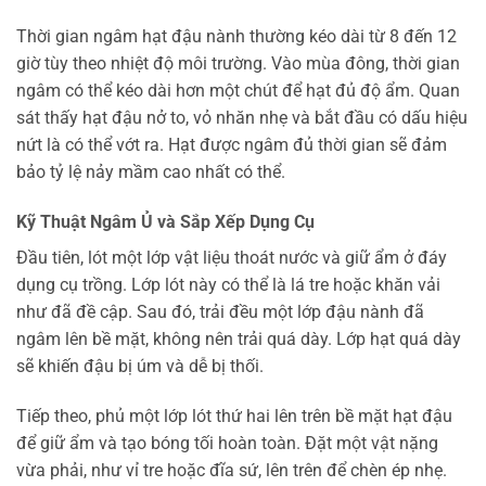
Thời gian ngâm hạt đậu nành thường kéo dài từ 8 đến 12
giờ tùy theo nhiệt độ môi trường. Vào mùa đông, thời gian
ngâm có thể kéo dài hơn một chút để hạt đủ độ ẩm. Quan
sát thấy hạt đậu nở to, vỏ nhăn nhẹ và bắt đầu có dấu hiệu
nứt là có thể vớt ra. Hạt được ngâm đủ thời gian sẽ đảm
bảo tỷ lệ nảy mầm cao nhất có thể.
Kỹ Thuật Ngâm Ủ và Sắp Xếp Dụng Cụ
Đầu tiên, lót một lớp vật liệu thoát nước và giữ ẩm ở đáy
dụng cụ trồng. Lớp lót này có thể là lá tre hoặc khăn vải
như đã đề cập. Sau đó, trải đều một lớp đậu nành đã
ngâm lên bề mặt, không nên trải quá dày. Lớp hạt quá dày
sẽ khiến đậu bị úm và dễ bị thối.
Tiếp theo, phủ một lớp lót thứ hai lên trên bề mặt hạt đậu
để giữ ẩm và tạo bóng tối hoàn toàn. Đặt một vật nặng
vừa phải, như vỉ tre hoặc đĩa sứ, lên trên để chèn ép nhẹ.