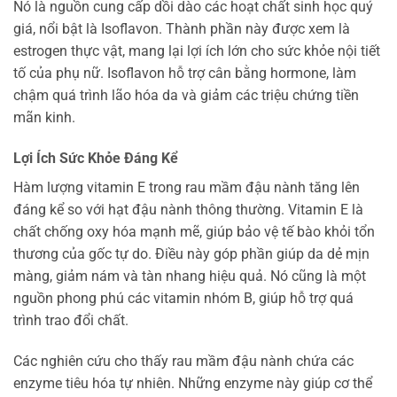
Nó là nguồn cung cấp dồi dào các hoạt chất sinh học quý
giá, nổi bật là Isoflavon. Thành phần này được xem là
estrogen thực vật, mang lại lợi ích lớn cho sức khỏe nội tiết
tố của phụ nữ. Isoflavon hỗ trợ cân bằng hormone, làm
chậm quá trình lão hóa da và giảm các triệu chứng tiền
mãn kinh.
Lợi Ích Sức Khỏe Đáng Kể
Hàm lượng vitamin E trong rau mầm đậu nành tăng lên
đáng kể so với hạt đậu nành thông thường. Vitamin E là
chất chống oxy hóa mạnh mẽ, giúp bảo vệ tế bào khỏi tổn
thương của gốc tự do. Điều này góp phần giúp da dẻ mịn
màng, giảm nám và tàn nhang hiệu quả. Nó cũng là một
nguồn phong phú các vitamin nhóm B, giúp hỗ trợ quá
trình trao đổi chất.
Các nghiên cứu cho thấy rau mầm đậu nành chứa các
enzyme tiêu hóa tự nhiên. Những enzyme này giúp cơ thể