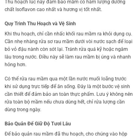
Thu hoạch lúc này đảm bảo mầm có hàm lượng dưỡng
chất Isoflavon cao nhất và hương vị tốt nhất.
Quy Trình Thu Hoạch và Vệ Sinh
Khi thu hoạch, chỉ cần nhấc khối rau mầm ra khỏi dụng cụ.
Cần nhẹ nhàng rửa sơ rau mầm dưới vòi nước sạch để loại
bỏ vỏ đậu nành còn sót lại. Tránh rửa quá kỹ hoặc ngâm
lâu trong nước. Điều này sẽ làm rau mầm bị úng và nhanh
hỏng hơn.
Có thể rửa rau mầm qua một lần nước muối loãng trước
khi sử dụng trực tiếp để ăn sống. Đây là một bước vệ sinh
cần thiết để đảm bảo an toàn thực phẩm. Lưu ý không nên
rửa toàn bộ mầm nếu chưa dùng hết, chỉ rửa lượng cần
dùng trong ngày.
Bảo Quản Để Giữ Độ Tươi Lâu
Để bảo quản rau mầm đã thu hoạch, cho chúng vào hộp