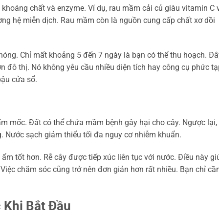
khoáng chất và enzyme. Ví dụ, rau mầm cải củ giàu vitamin C 
ờng hệ miễn dịch. Rau mầm còn là nguồn cung cấp chất xơ dồi
hóng. Chỉ mất khoảng 5 đến 7 ngày là bạn có thể thu hoạch. Đâ
ờn đô thị. Nó không yêu cầu nhiều diện tích hay công cụ phức tạ
bậu cửa sổ.
m mốc. Đất có thể chứa mầm bệnh gây hại cho cây. Ngược lại,
 Nước sạch giảm thiểu tối đa nguy cơ nhiễm khuẩn.
m tốt hơn. Rễ cây được tiếp xúc liên tục với nước. Điều này gi
Việc chăm sóc cũng trở nên đơn giản hơn rất nhiều. Bạn chỉ cầ
 Khi Bắt Đầu