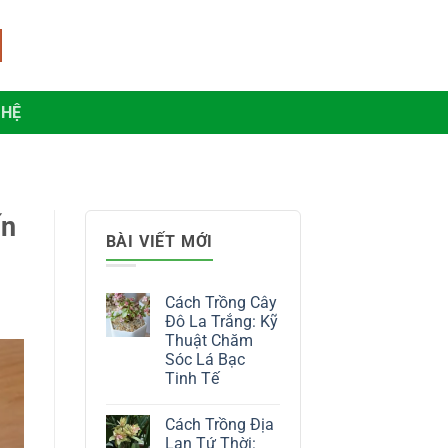
 HỆ
ến
BÀI VIẾT MỚI
Cách Trồng Cây
Đô La Trắng: Kỹ
Thuật Chăm
Sóc Lá Bạc
Tinh Tế
Không
có
Cách Trồng Địa
bình
luận
Lan Tứ Thời: