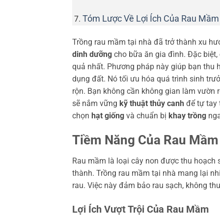
Tóm Lược Về Lợi Ích Của Rau Mầm
Trồng rau mầm tại nhà đã trở thành xu hư
dinh dưỡng
cho bữa ăn gia đình. Đặc biệt,
quả nhất. Phương pháp này giúp bạn thu h
dụng đất. Nó tối ưu hóa quá trình sinh tr
rộn. Bạn không cần không gian làm vườn rộ
sẽ nắm vững
kỹ thuật thủy canh
để tự tay
chọn
hạt giống
và chuẩn bị
khay trồng
nga
Tiềm Năng Của Rau Mầm 
Rau mầm là loại cây non được thu hoạch
thành. Trồng rau mầm tại nhà mang lại nhiề
rau. Việc này đảm bảo rau sạch, không thu
Lợi Ích Vượt Trội Của Rau Mầm