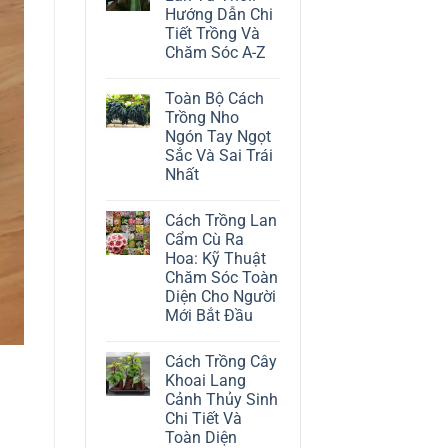
ở
Hướng Dẫn Chi
Cách
Trồng
Tiết Trồng Và
Cây
Chăm Sóc A-Z
Đô
La
Không
Trắng:
có
Kỹ
Toàn Bộ Cách
bình
Thuật
luận
Trồng Nho
Chăm
ở
Sóc
Ngón Tay Ngọt
Cách
Lá
Trồng
Sắc Và Sai Trái
Bạc
Địa
Tinh
Nhất
Lan
Tế
Tứ
Không
Thời:
có
Hướng
Cách Trồng Lan
bình
Dẫn
luận
Cẩm Cù Ra
Chi
ở
Tiết
Hoa: Kỹ Thuật
Toàn
Trồng
Bộ
Chăm Sóc Toàn
Và
Cách
Chăm
Diện Cho Người
Trồng
Sóc
Nho
Mới Bắt Đầu
A-
Ngón
Z
Không
Tay
có
Ngọt
Cách Trồng Cây
bình
Sắc
luận
Và
Khoai Lang
ở
Sai
Cảnh Thủy Sinh
Cách
Trái
Trồng
Nhất
Chi Tiết Và
Lan
Toàn Diện
Cẩm