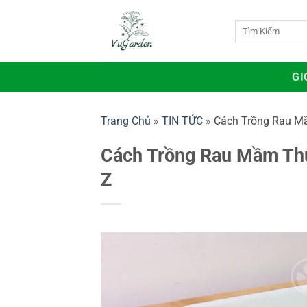
Bỏ
qua
Tìm
kiếm:
nội
dung
GI
Trang Chủ
»
TIN TỨC
»
Cách Trồng Rau Mầ
Cách Trồng Rau Mầm Thủ
Z