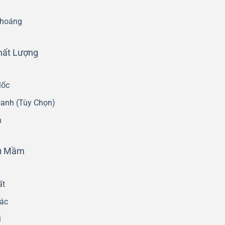
Thoáng
hất Lượng
Mốc
anh (Tùy Chọn)
n
au Mầm
ất
ác
i