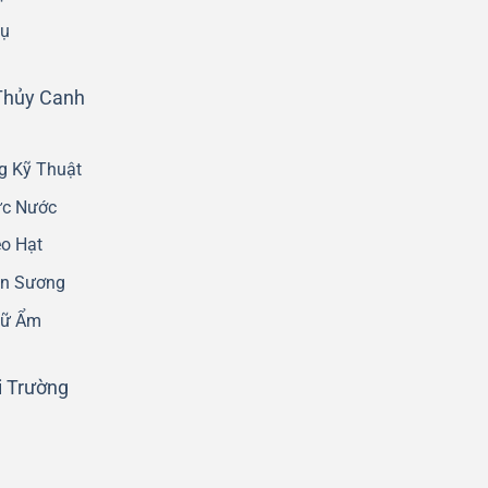
Cụ
 Thủy Canh
g Kỹ Thuật
ực Nước
eo Hạt
un Sương
iữ Ẩm
 Trường