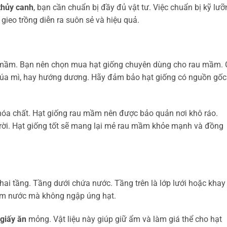
thủy canh
, bạn cần chuẩn bị đầy đủ vật tư. Việc chuẩn bị kỹ lưỡ
 gieo trồng diễn ra suôn sẻ và hiệu quả.
ảy mầm. Bạn nên chọn mua hạt giống chuyên dùng cho rau mầm.
 lúa mì, hay hướng dương. Hãy đảm bảo hạt giống có nguồn gốc
 hóa chất. Hạt giống rau mầm nên được bảo quản nơi khô ráo.
 trời. Hạt giống tốt sẽ mang lại mẻ rau mầm khỏe mạnh và đồng
i tầng. Tầng dưới chứa nước. Tầng trên là lớp lưới hoặc khay
chạm nước mà không ngập úng hạt.
giấy ăn
mỏng. Vật liệu này giúp giữ ẩm và làm giá thể cho hạt