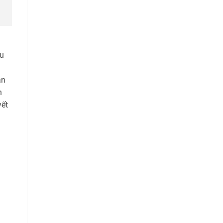
ệu
ận
n
yết