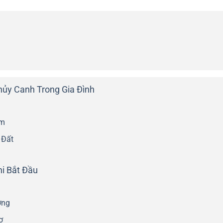
ủy Canh Trong Gia Đình
ầm
 Đất
hi Bắt Đầu
ợng
ợ