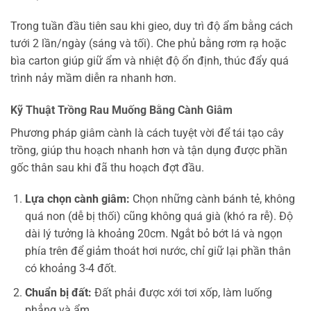
Trong tuần đầu tiên sau khi gieo, duy trì độ ẩm bằng cách
tưới 2 lần/ngày (sáng và tối). Che phủ bằng rơm rạ hoặc
bìa carton giúp giữ ẩm và nhiệt độ ổn định, thúc đẩy quá
trình nảy mầm diễn ra nhanh hơn.
Kỹ Thuật Trồng Rau Muống Bằng Cành Giâm
Phương pháp giâm cành là cách tuyệt vời để tái tạo cây
trồng, giúp thu hoạch nhanh hơn và tận dụng được phần
gốc thân sau khi đã thu hoạch đợt đầu.
Lựa chọn cành giâm:
Chọn những cành bánh tẻ, không
quá non (dễ bị thối) cũng không quá già (khó ra rễ). Độ
dài lý tưởng là khoảng 20cm. Ngắt bỏ bớt lá và ngọn
phía trên để giảm thoát hơi nước, chỉ giữ lại phần thân
có khoảng 3-4 đốt.
Chuẩn bị đất:
Đất phải được xới tơi xốp, làm luống
phẳng và ẩm.