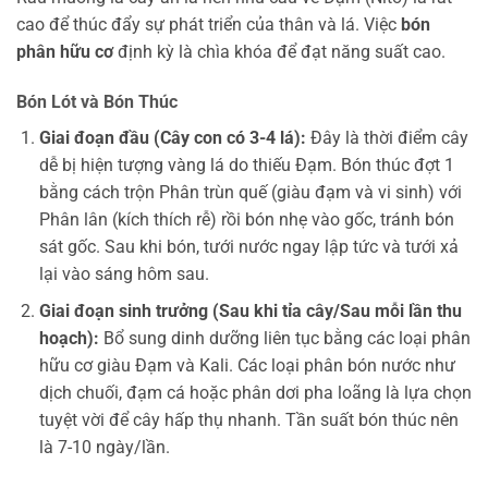
cao để thúc đẩy sự phát triển của thân và lá. Việc
bón
phân hữu cơ
định kỳ là chìa khóa để đạt năng suất cao.
Bón Lót và Bón Thúc
Giai đoạn đầu (Cây con có 3-4 lá):
Đây là thời điểm cây
dễ bị hiện tượng vàng lá do thiếu Đạm. Bón thúc đợt 1
bằng cách trộn Phân trùn quế (giàu đạm và vi sinh) với
Phân lân (kích thích rễ) rồi bón nhẹ vào gốc, tránh bón
sát gốc. Sau khi bón, tưới nước ngay lập tức và tưới xả
lại vào sáng hôm sau.
Giai đoạn sinh trưởng (Sau khi tỉa cây/Sau mỗi lần thu
hoạch):
Bổ sung dinh dưỡng liên tục bằng các loại phân
hữu cơ giàu Đạm và Kali. Các loại phân bón nước như
dịch chuối, đạm cá hoặc phân dơi pha loãng là lựa chọn
tuyệt vời để cây hấp thụ nhanh. Tần suất bón thúc nên
là 7-10 ngày/lần.