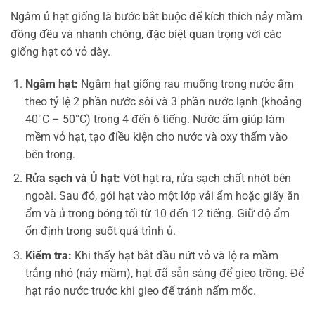
Ngâm ủ hạt giống là bước bắt buộc để kích thích nảy mầm
đồng đều và nhanh chóng, đặc biệt quan trọng với các
giống hạt có vỏ dày.
Ngâm hạt:
Ngâm hạt giống rau muống trong nước ấm
theo tỷ lệ 2 phần nước sôi và 3 phần nước lạnh (khoảng
40°C – 50°C) trong 4 đến 6 tiếng. Nước ấm giúp làm
mềm vỏ hạt, tạo điều kiện cho nước và oxy thấm vào
bên trong.
Rửa sạch và Ủ hạt:
Vớt hạt ra, rửa sạch chất nhớt bên
ngoài. Sau đó, gói hạt vào một lớp vải ẩm hoặc giấy ăn
ẩm và ủ trong bóng tối từ 10 đến 12 tiếng. Giữ độ ẩm
ổn định trong suốt quá trình ủ.
Kiểm tra:
Khi thấy hạt bắt đầu nứt vỏ và lộ ra mầm
trắng nhỏ (nảy mầm), hạt đã sẵn sàng để gieo trồng. Để
hạt ráo nước trước khi gieo để tránh nấm mốc.