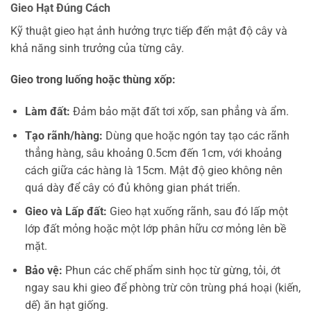
Gieo Hạt Đúng Cách
Kỹ thuật gieo hạt ảnh hưởng trực tiếp đến mật độ cây và
khả năng sinh trưởng của từng cây.
Gieo trong luống hoặc thùng xốp:
Làm đất:
Đảm bảo mặt đất tơi xốp, san phẳng và ẩm.
Tạo rãnh/hàng:
Dùng que hoặc ngón tay tạo các rãnh
thẳng hàng, sâu khoảng 0.5cm đến 1cm, với khoảng
cách giữa các hàng là 15cm. Mật độ gieo không nên
quá dày để cây có đủ không gian phát triển.
Gieo và Lấp đất:
Gieo hạt xuống rãnh, sau đó lấp một
lớp đất mỏng hoặc một lớp phân hữu cơ mỏng lên bề
mặt.
Bảo vệ:
Phun các chế phẩm sinh học từ gừng, tỏi, ớt
ngay sau khi gieo để phòng trừ côn trùng phá hoại (kiến,
dế) ăn hạt giống.