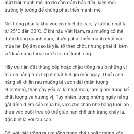
mặt trời
mạnh mẽ, do đó cần đảm bảo điều kiện môi
trường lý tưởng để chúng phát triển mạnh mẽ.
Nơi trồng phải là khu vực có nhiệt độ cao, lý tưởng nhất là
từ 25°C đến 30°C. Ở khí hậu Việt Nam, rau muống có thể
được trồng quanh năm, nhưng phát triển mạnh nhất vào
mùa hè. Độ ẩm cao là yếu tố then chốt, nhưng phải đi kèm
với khả năng thoát nước tốt để tránh úng.
Hãy ưu tiên đặt thùng xốp hoặc chậu trồng rau ở những vị
trí đón nắng trực tiếp ít nhất 6-8 giờ mỗi ngày. Thiếu ánh
nắng sẽ khiến rau muống bị vươn dài (hiện tượng
etiolation), thân gầy yếu và lá nhạt màu, làm giảm đáng kể
chất lượng và hương vị. Tuy nhiên, trong những ngày nắng
gắt đỉnh điểm của mùa hè, việc che chắn nhẹ bằng lưới lan
thưa vào buổi trưa có thể giúp hạn chế tình trạng cháy lá,
đặc biệt là với rau con.
Đối với việc trồng rau muống trong chậu hoặc thùng xốp,