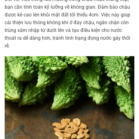
bạn cần tính toán kỹ lưỡng về không gian. Đảm bảo chậu
được kê cao lên khỏi mặt đất tối thiểu 4cm. Việc này giúp
cải thiện lưu thông không khí ở đáy chậu, ngăn chặn côn
trùng xâm nhập từ dưới lên và tạo điều kiện cho nước
thoát ra dễ dàng hơn, tránh tình trạng đọng nước gây thối
rễ.