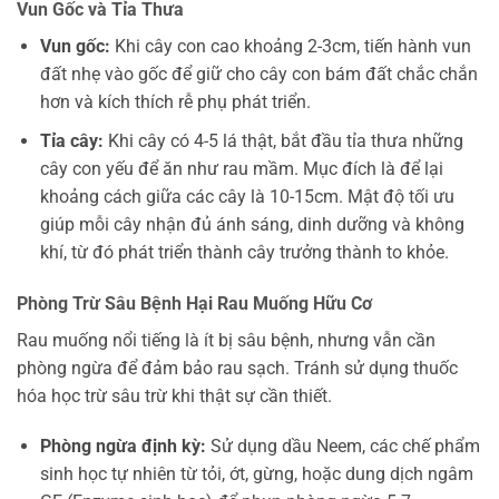
Vun Gốc và Tỉa Thưa
Vun gốc:
Khi cây con cao khoảng 2-3cm, tiến hành vun
đất nhẹ vào gốc để giữ cho cây con bám đất chắc chắn
hơn và kích thích rễ phụ phát triển.
Tỉa cây:
Khi cây có 4-5 lá thật, bắt đầu tỉa thưa những
cây con yếu để ăn như rau mầm. Mục đích là để lại
khoảng cách giữa các cây là 10-15cm. Mật độ tối ưu
giúp mỗi cây nhận đủ ánh sáng, dinh dưỡng và không
khí, từ đó phát triển thành cây trưởng thành to khỏe.
Phòng Trừ Sâu Bệnh Hại Rau Muống Hữu Cơ
Rau muống nổi tiếng là ít bị sâu bệnh, nhưng vẫn cần
phòng ngừa để đảm bảo rau sạch. Tránh sử dụng thuốc
hóa học trừ sâu trừ khi thật sự cần thiết.
Phòng ngừa định kỳ:
Sử dụng dầu Neem, các chế phẩm
sinh học tự nhiên từ tỏi, ớt, gừng, hoặc dung dịch ngâm