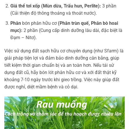
Giá thể tơi xốp (Mùn dừa, Trấu hun, Perlite):
3 phần
(Cải thiện độ thông thoáng và thoát nước).
Phân
bón phân hữu cơ
(Phân trùn quế, Phân bò hoai
mục):
2 phần (Cung cấp dinh dưỡng lâu dài, đặc biệt là
Đạm – Nitơ).
Việc sử dụng đất sạch hữu cơ chuyên dụng (như Sfarm) là
giải pháp tiện lợi và đảm bảo dinh dưỡng cân bằng, giúp
tiết kiệm thời gian chuẩn bị và an toàn hơn. Nếu tái sử
dụng đất cũ, hãy bón lót phân hữu cơ và xới đất thật kỹ
khoảng 7-10 ngày trước khi gieo trồng. Việc này giúp đất
được nghỉ, diệt mầm bệnh và cỏ dại.