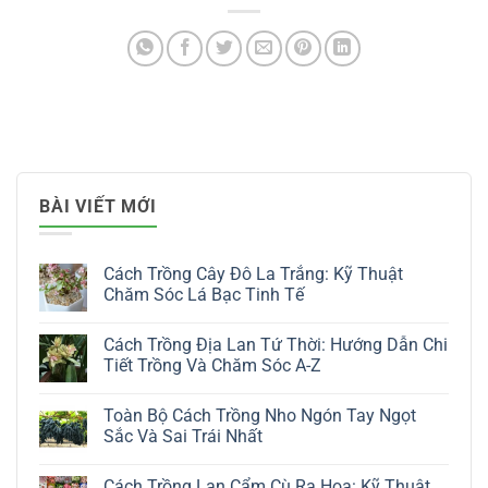
BÀI VIẾT MỚI
Cách Trồng Cây Đô La Trắng: Kỹ Thuật
Chăm Sóc Lá Bạc Tinh Tế
Không
có
Cách Trồng Địa Lan Tứ Thời: Hướng Dẫn Chi
bình
luận
Tiết Trồng Và Chăm Sóc A-Z
ở
Cách
Không
Trồng
có
Toàn Bộ Cách Trồng Nho Ngón Tay Ngọt
Cây
bình
Đô
luận
Sắc Và Sai Trái Nhất
La
ở
Trắng:
Cách
Không
Kỹ
Trồng
có
Cách Trồng Lan Cẩm Cù Ra Hoa: Kỹ Thuật
Thuật
Địa
bình