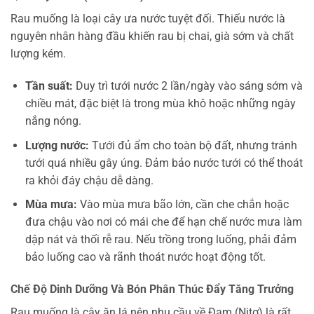
Rau muống là loại cây ưa nước tuyệt đối. Thiếu nước là
nguyên nhân hàng đầu khiến rau bị chai, già sớm và chất
lượng kém.
Tần suất:
Duy trì tưới nước 2 lần/ngày vào sáng sớm và
chiều mát, đặc biệt là trong mùa khô hoặc những ngày
nắng nóng.
Lượng nước:
Tưới đủ ẩm cho toàn bộ đất, nhưng tránh
tưới quá nhiều gây úng. Đảm bảo nước tưới có thể thoát
ra khỏi đáy chậu dễ dàng.
Mùa mưa:
Vào mùa mưa bão lớn, cần che chắn hoặc
đưa chậu vào nơi có mái che để hạn chế nước mưa làm
dập nát và thối rễ rau. Nếu trồng trong luống, phải đảm
bảo luống cao và rãnh thoát nước hoạt động tốt.
Chế Độ Dinh Dưỡng Và Bón Phân Thúc Đẩy Tăng Trưởng
Rau muống là cây ăn lá nên nhu cầu về Đạm (Nitơ) là rất