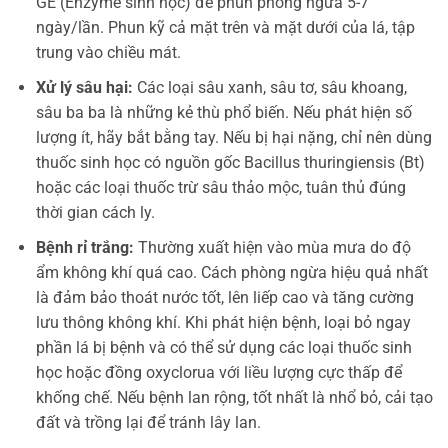
GE (Enzyme sinh học) để phun phòng ngừa 5-7
ngày/lần. Phun kỹ cả mặt trên và mặt dưới của lá, tập
trung vào chiều mát.
Xử lý sâu hại:
Các loại sâu xanh, sâu tơ, sâu khoang,
sâu ba ba là những kẻ thù phổ biến. Nếu phát hiện số
lượng ít, hãy bắt bằng tay. Nếu bị hại nặng, chỉ nên dùng
thuốc sinh học có nguồn gốc Bacillus thuringiensis (Bt)
hoặc các loại thuốc trừ sâu thảo mộc, tuân thủ đúng
thời gian cách ly.
Bệnh rỉ trắng:
Thường xuất hiện vào mùa mưa do độ
ẩm không khí quá cao. Cách phòng ngừa hiệu quả nhất
là đảm bảo thoát nước tốt, lên liếp cao và tăng cường
lưu thông không khí. Khi phát hiện bệnh, loại bỏ ngay
phần lá bị bệnh và có thể sử dụng các loại thuốc sinh
học hoặc đồng oxyclorua với liều lượng cực thấp để
khống chế. Nếu bệnh lan rộng, tốt nhất là nhổ bỏ, cải tạo
đất và trồng lại để tránh lây lan.