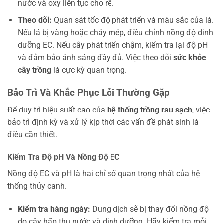
nước và oxy liên tục cho rễ.
Theo dõi:
Quan sát tốc độ phát triển và màu sắc của lá.
Nếu lá bị vàng hoặc cháy mép, điều chỉnh nồng độ dinh
dưỡng EC. Nếu cây phát triển chậm, kiểm tra lại độ pH
và đảm bảo ánh sáng đầy đủ. Việc theo dõi
sức khỏe
cây trồng
là cực kỳ quan trọng.
Bảo Trì Và Khắc Phục Lỗi Thường Gặp
Để duy trì hiệu suất cao của
hệ thống trồng rau sạch
, việc
bảo trì định kỳ và xử lý kịp thời các vấn đề phát sinh là
điều cần thiết.
Kiểm Tra Độ pH Và Nồng Độ EC
Nồng độ EC và pH là hai chỉ số quan trọng nhất của hệ
thống thủy canh.
Kiểm tra hàng ngày:
Dung dịch sẽ bị thay đổi nồng độ
do cây hấp thụ nước và dinh dưỡng. Hãy kiểm tra mỗi