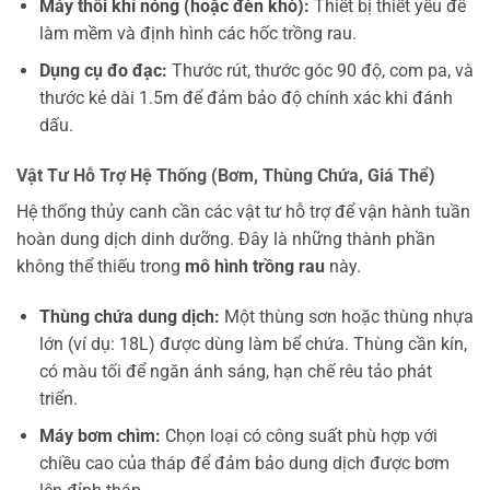
Máy thổi khí nóng (hoặc đèn khò):
Thiết bị thiết yếu để
làm mềm và định hình các hốc trồng rau.
Dụng cụ đo đạc:
Thước rút, thước góc 90 độ, com pa, và
thước kẻ dài 1.5m để đảm bảo độ chính xác khi đánh
dấu.
Vật Tư Hỗ Trợ Hệ Thống (Bơm, Thùng Chứa, Giá Thể)
Hệ thống thủy canh cần các vật tư hỗ trợ để vận hành tuần
hoàn dung dịch dinh dưỡng. Đây là những thành phần
không thể thiếu trong
mô hình trồng rau
này.
Thùng chứa dung dịch:
Một thùng sơn hoặc thùng nhựa
lớn (ví dụ: 18L) được dùng làm bể chứa. Thùng cần kín,
có màu tối để ngăn ánh sáng, hạn chế rêu tảo phát
triển.
Máy bơm chìm:
Chọn loại có công suất phù hợp với
chiều cao của tháp để đảm bảo dung dịch được bơm