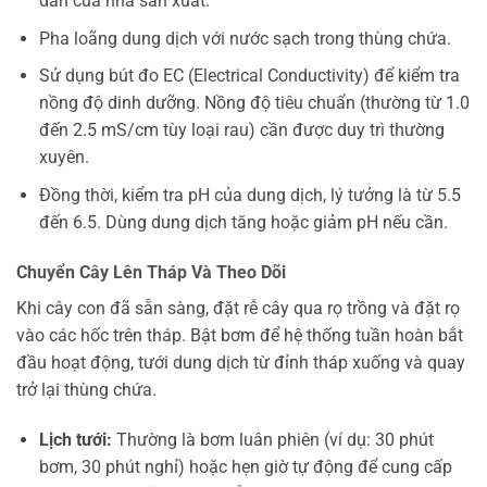
dẫn của nhà sản xuất.
Pha loãng dung dịch với nước sạch trong thùng chứa.
Sử dụng bút đo EC (Electrical Conductivity) để kiểm tra
nồng độ dinh dưỡng. Nồng độ tiêu chuẩn (thường từ 1.0
đến 2.5 mS/cm tùy loại rau) cần được duy trì thường
xuyên.
Đồng thời, kiểm tra pH của dung dịch, lý tưởng là từ 5.5
đến 6.5. Dùng dung dịch tăng hoặc giảm pH nếu cần.
Chuyển Cây Lên Tháp Và Theo Dõi
Khi cây con đã sẵn sàng, đặt rễ cây qua rọ trồng và đặt rọ
vào các hốc trên tháp. Bật bơm để hệ thống tuần hoàn bắt
đầu hoạt động, tưới dung dịch từ đỉnh tháp xuống và quay
trở lại thùng chứa.
Lịch tưới:
Thường là bơm luân phiên (ví dụ: 30 phút
bơm, 30 phút nghỉ) hoặc hẹn giờ tự động để cung cấp