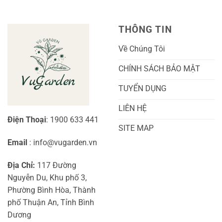
Thuật
Khoai
Chăm
Lang
Sóc
Cảnh
Toàn
Thủy
THÔNG TIN
Diện
Sinh
Cho
Chi
Người
Tiết
Về Chúng Tôi
Mới
Và
Bắt
Toàn
Đầu
Diện
CHÍNH SÁCH BẢO MẬT
TUYỂN DỤNG
LIÊN HỆ
Điện Thoại
: 1900 633 441
SITE MAP
Email
: info@vugarden.vn
Địa Chỉ:
117 Đường
Nguyễn Du, Khu phố 3,
Phường Bình Hòa, Thành
phố Thuận An, Tỉnh Bình
Dương