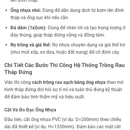
lên đỉnh tháp.
Ống nhựa nhỏ:
Dùng để dẫn dung dịch từ bơm lên đỉnh
tháp và ống sục khí nếu cần.
Đá dăm (1x2cm):
Dùng để chèn lót và tạo trọng lượng ở
đáy thùng, giúp tháp đứng vững và đồng tâm.
Rọ trồng và giá thể:
Rọ nhựa chuyên dụng và giá thể trơ
(như mút xốp, xơ dừa, hoặc đất nung) để cố định cây.
Chi Tiết Các Bước Thi Công Hệ Thống Trồng Rau
Tháp Đứng
Việc thi công
cách trồng rau sạch bằng ống nhựa
theo mô
hình tháp đứng đòi hỏi sự tỉ mỉ và tuân thủ đúng kỹ thuật
để đảm bảo tính thẩm mỹ và hiệu suất.
Cắt Và Đo Đạc Ống Nhựa
Đầu tiên, cắt ống nhựa PVC (ví dụ: D=200mm) theo chiều
dài đã thiết kế (ví dụ: H=1330mm). Đảm bảo các mặt cắt