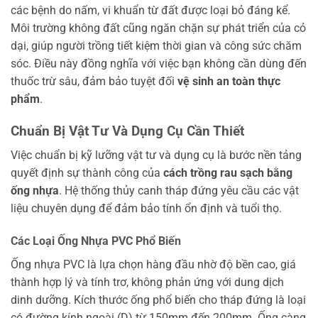
các bệnh do nấm, vi khuẩn từ đất được loại bỏ đáng kể.
Môi trường không đất cũng ngăn chặn sự phát triển của cỏ
dại, giúp người trồng tiết kiệm thời gian và công sức chăm
sóc. Điều này đồng nghĩa với việc bạn không cần dùng đến
thuốc trừ sâu, đảm bảo tuyệt đối
vệ sinh an toàn thực
phẩm
.
Chuẩn Bị Vật Tư Và Dụng Cụ Cần Thiết
Việc chuẩn bị kỹ lưỡng vật tư và dụng cụ là bước nền tảng
quyết định sự thành công của
cách trồng rau sạch bằng
ống nhựa
. Hệ thống thủy canh tháp đứng yêu cầu các vật
liệu chuyên dụng để đảm bảo tính ổn định và tuổi thọ.
Các Loại Ống Nhựa PVC Phổ Biến
Ống nhựa PVC là lựa chọn hàng đầu nhờ độ bền cao, giá
thành hợp lý và tính trơ, không phản ứng với dung dịch
dinh dưỡng. Kích thước ống phổ biến cho tháp đứng là loại
có đường kính ngoài (D) từ 150mm đến 200mm. Ống càng