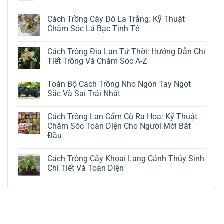
Cách Trồng Cây Đô La Trắng: Kỹ Thuật
Chăm Sóc Lá Bạc Tinh Tế
Không
có
Cách Trồng Địa Lan Tứ Thời: Hướng Dẫn Chi
bình
luận
Tiết Trồng Và Chăm Sóc A-Z
ở
Cách
Không
Trồng
có
Toàn Bộ Cách Trồng Nho Ngón Tay Ngọt
Cây
bình
Đô
luận
Sắc Và Sai Trái Nhất
La
ở
Trắng:
Cách
Không
Kỹ
Trồng
có
Cách Trồng Lan Cẩm Cù Ra Hoa: Kỹ Thuật
Thuật
Địa
bình
Chăm
Lan
luận
Chăm Sóc Toàn Diện Cho Người Mới Bắt
Sóc
Tứ
ở
Đầu
Lá
Thời:
Toàn
Bạc
Hướng
Bộ
Không
Tinh
Dẫn
Cách
có
Tế
Chi
Trồng
Cách Trồng Cây Khoai Lang Cảnh Thủy Sinh
bình
Tiết
Nho
luận
Chi Tiết Và Toàn Diện
Trồng
Ngón
ở
Và
Tay
Cách
Không
Chăm
Ngọt
Trồng
có
Sóc
Sắc
Lan
bình
A-
Và
Cẩm
luận
Z
Sai
Cù
ở
Trái
Ra
Cách
Nhất
Hoa:
Trồng
Kỹ
Cây