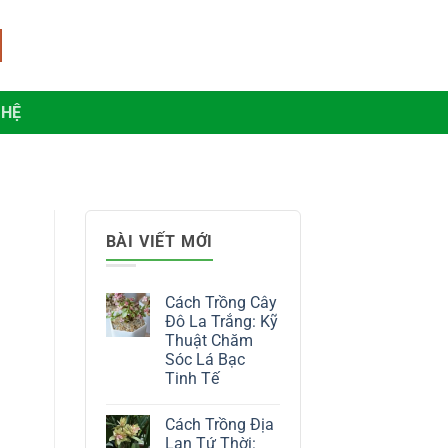
 HỆ
BÀI VIẾT MỚI
Cách Trồng Cây
Đô La Trắng: Kỹ
Thuật Chăm
Sóc Lá Bạc
Tinh Tế
Không
có
Cách Trồng Địa
bình
luận
Lan Tứ Thời: