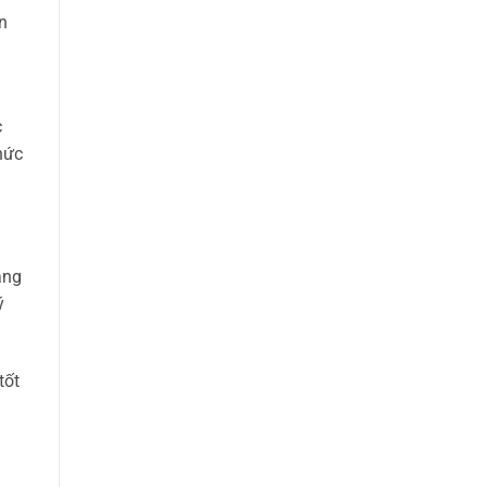
n
c
hức
ẳng
ý
tốt