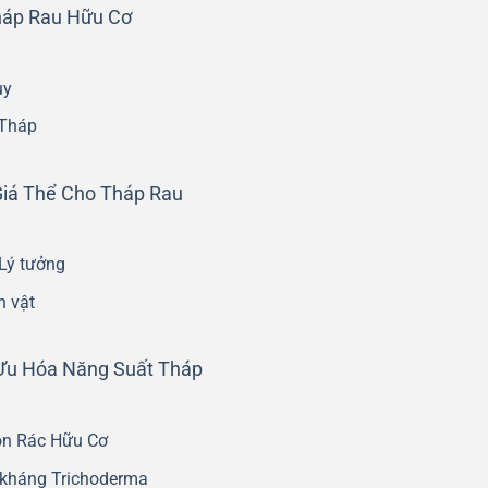
háp Rau Hữu Cơ
ủy
 Tháp
Giá Thể Cho Tháp Rau
 Lý tưởng
h vật
 Ưu Hóa Năng Suất Tháp
ồn Rác Hữu Cơ
 kháng Trichoderma