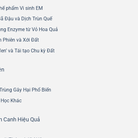
Chế phẩm Vi sinh EM
 Bã Đậu và Dịch Trùn Quế
dụng Enzyme từ Vỏ Hoa Quả
n Phiên và Xới Đất
en’ và Tái tạo Chu kỳ Đất
ên
Trùng Gây Hại Phổ Biến
 Học Khác
ân Canh Hiệu Quả