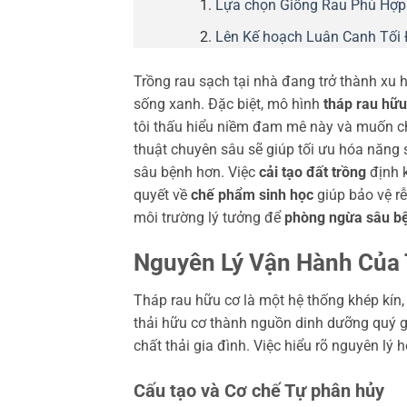
Lựa chọn Giống Rau Phù Hợp 
Lên Kế hoạch Luân Canh Tối
Trồng rau sạch tại nhà đang trở thành xu 
sống xanh. Đặc biệt, mô hình
tháp rau hữu
tôi thấu hiểu niềm đam mê này và muốn c
thuật chuyên sâu sẽ giúp tối ưu hóa năng 
sâu bệnh hơn. Việc
cải tạo đất trồng
định k
quyết về
chế phẩm sinh học
giúp bảo vệ rễ
môi trường lý tưởng để
phòng ngừa sâu b
Nguyên Lý Vận Hành Của
Tháp rau hữu cơ là một hệ thống khép kín,
thải hữu cơ thành nguồn dinh dưỡng quý gi
chất thải gia đình. Việc hiểu rõ nguyên lý 
Cấu tạo và Cơ chế Tự phân hủy