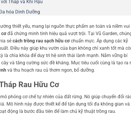
với Tháp và Khí Hậu
 Đa hóa Dinh Dưỡng
hướng thiết yếu, mang lại nguồn thực phẩm an toàn và niềm vui
 cơ
đã chứng minh tính hiệu quả vượt trội. Tại Vũ Garden, chún
hia sẻ
cách trồng rau sạch hữu cơ
chuẩn mực. Áp dụng các kỹ
suất. Điều này giúp khu vườn của bạn không chỉ xanh tốt mà còn
ỳ là chìa khóa để duy trì hệ sinh thái lành mạnh. Nắm vững bí
 cây và tăng cường sức đề kháng. Mục tiêu cuối cùng là tạo ra
ệnh
và thu hoạch rau củ thơm ngon, bổ dưỡng.
 Tháp Rau Hữu Cơ
 mô phỏng cơ chế tự nhiên của đất rừng. Nó giúp chuyển đổi rá
á. Mô hình này được thiết kế để tận dụng tối đa không gian và
hoạt động là bước đầu tiên để làm chủ kỹ thuật trồng rau.