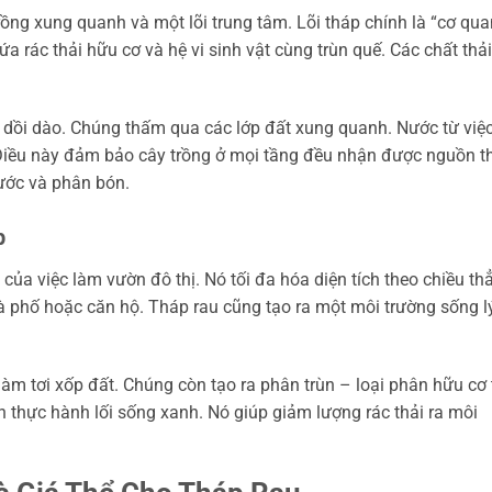
ồng xung quanh và một lõi trung tâm. Lõi tháp chính là “cơ qua
a rác thải hữu cơ và hệ vi sinh vật cùng trùn quế. Các chất thải
g dồi dào. Chúng thấm qua các lớp đất xung quanh. Nước từ việ
. Điều này đảm bảo cây trồng ở mọi tầng đều nhận được nguồn t
nước và phân bón.
p
của việc làm vườn đô thị. Nó tối đa hóa diện tích theo chiều th
à phố hoặc căn hộ. Tháp rau cũng tạo ra một môi trường sống l
 làm tơi xốp đất. Chúng còn tạo ra phân trùn – loại phân hữu cơ 
h thực hành lối sống xanh. Nó giúp giảm lượng rác thải ra môi