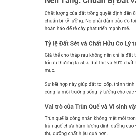
Nền Tảng: Chuẩn Bị Đất v
Chất lượng của đất trồng quyết định đến 
chuẩn bị kỹ lưỡng. Nó phải đảm bảo độ tơi 
hoàn hảo để rễ cây phát triển mạnh mẽ.
Tỷ lệ Đất Sét và Chất Hữu Cơ Lý 
Giá thể cho tháp rau không nên chỉ là đất t
tối ưu thường là 50% đất thịt và 50% chất
mục.
Sự kết hợp này giúp đất tơi xốp, tránh tình 
cũng là môi trường sống lý tưởng cho các v
Vai trò của Trùn Quế và Vi sinh vậ
Trùn quế là công nhân không mệt mỏi trong 
trùn quế chứa hàm lượng dinh dưỡng cao và 
thụ dưỡng chất hiệu quả hơn.