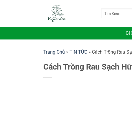
Bỏ
qua
Tìm
kiếm:
nội
dung
GI
Trang Chủ
»
TIN TỨC
»
Cách Trồng Rau Sạ
Cách Trồng Rau Sạch Hữ