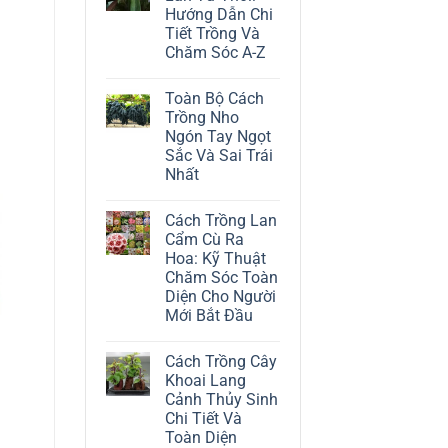
ở
Hướng Dẫn Chi
Cách
Trồng
Tiết Trồng Và
Cây
Chăm Sóc A-Z
Đô
La
Không
Trắng:
có
Kỹ
Toàn Bộ Cách
bình
Thuật
luận
Trồng Nho
Chăm
ở
Sóc
Ngón Tay Ngọt
Cách
Lá
Trồng
Sắc Và Sai Trái
Bạc
Địa
Tinh
Nhất
Lan
Tế
Tứ
Không
Thời:
có
Hướng
Cách Trồng Lan
bình
Dẫn
luận
Cẩm Cù Ra
Chi
ở
Tiết
Hoa: Kỹ Thuật
Toàn
Trồng
Bộ
Chăm Sóc Toàn
Và
Cách
Chăm
Diện Cho Người
Trồng
Sóc
Nho
Mới Bắt Đầu
A-
Ngón
Z
Không
Tay
có
Ngọt
Cách Trồng Cây
bình
Sắc
luận
Và
Khoai Lang
ở
Sai
Cảnh Thủy Sinh
Cách
Trái
Trồng
Nhất
Chi Tiết Và
Lan
Toàn Diện
Cẩm