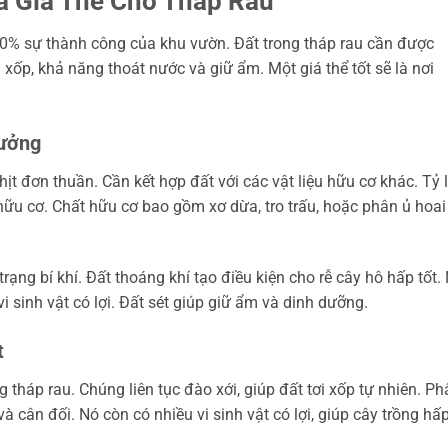
à Giá Thể Cho Tháp Rau
80% sự thành công của khu vườn. Đất trong tháp rau cần được
xốp, khả năng thoát nước và giữ ẩm. Một giá thể tốt sẽ là nơi
tưởng
hịt đơn thuần. Cần kết hợp đất với các vật liệu hữu cơ khác. Tỷ 
 hữu cơ. Chất hữu cơ bao gồm xơ dừa, tro trấu, hoặc phân ủ hoai
trạng bí khí. Đất thoáng khí tạo điều kiện cho rễ cây hô hấp tốt.
i sinh vật có lợi. Đất sét giúp giữ ẩm và dinh dưỡng.
t
tháp rau. Chúng liên tục đào xới, giúp đất tơi xốp tự nhiên. Ph
cân đối. Nó còn có nhiều vi sinh vật có lợi, giúp cây trồng hấ